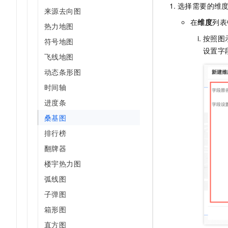
选择需要的维
来源去向图
在
维度
列表
热力地图
按照图
符号地图
设置字
飞线地图
动态条形图
时间轴
进度条
桑基图
排行榜
翻牌器
楼宇热力图
弧线图
子弹图
箱形图
直方图