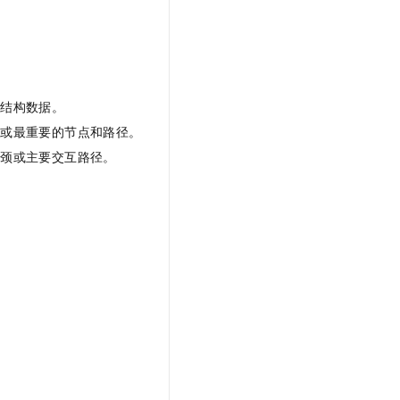
文戏情感细腻自然，动作戏激烈拳拳到肉，实现更强表演能力
支持中英文自由切换，具备更强的噪声鲁棒性
云聚AI 严选权益
SSL 证书
，一键激活高效办公新体验
精选AI产品，从模型到应用全链提效
堡垒机
AI 用量加速计划
应用
防火墙
、识别商机，让客服更高效、服务更出色。
新老同享，达量后返
络结构数据。
千问办公
主机安全
NEW
繁或最重要的节点和路径。
的智能体编程平台
一站式AI生产力平台
瓶颈或主要交互路径。
AI 应用及服务市场
伶鹊
企业级人与Agent协作平台，接入和调度多个数字员工
智能客服平台，对话机器人、对话分析、智能外呼
AI 应用
大模型服务平台百炼 - 全妙
大模型
应用创作平台
多模态内容创作工具，已接入 DeepSeek
自然语言处理
数据标注
机器学习
息提取
与 AI 智能体进行实时音视频通话
从文本、图片、视频中提取结构化的属性信息
构建支持视频理解的 AI 音视频实时通话应用