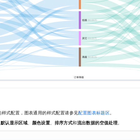
的样式配置，图表通用的样式配置请参见
配置图表标题区
。
置
默认显示区域
、
颜色设置
、
排序方式
和
流出数据的空值处理
。