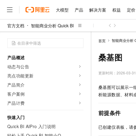
大模型
产品
解决方案
权益
定价
官方文档
智能商业分析 Quick BI
大模型
产品
解决方案
权益
定价
云市场
伙伴
服务
了解阿里云
精选产品
精选解决方案
普惠上云
产品定价
精选商城
成为销售伙伴
售前咨询
为什么选择阿里云
千问AI平台
智能商业分析 Qui
首页
了解云产品的定价详情
大模型服务平台百炼
睿译宝，AI翻译排版一
普惠上云 官方力荐
分销伙伴
在线服务
网站建设
什么是云计算
大
大模型服务与应用平台
上传文档即自动完成翻译和
云服务器38元/年起，超
桑基图
产品概述
咨询伙伴
多端小程序
技术领先
云上成本管理
售后服务
千问大模型
GLM-5.2：长任务时代
官方推荐返现计划
大模型
动态与公告
大模型
精选产品
精选解决方案
Salesforce 国际版订阅
稳定可靠
管理和优化成本
多元化、高性能、安全可靠
推荐新用户得奖励，单订单
更新时间：
2026-03-31
销售伙伴合作计划
亮点功能更新
自助服务
友盟天域
安全合规
人工智能与机器学习
AI
文本生成
无影云电脑
Hermes Agent，打造
云工开物
产品简介
桑基图可以展示一
无影生态合作计划
在线服务
观测云
分析师报告
随时随地安全接入的云上超
自主进化，持久记忆，越用
高校专属算力普惠，学生认
计算
互联网应用开发
客户案例
Qwen3.8-Max
析能源数据、材料
HOT
Salesforce On Alibaba C
工单服务
智能体时代全能旗舰模型
Tuya 物联网平台阿里云
研究报告与白皮书
产品计费
云解析DNS
快速拥有专属 OpenClaw
Consulting Partner 合
大数据
容器
免费试用
短信专区
前提条件
蓝凌 OA
Qwen3.7-Plus
AI 大模型销售与服务生
快速入门
现代化应用
存储
天池大赛
能看、能想、能动手的多模
云原生大数据计算服务 Max
解决方案免费试用 新老
电子合同
Quick BI AIPro 入门说明
已创建仪表板，请
面向分析的企业级SaaS模
最高领取价值200元试用
安全
网络与CDN
AI 算法大赛
Qwen3-VL-Plus
畅捷通
轻松上手 Quick BI 智能小Q