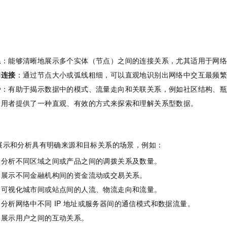
服务生态伙伴
视觉 Coding、空间感知、多模态思考等全面升级
1M上下文，专为长程任务能力而生
云工开物
企业应用
Night Plan 支持 Qwen 3.8-Max
AI 办公
NEW
Red Hat
30+ 款产品免费体验
夜间 5 折，Qwen/Meoo/TokenPlan 客户专享
AI智能应用
科研合作
ERP
堂（旗舰版）
SUSE
智能客服
AI 应用构建
大模型原生
CRM
2个月
自动承接线索
系
：能够清晰地展示多个实体（节点）之间的连接关系，尤其适用于网
建站小程序
Qoder
大模型服务平台百炼-应用模版
OA 办公系统
HOT
NEW
和连接
：通过节点大小或弧线粗细，可以直观地识别出网络中交互最频
面向真实软件
个人版上线、团队版降价；千问3.8-Max首发发尝鲜
丰富多元化的应用模版和解决方案
力提升
财税管理
模板建站
势
：有助于揭示数据中的模式、流量走向和关联关系，例如社区结构、
万有无界
大模型服务平台百炼-智能体
400电话
定制建站
使用者提供了一种直观、有效的方式来探索和理解关系型数据。
的模型效果
灵活可视化地构建企业级 Agent
方案
广告营销
模板小程序
秒悟
人工智能平台 PAI
定制小程序
云端极速 AI 
新一代 AI 视频生成模型，深度适配广告营销等场景
AI Native 的算法工程平台，一站式完成建模、训练、推理服务部署
展示和分析具有明确来源和目标关系的场景，例如：
APP 开发
：分析不同区域之间或产品之间的调拨关系及数量。
：展示不同金融机构间的资金流动或交易关系。
建站系统
：可视化城市间或站点间的人流、物流走向和流量。
AI 应用
10分钟微调：让0.6B模型媲美235B模型
多模态数据信
：分析网络中不同
IP
地址或服务器间的通信模式和数据流量。
依托云原生高可用架构,实现Dify私有化部署
用1%尺寸在特定领域达到大模型90%以上效果
：展示用户之间的互动关系。