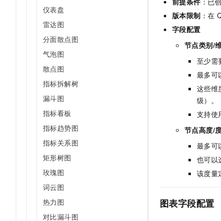
前提条件
：已
仪表盘
版本限制
：在
Q
雷达图
字段配置
分面散点图
节点类别/维度 
气泡图
至少需
散点图
最多可
指标拆解树
这些维
漏斗图
级）。
指标看板
支持使
指标趋势图
节点高度/度量 
指标关系图
最多可
矩形树图
也可以
玫瑰图
该度量
词云图
热力图
图表字段配置
对比漏斗图