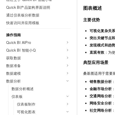
AI 产品 免费试用
网络
安全
云开发大赛
Quick BI产品架构界面说明
图表概述
Tableau 订阅
1亿+ 大模型 tokens 和 
通过仪表板分析数据
可观测
入门学习赛
中间件
AI空中课堂在线直播课
主要优势
140+云产品 免费试用
大模型服务
快速访问并应用模板
上云与迁云
产品新客免费试用，最长1
数据库
可视化复杂关
生态解决方案
千问AI平台-Token Plan
操作指南
企业出海
大模型ACA认证体验
大数据计算
突出关键节点
助力企业全员 AI 认知与能
Quick BI AIPro
行业生态解决方案
发现模式和趋
政企业务
媒体服务
千问AI平台-模型体验
Quick BI 智能小Q
开发者生态解决方案
直观有效
：为
在线体验全尺寸、多种模态
获取数据
企业服务与云通信
AI 开发和 AI 应用解决
典型应用场景
Happy 系列大模型
数据准备
域名与网站
桑基图适用于需要
数据建模
终端用户计算
数据分析
销售数据分析
金融市场分析
数据分析概述
Serverless
大模型解决方案
交通网络分析
仪表板
开发工具
快速部署 Dify，高效搭建 
网络安全分析
仪表板制作
迁移与运维管理
社交网络分析
可视化图表