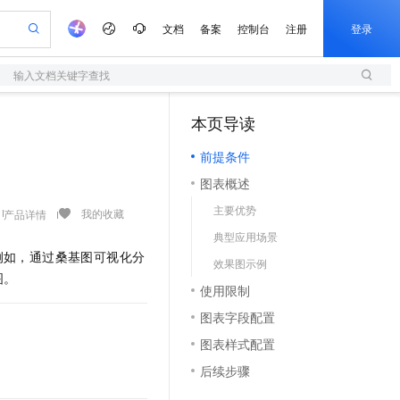
文档
备案
控制台
注册
登录
输入文档关键字查找
验
作计划
器
AI 活动
专业服务
服务伙伴合作计划
开发者社区
加入我们
服务平台百炼
阿里云 OPC 创新助力计划
本页导读
（0）
一站式生成采购清单，支持单品或批量购买
S
可编辑精美 PPT 文稿
S产品伙伴计划（繁花）
峰会
造的大模型服务与应用开发平台
轻量应用服务器
Agency Agents：拥有专属领域专家
AI 生产力先锋
Al MaaS 服务伙伴赋能合作
域名
博文
Careers
至高可申请百万元
前提条件
性可伸缩的云计算服务
 轻松生成专业的 PPT
开启高性价比 AI 编程新体验
先锋实践拓展 AI 生产力的边界
快速构建应用程序和网站，即刻迈出上云第一步
多领域专家智能体,一键组建 AI 虚拟交付团队
Token 补贴，五大权
计划
海大会
伙伴信用分合作计划
商标
问答
社会招聘
图表概述
益加速 OPC 成功
S
帕鲁游戏服务器
数字证书管理服务（原SSL证书）
HappyHorse 打造一站式影视创作平台
飞天发布时刻
HOT
划
备案
电子书
校园招聘
主要优势
联机服务器，轻松开启游戏
视频创作，一键激活电商全链路生产力
全托管，含MySQL、PostgreSQL、SQL Server、MariaDB多引擎
实现全站HTTPS，呈现可信的WEB访问
所见，即是所愿
可视化编排打通从文字构思到成片全链路闭环
我的收藏
产品详情
更多支持
划
公司注册
镜像站
典型应用场景
视频生成
语音识别与合成
 智能体与工作流应用
短信服务
漫剧工坊：一站式动画创作平台
AI 实训营
例如，通过桑基图可视化分
合作伙伴培训与认证
效果图示例
划
上云迁移
的智能体编程平台
站生成，高效打造优质广告素材
通过阿里云百炼高效搭建AI应用,助力高效开发
快速生产连贯的高质量长漫剧
从基础到进阶，Agent 创客手把手教你
国内短信简单易用，安全可靠，秒级触达，全球覆盖200+国家和地区。
e-1.1-T2V
Qwen3-TTS-Flash
图。
lScope
我要反馈
查询合作伙伴
使用限制
畅细腻的高质量视频
离线语音合成大模型，多语言方言自适应，低延迟高稳定
n Alibaba Cloud ISV 合作
代维服务
olarDB
建企业门户网站
大数据开发治理平台 DataWorks
10 分钟搭建微信、支付宝小程序
图表字段配置
创新加速
ope
登录合作伙伴管理后台
我要建议
站，无忧落地极速上线
以可视化方式快速构建移动和 PC 门户网站
100%兼容MySQL、PostgreSQL，兼容Oracle，支持集中和分布式
高效部署网站，快速应用到小程序
Data Agent 驱动的一站式 Data+AI 开发治理平台
e-1.1-I2V
Cosyvoice-V3-Flash
图表样式配置
安全
畅自然，细节丰富
高表现力语音合成大模型，语音克隆听感自然
我要投诉
上云场景组合购
伴
后续步骤
边界网络安全防护产品
漫剧创作，剧本、分镜、视频高效生成
覆盖90%+业务场景，专享组合折扣价
2V
VPN
Fun-ASR