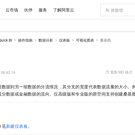
云市场
伙伴
服务
了解阿里云
AI 特惠
数据与 API
成为产品伙伴
企业增值服务
最佳实践
价格计算器
AI 场景体
基础软件
产品伙伴合
阿里云认证
市场活动
配置报价
大模型
ck BI
操作指南
数据分析
仪表板
可视化图表
桑基图
自助选配和估算价格
步到位
域名与网站
智启 AI 普惠权益
产品生态集成认证中心
企业支持计划
云上春晚
Qwen Audio：打造专属 AI 语音助手
千问官方 MaaS 平台，为开发者和 Agent 而生，新用户赠送 1 亿 + tokens 额度
云服务器 EC
一句话生成原生
AI Coding
阿里云Maa
2026 阿里云
为企业打
数据集
Windows
大模型认证
模型
NEW
NEW
格式还原
值低价云产品抢先购
提供智能易用的域名与建站服务
至高享 1亿+免费 tokens，加速 Al 应用落地
Qwen-Audio-3.0-Realtime 端到端实时语音角色扮演
安全可靠、弹
输入一句话想法,
智能编程，一键
产品生态伙伴
专家技术服务
云上奥运之旅
弹性计算合作
阿里云中企出
手机三要素
宝塔 Linux
全部认证
价格优势
开源旗舰模型
对象存储 OSS
即刻拥有 DeepSeek-V4-Pro
阿里云 OPC 创新助力计划
云数据库 RD
一键部署幻兽
AI 电商营销
产品生态伙伴工作台
企业增值服务台
云栖战略参考
云存储合作计
云栖大会
身份实名认证
CentOS
训练营
推动算力普惠，释放技术红利
的大模型服务
最高返9万
真正可用的 1M 上下文,一次完成代码全链路开发
轻松解锁专属 DeepSeek-V4-Pro
至高百万元 Token 补贴，加速一人公司成长
稳定、安全、高性价比、高性能的云存储服务
一键购买专属
从图文生成到
复制 MD 格式
 06:43:16
云上的中国
数据库合作计
活动全景
短信
Docker
图片和
自进化智能体
人工智能平台 PAI
5 分钟轻松部署专属 QwenPaw
Token Plan 模型订阅计划
Qoder
高效搭建 AI
AI 广告创作
企业成长
大模型
NEW
HOT
信息公告
组数据到另一组数据的分流情况，其分支的宽度代表数据流量的大小。
看见新力量
云网络合作计
OCR 文字识别
JAVA
级电脑
越聪明
证享300元代金券
一站式AI开发、训练和推理服务
Qwen3.8-Max 首发尝鲜，限时加量 10 倍，夜间低至2折
从聊天伙伴进化为能主动干活的本地数字员工
面向真实软件
图文、视频一
Kimi-K3
HappyHors
成分数据或金融数据的流向。仅高级版和专业版的群空间支持创建桑基
NEW
魔搭 Mode
loud
服务实践
官网公告
Kimi 最新旗舰模型，长程编程与推理利器
让文字生成流
金融模力时刻
Salesforce O
版
发票查验
全能环境
Qoder CN
Claude Code + GStack 打造工程团队
千问办公，限时限量积分加倍
云原生数据库 P
低代码高效构
AI 建站
NEW
作计划
计划
创新中心
魔搭 ModelSc
健康状态
让AI从“聊天伙伴”进化为能干活的“数字员工”
覆盖公网/内网、递归/权威、移动APP等全场景解析服务
安装技能 GStack，拥有专属 AI 工程团队
你的AI工作搭子，覆盖日常办公高频场景
基于千问大模型等，支持代码智能生成、研发智能问答
0 代码专业建
客户案例
天气预报查询
操作系统
Deepseek-v4-pro
HappyHors
态合作计划
态智能体模型
旗舰 MoE 大模型，百万上下文与顶尖推理能力
图生视频，流
Compute
同享
容器服务 Kubernetes 版 ACK
万小智 AI 建站低至 15元/月
云防火墙
AI 短剧/漫剧
快递物流查询
WordPress
成为服务伙
高校合作
参见
新建仪表板
。
式云数据仓库
点，立即开启云上创新
提供一站式管理容器应用的 K8s 服务
送.CN域名，送备案服务码
云原生的云上
AI助力短剧
GLM-5.2
Wan2.7-T
Ubuntu