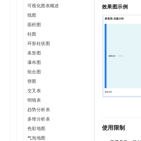
10 分钟在聊天系统中增加
可视化图表概述
效果图示例
专有云
线图
面积图
柱图
环形柱状图
条形图
瀑布图
组合图
饼图
交叉表
明细表
趋势分析表
多维分析表
使用限制
色彩地图
气泡地图