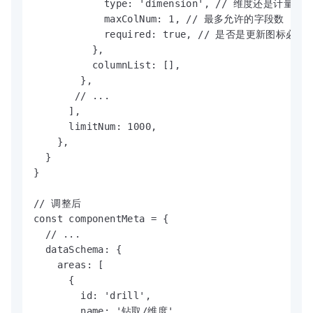
            type: 'dimension', // 维度还是计量,
            maxColNum: 1, // 最多允许的字段数

            required: true, // 是否是更新图标必须字
          },

          columnList: [],

        },

       // ...

      ],

      limitNum: 1000,

    },

  }

}

// 调整后

const componentMeta = {

  // ...

  dataSchema: {

    areas: [

      {

        id: 'drill',

        name: '钻取/维度',
