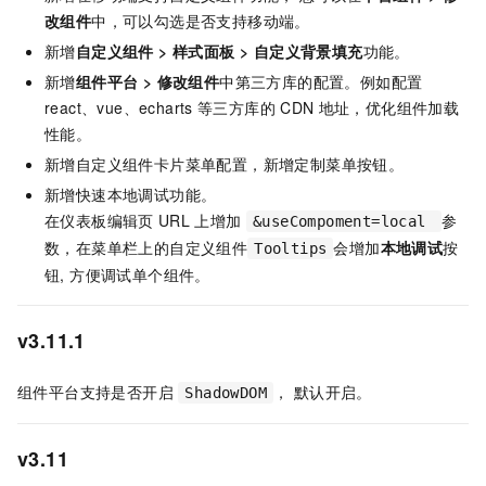
改组件
中，可以勾选是否支持移动端。
新增
自定义组件
>
样式面板
>
自定义背景填充
功能。
新增
组件平台
>
修改组件
中第三方库的配置。例如配置
react、vue、echarts
等三方库的
CDN
地址，优化组件加载
性能。
新增自定义组件卡片菜单配置，新增定制菜单按钮。
新增快速本地调试功能。
在仪表板编辑页
URL
上增加
参
&useCompoment=local
数，在菜单栏上的自定义组件
会增加
本地调试
按
Tooltips
钮, 方便调试单个组件。
v3.11.1
组件平台支持是否开启
， 默认开启。
ShadowDOM
v3.11