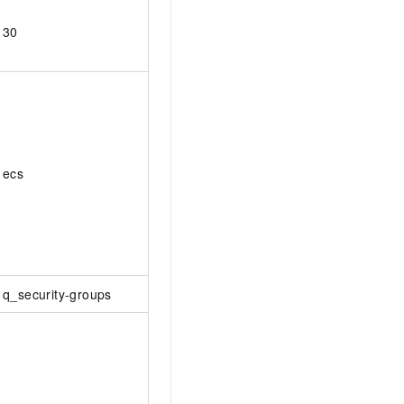
30
ecs
q_security-groups