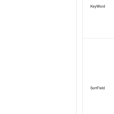
KeyWord
SortField