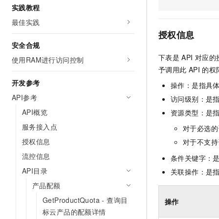
实践教程
AI 产品 免费试用
网络
安全
云开发大赛
Tableau 订阅
1亿+ 大模型 tokens 和 
最佳实践
可观测
入门学习赛
中间件
AI空中课堂在线直播课
授权信息
140+云产品 免费试用
大模型服务
安全合规
上云与迁云
产品新客免费试用，最长1
数据库
下表是
API
对应的
生态解决方案
使用RAM进行访问控制
千问AI平台-Token Plan
企业出海
大模型ACA认证体验
予调用此
API
的权
大数据计算
助力企业全员 AI 认知与能
行业生态解决方案
开发参考
操作：是指具
政企业务
媒体服务
千问AI平台-模型体验
API参考
开发者生态解决方案
访问级别：是指
在线体验全尺寸、多种模态
企业服务与云通信
API概览
资源类型：是
AI 开发和 AI 应用解决
Happy 系列大模型
服务接入点
对于必选的
域名与网站
授权信息
对于不支持
终端用户计算
流控信息
条件关键字：
Serverless
API目录
关联操作：是
大模型解决方案
产品配额
开发工具
快速部署 Dify，高效搭建 
GetProductQuota - 查询目
操作
迁移与运维管理
标云产品的配额详情