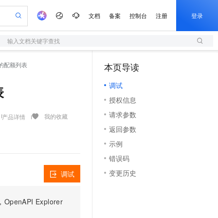
文档
备案
控制台
注册
登录
输入文档关键字查找
验
作计划
器
AI 活动
专业服务
服务伙伴合作计划
开发者社区
加入我们
服务平台百炼
阿里云 OPC 创新助力计划
云产品的配额列表
本页导读
（1）
一站式生成采购清单，支持单品或批量购买
S
io：打造专属 AI 语音助手
S产品伙伴计划（繁花）
峰会
造的大模型服务与应用开发平台
轻量应用服务器
一句话生成原生可编辑精美 PPT 文稿
AI 生产力先锋
Al MaaS 服务伙伴赋能合作
域名
博文
Careers
至高可申请百万元
调试
性可伸缩的云计算服务
开启高性价比 AI 编程新体验
Qwen-Audio-3.0-Realtime 端到端实时语音角色扮演
输入一句话想法, 轻松生成专业的 PPT
先锋实践拓展 AI 生产力的边界
快速构建应用程序和网站，即刻迈出上云第一步
表
Token 补贴，五大权
计划
海大会
伙伴信用分合作计划
商标
问答
社会招聘
授权信息
益加速 OPC 成功
S
eek-V4-Pro
数字证书管理服务（原SSL证书）
一键部署幻兽帕鲁游戏服务器
飞天发布时刻
HOT
划
备案
电子书
校园招聘
请求参数
pSeek-V4-Pro
视频创作，一键激活电商全链路生产力
全托管，含MySQL、PostgreSQL、SQL Server、MariaDB多引擎
实现全站HTTPS，呈现可信的WEB访问
一键购买专属联机服务器，轻松开启游戏
所见，即是所愿
我的收藏
产品详情
更多支持
划
公司注册
镜像站
返回参数
视频生成
语音识别与合成
专属 QwenPaw
短信服务
漫剧工坊：一站式动画创作平台
AI 实训营
HOT
合作伙伴培训与认证
示例
划
上云迁移
的智能体编程平台
站生成，高效打造优质广告素材
从聊天伙伴进化为能主动干活的本地数字员工
快速生产连贯的高质量长漫剧
从基础到进阶，Agent 创客手把手教你
国内短信简单易用，安全可靠，秒级触达，全球覆盖200+国家和地区。
e-1.1-T2V
Qwen3-TTS-Flash
lScope
我要反馈
查询合作伙伴
错误码
畅细腻的高质量视频
离线语音合成大模型，多语言方言自适应，低延迟高稳定
n Alibaba Cloud ISV 合作
代维服务
olarDB
建企业门户网站
大数据开发治理平台 DataWorks
10 分钟搭建微信、支付宝小程序
变更历史
调试
创新加速
ope
登录合作伙伴管理后台
我要建议
站，无忧落地极速上线
以可视化方式快速构建移动和 PC 门户网站
100%兼容MySQL、PostgreSQL，兼容Oracle，支持集中和分布式
高效部署网站，快速应用到小程序
Data Agent 驱动的一站式 Data+AI 开发治理平台
e-1.1-I2V
Cosyvoice-V3-Flash
安全
畅自然，细节丰富
高表现力语音合成大模型，语音克隆听感自然
我要投诉
上云场景组合购
伴
PI Explorer
边界网络安全防护产品
漫剧创作，剧本、分镜、视频高效生成
覆盖90%+业务场景，专享组合折扣价
2V
VPN
Fun-ASR