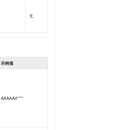
t.diy 一步搞定创意建站
构建大模型应用的安全防护体系
通过自然语言交互简化开发流程,全栈开发支持
通过阿里云安全产品对 AI 应用进行安全防护
无
示例值
AAAAAd****