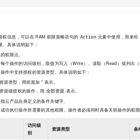
服务生态伙伴
视觉 Coding、空间感知、多模态思考等全面升级
1M上下文，专为长程任务能力而生
云工开物
企业应用
Night Plan 支持 Qwen 3.8-Max
AI 办公
NEW
Red Hat
30+ 款产品免费体验
夜间 5 折，Qwen/Meoo/TokenPlan 客户专享
AI智能应用
科研合作
ERP
堂（旗舰版）
SUSE
智能客服
AI 应用构建
大模型原生
CRM
2个月
自动承接线索
授权信息，可以在
RAM
权限策略语句的
元素中使用，用来给
Action
建站小程序
Qoder
大模型服务平台百炼-应用模版
OA 办公系统
HOT
NEW
限。具体说明如下：
面向真实软件
个人版上线、团队版降价；千问3.8-Max首发发尝鲜
丰富多元化的应用模版和解决方案
力提升
财税管理
模板建站
体的权限点。
万有无界
大模型服务平台百炼-智能体
400电话
定制建站
每个操作的访问级别，取值为写入（Write）、读取（Read）或列出（L
的模型效果
灵活可视化地构建企业级 Agent
指操作中支持授权的资源类型。具体说明如下：
方案
广告营销
模板小程序
秒悟
人工智能平台 PAI
资源类型，用前面加 * 表示。
定制小程序
云端极速 AI 
新一代 AI 视频生成模型，深度适配广告营销等场景
AI Native 的算法工程平台，一站式完成建模、训练、推理服务部署
资源级授权的操作，用
表示。
全部资源
APP 开发
是指云产品自身定义的条件关键字。
建站系统
指成功执行操作所需要的其他权限。操作者必须同时具备关联操作的权
AI 应用
10分钟微调：让0.6B模型媲美235B模型
多模态数据信
访问级
资源类型
条
依托云原生高可用架构,实现Dify私有化部署
用1%尺寸在特定领域达到大模型90%以上效果
别