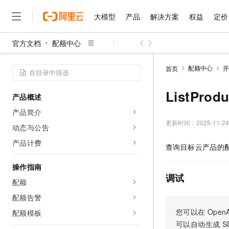
大模型
产品
解决方案
权益
定价
官方文档
配额中心
大模型
产品
解决方案
权益
定价
云市场
伙伴
服务
了解阿里云
精选产品
精选解决方案
普惠上云
产品定价
精选商城
成为销售伙伴
售前咨询
为什么选择阿里云
千问AI平台
配额中心
开
首页
了解云产品的定价详情
大模型服务平台百炼
千问办公，解锁你的工作
普惠上云 官方力荐
分销伙伴
在线服务
网站建设
什么是云计算
大
大模型服务与应用平台
企业级Agent产品，直接
云服务器38元/年起，超
ListPr
产品概述
咨询伙伴
多端小程序
技术领先
云上成本管理
售后服务
千问大模型
Agency Agents：拥
官方推荐返现计划
大模型
产品简介
大模型
精选产品
精选解决方案
Salesforce 国际版订阅
稳定可靠
管理和优化成本
多元化、高性能、安全可靠
推荐新用户得奖励，单订单
更新时间：
2025-11-24
销售伙伴合作计划
动态与公告
自助服务
友盟天域
安全合规
人工智能与机器学习
AI
文本生成
无影云电脑
HappyHorse 打造一
云工开物
产品计费
查询目标云产品的
无影生态合作计划
在线服务
观测云
分析师报告
随时随地安全接入的云上超
高校专属算力普惠，学生认
计算
互联网应用开发
Qwen3.8-Max
HOT
Salesforce On Alibaba C
工单服务
操作指南
智能体时代全能旗舰模型
Tuya 物联网平台阿里云
研究报告与白皮书
云解析DNS
快速拥有专属 OpenClaw
Consulting Partner 合
调试
大数据
容器
配额
免费试用
短信专区
蓝凌 OA
Qwen3.7-Plus
AI 大模型销售与服务生
配额告警
现代化应用
存储
天池大赛
能看、能想、能动手的多模
云原生大数据计算服务 Max
解决方案免费试用 新老
电子合同
您可以在
OpenA
配额模板
面向分析的企业级SaaS模
最高领取价值200元试用
安全
网络与CDN
AI 算法大赛
Qwen3-VL-Plus
可以自动生成
S
畅捷通