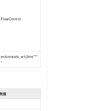
FlowControl
entconsole_w1j3ms***
*
例值