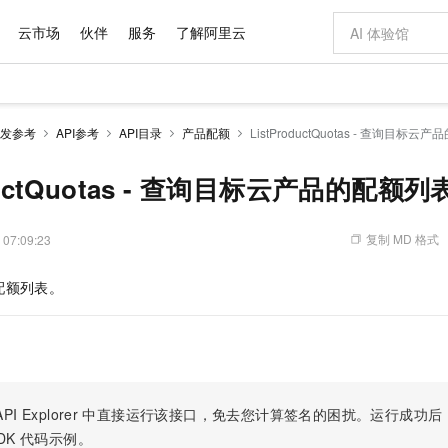
云市场
伙伴
服务
了解阿里云
AI 特惠
数据与 API
成为产品伙伴
企业增值服务
最佳实践
价格计算器
AI 场景体
基础软件
产品伙伴合
阿里云认证
市场活动
配置报价
大模型
发参考
API参考
API目录
产品配额
ListProductQuotas - 查询目标
自助选配和估算价格
新方式
域名与网站
睿译宝，AI翻译排版一步到位
智启 AI 普惠权益
产品生态集成认证中心
企业支持计划
云上春晚
千问官方 MaaS 平台，为开发者和 Agent 而生，新用户赠送 1 亿 + tokens 额度
云服务器 EC
Qwen Aud
AI Coding
阿里云Maa
2026 阿里云
为企业打
数据集
Windows
大模型认证
模型
NEW
NEW
交付可用成果
值低价云产品抢先购
提供智能易用的域名与建站服务
上传文档即自动完成翻译和格式还原
至高享 1亿+免费 tokens，加速 Al 应用落地
安全可靠、弹
智能编程，一键
oductQuotas - 查询目标云产品的配额列
产品生态伙伴
专家技术服务
云上奥运之旅
弹性计算合作
阿里云中企出
手机三要素
宝塔 Linux
全部认证
价格优势
有专属领域专家
对象存储 OSS
GLM-5.2：长任务时代开源旗舰模型
阿里云 OPC 创新助力计划
云数据库 RD
即刻拥有 DeepS
AI 电商营销
产品生态伙伴工作台
企业增值服务台
云栖战略参考
云存储合作计
云栖大会
身份实名认证
CentOS
训练营
推动算力普惠，释放技术红利
的大模型服务
最高返9万
多领域专家智能体,一键组建 AI 虚拟交付团队
至高百万元 Token 补贴，加速一人公司成长
稳定、安全、高性价比、高性能的云存储服务
真正可用的 1M 上下文,一次完成代码全链路开发
轻松解锁专属 Dee
从图文生成到
复制 MD 格式
 07:09:23
云上的中国
数据库合作计
活动全景
短信
Docker
图片和
站式影视创作平台
人工智能平台 PAI
Hermes Agent，打造自进化智能体
Token Plan 模型订阅计划
Qoder
5 分钟轻松部署
AI 广告创作
企业成长
大模型
NEW
信息公告
配额列表。
看见新力量
云网络合作计
OCR 文字识别
JAVA
级电脑
证享300元代金券
可视化编排打通从文字构思到成片全链路闭环
一站式AI开发、训练和推理服务
自主进化，持久记忆，越用越聪明
Qwen3.8-Max 首发尝鲜，限时加量 10 倍，夜间低至2折
面向真实软件
图文、视频一
Kimi-K3
HappyHors
NEW
魔搭 Mode
loud
服务实践
官网公告
Kimi 最新旗舰模型，长程编程与推理利器
让文字生成流
金融模力时刻
Salesforce O
版
发票查验
全能环境
Qoder CN
Claude Code + GStack 打造工程团队
千问办公，限时限量积分加倍
云原生数据库 P
低代码高效构
AI 建站
NEW
作计划
计划
创新中心
魔搭 ModelSc
健康状态
让AI从“聊天伙伴”进化为能干活的“数字员工”
覆盖公网/内网、递归/权威、移动APP等全场景解析服务
安装技能 GStack，拥有专属 AI 工程团队
你的AI工作搭子，覆盖日常办公高频场景
基于千问大模型等，支持代码智能生成、研发智能问答
0 代码专业建
客户案例
天气预报查询
操作系统
Deepseek-v4-pro
HappyHors
态合作计划
态智能体模型
旗舰 MoE 大模型，百万上下文与顶尖推理能力
图生视频，流
Compute
同享
容器服务 Kubernetes 版 ACK
万小智 AI 建站低至 15元/月
云防火墙
AI 短剧/漫剧
快递物流查询
WordPress
成为服务伙
高校合作
PI Explorer
中直接运行该接口，免去您计算签名的困扰。运行成功后，OpenA
式云数据仓库
点，立即开启云上创新
提供一站式管理容器应用的 K8s 服务
送.CN域名，送备案服务码
云原生的云上
AI助力短剧
GLM-5.2
Wan2.7-T
DK
代码示例。
Ubuntu