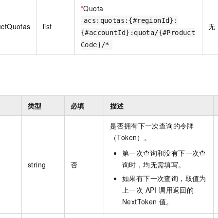
一个 AI 助手
即刻拥有 DeepSeek-R1 满血版
超强辅助，Bol
*
Quota
在企业官网、通讯软件中为客户提供 AI 客服
多种方案随心选，轻松解锁专属 DeepSeek
acs:quotas:{#regionId}:
uctQuotas
list
无
{#accountId}:quota/{#Product
Code}/*
类型
必填
描述
是否拥有下一次查询的令牌
（Token）。
第一次查询和没有下一次查
string
否
询时，均无需填写。
如果有下一次查询，取值为
上一次 API 调用返回的
NextToken 值。