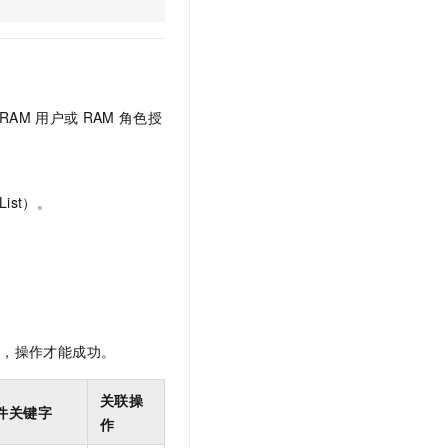
文戏情感细腻自然，动作戏激烈拳拳到肉，实现更强表演能力
支持中英文自由切换，具备更强的噪声鲁棒性
云聚AI 严选权益
SSL 证书
，一键激活高效办公新体验
精选AI产品，从模型到应用全链提效
堡垒机
AI 用量加速计划
应用
防火墙
、识别商机，让客服更高效、服务更出色。
新老同享，达量后返
RAM
用户或
RAM
角色授
千问办公
主机安全
NEW
的智能体编程平台
一站式AI生产力平台
AI 应用及服务市场
伶鹊
ist）。
企业级人与Agent协作平台，接入和调度多个数字员工
智能客服平台，对话机器人、对话分析、智能外呼
AI 应用
大模型服务平台百炼 - 全妙
大模型
应用创作平台
多模态内容创作工具，已接入 DeepSeek
自然语言处理
数据标注
限，操作才能成功。
机器学习
息提取
与 AI 智能体进行实时音视频通话
关联操
件关键字
从文本、图片、视频中提取结构化的属性信息
构建支持视频理解的 AI 音视频实时通话应用
作