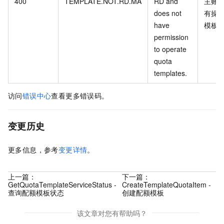
400
TEMPLATE.NOT.RD.MA
RD and
主账
does not
有操
have
模板
permission
to operate
quota
templates.
访问
错误中心
查看更多错误码。
变更历史
更多信息，参考
变更详情
。
上一篇：
下一篇：
GetQuotaTemplateServiceStatus -
CreateTemplateQuotaItem -
查询配额模板状态
创建配额模板
该文章对您有帮助吗？