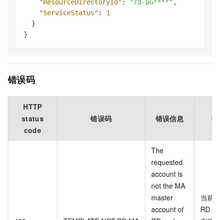
"ResourceDirectoryId"
:
"rd-pG****"
,
"ServiceStatus"
:
1
}
}
错误码
HTTP
status
错误码
错误信息
描
code
The
requested
account is
not the MA
master
当前
account of
RD
的