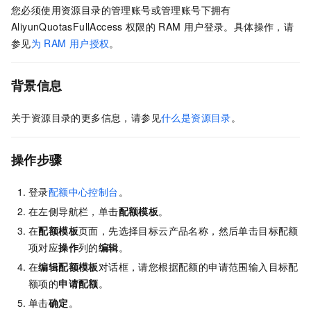
您必须使用资源目录的管理账号或管理账号下拥有
AliyunQuotasFullAccess
权限的
RAM
用户登录。具体操作，请
参见
为
RAM
用户授权
。
背景信息
关于资源目录的更多信息，请参见
什么是资源目录
。
操作步骤
登录
配额中心控制台
。
在左侧导航栏，单击
配额模板
。
在
配额模板
页面，先选择目标云产品名称，然后单击目标配额
项对应
操作
列的
编辑
。
在
编辑配额模板
对话框，请您根据配额的申请范围输入目标配
额项的
申请配额
。
单击
确定
。