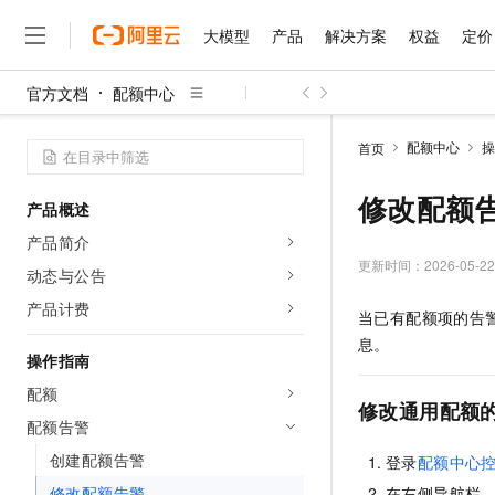
大模型
产品
解决方案
权益
定价
官方文档
配额中心
大模型
产品
解决方案
权益
定价
云市场
伙伴
服务
了解阿里云
精选产品
精选解决方案
普惠上云
产品定价
精选商城
成为销售伙伴
售前咨询
为什么选择阿里云
千问AI平台
配额中心
操
首页
了解云产品的定价详情
大模型服务平台百炼
睿译宝，AI翻译排版一
普惠上云 官方力荐
分销伙伴
在线服务
网站建设
什么是云计算
大
大模型服务与应用平台
上传文档即自动完成翻译和
云服务器38元/年起，超
修改配额
产品概述
咨询伙伴
多端小程序
技术领先
云上成本管理
售后服务
千问大模型
GLM-5.2：长任务时代
官方推荐返现计划
大模型
产品简介
大模型
精选产品
精选解决方案
Salesforce 国际版订阅
稳定可靠
管理和优化成本
多元化、高性能、安全可靠
推荐新用户得奖励，单订单
更新时间：
2026-05-22
销售伙伴合作计划
动态与公告
自助服务
友盟天域
安全合规
人工智能与机器学习
AI
文本生成
无影云电脑
Hermes Agent，打造
云工开物
产品计费
当已有配额项的告
无影生态合作计划
在线服务
观测云
分析师报告
随时随地安全接入的云上超
自主进化，持久记忆，越用
高校专属算力普惠，学生认
计算
互联网应用开发
Qwen3.8-Max
息。
HOT
Salesforce On Alibaba C
工单服务
操作指南
智能体时代全能旗舰模型
Tuya 物联网平台阿里云
研究报告与白皮书
云解析DNS
快速拥有专属 OpenClaw
Consulting Partner 合
大数据
容器
配额
免费试用
短信专区
修改通用配额
蓝凌 OA
Qwen3.7-Plus
AI 大模型销售与服务生
配额告警
现代化应用
存储
天池大赛
能看、能想、能动手的多模
云原生大数据计算服务 Max
解决方案免费试用 新老
电子合同
创建配额告警
登录
配额中心
面向分析的企业级SaaS模
最高领取价值200元试用
安全
网络与CDN
AI 算法大赛
Qwen3-VL-Plus
畅捷通
修改配额告警
在左侧导航栏