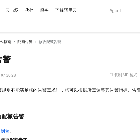
云市场
伙伴
服务
了解阿里云
AI 特惠
数据与 API
成为产品伙伴
企业增值服务
最佳实践
价格计算器
AI 场景体
基础软件
产品伙伴合
阿里云认证
市场活动
配置报价
大模型
作指南
配额告警
修改配额告警
自助选配和估算价格
步到位
域名与网站
智启 AI 普惠权益
产品生态集成认证中心
企业支持计划
云上春晚
Qwen Audio：打造专属 AI 语音助手
千问官方 MaaS 平台，为开发者和 Agent 而生，新用户赠送 1 亿 + tokens 额度
云服务器 EC
一句话生成原生
AI Coding
阿里云Maa
2026 阿里云
为企业打
数据集
Windows
大模型认证
模型
NEW
NEW
格式还原
值低价云产品抢先购
提供智能易用的域名与建站服务
至高享 1亿+免费 tokens，加速 Al 应用落地
Qwen-Audio-3.0-Realtime 端到端实时语音角色扮演
安全可靠、弹
输入一句话想法,
智能编程，一键
告警
产品生态伙伴
专家技术服务
云上奥运之旅
弹性计算合作
阿里云中企出
手机三要素
宝塔 Linux
全部认证
价格优势
开源旗舰模型
对象存储 OSS
即刻拥有 DeepSeek-V4-Pro
阿里云 OPC 创新助力计划
云数据库 RD
一键部署幻兽
AI 电商营销
产品生态伙伴工作台
企业增值服务台
云栖战略参考
云存储合作计
云栖大会
身份实名认证
CentOS
训练营
推动算力普惠，释放技术红利
的大模型服务
最高返9万
真正可用的 1M 上下文,一次完成代码全链路开发
轻松解锁专属 DeepSeek-V4-Pro
至高百万元 Token 补贴，加速一人公司成长
稳定、安全、高性价比、高性能的云存储服务
一键购买专属
从图文生成到
复制 MD 格式
 07:26:28
云上的中国
数据库合作计
活动全景
短信
Docker
图片和
自进化智能体
人工智能平台 PAI
5 分钟轻松部署专属 QwenPaw
Token Plan 模型订阅计划
Qoder
高效搭建 AI
AI 广告创作
企业成长
大模型
NEW
HOT
信息公告
警规则不能满足您的告警需求时，您可以根据所需调整其告警指标、告
看见新力量
云网络合作计
OCR 文字识别
JAVA
级电脑
越聪明
证享300元代金券
一站式AI开发、训练和推理服务
Qwen3.8-Max 首发尝鲜，限时加量 10 倍，夜间低至2折
从聊天伙伴进化为能主动干活的本地数字员工
面向真实软件
图文、视频一
Kimi-K3
HappyHors
NEW
魔搭 Mode
loud
服务实践
官网公告
Kimi 最新旗舰模型，长程编程与推理利器
让文字生成流
金融模力时刻
Salesforce O
版
发票查验
全能环境
Qoder CN
Claude Code + GStack 打造工程团队
千问办公，限时限量积分加倍
云原生数据库 P
低代码高效构
AI 建站
NEW
作计划
计划
创新中心
魔搭 ModelSc
健康状态
让AI从“聊天伙伴”进化为能干活的“数字员工”
覆盖公网/内网、递归/权威、移动APP等全场景解析服务
安装技能 GStack，拥有专属 AI 工程团队
你的AI工作搭子，覆盖日常办公高频场景
基于千问大模型等，支持代码智能生成、研发智能问答
0 代码专业建
的配额告警
客户案例
天气预报查询
操作系统
Deepseek-v4-pro
HappyHors
态合作计划
态智能体模型
旗舰 MoE 大模型，百万上下文与顶尖推理能力
图生视频，流
Compute
同享
容器服务 Kubernetes 版 ACK
万小智 AI 建站低至 15元/月
云防火墙
AI 短剧/漫剧
快递物流查询
WordPress
成为服务伙
高校合作
控制台
。
式云数据仓库
点，立即开启云上创新
提供一站式管理容器应用的 K8s 服务
送.CN域名，送备案服务码
云原生的云上
AI助力短剧
GLM-5.2
Wan2.7-T
Ubuntu
，选择
配额告警
。