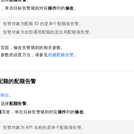
服务生态伙伴
视觉 Coding、空间感知、多模态思考等全面升级
1M上下文，专为长程任务能力而生
云工开物
企业应用
Night Plan 支持 Qwen 3.8-Max
AI 办公
NEW
签，单击目标告警规则对应
操作
列的
修改
。
Red Hat
30+ 款产品免费体验
夜间 5 折，Qwen/Meoo/TokenPlan 客户专享
AI智能应用
科研合作
ERP
堂（旗舰版）
SUSE
智能客服
告警对象为配额
ID
的是单个配额项告警。
AI 应用构建
大模型原生
CRM
2个月
自动承接线索
告警对象为全部通用配额的是全局配额项告警。
建站小程序
Qoder
大模型服务平台百炼-应用模版
OA 办公系统
HOT
NEW
面向真实软件
个人版上线、团队版降价；千问3.8-Max首发发尝鲜
丰富多元化的应用模版和解决方案
辑
页面，修改告警规则的相关参数。
力提升
财税管理
模板建站
中参数的设置方法，请参见
创建配额告警
。
万有无界
大模型服务平台百炼-智能体
400电话
定制建站
的模型效果
灵活可视化地构建企业级 Agent
方案
广告营销
模板小程序
秒悟
人工智能平台 PAI
配额的配额告警
定制小程序
云端极速 AI 
新一代 AI 视频生成模型，深度适配广告营销等场景
AI Native 的算法工程平台，一站式完成建模、训练、推理服务部署
APP 开发
控制台
。
，选择
配额告警
。
建站系统
额
页签，单击目标告警规则对应
操作
列的
修改
。
AI 应用
10分钟微调：让0.6B模型媲美235B模型
多模态数据信
依托云原生高可用架构,实现Dify私有化部署
用1%尺寸在特定领域达到大模型90%以上效果
告警对象为
API
名称的是单个配额项告警。