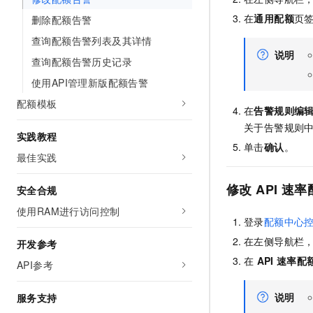
AI 产品 免费试用
网络
安全
云开发大赛
在
通用配额
页
删除配额告警
Tableau 订阅
1亿+ 大模型 tokens 和 
查询配额告警列表及其详情
可观测
入门学习赛
中间件
AI空中课堂在线直播课
140+云产品 免费试用
说明
大模型服务
查询配额告警历史记录
上云与迁云
产品新客免费试用，最长1
数据库
使用API管理新版配额告警
生态解决方案
千问AI平台-Token Plan
企业出海
大模型ACA认证体验
大数据计算
配额模板
在
告警规则编
助力企业全员 AI 认知与能
行业生态解决方案
政企业务
关于告警规则
媒体服务
千问AI平台-模型体验
实践教程
开发者生态解决方案
单击
确认
。
在线体验全尺寸、多种模态
最佳实践
企业服务与云通信
AI 开发和 AI 应用解决
Happy 系列大模型
域名与网站
修改
API
速率
安全合规
使用RAM进行访问控制
终端用户计算
登录
配额中心
在左侧导航栏
Serverless
开发参考
大模型解决方案
在
API
速率配
API参考
开发工具
快速部署 Dify，高效搭建 
说明
服务支持
迁移与运维管理