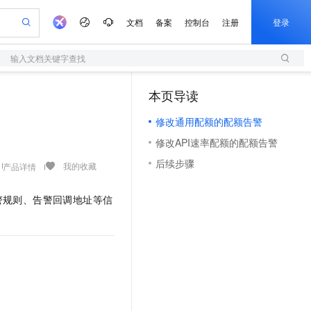
文档
备案
控制台
注册
登录
输入文档关键字查找
验
作计划
器
AI 活动
专业服务
服务伙伴合作计划
开发者社区
加入我们
服务平台百炼
阿里云 OPC 创新助力计划
本页导读
（1）
一站式生成采购清单，支持单品或批量购买
S
可编辑精美 PPT 文稿
S产品伙伴计划（繁花）
峰会
造的大模型服务与应用开发平台
轻量应用服务器
Agency Agents：拥有专属领域专家
AI 生产力先锋
Al MaaS 服务伙伴赋能合作
域名
博文
Careers
至高可申请百万元
修改通用配额的配额告警
性可伸缩的云计算服务
 轻松生成专业的 PPT
开启高性价比 AI 编程新体验
先锋实践拓展 AI 生产力的边界
快速构建应用程序和网站，即刻迈出上云第一步
多领域专家智能体,一键组建 AI 虚拟交付团队
Token 补贴，五大权
计划
海大会
伙伴信用分合作计划
商标
问答
社会招聘
修改API速率配额的配额告警
益加速 OPC 成功
S
帕鲁游戏服务器
数字证书管理服务（原SSL证书）
HappyHorse 打造一站式影视创作平台
飞天发布时刻
HOT
划
备案
电子书
校园招聘
后续步骤
联机服务器，轻松开启游戏
视频创作，一键激活电商全链路生产力
全托管，含MySQL、PostgreSQL、SQL Server、MariaDB多引擎
实现全站HTTPS，呈现可信的WEB访问
所见，即是所愿
可视化编排打通从文字构思到成片全链路闭环
我的收藏
产品详情
更多支持
划
公司注册
镜像站
视频生成
语音识别与合成
 智能体与工作流应用
短信服务
漫剧工坊：一站式动画创作平台
AI 实训营
警规则、告警回调地址等信
合作伙伴培训与认证
划
上云迁移
的智能体编程平台
站生成，高效打造优质广告素材
通过阿里云百炼高效搭建AI应用,助力高效开发
快速生产连贯的高质量长漫剧
从基础到进阶，Agent 创客手把手教你
国内短信简单易用，安全可靠，秒级触达，全球覆盖200+国家和地区。
e-1.1-T2V
Qwen3-TTS-Flash
lScope
我要反馈
查询合作伙伴
畅细腻的高质量视频
离线语音合成大模型，多语言方言自适应，低延迟高稳定
n Alibaba Cloud ISV 合作
代维服务
olarDB
建企业门户网站
大数据开发治理平台 DataWorks
10 分钟搭建微信、支付宝小程序
创新加速
ope
登录合作伙伴管理后台
我要建议
站，无忧落地极速上线
以可视化方式快速构建移动和 PC 门户网站
100%兼容MySQL、PostgreSQL，兼容Oracle，支持集中和分布式
高效部署网站，快速应用到小程序
Data Agent 驱动的一站式 Data+AI 开发治理平台
e-1.1-I2V
Cosyvoice-V3-Flash
安全
畅自然，细节丰富
高表现力语音合成大模型，语音克隆听感自然
我要投诉
上云场景组合购
伴
边界网络安全防护产品
漫剧创作，剧本、分镜、视频高效生成
覆盖90%+业务场景，专享组合折扣价
2V
VPN
Fun-ASR