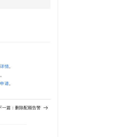
t.diy 一步搞定创意建站
构建大模型应用的安全防护体系
通过自然语言交互简化开发流程,全栈开发支持
通过阿里云安全产品对 AI 应用进行安全防护
其详情
。
录
。
升申请
。
下一篇：
删除配额告警