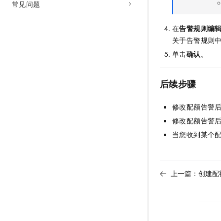
常见问题
10 分钟在聊天系统中增加
专有云
在
告警规则编
关于告警规则
单击
确认
。
后续步骤
修改配额告警
修改配额告警
当您收到某个
上一篇：
创建配