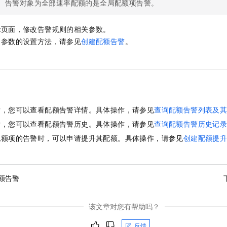
告警对象为全部速率配额的是全局配额项告警。
一个 AI 助手
即刻拥有 DeepSeek-R1 满血版
超强辅助，Bol
在企业官网、通讯软件中为客户提供 AI 客服
多种方案随心选，轻松解锁专属 DeepSeek
辑
页面，修改告警规则的相关参数。
中参数的设置方法，请参见
创建配额告警
。
后，您可以查看配额告警详情。具体操作，请参见
查询配额告警列表及
后，您可以查看配额告警历史。具体操作，请参见
查询配额告警历史记
配额项的告警时，可以申请提升其配额。具体操作，请参见
创建配额提
额告警
该文章对您有帮助吗？
反馈