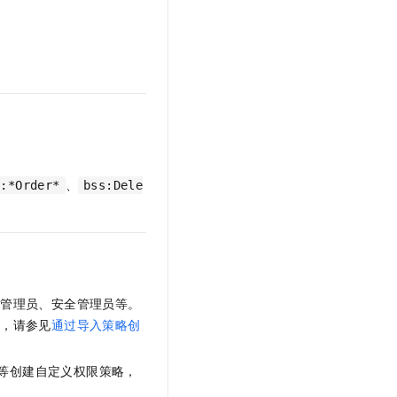
文戏情感细腻自然，动作戏激烈拳拳到肉，实现更强表演能力
支持中英文自由切换，具备更强的噪声鲁棒性
云聚AI 严选权益
SSL 证书
，一键激活高效办公新体验
精选AI产品，从模型到应用全链提效
堡垒机
AI 用量加速计划
应用
防火墙
、识别商机，让客服更高效、服务更出色。
新老同享，达量后返
千问办公
主机安全
NEW
的智能体编程平台
一站式AI生产力平台
AI 应用及服务市场
伶鹊
、
s:*Order*
bss:Dele
企业级人与Agent协作平台，接入和调度多个数字员工
智能客服平台，对话机器人、对话分析、智能外呼
AI 应用
大模型服务平台百炼 - 全妙
大模型
应用创作平台
多模态内容创作工具，已接入 DeepSeek
自然语言处理
数据标注
库管理员、安全管理员等。
作，请参见
通过导入策略创
机器学习
息提取
与 AI 智能体进行实时音视频通话
等创建自定义权限策略，
从文本、图片、视频中提取结构化的属性信息
构建支持视频理解的 AI 音视频实时通话应用