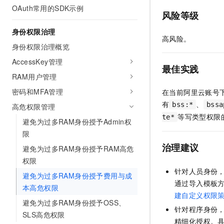
OAuth常用的SDK示例
AI 产品 免费试用
网络
安全
云开发大赛
风险等级
Tableau 订阅
1亿+ 大模型 tokens 和 
可观测
入门学习赛
身份权限治理
中间件
AI空中课堂在线直播课
高风险。
140+云产品 免费试用
大模型服务
身份权限治理概览
上云与迁云
产品新客免费试用，最长1
数据库
生态解决方案
AccessKey管理
千问AI平台-Token Plan
最佳实践
企业出海
大模型ACA认证体验
大数据计算
RAM用户管理
助力企业全员 AI 认知与能
行业生态解决方案
政企业务
密码和MFA管理
在当前阿里云账号
媒体服务
千问AI平台-模型体验
开发者生态解决方案
有
、
bss:*
bssa
高危权限管理
在线体验全尺寸、多种模态
企业服务与云通信
等写类型权限
te*
AI 开发和 AI 应用解决
避免为过多RAM身份授予Admin权
Happy 系列大模型
限
域名与网站
治理建议
避免为过多RAM身份授予RAM高危
终端用户计算
权限
针对人员身份
Serverless
避免为过多RAM身份授予费用与成
大模型解决方案
通过导入模板
本高危权限
开发工具
建自定义权限
快速部署 Dify，高效搭建 
避免为过多RAM身份授予OSS、
针对程序身份
迁移与运维管理
SLS高危权限
精细化授权。