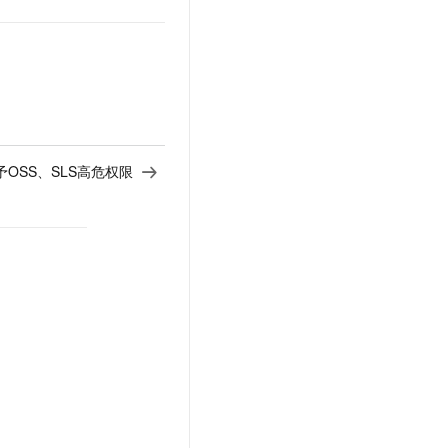
t.diy 一步搞定创意建站
构建大模型应用的安全防护体系
通过自然语言交互简化开发流程,全栈开发支持
通过阿里云安全产品对 AI 应用进行安全防护
OSS、SLS高危权限