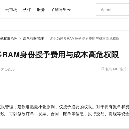
云市场
伙伴
服务
了解阿里云
AI 特惠
数据与 API
成为产品伙伴
企业增值服务
最佳实践
价格计算器
AI 场景体
基础软件
产品伙伴合
阿里云认证
市场活动
配置报价
大模型
份权限治理
高危权限管理
避免为过多RAM身份授予费用与成本高危权限
自助选配和估算价格
新方式
域名与网站
睿译宝，AI翻译排版一步到位
智启 AI 普惠权益
产品生态集成认证中心
企业支持计划
云上春晚
千问官方 MaaS 平台，为开发者和 Agent 而生，新用户赠送 1 亿 + tokens 额度
云服务器 EC
Qwen Aud
AI Coding
阿里云Maa
2026 阿里云
为企业打
数据集
Windows
大模型认证
模型
NEW
NEW
交付可用成果
值低价云产品抢先购
提供智能易用的域名与建站服务
上传文档即自动完成翻译和格式还原
至高享 1亿+免费 tokens，加速 Al 应用落地
安全可靠、弹
智能编程，一键
多RAM身份授予费用与成本高危权限
产品生态伙伴
专家技术服务
云上奥运之旅
弹性计算合作
阿里云中企出
手机三要素
宝塔 Linux
全部认证
价格优势
有专属领域专家
对象存储 OSS
GLM-5.2：长任务时代开源旗舰模型
阿里云 OPC 创新助力计划
云数据库 RD
即刻拥有 DeepS
AI 电商营销
产品生态伙伴工作台
企业增值服务台
云栖战略参考
云存储合作计
云栖大会
身份实名认证
CentOS
训练营
推动算力普惠，释放技术红利
的大模型服务
最高返9万
多领域专家智能体,一键组建 AI 虚拟交付团队
至高百万元 Token 补贴，加速一人公司成长
稳定、安全、高性价比、高性能的云存储服务
真正可用的 1M 上下文,一次完成代码全链路开发
轻松解锁专属 Dee
从图文生成到
复制 MD 格式
 01:52:33
云上的中国
数据库合作计
活动全景
短信
Docker
图片和
站式影视创作平台
人工智能平台 PAI
Hermes Agent，打造自进化智能体
Token Plan 模型订阅计划
Qoder
5 分钟轻松部署
AI 广告创作
企业成长
大模型
NEW
信息公告
看见新力量
云网络合作计
OCR 文字识别
JAVA
级电脑
证享300元代金券
可视化编排打通从文字构思到成片全链路闭环
一站式AI开发、训练和推理服务
自主进化，持久记忆，越用越聪明
Qwen3.8-Max 首发尝鲜，限时加量 10 倍，夜间低至2折
面向真实软件
图文、视频一
Kimi-K3
HappyHors
NEW
魔搭 Mode
loud
服务实践
官网公告
Kimi 最新旗舰模型，长程编程与推理利器
让文字生成流
金融模力时刻
Salesforce O
版
发票查验
全能环境
Qoder CN
Claude Code + GStack 打造工程团队
千问办公，限时限量积分加倍
云原生数据库 P
低代码高效构
AI 建站
NEW
作计划
计划
创新中心
魔搭 ModelSc
健康状态
让AI从“聊天伙伴”进化为能干活的“数字员工”
覆盖公网/内网、递归/权威、移动APP等全场景解析服务
安装技能 GStack，拥有专属 AI 工程团队
你的AI工作搭子，覆盖日常办公高频场景
基于千问大模型等，支持代码智能生成、研发智能问答
0 代码专业建
客户案例
权限管理，建议遵循最小化原则，仅授予必要的权限。对于拥有账单和费
天气预报查询
操作系统
Deepseek-v4-pro
HappyHors
态合作计划
来说，可以修改订单、发票、合同、账单等信息，执行交易、提现等资
态智能体模型
旗舰 MoE 大模型，百万上下文与顶尖推理能力
图生视频，流
Compute
同享
容器服务 Kubernetes 版 ACK
万小智 AI 建站低至 15元/月
云防火墙
AI 短剧/漫剧
快递物流查询
WordPress
成为服务伙
高校合作
式云数据仓库
点，立即开启云上创新
提供一站式管理容器应用的 K8s 服务
送.CN域名，送备案服务码
云原生的云上
AI助力短剧
GLM-5.2
Wan2.7-T
Ubuntu