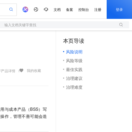
文档
备案
控制台
注册
登录
输入文档关键字查找
验
作计划
器
AI 活动
专业服务
服务伙伴合作计划
开发者社区
加入我们
服务平台百炼
阿里云 OPC 创新助力计划
本页导读
（1）
一站式生成采购清单，支持单品或批量购买
S
io：打造专属 AI 语音助手
S产品伙伴计划（繁花）
峰会
造的大模型服务与应用开发平台
轻量应用服务器
一句话生成原生可编辑精美 PPT 文稿
AI 生产力先锋
Al MaaS 服务伙伴赋能合作
域名
博文
Careers
至高可申请百万元
风险说明
性可伸缩的云计算服务
开启高性价比 AI 编程新体验
Qwen-Audio-3.0-Realtime 端到端实时语音角色扮演
输入一句话想法, 轻松生成专业的 PPT
先锋实践拓展 AI 生产力的边界
快速构建应用程序和网站，即刻迈出上云第一步
Token 补贴，五大权
计划
海大会
伙伴信用分合作计划
商标
问答
社会招聘
风险等级
益加速 OPC 成功
S
eek-V4-Pro
数字证书管理服务（原SSL证书）
一键部署幻兽帕鲁游戏服务器
飞天发布时刻
HOT
划
备案
电子书
校园招聘
最佳实践
pSeek-V4-Pro
视频创作，一键激活电商全链路生产力
全托管，含MySQL、PostgreSQL、SQL Server、MariaDB多引擎
实现全站HTTPS，呈现可信的WEB访问
一键购买专属联机服务器，轻松开启游戏
所见，即是所愿
我的收藏
产品详情
更多支持
划
公司注册
镜像站
治理建议
视频生成
语音识别与合成
专属 QwenPaw
短信服务
漫剧工坊：一站式动画创作平台
AI 实训营
HOT
合作伙伴培训与认证
治理难度
划
上云迁移
的智能体编程平台
站生成，高效打造优质广告素材
从聊天伙伴进化为能主动干活的本地数字员工
快速生产连贯的高质量长漫剧
从基础到进阶，Agent 创客手把手教你
国内短信简单易用，安全可靠，秒级触达，全球覆盖200+国家和地区。
e-1.1-T2V
Qwen3-TTS-Flash
lScope
我要反馈
查询合作伙伴
畅细腻的高质量视频
离线语音合成大模型，多语言方言自适应，低延迟高稳定
n Alibaba Cloud ISV 合作
代维服务
olarDB
建企业门户网站
大数据开发治理平台 DataWorks
10 分钟搭建微信、支付宝小程序
创新加速
ope
登录合作伙伴管理后台
我要建议
站，无忧落地极速上线
以可视化方式快速构建移动和 PC 门户网站
100%兼容MySQL、PostgreSQL，兼容Oracle，支持集中和分布式
高效部署网站，快速应用到小程序
Data Agent 驱动的一站式 Data+AI 开发治理平台
用与成本产品（BSS）写
e-1.1-I2V
Cosyvoice-V3-Flash
安全
金操作，管理不善可能会造
畅自然，细节丰富
高表现力语音合成大模型，语音克隆听感自然
我要投诉
上云场景组合购
伴
边界网络安全防护产品
漫剧创作，剧本、分镜、视频高效生成
覆盖90%+业务场景，专享组合折扣价
2V
VPN
Fun-ASR