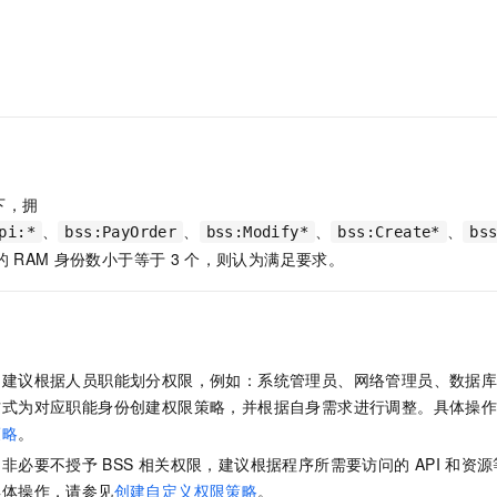
服务生态伙伴
视觉 Coding、空间感知、多模态思考等全面升级
1M上下文，专为长程任务能力而生
云工开物
企业应用
Night Plan 支持 Qwen 3.8-Max
AI 办公
NEW
Red Hat
30+ 款产品免费体验
夜间 5 折，Qwen/Meoo/TokenPlan 客户专享
AI智能应用
科研合作
ERP
堂（旗舰版）
SUSE
智能客服
AI 应用构建
大模型原生
CRM
2个月
自动承接线索
建站小程序
Qoder
大模型服务平台百炼-应用模版
OA 办公系统
HOT
NEW
面向真实软件
个人版上线、团队版降价；千问3.8-Max首发发尝鲜
丰富多元化的应用模版和解决方案
力提升
财税管理
模板建站
下，拥
万有无界
大模型服务平台百炼-智能体
400电话
定制建站
、
、
、
、
pi:*
bss:PayOrder
bss:Modify*
bss:Create*
bs
的模型效果
灵活可视化地构建企业级 Agent
的
RAM
身份数小于等于
3
个，则认为满足要求。
方案
广告营销
模板小程序
秒悟
人工智能平台 PAI
定制小程序
云端极速 AI 
新一代 AI 视频生成模型，深度适配广告营销等场景
AI Native 的算法工程平台，一站式完成建模、训练、推理服务部署
APP 开发
，建议根据人员职能划分权限，例如：系统管理员、网络管理员、数据
建站系统
方式为对应职能身份创建权限策略，并根据自身需求进行调整。具体操
策略
。
AI 应用
10分钟微调：让0.6B模型媲美235B模型
多模态数据信
，非必要不授予
BSS
相关权限，建议根据程序所需要访问的
API
和资源
依托云原生高可用架构,实现Dify私有化部署
用1%尺寸在特定领域达到大模型90%以上效果
具体操作，请参见
创建自定义权限策略
。