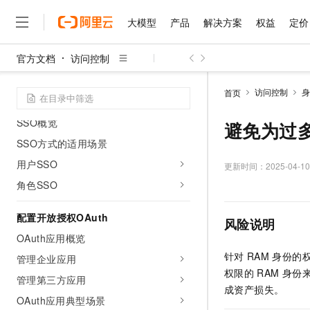
权限策略概览
大模型
产品
解决方案
权益
定价
基本操作
权限策略语言
官方文档
访问控制
权限策略示例库
大模型
产品
解决方案
权益
定价
云市场
伙伴
服务
了解阿里云
精选产品
精选解决方案
普惠上云
产品定价
精选商城
成为销售伙伴
售前咨询
为什么选择阿里云
千问AI平台
访问控制
身
首页
了解云产品的定价详情
配置单点登录
大模型服务平台百炼
千问办公，解锁你的工作
普惠上云 官方力荐
分销伙伴
在线服务
网站建设
什么是云计算
大
SSO概览
大模型服务与应用平台
企业级Agent产品，直接
云服务器38元/年起，超
避免为过
咨询伙伴
多端小程序
技术领先
云上成本管理
SSO方式的适用场景
售后服务
千问大模型
Agency Agents：拥
官方推荐返现计划
大模型
大模型
精选产品
精选解决方案
Salesforce 国际版订阅
稳定可靠
用户SSO
管理和优化成本
多元化、高性能、安全可靠
推荐新用户得奖励，单订单
更新时间：
2025-04-10
销售伙伴合作计划
自助服务
友盟天域
安全合规
人工智能与机器学习
AI
角色SSO
文本生成
无影云电脑
HappyHorse 打造一
云工开物
无影生态合作计划
在线服务
观测云
分析师报告
随时随地安全接入的云上超
高校专属算力普惠，学生认
计算
互联网应用开发
Qwen3.8-Max
HOT
配置开放授权OAuth
风险说明
Salesforce On Alibaba C
工单服务
智能体时代全能旗舰模型
Tuya 物联网平台阿里云
研究报告与白皮书
云解析DNS
快速拥有专属 OpenClaw
OAuth应用概览
Consulting Partner 合
大数据
容器
免费试用
短信专区
针对
RAM
身份的
蓝凌 OA
Qwen3.7-Plus
管理企业应用
AI 大模型销售与服务生
现代化应用
存储
天池大赛
权限的
RAM
身份
能看、能想、能动手的多模
云原生大数据计算服务 Max
解决方案免费试用 新老
管理第三方应用
电子合同
成资产损失。
面向分析的企业级SaaS模
最高领取价值200元试用
安全
网络与CDN
OAuth应用典型场景
AI 算法大赛
Qwen3-VL-Plus
畅捷通