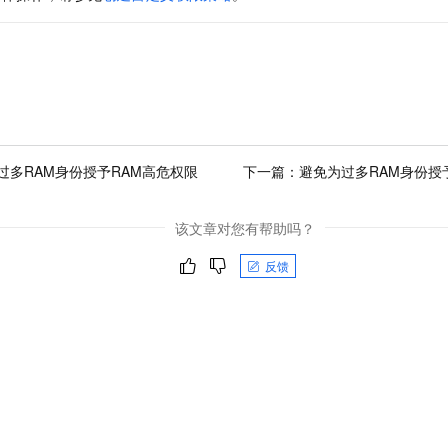
一个 AI 助手
即刻拥有 DeepSeek-R1 满血版
超强辅助，Bol
在企业官网、通讯软件中为客户提供 AI 客服
多种方案随心选，轻松解锁专属 DeepSeek
过多RAM身份授予RAM高危权限
下一篇：
避免为过多RAM身份授予
该文章对您有帮助吗？
反馈