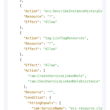
}
,
{
"Action"
:
"ecs:DescribeInstanceHistoryEvents
"Resource"
:
"*"
,
"Effect"
:
"Allow"
}
,
{
"Action"
:
"tag:ListTagResources"
,
"Resource"
:
"*"
,
"Effect"
:
"Allow"
}
,
{
"Effect"
:
"Allow"
,
"Action"
:
[
"ram:CreateServiceLinkedRole"
,
"ram:CheckServiceLinkedRoleExistence"
]
,
"Resource"
:
"*"
,
"Condition"
:
{
"StringEquals"
:
{
"ram:ServiceName"
:
"ecs-resource.cloudbo