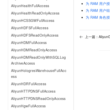
为
RAM
用户授
AliyunHealthFullAccess
为
RAM
用户组
AliyunHealthReadOnlyAccess
为
RAM
角色授
AliyunHCSSGWFullAccess
AliyunHDFSFullAccess
AliyunHDFSReadOnlyAccess
上一篇：
Aliyun
AliyunHDMFullAccess
AliyunHDMReadOnlyAccess
AliyunHDMReadOnlyWithSQLLog
ArchiveAccess
AliyunHologresWarehouseFullAcc
ess
AliyunHDRFullAccess
AliyunHTTPDNSFullAccess
AliyunHTTPDNSReadOnlyAccess
AliyunHgwFullAccess