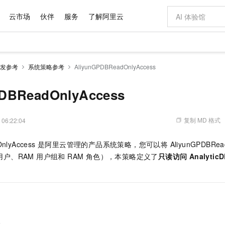
云市场
伙伴
服务
了解阿里云
发参考
系统策略参考
AliyunGPDBReadOnlyAccess
步到位
域名与网站
Qwen Audio：打造专属 AI 语音助手
云服务器 EC
一句话生成原生
模型
NEW
NEW
格式还原
提供智能易用的域名与建站服务
Qwen-Audio-3.0-Realtime 端到端实时语音角色扮演
安全可靠、弹
输入一句话想法,
PDBReadOnlyAccess
开源旗舰模型
对象存储 OSS
即刻拥有 DeepSeek-V4-Pro
云数据库 RD
一键部署幻兽
的大模型服务
真正可用的 1M 上下文,一次完成代码全链路开发
轻松解锁专属 DeepSeek-V4-Pro
稳定、安全、高性价比、高性能的云存储服务
一键购买专属
复制 MD 格式
 06:22:04
自进化智能体
人工智能平台 PAI
5 分钟轻松部署专属 QwenPaw
Qoder
高效搭建 AI
大模型
HOT
adOnlyAccess 是阿里云管理的产品系统策略，您可以将 AliyunGPDBRead
级电脑
越聪明
一站式AI开发、训练和推理服务
从聊天伙伴进化为能主动干活的本地数字员工
面向真实软件
 用户、RAM 用户组和 RAM 角色），本策略定义了
只读访问 AnalyticDB
Qoder CN
Claude Code + GStack 打造工程团队
云原生数据库 P
低代码高效构
让AI从“聊天伙伴”进化为能干活的“数字员工”
覆盖公网/内网、递归/权威、移动APP等全场景解析服务
安装技能 GStack，拥有专属 AI 工程团队
基于千问大模型等，支持代码智能生成、研发智能问答
Compute
容器服务 Kubernetes 版 ACK
云防火墙
式云数据仓库
提供一站式管理容器应用的 K8s 服务
云原生的云上
略