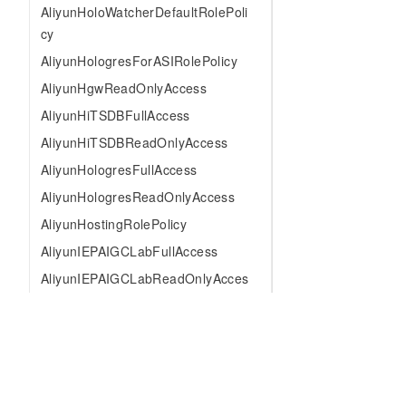
AliyunHoloWatcherDefaultRolePoli
cy
AliyunHologresForASIRolePolicy
AliyunHgwReadOnlyAccess
AliyunHiTSDBFullAccess
AliyunHiTSDBReadOnlyAccess
AliyunHologresFullAccess
AliyunHologresReadOnlyAccess
AliyunHostingRolePolicy
AliyunIEPAIGCLabFullAccess
AliyunIEPAIGCLabReadOnlyAcces
s
AliyunHotfixFullAccess
AliyunHotfixReadOnlyAccess
AliyunICEFullAccess