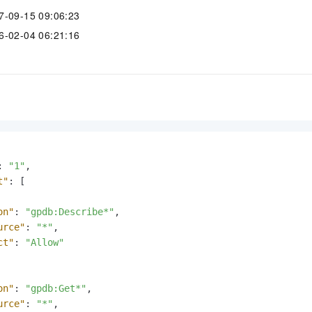
9-15 09:06:23
2-04 06:21:16
:
"1"
,
t"
:
[
on"
:
"gpdb:Describe*"
,
urce"
:
"*"
,
ct"
:
"Allow"
on"
:
"gpdb:Get*"
,
urce"
:
"*"
,