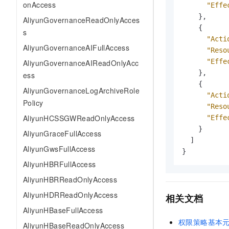
onAccess
"Effe
专有云
}
,
AliyunGovernanceReadOnlyAcces
{
s
"Acti
AliyunGovernanceAIFullAccess
"Reso
"Effe
AliyunGovernanceAIReadOnlyAcc
}
,
ess
{
AliyunGovernanceLogArchiveRole
"Acti
Policy
"Reso
AliyunHCSSGWReadOnlyAccess
"Effe
}
AliyunGraceFullAccess
]
AliyunGwsFullAccess
}
AliyunHBRFullAccess
AliyunHBRReadOnlyAccess
AliyunHDRReadOnlyAccess
相关文档
AliyunHBaseFullAccess
权限策略基本
AliyunHBaseReadOnlyAccess