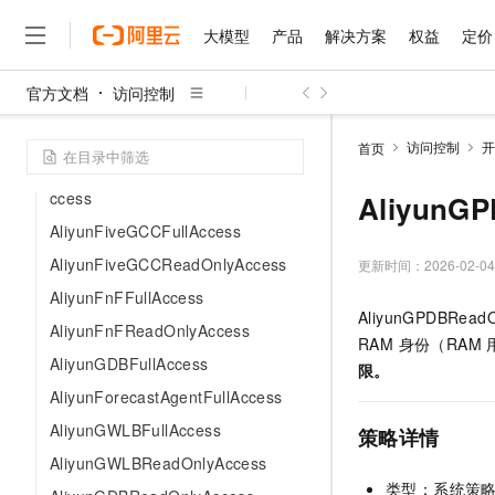
AliyunGCSFullAccess
大模型
产品
解决方案
权益
定价
AliyunFinOpsNotificationDirectory
RolePolicy
官方文档
访问控制
AliyunGCSReadOnlyAccess
大模型
产品
解决方案
权益
定价
云市场
伙伴
服务
了解阿里云
精选产品
精选解决方案
AliyunFinanceConsoleFullAccess
访问控制
开
首页
大模型服务平台百炼
睿译宝，AI翻译排版一
AliyunFinanceConsoleReadOnlyA
大
大模型服务与应用平台
上传文档即自动完成翻译和
ccess
AliyunG
AliyunFiveGCCFullAccess
千问大模型
GLM-5.2：长任务时代
大模型
精选产品
精选解决方案
AliyunFiveGCCReadOnlyAccess
多元化、高性能、安全可靠
更新时间：
2026-02-04
人工智能与机器学习
AI
AliyunFnFFullAccess
无影云电脑
Hermes Agent，打造
AliyunGPDBRe
AliyunFnFReadOnlyAccess
随时随地安全接入的云上超
自主进化，持久记忆，越用
计算
互联网应用开发
RAM 身份（RAM
AliyunGDBFullAccess
限。
云解析DNS
快速拥有专属 OpenClaw
大数据
容器
AliyunForecastAgentFullAccess
现代化应用
存储
AliyunGWLBFullAccess
策略详情
云原生大数据计算服务 Max
AliyunGWLBReadOnlyAccess
面向分析的企业级SaaS模
安全
网络与CDN
类型：系统策