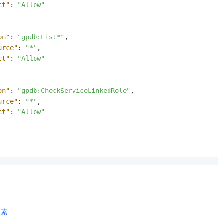
ct"
:
"Allow"
on"
:
"gpdb:List*"
,
urce"
:
"*"
,
ct"
:
"Allow"
on"
:
"gpdb:CheckServiceLinkedRole"
,
urce"
:
"*"
,
ct"
:
"Allow"
元素