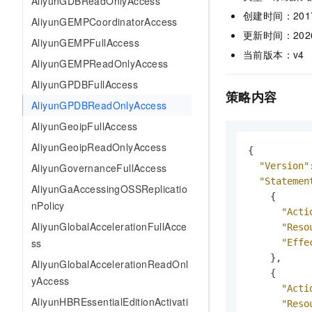
AliyunGDBReadOnlyAccess
网络
安全
创建时间：2017-0
AliyunGEMPCoordinatorAccess
更新时间：2026-0
可观测
AliyunGEMPFullAccess
中间件
当前版本：v4
AliyunGEMPReadOnlyAccess
上云与迁云
数据库
AliyunGPDBFullAccess
策略内容
企业出海
大数据计算
AliyunGPDBReadOnlyAccess
政企业务
AliyunGeoipFullAccess
媒体服务
AliyunGeoipReadOnlyAccess
{
企业服务与云通信
"Version"
AliyunGovernanceFullAccess
"Statemen
域名与网站
AliyunGaAccessingOSSReplicatio
{
nPolicy
"Acti
终端用户计算
AliyunGlobalAccelerationFullAcce
"Reso
Serverless
ss
"Effe
}
,
AliyunGlobalAccelerationReadOnl
开发工具
{
yAccess
"Acti
迁移与运维管理
AliyunHBREssentialEditionActivati
"Reso