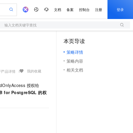
文档
备案
控制台
注册
登录
输入文档关键字查找
阿里云 OPC 创新助力计划
本页导读
（1）
S
可编辑精美 PPT 文稿
轻量应用服务器
Agency Agents：拥有专属领域专家
至高可申请百万元
策略详情
性可伸缩的云计算服务
 轻松生成专业的 PPT
快速构建应用程序和网站，即刻迈出上云第一步
多领域专家智能体,一键组建 AI 虚拟交付团队
Token 补贴，五大权
策略内容
益加速 OPC 成功
S
帕鲁游戏服务器
数字证书管理服务（原SSL证书）
HappyHorse 打造一站式影视创作平台
HOT
相关文档
联机服务器，轻松开启游戏
全托管，含MySQL、PostgreSQL、SQL Server、MariaDB多引擎
实现全站HTTPS，呈现可信的WEB访问
可视化编排打通从文字构思到成片全链路闭环
我的收藏
产品详情
 智能体与工作流应用
短信服务
漫剧工坊：一站式动画创作平台
OnlyAccess 授权给
的智能体编程平台
通过阿里云百炼高效搭建AI应用,助力高效开发
快速生产连贯的高质量长漫剧
国内短信简单易用，安全可靠，秒级触达，全球覆盖200+国家和地区。
 for PostgreSQL 的权
olarDB
建企业门户网站
大数据开发治理平台 DataWorks
10 分钟搭建微信、支付宝小程序
以可视化方式快速构建移动和 PC 门户网站
100%兼容MySQL、PostgreSQL，兼容Oracle，支持集中和分布式
高效部署网站，快速应用到小程序
Data Agent 驱动的一站式 Data+AI 开发治理平台
边界网络安全防护产品