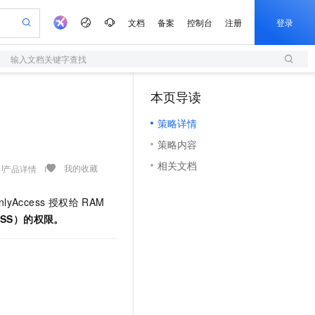
文档
备案
控制台
注册
登录
输入文档关键字查找
验
作计划
器
AI 活动
专业服务
服务伙伴合作计划
开发者社区
加入我们
服务平台百炼
阿里云 OPC 创新助力计划
本页导读
（1）
一站式生成采购清单，支持单品或批量购买
S
io：打造专属 AI 语音助手
S产品伙伴计划（繁花）
峰会
造的大模型服务与应用开发平台
轻量应用服务器
一句话生成原生可编辑精美 PPT 文稿
AI 生产力先锋
Al MaaS 服务伙伴赋能合作
域名
博文
Careers
至高可申请百万元
策略详情
性可伸缩的云计算服务
开启高性价比 AI 编程新体验
Qwen-Audio-3.0-Realtime 端到端实时语音角色扮演
输入一句话想法, 轻松生成专业的 PPT
先锋实践拓展 AI 生产力的边界
快速构建应用程序和网站，即刻迈出上云第一步
Token 补贴，五大权
计划
海大会
伙伴信用分合作计划
商标
问答
社会招聘
策略内容
益加速 OPC 成功
S
eek-V4-Pro
数字证书管理服务（原SSL证书）
一键部署幻兽帕鲁游戏服务器
飞天发布时刻
HOT
划
备案
电子书
校园招聘
相关文档
pSeek-V4-Pro
视频创作，一键激活电商全链路生产力
全托管，含MySQL、PostgreSQL、SQL Server、MariaDB多引擎
实现全站HTTPS，呈现可信的WEB访问
一键购买专属联机服务器，轻松开启游戏
所见，即是所愿
我的收藏
产品详情
更多支持
划
公司注册
镜像站
视频生成
语音识别与合成
专属 QwenPaw
短信服务
漫剧工坊：一站式动画创作平台
AI 实训营
HOT
lyAccess 授权给 RAM
合作伙伴培训与认证
划
上云迁移
的智能体编程平台
站生成，高效打造优质广告素材
从聊天伙伴进化为能主动干活的本地数字员工
快速生产连贯的高质量长漫剧
从基础到进阶，Agent 创客手把手教你
国内短信简单易用，安全可靠，秒级触达，全球覆盖200+国家和地区。
e-1.1-T2V
Qwen3-TTS-Flash
SS）的权限。
lScope
我要反馈
查询合作伙伴
畅细腻的高质量视频
离线语音合成大模型，多语言方言自适应，低延迟高稳定
n Alibaba Cloud ISV 合作
代维服务
olarDB
建企业门户网站
大数据开发治理平台 DataWorks
10 分钟搭建微信、支付宝小程序
创新加速
ope
登录合作伙伴管理后台
我要建议
站，无忧落地极速上线
以可视化方式快速构建移动和 PC 门户网站
100%兼容MySQL、PostgreSQL，兼容Oracle，支持集中和分布式
高效部署网站，快速应用到小程序
Data Agent 驱动的一站式 Data+AI 开发治理平台
e-1.1-I2V
Cosyvoice-V3-Flash
安全
畅自然，细节丰富
高表现力语音合成大模型，语音克隆听感自然
我要投诉
上云场景组合购
伴
边界网络安全防护产品
漫剧创作，剧本、分镜、视频高效生成
覆盖90%+业务场景，专享组合折扣价
2V
VPN
Fun-ASR