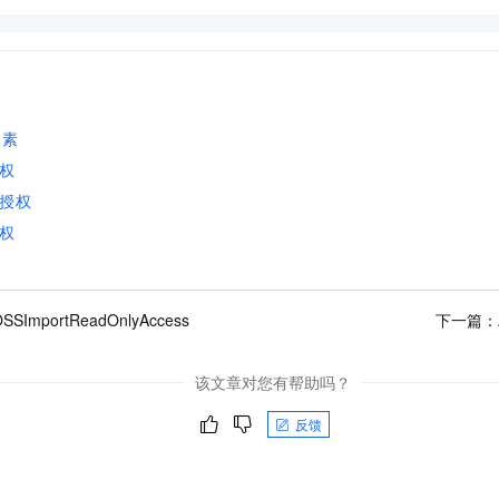
一个 AI 助手
即刻拥有 DeepSeek-R1 满血版
超强辅助，Bol
在企业官网、通讯软件中为客户提供 AI 客服
多种方案随心选，轻松解锁专属 DeepSeek
元素
权
授权
权
OSSImportReadOnlyAccess
下一篇：
该文章对您有帮助吗？
反馈