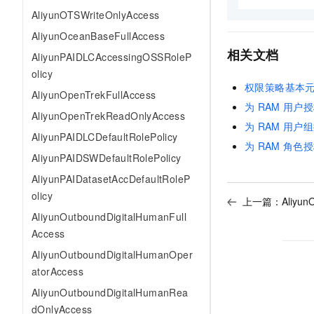
10 分钟在聊天系统中增加
AliyunOTSWriteOnlyAccess
专有云
AliyunOceanBaseFullAccess
相关文档
AliyunPAIDLCAccessingOSSRoleP
olicy
权限策略基本
AliyunOpenTrekFullAccess
为
RAM
用户授
AliyunOpenTrekReadOnlyAccess
为
RAM
用户组
AliyunPAIDLCDefaultRolePolicy
为
RAM
角色授
AliyunPAIDSWDefaultRolePolicy
AliyunPAIDatasetAccDefaultRoleP
olicy
上一篇：
Aliyun
AliyunOutboundDigitalHumanFull
Access
AliyunOutboundDigitalHumanOper
atorAccess
AliyunOutboundDigitalHumanRea
dOnlyAccess