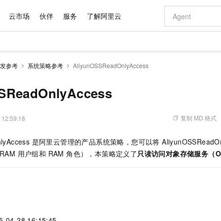
云市场
伙伴
服务
了解阿里云
AI 特惠
数据与 API
成为产品伙伴
企业增值服务
最佳实践
价格计算器
AI 场景体
基础软件
产品伙伴合
阿里云认证
市场活动
配置报价
大模型
发参考
系统策略参考
AliyunOSSReadOnlyAccess
自助选配和估算价格
新方式
域名与网站
睿译宝，AI翻译排版一步到位
智启 AI 普惠权益
产品生态集成认证中心
企业支持计划
云上春晚
千问官方 MaaS 平台，为开发者和 Agent 而生，新用户赠送 1 亿 + tokens 额度
云服务器 EC
Qwen Aud
AI Coding
阿里云Maa
2026 阿里云
为企业打
数据集
Windows
大模型认证
模型
NEW
NEW
交付可用成果
值低价云产品抢先购
提供智能易用的域名与建站服务
上传文档即自动完成翻译和格式还原
至高享 1亿+免费 tokens，加速 Al 应用落地
安全可靠、弹
智能编程，一键
SReadOnlyAccess
产品生态伙伴
专家技术服务
云上奥运之旅
弹性计算合作
阿里云中企出
手机三要素
宝塔 Linux
全部认证
价格优势
有专属领域专家
对象存储 OSS
GLM-5.2：长任务时代开源旗舰模型
阿里云 OPC 创新助力计划
云数据库 RD
即刻拥有 DeepS
AI 电商营销
产品生态伙伴工作台
企业增值服务台
云栖战略参考
云存储合作计
云栖大会
身份实名认证
CentOS
训练营
推动算力普惠，释放技术红利
的大模型服务
最高返9万
多领域专家智能体,一键组建 AI 虚拟交付团队
至高百万元 Token 补贴，加速一人公司成长
稳定、安全、高性价比、高性能的云存储服务
真正可用的 1M 上下文,一次完成代码全链路开发
轻松解锁专属 Dee
从图文生成到
复制 MD 格式
 12:59:18
云上的中国
数据库合作计
活动全景
短信
Docker
图片和
站式影视创作平台
人工智能平台 PAI
Hermes Agent，打造自进化智能体
Token Plan 模型订阅计划
Qoder
5 分钟轻松部署
AI 广告创作
企业成长
大模型
NEW
信息公告
dOnlyAccess 是阿里云管理的产品系统策略，您可以将 AliyunOSSReadOn
看见新力量
云网络合作计
OCR 文字识别
JAVA
级电脑
证享300元代金券
可视化编排打通从文字构思到成片全链路闭环
一站式AI开发、训练和推理服务
自主进化，持久记忆，越用越聪明
Qwen3.8-Max 首发尝鲜，限时加量 10 倍，夜间低至2折
面向真实软件
图文、视频一
Kimi-K3
HappyHors
RAM 用户组和 RAM 角色），本策略定义了
只读访问对象存储服务（O
NEW
魔搭 Mode
loud
服务实践
官网公告
Kimi 最新旗舰模型，长程编程与推理利器
让文字生成流
金融模力时刻
Salesforce O
版
发票查验
全能环境
Qoder CN
Claude Code + GStack 打造工程团队
千问办公，限时限量积分加倍
云原生数据库 P
低代码高效构
AI 建站
NEW
作计划
计划
创新中心
魔搭 ModelSc
健康状态
让AI从“聊天伙伴”进化为能干活的“数字员工”
覆盖公网/内网、递归/权威、移动APP等全场景解析服务
安装技能 GStack，拥有专属 AI 工程团队
你的AI工作搭子，覆盖日常办公高频场景
基于千问大模型等，支持代码智能生成、研发智能问答
0 代码专业建
客户案例
天气预报查询
操作系统
Deepseek-v4-pro
HappyHors
态合作计划
态智能体模型
旗舰 MoE 大模型，百万上下文与顶尖推理能力
图生视频，流
Compute
同享
容器服务 Kubernetes 版 ACK
万小智 AI 建站低至 15元/月
云防火墙
AI 短剧/漫剧
快递物流查询
WordPress
成为服务伙
高校合作
略
式云数据仓库
点，立即开启云上创新
提供一站式管理容器应用的 K8s 服务
送.CN域名，送备案服务码
云原生的云上
AI助力短剧
GLM-5.2
Wan2.7-T
Ubuntu
4-28 16:15:45