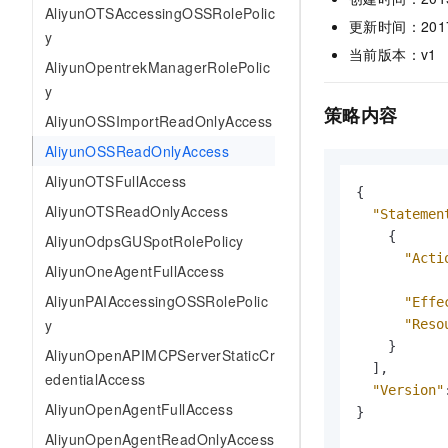
AliyunOTSAccessingOSSRolePolic
AI 产品 免费试用
网络
安全
云开发大赛
更新时间：2017-0
Tableau 订阅
y
1亿+ 大模型 tokens 和 
当前版本：v1
可观测
入门学习赛
中间件
AliyunOpentrekManagerRolePolic
AI空中课堂在线直播课
140+云产品 免费试用
大模型服务
y
上云与迁云
产品新客免费试用，最长1
数据库
策略内容
AliyunOSSImportReadOnlyAccess
生态解决方案
千问AI平台-Token Plan
企业出海
大模型ACA认证体验
大数据计算
AliyunOSSReadOnlyAccess
助力企业全员 AI 认知与能
行业生态解决方案
政企业务
AliyunOTSFullAccess
媒体服务
千问AI平台-模型体验
{
开发者生态解决方案
AliyunOTSReadOnlyAccess
在线体验全尺寸、多种模态
"Statemen
企业服务与云通信
AI 开发和 AI 应用解决
{
AliyunOdpsGUSpotRolePolicy
Happy 系列大模型
"Acti
域名与网站
AliyunOneAgentFullAccess
AliyunPAIAccessingOSSRolePolic
"Effe
终端用户计算
y
"Reso
Serverless
}
大模型解决方案
AliyunOpenAPIMCPServerStaticCr
]
,
edentialAccess
开发工具
"Version"
快速部署 Dify，高效搭建 
AliyunOpenAgentFullAccess
}
迁移与运维管理
AliyunOpenAgentReadOnlyAccess