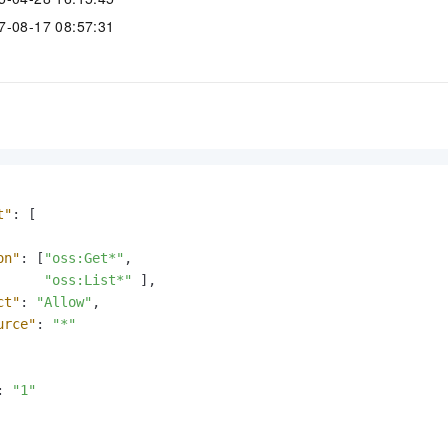
服务生态伙伴
视觉 Coding、空间感知、多模态思考等全面升级
1M上下文，专为长程任务能力而生
云工开物
企业应用
Night Plan 支持 Qwen 3.8-Max
AI 办公
NEW
8-17 08:57:31
Red Hat
30+ 款产品免费体验
夜间 5 折，Qwen/Meoo/TokenPlan 客户专享
AI智能应用
科研合作
ERP
堂（旗舰版）
SUSE
智能客服
AI 应用构建
大模型原生
CRM
2个月
自动承接线索
建站小程序
Qoder
大模型服务平台百炼-应用模版
OA 办公系统
HOT
NEW
面向真实软件
个人版上线、团队版降价；千问3.8-Max首发发尝鲜
丰富多元化的应用模版和解决方案
力提升
财税管理
模板建站
万有无界
大模型服务平台百炼-智能体
400电话
定制建站
的模型效果
灵活可视化地构建企业级 Agent
t"
:
[
方案
广告营销
模板小程序
秒悟
人工智能平台 PAI
on"
:
[
"oss:Get*"
,
定制小程序
云端极速 AI 
新一代 AI 视频生成模型，深度适配广告营销等场景
AI Native 的算法工程平台，一站式完成建模、训练、推理服务部署
"oss:List*"
]
,
ct"
:
"Allow"
,
APP 开发
urce"
:
"*"
建站系统
:
"1"
AI 应用
10分钟微调：让0.6B模型媲美235B模型
多模态数据信
依托云原生高可用架构,实现Dify私有化部署
用1%尺寸在特定领域达到大模型90%以上效果