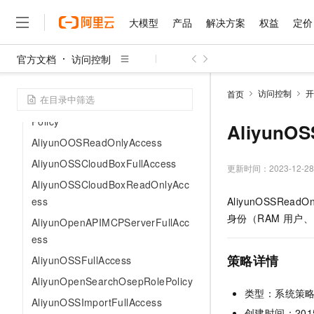
AliyunOSSLoggingDefaultRolePoli
cy
大模型
产品
解决方案
权益
定价
AliyunOCRFullAccess
官方文档
访问控制
AliyunOCRReadOnlyAccess
大模型
产品
解决方案
权益
定价
云市场
伙伴
服务
了解阿里云
精选产品
精选解决方案
普惠上云
产品定价
精选商城
成为销售伙伴
售前咨询
为什么选择阿里云
AliyunOOSFullAccess
千问AI平台
访问控制
开
首页
了解云产品的定价详情
AliyunOSSBatchOperationJobRole
大模型服务平台百炼
千问办公，解锁你的工作
普惠上云 官方力荐
分销伙伴
在线服务
网站建设
什么是云计算
大
Policy
大模型服务与应用平台
企业级Agent产品，直接
云服务器38元/年起，超
AliyunOS
咨询伙伴
多端小程序
技术领先
AliyunOOSReadOnlyAccess
云上成本管理
售后服务
千问大模型
Agency Agents：拥
官方推荐返现计划
大模型
大模型
精选产品
精选解决方案
Salesforce 国际版订阅
稳定可靠
AliyunOSSCloudBoxFullAccess
管理和优化成本
多元化、高性能、安全可靠
推荐新用户得奖励，单订单
更新时间：
2023-12-28
销售伙伴合作计划
自助服务
AliyunOSSCloudBoxReadOnlyAcc
友盟天域
安全合规
人工智能与机器学习
AI
文本生成
无影云电脑
HappyHorse 打造一
云工开物
ess
AliyunOSSRea
无影生态合作计划
在线服务
观测云
分析师报告
随时随地安全接入的云上超
高校专属算力普惠，学生认
计算
互联网应用开发
Qwen3.8-Max
身份（RAM 用户、
HOT
AliyunOpenAPIMCPServerFullAcc
Salesforce On Alibaba C
工单服务
智能体时代全能旗舰模型
Tuya 物联网平台阿里云
研究报告与白皮书
云解析DNS
快速拥有专属 OpenClaw
ess
Consulting Partner 合
大数据
容器
免费试用
短信专区
策略详情
AliyunOSSFullAccess
蓝凌 OA
Qwen3.7-Plus
AI 大模型销售与服务生
现代化应用
存储
天池大赛
能看、能想、能动手的多模
AliyunOpenSearchOsepRolePolicy
云原生大数据计算服务 Max
解决方案免费试用 新老
电子合同
类型：系统策
面向分析的企业级SaaS模
最高领取价值200元试用
安全
网络与CDN
AliyunOSSImportFullAccess
AI 算法大赛
Qwen3-VL-Plus
畅捷通
创建时间：2015-0