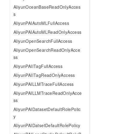
AliyunOceanBaseReadOnlyAcces
s
AliyunPAIAutoMLFullAccess
AliyunPAIAutoMLReadOnlyAccess
AliyunOpenSearchFullAccess
AliyunOpenSearchReadOnlyAcce
ss
AliyunPAIITagFullAccess
AliyunPAIITagReadOnlyAccess
AliyunPAILLMTraceFullAccess
AliyunPAILLMTraceReadOnlyAcce
ss
AliyunPAIDatasetDefaultRolePolic
y
AliyunPAIDatsetDefaultRolePolicy