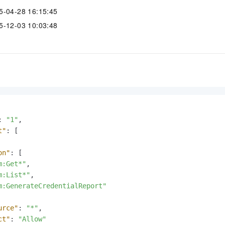
服务生态伙伴
视觉 Coding、空间感知、多模态思考等全面升级
1M上下文，专为长程任务能力而生
云工开物
企业应用
Night Plan 支持 Qwen 3.8-Max
AI 办公
NEW
4-28 16:15:45
Red Hat
30+ 款产品免费体验
夜间 5 折，Qwen/Meoo/TokenPlan 客户专享
AI智能应用
科研合作
2-03 10:03:48
ERP
堂（旗舰版）
SUSE
智能客服
AI 应用构建
大模型原生
CRM
2个月
自动承接线索
建站小程序
Qoder
大模型服务平台百炼-应用模版
OA 办公系统
HOT
NEW
面向真实软件
个人版上线、团队版降价；千问3.8-Max首发发尝鲜
丰富多元化的应用模版和解决方案
力提升
财税管理
模板建站
万有无界
大模型服务平台百炼-智能体
400电话
定制建站
的模型效果
灵活可视化地构建企业级 Agent
方案
广告营销
模板小程序
:
"1"
,
秒悟
人工智能平台 PAI
t"
:
[
定制小程序
云端极速 AI 
新一代 AI 视频生成模型，深度适配广告营销等场景
AI Native 的算法工程平台，一站式完成建模、训练、推理服务部署
on"
:
[
APP 开发
m:Get*"
,
建站系统
m:List*"
,
m:GenerateCredentialReport"
AI 应用
10分钟微调：让0.6B模型媲美235B模型
多模态数据信
urce"
:
"*"
,
依托云原生高可用架构,实现Dify私有化部署
用1%尺寸在特定领域达到大模型90%以上效果
ct"
:
"Allow"