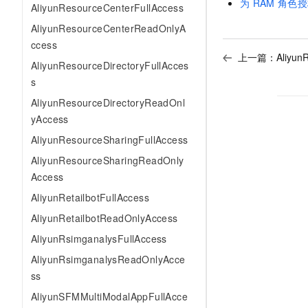
为
RAM
角色授
AliyunResourceCenterFullAccess
AliyunResourceCenterReadOnlyA
ccess
上一篇：
Aliyun
AliyunResourceDirectoryFullAcces
s
AliyunResourceDirectoryReadOnl
yAccess
AliyunResourceSharingFullAccess
AliyunResourceSharingReadOnly
Access
AliyunRetailbotFullAccess
AliyunRetailbotReadOnlyAccess
AliyunRsimganalysFullAccess
AliyunRsimganalysReadOnlyAcce
ss
AliyunSFMMultiModalAppFullAcce