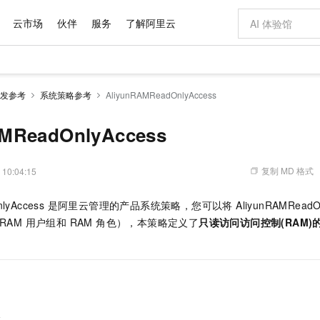
云市场
伙伴
服务
了解阿里云
AI 特惠
数据与 API
成为产品伙伴
企业增值服务
最佳实践
价格计算器
AI 场景体
基础软件
产品伙伴合
阿里云认证
市场活动
配置报价
大模型
发参考
系统策略参考
AliyunRAMReadOnlyAccess
自助选配和估算价格
步到位
域名与网站
智启 AI 普惠权益
产品生态集成认证中心
企业支持计划
云上春晚
Qwen Audio：打造专属 AI 语音助手
千问官方 MaaS 平台，为开发者和 Agent 而生，新用户赠送 1 亿 + tokens 额度
云服务器 EC
一句话生成原生
AI Coding
阿里云Maa
2026 阿里云
为企业打
数据集
Windows
大模型认证
模型
NEW
NEW
格式还原
值低价云产品抢先购
提供智能易用的域名与建站服务
至高享 1亿+免费 tokens，加速 Al 应用落地
Qwen-Audio-3.0-Realtime 端到端实时语音角色扮演
安全可靠、弹
输入一句话想法,
智能编程，一键
AMReadOnlyAccess
产品生态伙伴
专家技术服务
云上奥运之旅
弹性计算合作
阿里云中企出
手机三要素
宝塔 Linux
全部认证
价格优势
开源旗舰模型
对象存储 OSS
即刻拥有 DeepSeek-V4-Pro
阿里云 OPC 创新助力计划
云数据库 RD
一键部署幻兽
AI 电商营销
产品生态伙伴工作台
企业增值服务台
云栖战略参考
云存储合作计
云栖大会
身份实名认证
CentOS
训练营
推动算力普惠，释放技术红利
的大模型服务
最高返9万
真正可用的 1M 上下文,一次完成代码全链路开发
轻松解锁专属 DeepSeek-V4-Pro
至高百万元 Token 补贴，加速一人公司成长
稳定、安全、高性价比、高性能的云存储服务
一键购买专属
从图文生成到
复制 MD 格式
 10:04:15
云上的中国
数据库合作计
活动全景
短信
Docker
图片和
自进化智能体
人工智能平台 PAI
5 分钟轻松部署专属 QwenPaw
Token Plan 模型订阅计划
Qoder
高效搭建 AI
AI 广告创作
企业成长
大模型
NEW
HOT
信息公告
dOnlyAccess 是阿里云管理的产品系统策略，您可以将 AliyunRAMReadOn
看见新力量
云网络合作计
OCR 文字识别
JAVA
级电脑
越聪明
证享300元代金券
一站式AI开发、训练和推理服务
Qwen3.8-Max 首发尝鲜，限时加量 10 倍，夜间低至2折
从聊天伙伴进化为能主动干活的本地数字员工
面向真实软件
图文、视频一
Kimi-K3
HappyHors
RAM 用户组和 RAM 角色），本策略定义了
只读访问访问控制(RAM
NEW
魔搭 Mode
loud
服务实践
官网公告
Kimi 最新旗舰模型，长程编程与推理利器
让文字生成流
金融模力时刻
Salesforce O
版
。
发票查验
全能环境
Qoder CN
Claude Code + GStack 打造工程团队
千问办公，限时限量积分加倍
云原生数据库 P
低代码高效构
AI 建站
NEW
作计划
计划
创新中心
魔搭 ModelSc
健康状态
让AI从“聊天伙伴”进化为能干活的“数字员工”
覆盖公网/内网、递归/权威、移动APP等全场景解析服务
安装技能 GStack，拥有专属 AI 工程团队
你的AI工作搭子，覆盖日常办公高频场景
基于千问大模型等，支持代码智能生成、研发智能问答
0 代码专业建
客户案例
天气预报查询
操作系统
Deepseek-v4-pro
HappyHors
态合作计划
态智能体模型
旗舰 MoE 大模型，百万上下文与顶尖推理能力
图生视频，流
Compute
同享
容器服务 Kubernetes 版 ACK
万小智 AI 建站低至 15元/月
云防火墙
AI 短剧/漫剧
快递物流查询
WordPress
成为服务伙
高校合作
式云数据仓库
点，立即开启云上创新
提供一站式管理容器应用的 K8s 服务
送.CN域名，送备案服务码
云原生的云上
AI助力短剧
GLM-5.2
Wan2.7-T
略
Ubuntu