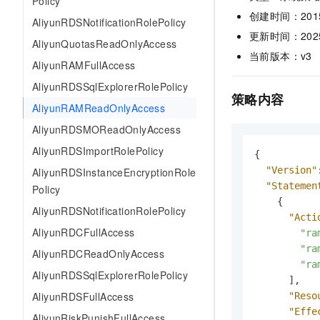
Policy
AI 产品 免费试用
网络
安全
云开发大赛
创建时间：2015-0
AliyunRDSNotificationRolePolicy
Tableau 订阅
1亿+ 大模型 tokens 和 
更新时间：2025-1
可观测
入门学习赛
AliyunQuotasReadOnlyAccess
中间件
AI空中课堂在线直播课
140+云产品 免费试用
当前版本：v3
大模型服务
AliyunRAMFullAccess
上云与迁云
产品新客免费试用，最长1
数据库
AliyunRDSSqlExplorerRolePolicy
生态解决方案
千问AI平台-Token Plan
策略内容
企业出海
大模型ACA认证体验
大数据计算
AliyunRAMReadOnlyAccess
助力企业全员 AI 认知与能
行业生态解决方案
政企业务
AliyunRDSMOReadOnlyAccess
媒体服务
千问AI平台-模型体验
开发者生态解决方案
AliyunRDSImportRolePolicy
在线体验全尺寸、多种模态
{
企业服务与云通信
AI 开发和 AI 应用解决
"Version"
AliyunRDSInstanceEncryptionRole
Happy 系列大模型
"Statemen
Policy
域名与网站
{
AliyunRDSNotificationRolePolicy
"Acti
终端用户计算
AliyunRDCFullAccess
"ra
Serverless
"ra
大模型解决方案
AliyunRDCReadOnlyAccess
"ra
AliyunRDSSqlExplorerRolePolicy
开发工具
]
,
快速部署 Dify，高效搭建 
AliyunRDSFullAccess
"Reso
迁移与运维管理
"Effe
AliyunRiskPunishFullAccess