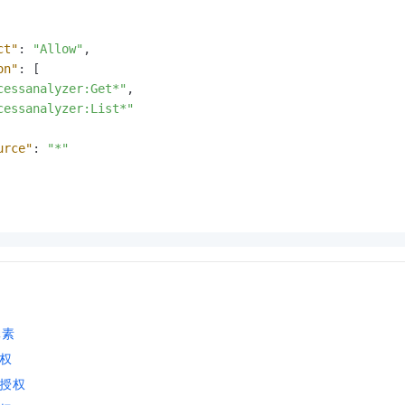
一个 AI 助手
即刻拥有 DeepSeek-R1 满血版
超强辅助，Bol
在企业官网、通讯软件中为客户提供 AI 客服
多种方案随心选，轻松解锁专属 DeepSeek
ct"
:
"Allow"
,
on"
:
[
cessanalyzer:Get*"
,
cessanalyzer:List*"
urce"
:
"*"
元素
权
授权