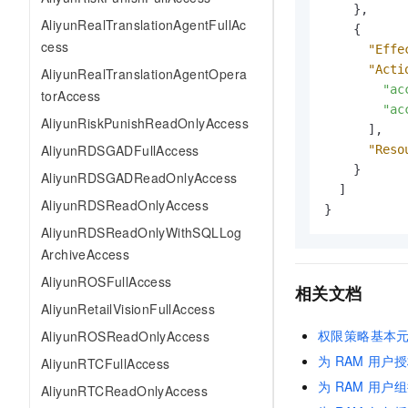
10 分钟在聊天系统中增加
}
,
专有云
AliyunRealTranslationAgentFullAc
{
cess
"Effe
"Acti
AliyunRealTranslationAgentOpera
"ac
torAccess
"ac
AliyunRiskPunishReadOnlyAccess
]
,
AliyunRDSGADFullAccess
"Reso
}
AliyunRDSGADReadOnlyAccess
]
AliyunRDSReadOnlyAccess
}
AliyunRDSReadOnlyWithSQLLog
ArchiveAccess
AliyunROSFullAccess
相关文档
AliyunRetailVisionFullAccess
权限策略基本
AliyunROSReadOnlyAccess
为
RAM
用户授
AliyunRTCFullAccess
为
RAM
用户组
AliyunRTCReadOnlyAccess