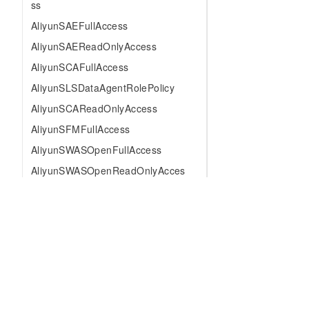
ss
AliyunSAEFullAccess
AliyunSAEReadOnlyAccess
AliyunSCAFullAccess
AliyunSLSDataAgentRolePolicy
AliyunSCAReadOnlyAccess
AliyunSFMFullAccess
AliyunSWASOpenFullAccess
AliyunSWASOpenReadOnlyAcces
s
AliyunSastiFullAccess
AliyunSastiReadOnlyAccess
AliyunSchedulerxAccessingECIRol
ePolicy
AliyunSTAROpsFullAccess
为什么选择阿里云
大模型
产品和定
AliyunSTAROpsReadOnlyAccess