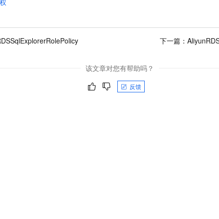
权
RDSSqlExplorerRolePolicy
下一篇：
AliyunRD
该文章对您有帮助吗？
反馈