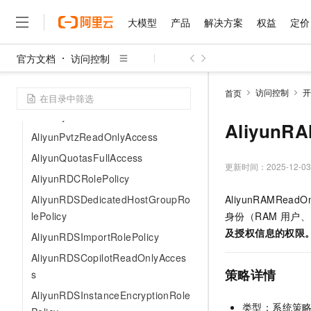
AliyunPubDNSReadOnlyAccess
大模型
产品
解决方案
权益
定价
AliyunRAMAccessAnalyzerReadO
nlyAccess
官方文档
访问控制
大模型
产品
解决方案
权益
定价
云市场
伙伴
服务
了解阿里云
精选产品
精选解决方案
普惠上云
产品定价
精选商城
成为销售伙伴
售前咨询
为什么选择阿里云
AliyunPvtzFullAccess
千问AI平台
访问控制
开
首页
AliyunRDSDedicatedHostGroupRo
了解云产品的定价详情
大模型服务平台百炼
睿译宝，AI翻译排版一
普惠上云 官方力荐
分销伙伴
在线服务
网站建设
什么是云计算
大
lePolicy
大模型服务与应用平台
上传文档即自动完成翻译和
云服务器38元/年起，超
AliyunR
咨询伙伴
多端小程序
技术领先
AliyunPvtzReadOnlyAccess
云上成本管理
售后服务
千问大模型
GLM-5.2：长任务时代
官方推荐返现计划
大模型
大模型
精选产品
精选解决方案
AliyunQuotasFullAccess
Salesforce 国际版订阅
稳定可靠
管理和优化成本
多元化、高性能、安全可靠
推荐新用户得奖励，单订单
更新时间：
2025-12-03
销售伙伴合作计划
自助服务
AliyunRDCRolePolicy
友盟天域
安全合规
人工智能与机器学习
AI
文本生成
无影云电脑
Hermes Agent，打造
云工开物
AliyunRDSDedicatedHostGroupRo
AliyunRAMRea
无影生态合作计划
在线服务
观测云
分析师报告
随时随地安全接入的云上超
自主进化，持久记忆，越用
高校专属算力普惠，学生认
计算
互联网应用开发
Qwen3.8-Max
lePolicy
身份（RAM 用户、
HOT
Salesforce On Alibaba C
工单服务
智能体时代全能旗舰模型
Tuya 物联网平台阿里云
研究报告与白皮书
及授权信息的权限
云解析DNS
快速拥有专属 OpenClaw
AliyunRDSImportRolePolicy
Consulting Partner 合
大数据
容器
免费试用
短信专区
AliyunRDSCopilotReadOnlyAcces
蓝凌 OA
Qwen3.7-Plus
AI 大模型销售与服务生
现代化应用
存储
天池大赛
策略详情
s
能看、能想、能动手的多模
云原生大数据计算服务 Max
解决方案免费试用 新老
电子合同
AliyunRDSInstanceEncryptionRole
面向分析的企业级SaaS模
最高领取价值200元试用
安全
网络与CDN
AI 算法大赛
Qwen3-VL-Plus
类型：系统策
畅捷通