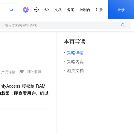
文档
备案
控制台
注册
登录
输入文档关键字查找
验
作计划
器
AI 活动
专业服务
服务伙伴合作计划
开发者社区
加入我们
服务平台百炼
阿里云 OPC 创新助力计划
本页导读
（1）
一站式生成采购清单，支持单品或批量购买
S
可编辑精美 PPT 文稿
S产品伙伴计划（繁花）
峰会
造的大模型服务与应用开发平台
轻量应用服务器
Agency Agents：拥有专属领域专家
AI 生产力先锋
Al MaaS 服务伙伴赋能合作
域名
博文
Careers
至高可申请百万元
策略详情
性可伸缩的云计算服务
 轻松生成专业的 PPT
开启高性价比 AI 编程新体验
先锋实践拓展 AI 生产力的边界
快速构建应用程序和网站，即刻迈出上云第一步
多领域专家智能体,一键组建 AI 虚拟交付团队
Token 补贴，五大权
计划
海大会
伙伴信用分合作计划
商标
问答
社会招聘
策略内容
益加速 OPC 成功
S
帕鲁游戏服务器
数字证书管理服务（原SSL证书）
HappyHorse 打造一站式影视创作平台
飞天发布时刻
HOT
划
备案
电子书
校园招聘
相关文档
联机服务器，轻松开启游戏
视频创作，一键激活电商全链路生产力
全托管，含MySQL、PostgreSQL、SQL Server、MariaDB多引擎
实现全站HTTPS，呈现可信的WEB访问
所见，即是所愿
可视化编排打通从文字构思到成片全链路闭环
我的收藏
产品详情
更多支持
划
公司注册
镜像站
视频生成
语音识别与合成
 智能体与工作流应用
短信服务
漫剧工坊：一站式动画创作平台
AI 实训营
lyAccess 授权给 RAM
合作伙伴培训与认证
划
上云迁移
的智能体编程平台
站生成，高效打造优质广告素材
通过阿里云百炼高效搭建AI应用,助力高效开发
快速生产连贯的高质量长漫剧
从基础到进阶，Agent 创客手把手教你
国内短信简单易用，安全可靠，秒级触达，全球覆盖200+国家和地区。
e-1.1-T2V
Qwen3-TTS-Flash
)的权限，即查看用户、组以
lScope
我要反馈
查询合作伙伴
畅细腻的高质量视频
离线语音合成大模型，多语言方言自适应，低延迟高稳定
n Alibaba Cloud ISV 合作
代维服务
olarDB
建企业门户网站
大数据开发治理平台 DataWorks
10 分钟搭建微信、支付宝小程序
创新加速
ope
登录合作伙伴管理后台
我要建议
站，无忧落地极速上线
以可视化方式快速构建移动和 PC 门户网站
100%兼容MySQL、PostgreSQL，兼容Oracle，支持集中和分布式
高效部署网站，快速应用到小程序
Data Agent 驱动的一站式 Data+AI 开发治理平台
e-1.1-I2V
Cosyvoice-V3-Flash
安全
畅自然，细节丰富
高表现力语音合成大模型，语音克隆听感自然
我要投诉
上云场景组合购
伴
边界网络安全防护产品
漫剧创作，剧本、分镜、视频高效生成
覆盖90%+业务场景，专享组合折扣价
2V
VPN
Fun-ASR