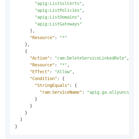
"apig:ListSslCerts"
,
"apig:ListPolicies"
,
"apig:ListDomains"
,
"apig:ListGateways"
]
,
"Resource"
:
"*"
}
,
{
"Action"
:
"ram:DeleteServiceLinkedRole"
,
"Resource"
:
"*"
,
"Effect"
:
"Allow"
,
"Condition"
:
{
"StringEquals"
:
{
"ram:ServiceName"
:
"apig.ga.aliyuncs.com
}
}
}
]
}