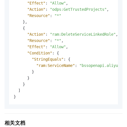
"Effect"
:
"Allow"
,
"Action"
:
"odps:GetTrustedProjects"
,
"Resource"
:
"*"
}
,
{
"Action"
:
"ram:DeleteServiceLinkedRole"
,
"Resource"
:
"*"
,
"Effect"
:
"Allow"
,
"Condition"
:
{
"StringEquals"
:
{
"ram:ServiceName"
:
"bssopenapi.aliyuncs.
}
}
}
]
}
相关文档