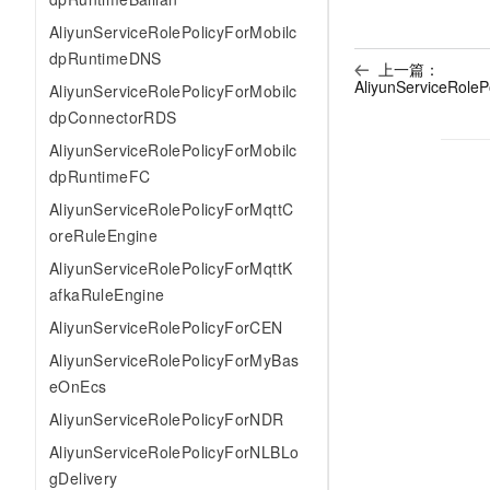
AliyunServiceRolePolicyForMobilc
dpRuntimeDNS
上一篇：
AliyunServiceRol
AliyunServiceRolePolicyForMobilc
dpConnectorRDS
AliyunServiceRolePolicyForMobilc
dpRuntimeFC
AliyunServiceRolePolicyForMqttC
oreRuleEngine
AliyunServiceRolePolicyForMqttK
afkaRuleEngine
AliyunServiceRolePolicyForCEN
AliyunServiceRolePolicyForMyBas
eOnEcs
AliyunServiceRolePolicyForNDR
AliyunServiceRolePolicyForNLBLo
gDelivery