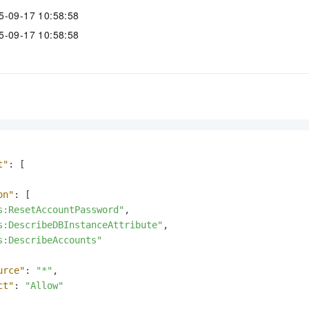
服务生态伙伴
视觉 Coding、空间感知、多模态思考等全面升级
1M上下文，专为长程任务能力而生
云工开物
企业应用
Night Plan 支持 Qwen 3.8-Max
AI 办公
NEW
9-17 10:58:58
Red Hat
30+ 款产品免费体验
夜间 5 折，Qwen/Meoo/TokenPlan 客户专享
AI智能应用
科研合作
9-17 10:58:58
ERP
堂（旗舰版）
SUSE
智能客服
AI 应用构建
大模型原生
CRM
2个月
自动承接线索
建站小程序
Qoder
大模型服务平台百炼-应用模版
OA 办公系统
HOT
NEW
面向真实软件
个人版上线、团队版降价；千问3.8-Max首发发尝鲜
丰富多元化的应用模版和解决方案
力提升
财税管理
模板建站
万有无界
大模型服务平台百炼-智能体
400电话
定制建站
的模型效果
灵活可视化地构建企业级 Agent
方案
广告营销
模板小程序
t"
:
[
秒悟
人工智能平台 PAI
定制小程序
云端极速 AI 
新一代 AI 视频生成模型，深度适配广告营销等场景
AI Native 的算法工程平台，一站式完成建模、训练、推理服务部署
on"
:
[
s:ResetAccountPassword"
,
APP 开发
s:DescribeDBInstanceAttribute"
,
建站系统
s:DescribeAccounts"
urce"
:
"*"
,
AI 应用
10分钟微调：让0.6B模型媲美235B模型
多模态数据信
ct"
:
"Allow"
依托云原生高可用架构,实现Dify私有化部署
用1%尺寸在特定领域达到大模型90%以上效果