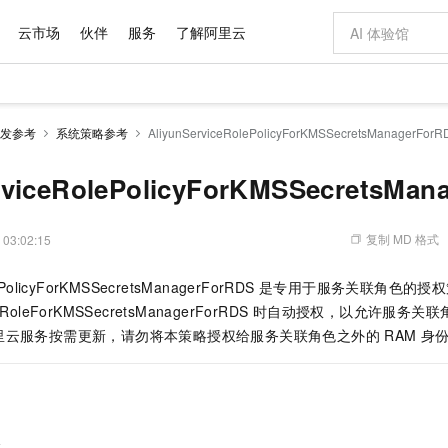
云市场
伙伴
服务
了解阿里云
AI 特惠
数据与 API
成为产品伙伴
企业增值服务
最佳实践
价格计算器
AI 场景体
基础软件
产品伙伴合
阿里云认证
市场活动
配置报价
大模型
发参考
系统策略参考
AliyunServiceRolePolicyForKMSSecretsManagerForR
自助选配和估算价格
步到位
域名与网站
智启 AI 普惠权益
产品生态集成认证中心
企业支持计划
云上春晚
Qwen Audio：打造专属 AI 语音助手
千问官方 MaaS 平台，为开发者和 Agent 而生，新用户赠送 1 亿 + tokens 额度
云服务器 EC
一句话生成原生
AI Coding
阿里云Maa
2026 阿里云
为企业打
数据集
Windows
大模型认证
模型
NEW
NEW
格式还原
值低价云产品抢先购
提供智能易用的域名与建站服务
至高享 1亿+免费 tokens，加速 Al 应用落地
Qwen-Audio-3.0-Realtime 端到端实时语音角色扮演
安全可靠、弹
输入一句话想法,
智能编程，一键
rviceRolePolicyForKMSSecretsMan
产品生态伙伴
专家技术服务
云上奥运之旅
弹性计算合作
阿里云中企出
手机三要素
宝塔 Linux
全部认证
价格优势
开源旗舰模型
对象存储 OSS
即刻拥有 DeepSeek-V4-Pro
阿里云 OPC 创新助力计划
云数据库 RD
一键部署幻兽
AI 电商营销
产品生态伙伴工作台
企业增值服务台
云栖战略参考
云存储合作计
云栖大会
身份实名认证
CentOS
训练营
推动算力普惠，释放技术红利
的大模型服务
最高返9万
真正可用的 1M 上下文,一次完成代码全链路开发
轻松解锁专属 DeepSeek-V4-Pro
至高百万元 Token 补贴，加速一人公司成长
稳定、安全、高性价比、高性能的云存储服务
一键购买专属
从图文生成到
复制 MD 格式
 03:02:15
云上的中国
数据库合作计
活动全景
短信
Docker
图片和
自进化智能体
人工智能平台 PAI
5 分钟轻松部署专属 QwenPaw
Token Plan 模型订阅计划
Qoder
高效搭建 AI
AI 广告创作
企业成长
大模型
NEW
HOT
信息公告
eRolePolicyForKMSSecretsManagerForRDS 是专用于服务关联
看见新力量
云网络合作计
OCR 文字识别
JAVA
级电脑
越聪明
证享300元代金券
一站式AI开发、训练和推理服务
Qwen3.8-Max 首发尝鲜，限时加量 10 倍，夜间低至2折
从聊天伙伴进化为能主动干活的本地数字员工
面向真实软件
图文、视频一
Kimi-K3
HappyHors
viceRoleForKMSSecretsManagerForRDS 时自动授权，以允
NEW
魔搭 Mode
loud
服务实践
官网公告
Kimi 最新旗舰模型，长程编程与推理利器
让文字生成流
金融模力时刻
Salesforce O
版
云服务按需更新，请勿将本策略授权给服务关联角色之外的 RAM 身
发票查验
全能环境
Qoder CN
Claude Code + GStack 打造工程团队
千问办公，限时限量积分加倍
云原生数据库 P
低代码高效构
AI 建站
NEW
作计划
计划
创新中心
魔搭 ModelSc
健康状态
让AI从“聊天伙伴”进化为能干活的“数字员工”
覆盖公网/内网、递归/权威、移动APP等全场景解析服务
安装技能 GStack，拥有专属 AI 工程团队
你的AI工作搭子，覆盖日常办公高频场景
基于千问大模型等，支持代码智能生成、研发智能问答
0 代码专业建
客户案例
天气预报查询
操作系统
Deepseek-v4-pro
HappyHors
态合作计划
态智能体模型
旗舰 MoE 大模型，百万上下文与顶尖推理能力
图生视频，流
Compute
同享
容器服务 Kubernetes 版 ACK
万小智 AI 建站低至 15元/月
云防火墙
AI 短剧/漫剧
快递物流查询
WordPress
成为服务伙
高校合作
式云数据仓库
点，立即开启云上创新
提供一站式管理容器应用的 K8s 服务
送.CN域名，送备案服务码
云原生的云上
AI助力短剧
GLM-5.2
Wan2.7-T
略
Ubuntu