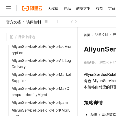
og
大模型
产品
解决方案
权益
定价
AliyunServiceRolePolicyForLHM
AliyunServiceRolePolicyForLicens
官方文档
访问控制
eManagerConversion
大模型
产品
解决方案
权益
定价
云市场
伙伴
服务
了解阿里云
精选产品
精选解决方案
普惠上云
产品定价
精选商城
成为销售伙伴
售前咨询
为什么选择阿里云
AliyunServiceRolePolicyForIaCSer
千问AI平台
访问控制
开
首页
了解云产品的定价详情
viceConfig
大模型服务平台百炼
睿译宝，AI翻译排版一
普惠上云 官方力荐
分销伙伴
在线服务
网站建设
什么是云计算
大
大模型服务与应用平台
上传文档即自动完成翻译和
云服务器38元/年起，超
AliyunServiceRolePolicyForIacEnc
AliyunSe
咨询伙伴
多端小程序
技术领先
ryption
云上成本管理
售后服务
千问大模型
GLM-5.2：长任务时代
官方推荐返现计划
大模型
大模型
精选产品
精选解决方案
Salesforce 国际版订阅
稳定可靠
AliyunServiceRolePolicyForAlbLog
管理和优化成本
多元化、高性能、安全可靠
推荐新用户得奖励，单订单
更新时间：
2025-09-17
销售伙伴合作计划
自助服务
Delivery
友盟天域
安全合规
人工智能与机器学习
AI
文本生成
无影云电脑
Hermes Agent，打造
云工开物
AliyunServiceRolePolicyForMarket
AliyunServic
无影生态合作计划
在线服务
观测云
分析师报告
随时随地安全接入的云上超
自主进化，持久记忆，越用
高校专属算力普惠，学生认
计算
互联网应用开发
Qwen3.8-Max
Supplier
角色 AliyunSer
HOT
Salesforce On Alibaba C
工单服务
智能体时代全能旗舰模型
Tuya 物联网平台阿里云
研究报告与白皮书
本策略由对应的阿里
云解析DNS
快速拥有专属 OpenClaw
AliyunServiceRolePolicyForMaxC
Consulting Partner 合
大数据
容器
免费试用
短信专区
omputeIdentityMgmt
蓝凌 OA
Qwen3.7-Plus
AI 大模型销售与服务生
现代化应用
存储
天池大赛
策略详情
AliyunServiceRolePolicyForIpam
能看、能想、能动手的多模
云原生大数据计算服务 Max
解决方案免费试用 新老
电子合同
AliyunServiceRolePolicyForKMSK
面向分析的企业级SaaS模
最高领取价值200元试用
安全
网络与CDN
AI 算法大赛
Qwen3-VL-Plus
类型：系统策
畅捷通