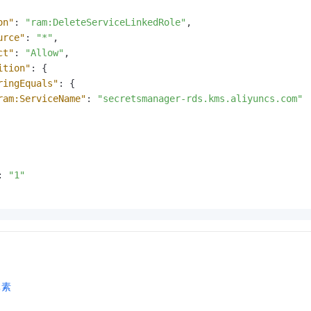
一个 AI 助手
即刻拥有 DeepSeek-R1 满血版
超强辅助，Bol
在企业官网、通讯软件中为客户提供 AI 客服
多种方案随心选，轻松解锁专属 DeepSeek
on"
:
"ram:DeleteServiceLinkedRole"
,
urce"
:
"*"
,
ct"
:
"Allow"
,
ition"
:
{
ringEquals"
:
{
ram:ServiceName"
:
"secretsmanager-rds.kms.aliyuncs.com"
:
"1"
元素