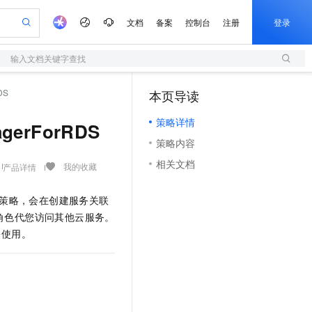
文档
备案
控制台
注册
登录
输入文档关键字查找
验
作计划
器
AI 活动
专业服务
服务伙伴合作计划
开发者社区
加入我们
服务平台百炼
阿里云 OPC 创新助力计划
DS
本页导读
（1）
一站式生成采购清单，支持单品或批量购买
S
可编辑精美 PPT 文稿
S产品伙伴计划（繁花）
峰会
造的大模型服务与应用开发平台
轻量应用服务器
Agency Agents：拥有专属领域专家
AI 生产力先锋
Al MaaS 服务伙伴赋能合作
域名
博文
Careers
至高可申请百万元
策略详情
性可伸缩的云计算服务
 轻松生成专业的 PPT
开启高性价比 AI 编程新体验
先锋实践拓展 AI 生产力的边界
快速构建应用程序和网站，即刻迈出上云第一步
多领域专家智能体,一键组建 AI 虚拟交付团队
agerForRDS
Token 补贴，五大权
计划
海大会
伙伴信用分合作计划
商标
问答
社会招聘
策略内容
益加速 OPC 成功
S
帕鲁游戏服务器
数字证书管理服务（原SSL证书）
HappyHorse 打造一站式影视创作平台
飞天发布时刻
HOT
划
备案
电子书
校园招聘
相关文档
联机服务器，轻松开启游戏
视频创作，一键激活电商全链路生产力
全托管，含MySQL、PostgreSQL、SQL Server、MariaDB多引擎
实现全站HTTPS，呈现可信的WEB访问
所见，即是所愿
可视化编排打通从文字构思到成片全链路闭环
我的收藏
产品详情
更多支持
划
公司注册
镜像站
视频生成
语音识别与合成
 智能体与工作流应用
短信服务
漫剧工坊：一站式动画创作平台
AI 实训营
角色的授权策略，会在创建服务关联
合作伙伴培训与认证
划
上云迁移
的智能体编程平台
站生成，高效打造优质广告素材
通过阿里云百炼高效搭建AI应用,助力高效开发
快速生产连贯的高质量长漫剧
从基础到进阶，Agent 创客手把手教你
国内短信简单易用，安全可靠，秒级触达，全球覆盖200+国家和地区。
e-1.1-T2V
Qwen3-TTS-Flash
许服务关联角色代您访问其他云服务。
lScope
我要反馈
查询合作伙伴
畅细腻的高质量视频
离线语音合成大模型，多语言方言自适应，低延迟高稳定
n Alibaba Cloud ISV 合作
份使用。
代维服务
olarDB
建企业门户网站
大数据开发治理平台 DataWorks
10 分钟搭建微信、支付宝小程序
创新加速
ope
登录合作伙伴管理后台
我要建议
站，无忧落地极速上线
以可视化方式快速构建移动和 PC 门户网站
100%兼容MySQL、PostgreSQL，兼容Oracle，支持集中和分布式
高效部署网站，快速应用到小程序
Data Agent 驱动的一站式 Data+AI 开发治理平台
e-1.1-I2V
Cosyvoice-V3-Flash
安全
畅自然，细节丰富
高表现力语音合成大模型，语音克隆听感自然
我要投诉
上云场景组合购
伴
边界网络安全防护产品
漫剧创作，剧本、分镜、视频高效生成
覆盖90%+业务场景，专享组合折扣价
2V
VPN
Fun-ASR