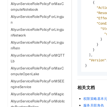
10 分钟在聊天系统中增加
{
AliyunServiceRolePolicyForMaxC
专有云
"Acti
omputeNotebook
"Reso
AliyunServiceRolePolicyForLingju
"Effe
n
"Cond
"St
AliyunServiceRolePolicyForLingju
"
nNetwork
}
AliyunServiceRolePolicyForLingju
}
nRein
}
AliyunServiceRolePolicyForMQTT
]
,
"Version"
Lb
}
AliyunServiceRolePolicyForMaxC
omputeOpenLake
AliyunServiceRolePolicyForMSEE
ngineService
相关文档
AliyunServiceRolePolicyForMagic
权限策略基本
AliyunServiceRolePolicyForMobilc
服务关联角色
dpRuntimeBailian