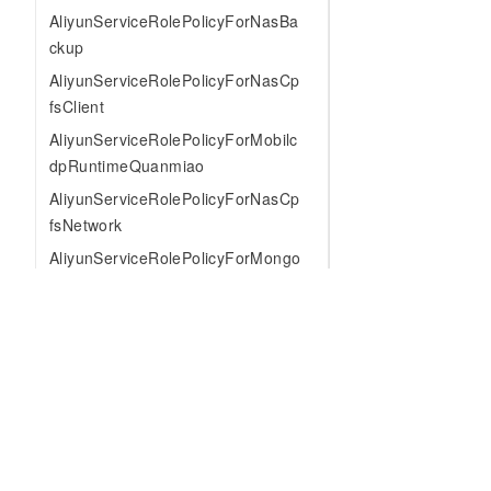
AliyunServiceRolePolicyForNasBa
ckup
AliyunServiceRolePolicyForNasCp
fsClient
AliyunServiceRolePolicyForMobilc
dpRuntimeQuanmiao
AliyunServiceRolePolicyForNasCp
fsNetwork
AliyunServiceRolePolicyForMongo
DBEncryption
AliyunServiceRolePolicyForNasEc
sHandler
AliyunServiceRolePolicyForNasEn
cryption
AliyunServiceRolePolicyForMqttTu
为什么选择阿里云
大模型
产品和定
nnel
什么是云计算
千问大模型
全部产品