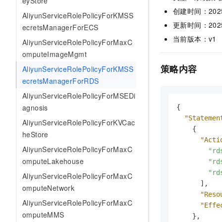
eyStore
AI 产品 免费试用
网络
安全
云开发大赛
创建时间：2025-0
AliyunServiceRolePolicyForKMSS
Tableau 订阅
1亿+ 大模型 tokens 和 
更新时间：2025-0
ecretsManagerForECS
可观测
入门学习赛
中间件
AI空中课堂在线直播课
140+云产品 免费试用
当前版本：v1
AliyunServiceRolePolicyForMaxC
大模型服务
上云与迁云
产品新客免费试用，最长1
数据库
omputeImageMgmt
生态解决方案
千问AI平台-Token Plan
策略内容
企业出海
AliyunServiceRolePolicyForKMSS
大模型ACA认证体验
大数据计算
ecretsManagerForRDS
助力企业全员 AI 认知与能
行业生态解决方案
政企业务
媒体服务
千问AI平台-模型体验
AliyunServiceRolePolicyForMSEDi
开发者生态解决方案
在线体验全尺寸、多种模态
agnosis
{
企业服务与云通信
AI 开发和 AI 应用解决
"Statemen
AliyunServiceRolePolicyForKVCac
Happy 系列大模型
{
域名与网站
heStore
"Acti
AliyunServiceRolePolicyForMaxC
"rd
终端用户计算
omputeLakehouse
"rd
Serverless
"rd
大模型解决方案
AliyunServiceRolePolicyForMaxC
]
,
omputeNetwork
开发工具
"Reso
快速部署 Dify，高效搭建 
AliyunServiceRolePolicyForMaxC
"Effe
迁移与运维管理
omputeMMS
}
,