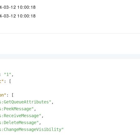
服务生态伙伴
视觉 Coding、空间感知、多模态思考等全面升级
1M上下文，专为长程任务能力而生
云工开物
企业应用
Night Plan 支持 Qwen 3.8-Max
AI 办公
NEW
3-12 10:00:18
Red Hat
30+ 款产品免费体验
夜间 5 折，Qwen/Meoo/TokenPlan 客户专享
AI智能应用
科研合作
3-12 10:00:18
ERP
堂（旗舰版）
SUSE
智能客服
AI 应用构建
大模型原生
CRM
2个月
自动承接线索
建站小程序
Qoder
大模型服务平台百炼-应用模版
OA 办公系统
HOT
NEW
面向真实软件
个人版上线、团队版降价；千问3.8-Max首发发尝鲜
丰富多元化的应用模版和解决方案
力提升
财税管理
模板建站
万有无界
大模型服务平台百炼-智能体
400电话
定制建站
的模型效果
灵活可视化地构建企业级 Agent
方案
广告营销
模板小程序
:
"1"
,
秒悟
人工智能平台 PAI
t"
:
[
定制小程序
云端极速 AI 
新一代 AI 视频生成模型，深度适配广告营销等场景
AI Native 的算法工程平台，一站式完成建模、训练、推理服务部署
on"
:
[
APP 开发
s:GetQueueAttributes"
,
建站系统
s:PeekMessage"
,
s:ReceiveMessage"
,
s:DeleteMessage"
,
AI 应用
10分钟微调：让0.6B模型媲美235B模型
多模态数据信
s:ChangeMessageVisibility"
依托云原生高可用架构,实现Dify私有化部署
用1%尺寸在特定领域达到大模型90%以上效果