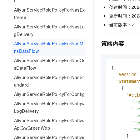
L
AI 产品 免费试用
网络
安全
云开发大赛
创建时间：2024-0
AliyunServiceRolePolicyForNasEx
Tableau 订阅
1亿+ 大模型 tokens 和 
更新时间：2024-0
treme
可观测
入门学习赛
中间件
AI空中课堂在线直播课
140+云产品 免费试用
当前版本：v1
AliyunServiceRolePolicyForNasLo
大模型服务
上云与迁云
产品新客免费试用，最长1
数据库
gDelivery
生态解决方案
千问AI平台-Token Plan
策略内容
企业出海
AliyunServiceRolePolicyForNasM
大模型ACA认证体验
大数据计算
nsDataFlow
助力企业全员 AI 认知与能
行业生态解决方案
政企业务
媒体服务
千问AI平台-模型体验
AliyunServiceRolePolicyForNasOs
开发者生态解决方案
在线体验全尺寸、多种模态
sDataFlow
{
企业服务与云通信
AI 开发和 AI 应用解决
"Version"
AliyunServiceRolePolicyForNasSt
Happy 系列大模型
"Statemen
域名与网站
andard
{
AliyunServiceRolePolicyForConfig
"Acti
终端用户计算
"mn
AliyunServiceRolePolicyForNatgw
Serverless
"mn
大模型解决方案
LogDelivery
"mn
AliyunServiceRolePolicyForNative
开发工具
"mn
快速部署 Dify，高效搭建 
ApiGwGreenWeb
"mn
迁移与运维管理
]
,
AliyunServiceRolePolicyForNative