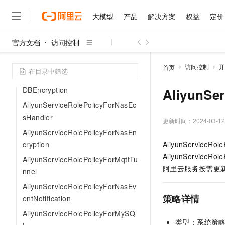
fsClient
大模型
产品
解决方案
权益
定价
AliyunServiceRolePolicyForMobilc
dpRuntimeQuanmiao
官方文档
访问控制
AliyunServiceRolePolicyForNasCp
大模型
产品
解决方案
权益
定价
云市场
伙伴
服务
了解阿里云
精选产品
精选解决方案
普惠上云
产品定价
精选商城
成为销售伙伴
为什么选择阿里云
fsNetwork
千问AI平台
访问控制
开
首页
了解云产品的定价详情
大模型服务平台百炼
千问办公，解锁你的工作
普惠上云 官方力荐
分销伙伴
AliyunServiceRolePolicyForMongo
网站建设
什么是云计算
大
大模型服务与应用平台
企业级Agent产品，直接
云服务器38元/年起，超
DBEncryption
AliyunSe
咨询伙伴
多端小程序
技术领先
云上成本管理
AliyunServiceRolePolicyForNasEc
千问大模型
Agency Agents：拥
官方推荐返现计划
大模型
大模型
精选产品
精选解决方案
Salesforce 国际版订阅
稳定可靠
sHandler
管理和优化成本
多元化、高性能、安全可靠
推荐新用户得奖励，单订单
更新时间：
2024-03-12
销售伙伴合作计划
AliyunServiceRolePolicyForNasEn
友盟天域
安全合规
人工智能与机器学习
AI
文本生成
无影云电脑
HappyHorse 打造一
云工开物
cryption
AliyunServic
无影生态合作计划
观测云
分析师报告
随时随地安全接入的云上超
高校专属算力普惠，学生认
计算
互联网应用开发
Qwen3.8-Max
AliyunServi
HOT
AliyunServiceRolePolicyForMqttTu
Salesforce On Alibaba C
智能体时代全能旗舰模型
Tuya 物联网平台阿里云
研究报告与白皮书
阿里云服务按需更新
云解析DNS
快速拥有专属 OpenClaw
nnel
Consulting Partner 合
大数据
容器
免费试用
AliyunServiceRolePolicyForNasEv
蓝凌 OA
Qwen3.7-Plus
AI 大模型销售与服务生
现代化应用
存储
天池大赛
策略详情
entNotification
能看、能想、能动手的多模
云原生大数据计算服务 Max
解决方案免费试用 新老
电子合同
AliyunServiceRolePolicyForMySQ
面向分析的企业级SaaS模
最高领取价值200元试用
安全
网络与CDN
AI 算法大赛
Qwen3-VL-Plus
类型：系统策
畅捷通