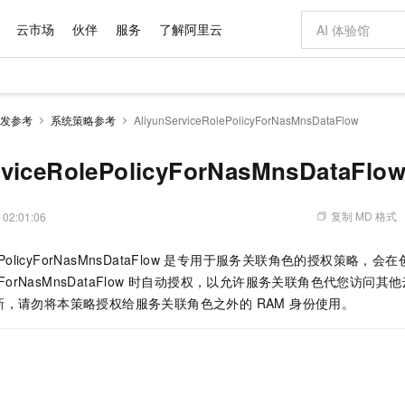
云市场
伙伴
服务
了解阿里云
AI 特惠
数据与 API
成为产品伙伴
最佳实践
价格计算器
AI 场景体
基础软件
产品伙伴合
市场活动
配置报价
大模型
发参考
系统策略参考
AliyunServiceRolePolicyForNasMnsDataFlow
自助选配和估算价格
新方式
域名与网站
睿译宝，AI翻译排版一步到位
智启 AI 普惠权益
产品生态集成认证中心
云上春晚
千问官方 MaaS 平台，为开发者和 Agent 而生，新用户赠送 1 亿 + tokens 额度
云服务器 EC
Qwen Aud
AI Coding
阿里云Maa
2026 阿里云
为企业打
数据集
Windows
模型
NEW
NEW
交付可用成果
值低价云产品抢先购
提供智能易用的域名与建站服务
上传文档即自动完成翻译和格式还原
至高享 1亿+免费 tokens，加速 Al 应用落地
安全可靠、弹
智能编程，一键
rviceRolePolicyForNasMnsDataFlo
产品生态伙伴
云上奥运之旅
弹性计算合作
阿里云中企出
手机三要素
宝塔 Linux
价格优势
有专属领域专家
对象存储 OSS
GLM-5.2：长任务时代开源旗舰模型
阿里云 OPC 创新助力计划
云数据库 RD
即刻拥有 DeepS
AI 电商营销
产品生态伙伴工作台
云栖战略参考
云存储合作计
云栖大会
身份实名认证
CentOS
推动算力普惠，释放技术红利
的大模型服务
最高返9万
多领域专家智能体,一键组建 AI 虚拟交付团队
至高百万元 Token 补贴，加速一人公司成长
稳定、安全、高性价比、高性能的云存储服务
真正可用的 1M 上下文,一次完成代码全链路开发
轻松解锁专属 Dee
从图文生成到
复制 MD 格式
 02:01:06
云上的中国
数据库合作计
活动全景
短信
Docker
图片和
站式影视创作平台
人工智能平台 PAI
Hermes Agent，打造自进化智能体
Token Plan 模型订阅计划
Qoder
5 分钟轻松部署
AI 广告创作
大模型
NEW
eRolePolicyForNasMnsDataFlow 是专用于服务关联角色的授权策略
看见新力量
云网络合作计
OCR 文字识别
JAVA
级电脑
证享300元代金券
可视化编排打通从文字构思到成片全链路闭环
一站式AI开发、训练和推理服务
自主进化，持久记忆，越用越聪明
Qwen3.8-Max 首发尝鲜，限时加量 10 倍，夜间低至2折
面向真实软件
图文、视频一
Kimi-K3
HappyHors
ceRoleForNasMnsDataFlow 时自动授权，以允许服务关联角色代您
NEW
魔搭 Mode
loud
Kimi 最新旗舰模型，长程编程与推理利器
让文字生成流
金融模力时刻
Salesforce O
版
，请勿将本策略授权给服务关联角色之外的 RAM 身份使用。
发票查验
全能环境
Qoder CN
Claude Code + GStack 打造工程团队
千问办公，限时限量积分加倍
云原生数据库 P
低代码高效构
AI 建站
NEW
作计划
计划
魔搭 ModelSc
让AI从“聊天伙伴”进化为能干活的“数字员工”
覆盖公网/内网、递归/权威、移动APP等全场景解析服务
安装技能 GStack，拥有专属 AI 工程团队
你的AI工作搭子，覆盖日常办公高频场景
基于千问大模型等，支持代码智能生成、研发智能问答
0 代码专业建
客户案例
天气预报查询
操作系统
Deepseek-v4-pro
HappyHors
态合作计划
态智能体模型
旗舰 MoE 大模型，百万上下文与顶尖推理能力
图生视频，流
Compute
同享
容器服务 Kubernetes 版 ACK
万小智 AI 建站低至 15元/月
云防火墙
AI 短剧/漫剧
快递物流查询
WordPress
成为服务伙
高校合作
式云数据仓库
点，立即开启云上创新
提供一站式管理容器应用的 K8s 服务
送.CN域名，送备案服务码
云原生的云上
AI助力短剧
GLM-5.2
Wan2.7-T
略
Ubuntu