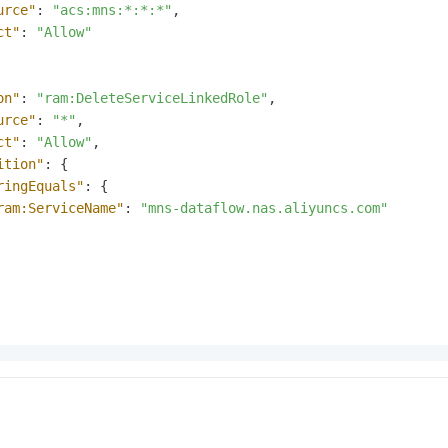
一个 AI 助手
即刻拥有 DeepSeek-R1 满血版
超强辅助，Bol
urce"
:
"acs:mns:*:*:*"
,
在企业官网、通讯软件中为客户提供 AI 客服
多种方案随心选，轻松解锁专属 DeepSeek
ct"
:
"Allow"
on"
:
"ram:DeleteServiceLinkedRole"
,
urce"
:
"*"
,
ct"
:
"Allow"
,
ition"
:
{
ringEquals"
:
{
ram:ServiceName"
:
"mns-dataflow.nas.aliyuncs.com"