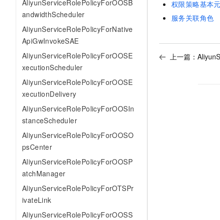
AliyunServiceRolePolicyForOOSB
权限策略基本
andwidthScheduler
服务关联角色
AliyunServiceRolePolicyForNative
ApiGwInvokeSAE
AliyunServiceRolePolicyForOOSE
上一篇：
Aliyun
xecutionScheduler
AliyunServiceRolePolicyForOOSE
xecutionDelivery
AliyunServiceRolePolicyForOOSIn
stanceScheduler
AliyunServiceRolePolicyForOOSO
psCenter
AliyunServiceRolePolicyForOOSP
atchManager
AliyunServiceRolePolicyForOTSPr
ivateLink
AliyunServiceRolePolicyForOOSS