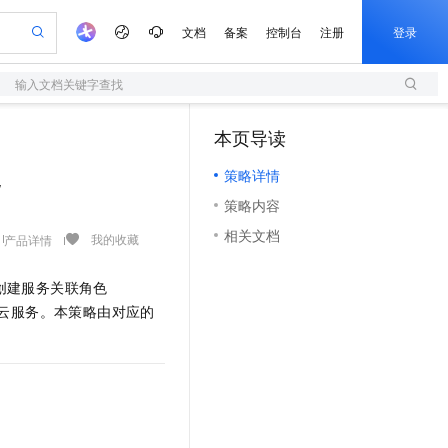
文档
备案
控制台
注册
登录
输入文档关键字查找
验
作计划
器
AI 活动
专业服务
服务伙伴合作计划
加入我们
服务平台百炼
阿里云 OPC 创新助力计划
本页导读
（1）
一站式生成采购清单，支持单品或批量购买
S
io：打造专属 AI 语音助手
S产品伙伴计划（繁花）
峰会
造的大模型服务与应用开发平台
轻量应用服务器
一句话生成原生可编辑精美 PPT 文稿
AI 生产力先锋
Al MaaS 服务伙伴赋能合作
域名
Careers
至高可申请百万元
策略详情
性可伸缩的云计算服务
开启高性价比 AI 编程新体验
Qwen-Audio-3.0-Realtime 端到端实时语音角色扮演
输入一句话想法, 轻松生成专业的 PPT
先锋实践拓展 AI 生产力的边界
快速构建应用程序和网站，即刻迈出上云第一步
w
Token 补贴，五大权
计划
海大会
伙伴信用分合作计划
商标
社会招聘
策略内容
益加速 OPC 成功
S
eek-V4-Pro
数字证书管理服务（原SSL证书）
一键部署幻兽帕鲁游戏服务器
飞天发布时刻
HOT
划
备案
校园招聘
相关文档
pSeek-V4-Pro
视频创作，一键激活电商全链路生产力
全托管，含MySQL、PostgreSQL、SQL Server、MariaDB多引擎
实现全站HTTPS，呈现可信的WEB访问
一键购买专属联机服务器，轻松开启游戏
所见，即是所愿
我的收藏
产品详情
更多支持
划
公司注册
视频生成
语音识别与合成
专属 QwenPaw
短信服务
漫剧工坊：一站式动画创作平台
AI 实训营
HOT
，会在创建服务关联角色
合作伙伴培训与认证
划
上云迁移
的智能体编程平台
站生成，高效打造优质广告素材
从聊天伙伴进化为能主动干活的本地数字员工
快速生产连贯的高质量长漫剧
从基础到进阶，Agent 创客手把手教你
国内短信简单易用，安全可靠，秒级触达，全球覆盖200+国家和地区。
e-1.1-T2V
Qwen3-TTS-Flash
访问其他云服务。本策略由对应的
lScope
查询合作伙伴
畅细腻的高质量视频
离线语音合成大模型，多语言方言自适应，低延迟高稳定
n Alibaba Cloud ISV 合作
代维服务
olarDB
建企业门户网站
大数据开发治理平台 DataWorks
10 分钟搭建微信、支付宝小程序
创新加速
ope
登录合作伙伴管理后台
站，无忧落地极速上线
以可视化方式快速构建移动和 PC 门户网站
100%兼容MySQL、PostgreSQL，兼容Oracle，支持集中和分布式
高效部署网站，快速应用到小程序
Data Agent 驱动的一站式 Data+AI 开发治理平台
e-1.1-I2V
Cosyvoice-V3-Flash
安全
畅自然，细节丰富
高表现力语音合成大模型，语音克隆听感自然
上云场景组合购
伴
边界网络安全防护产品
漫剧创作，剧本、分镜、视频高效生成
覆盖90%+业务场景，专享组合折扣价
2V
VPN
Fun-ASR