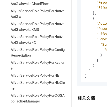
10 分钟在聊天系统中增加
"Reso
ApiGwInvokeCloudFlow
专有云
"Effe
AliyunServiceRolePolicyForNative
}
,
ApiGw
{
AliyunServiceRolePolicyForNative
"Acti
"Reso
ApiGwInvokeKMS
"Effe
AliyunServiceRolePolicyForNative
"Cond
ApiGwInvokeFC
"St
AliyunServiceRolePolicyForConfig
"
Remediation
}
}
AliyunServiceRolePolicyForKvstor
}
e
]
AliyunServiceRolePolicyForNls
}
AliyunServiceRolePolicyForNlbClo
ne
AliyunServiceRolePolicyForOOSA
相关文档
ppliactionManager