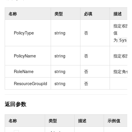
名称
类型
必填
描述
指定权限
PolicyType
string
否
值
为
Syste
PolicyName
string
否
指定权限
RoleName
string
否
指定角色
ResourceGroupId
string
否
返回参数
名称
类型
描述
示例值