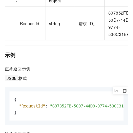
object
697852FB-
50D7-44D9-
RequestId
string
请求 ID。
9774-
530C31EAC
示例
正常返回示例
格式
JSON
{
"RequestId"
:
"697852FB-50D7-44D9-9774-530C31EAC5
}