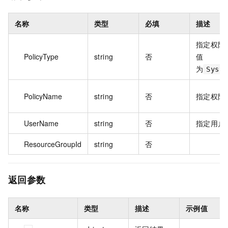
名称
类型
必填
描述
指定权限
PolicyType
string
否
值
为
Syste
PolicyName
string
否
指定权限
UserName
string
否
指定用户
ResourceGroupId
string
否
返回参数
名称
类型
描述
示例值