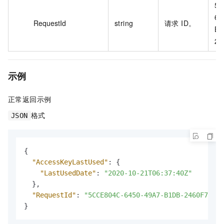
5C
64
RequestId
string
请求 ID。
B1
24
示例
正常返回示例
格式
JSON
{
"AccessKeyLastUsed"
:
{
"LastUsedDate"
:
"2020-10-21T06:37:40Z"
}
,
"RequestId"
:
"5CCE804C-6450-49A7-B1DB-2460F7A974
}