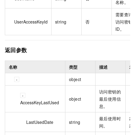
名称。
需要查询
UserAccessKeyId
string
否
访问密钥
ID。
返回参数
名称
类型
描述
示
object
访问密钥的
object
最后使用信
AccessKeyLastUsed
息。
最后使用时
20
LastUsedDate
string
间。
21