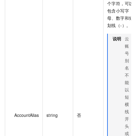
个字符，可以
包含小写字
母、数字和短
划线（-）。
说明
云
账
号
别
名
不
能
以
短
横
线
AccountAlias
string
否
开
头
或