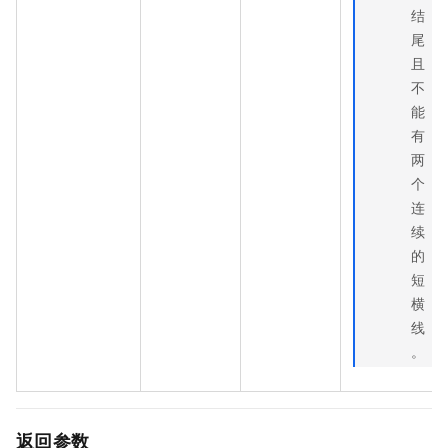
结
尾
且
不
能
有
两
个
连
续
的
短
横
线
。
返回参数