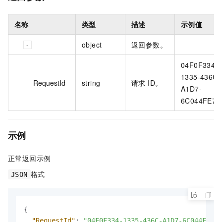
名称
类型
描述
示例值
object
返回参数。
04F0F334-
1335-436C-
RequestId
string
请求 ID。
A1D7-
6C044FE73
示例
正常返回示例
格式
JSON
{
"RequestId"
:
"04F0F334-1335-436C-A1D7-6C044FE733