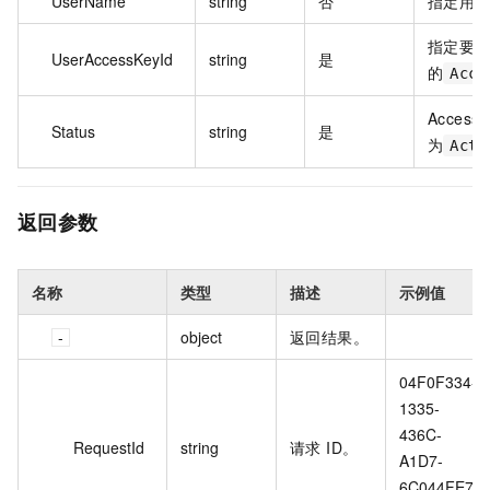
UserName
string
否
指定用
指定要
UserAccessKeyId
string
是
的
Acce
Acces
Status
string
是
为
Acti
返回参数
名称
类型
描述
示例值
object
返回结果。
04F0F334-
1335-
436C-
RequestId
string
请求 ID。
A1D7-
6C044FE7