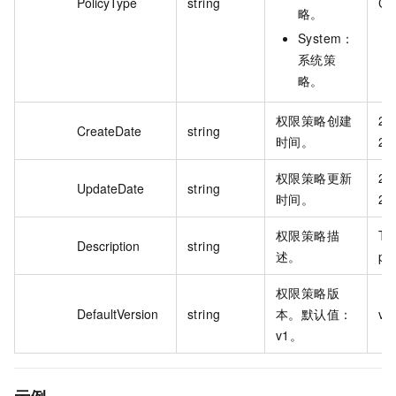
PolicyType
string
Cu
略。
System：
系统策
略。
权限策略创建
20
CreateDate
string
时间。
28
权限策略更新
20
UpdateDate
string
时间。
28
权限策略描
Thi
Description
string
述。
pol
权限策略版
DefaultVersion
string
本。默认值：
v1
v1。