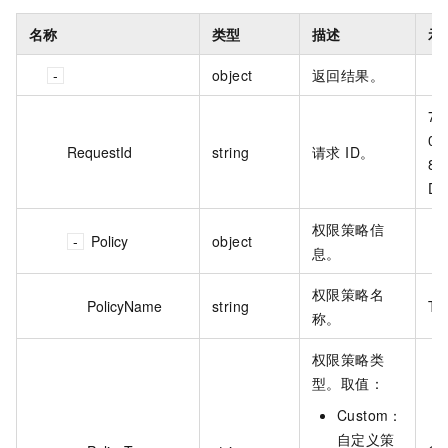
名称
类型
描述
示
object
返回结果。
75
0E
RequestId
string
请求 ID。
86
D8
权限策略信
Policy
object
息。
权限策略名
PolicyName
string
Te
称。
权限策略类
型。取值：
Custom：
自定义策