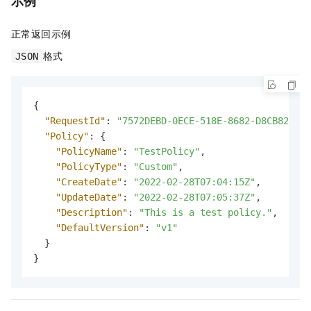
示例
正常返回示例
格式
JSON
{
"RequestId"
:
"7572DEBD-0ECE-518E-8682-D8CB82F8FE
"Policy"
:
{
"PolicyName"
:
"TestPolicy"
,
"PolicyType"
:
"Custom"
,
"CreateDate"
:
"2022-02-28T07:04:15Z"
,
"UpdateDate"
:
"2022-02-28T07:05:37Z"
,
"Description"
:
"This is a test policy."
,
"DefaultVersion"
:
"v1"
}
}