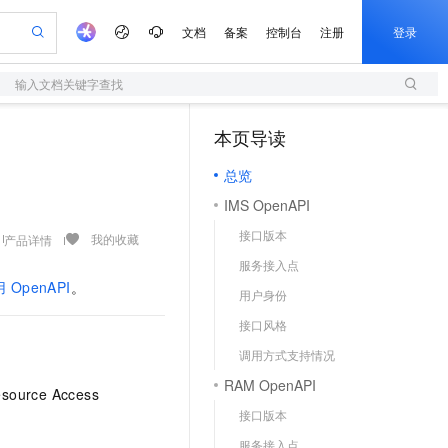
文档
备案
控制台
注册
登录
输入文档关键字查找
验
作计划
器
AI 活动
专业服务
服务伙伴合作计划
开发者社区
加入我们
服务平台百炼
阿里云 OPC 创新助力计划
本页导读
（1）
一站式生成采购清单，支持单品或批量购买
S
可编辑精美 PPT 文稿
S产品伙伴计划（繁花）
峰会
造的大模型服务与应用开发平台
轻量应用服务器
Agency Agents：拥有专属领域专家
AI 生产力先锋
Al MaaS 服务伙伴赋能合作
域名
博文
Careers
至高可申请百万元
总览
性可伸缩的云计算服务
 轻松生成专业的 PPT
开启高性价比 AI 编程新体验
先锋实践拓展 AI 生产力的边界
快速构建应用程序和网站，即刻迈出上云第一步
多领域专家智能体,一键组建 AI 虚拟交付团队
Token 补贴，五大权
计划
海大会
伙伴信用分合作计划
商标
问答
社会招聘
IMS OpenAPI
益加速 OPC 成功
S
帕鲁游戏服务器
数字证书管理服务（原SSL证书）
HappyHorse 打造一站式影视创作平台
飞天发布时刻
HOT
划
备案
电子书
校园招聘
接口版本
联机服务器，轻松开启游戏
视频创作，一键激活电商全链路生产力
全托管，含MySQL、PostgreSQL、SQL Server、MariaDB多引擎
实现全站 HTTPS，呈现可信的 Web 访问
所见，即是所愿
可视化编排打通从文字构思到成片全链路闭环
我的收藏
产品详情
更多支持
划
公司注册
镜像站
服务接入点
视频生成
语音识别与合成
 智能体与工作流应用
短信服务
漫剧工坊：一站式动画创作平台
AI 实训营
用
OpenAPI
。
合作伙伴培训与认证
用户身份
划
上云迁移
的智能体编程平台
站生成，高效打造优质广告素材
通过阿里云百炼高效搭建AI应用,助力高效开发
快速生产连贯的高质量长漫剧
从基础到进阶，Agent 创客手把手教你
国内短信简单易用，安全可靠，秒级触达，全球覆盖200+国家和地区。
e-1.1-T2V
Qwen3-TTS-Flash
lScope
我要反馈
查询合作伙伴
接口风格
畅细腻的高质量视频
离线语音合成大模型，多语言方言自适应，低延迟高稳定
n Alibaba Cloud ISV 合作
代维服务
olarDB
建企业门户网站
大数据开发治理平台 DataWorks
10 分钟搭建微信、支付宝小程序
调用方式支持情况
创新加速
ope
登录合作伙伴管理后台
我要建议
站，无忧落地极速上线
以可视化方式快速构建移动和 PC 门户网站
100%兼容MySQL、PostgreSQL，兼容Oracle，支持集中和分布式
高效部署网站，快速应用到小程序
Data Agent 驱动的一站式 Data+AI 开发治理平台
e-1.1-I2V
Cosyvoice-V3-Flash
RAM OpenAPI
安全
ource Access
畅自然，细节丰富
高表现力语音合成大模型，语音克隆听感自然
我要投诉
上云场景组合购
伴
接口版本
边界网络安全防护产品
漫剧创作，剧本、分镜、视频高效生成
覆盖90%+业务场景，专享组合折扣价
2V
VPN
Fun-ASR
服务接入点