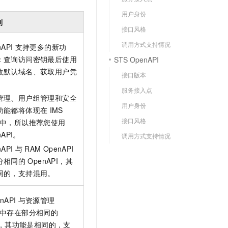
文戏情感细腻自然，动作戏激烈拳拳到肉，实现更强表演能力
支持中英文自由切换，具备更强的噪声鲁棒性
云聚AI 严选权益
SSL 证书
用户身份
，一键激活高效办公新体验
精选AI产品，从模型到应用全链提效
别
堡垒机
接口风格
AI 用量加速计划
应用
调用方式支持情况
nAPI
支持更多的新功
防火墙
、识别商机，让客服更高效、服务更出色。
新老同享，达量后返
：查询访问密钥最后使用
STS OpenAPI
千问办公
主机安全
NEW
改默认域名、获取用户凭
接口版本
的智能体编程平台
一站式AI生产力平台
。
服务接入点
AI 应用及服务市场
伶鹊
管理、用户组管理和安全
用户身份
企业级人与Agent协作平台，接入和调度多个数字员工
智能客服平台，对话机器人、对话分析、智能外呼
功能都将体现在
IMS
AI 应用
接口风格
中，所以推荐您使用
大模型服务平台百炼 - 全妙
nAPI。
大模型
调用方式支持情况
应用创作平台
多模态内容创作工具，已接入 DeepSeek
nAPI
与
RAM OpenAPI
自然语言处理
分相同的
OpenAPI，其
数据标注
同的，支持混用。
机器学习
nAPI
与资源管理
息提取
与 AI 智能体进行实时音视频通话
中存在部分相同的
从文本、图片、视频中提取结构化的属性信息
构建支持视频理解的 AI 音视频实时通话应用
PI，其功能是相同的，支