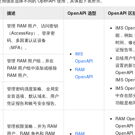
使用场景选择不同的
OpenAPI
使用，具体如下表所示。
服务生态伙伴
视觉 Coding、空间感知、多模态思考等全面升级
1M上下文，专为长程任务能力而生
云工开物
企业应用
Night Plan 支持 Qwen 3.8-Max
AI 办公
NEW
Red Hat
30+ 款产品免费体验
夜间 5 折，Qwen/Meoo/TokenPlan 客户专享
AI智能应用
描述
OpenAPI
选型
OpenAPI
区
科研合作
ERP
堂（旗舰版）
SUSE
智能客服
AI 应用构建
大模型原生
管理
RAM
用户、访问密钥
IMS Ope
CRM
2个月
自动承接线索
（AccessKey）、登录密
能，例如
建站小程序
Qoder
大模型服务平台百炼-应用模版
OA 办公系统
HOT
NEW
码、多因素认证设备
时间、修
面向真实软件
个人版上线、团队版降价；千问3.8-Max首发发尝鲜
丰富多元化的应用模版和解决方案
（MFA）。
力提升
证报告等
财税管理
模板建站
IMS
万有无界
大模型服务平台百炼-智能体
后续用户
管理
RAM
用户组，并在
400电话
定制建站
OpenAPI
的模型效果
灵活可视化地构建企业级 Agent
设置的新
RAM
用户组中添加或移除
RAM
方案
广告营销
模板小程序
OpenAPI
RAM
用户。
秒悟
人工智能平台 PAI
OpenAPI
IMS Ope
定制小程序
云端极速 AI 
新一代 AI 视频生成模型，深度适配广告营销等场景
AI Native 的算法工程平台，一站式完成建模、训练、推理服务部署
IMS Ope
管理密码强度策略、全局安
APP 开发
中存在部
全首选项、默认域名、用户
功能是相
凭证报告和账号安全报告。
建站系统
RAM Ope
AI 应用
10分钟微调：让0.6B模型媲美235B模型
多模态数据信
OpenAPI
管理权限策略，并为
RAM
依托云原生高可用架构,实现Dify私有化部署
用1%尺寸在特定领域达到大模型90%以上效果
OpenA
用户、RAM
角色和
RAM
RAM