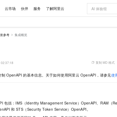
云市场
伙伴
服务
了解阿里云
AI 特惠
数据与 API
成为产品伙伴
企业增值服务
最佳实践
价格计算器
AI 场景体
基础软件
产品伙伴合
阿里云认证
市场活动
配置报价
大模型
发参考
集成概览
自助选配和估算价格
步到位
域名与网站
智启 AI 普惠权益
产品生态集成认证中心
企业支持计划
云上春晚
Qwen Audio：打造专属 AI 语音助手
千问官方 MaaS 平台，为开发者和 Agent 而生，新用户赠送 1 亿 + tokens 额度
云服务器 EC
一句话生成原生
AI Coding
阿里云Maa
2026 阿里云
为企业打
数据集
Windows
大模型认证
模型
NEW
NEW
格式还原
值低价云产品抢先购
提供智能易用的域名与建站服务
至高享 1亿+免费 tokens，加速 Al 应用落地
Qwen-Audio-3.0-Realtime 端到端实时语音角色扮演
安全可靠、弹
输入一句话想法,
智能编程，一键
产品生态伙伴
专家技术服务
云上奥运之旅
弹性计算合作
阿里云中企出
手机三要素
宝塔 Linux
全部认证
价格优势
开源旗舰模型
对象存储 OSS
即刻拥有 DeepSeek-V4-Pro
阿里云 OPC 创新助力计划
云数据库 RD
一键部署幻兽
AI 电商营销
产品生态伙伴工作台
企业增值服务台
云栖战略参考
云存储合作计
云栖大会
身份实名认证
CentOS
训练营
推动算力普惠，释放技术红利
的大模型服务
最高返9万
真正可用的 1M 上下文,一次完成代码全链路开发
轻松解锁专属 DeepSeek-V4-Pro
至高百万元 Token 补贴，加速一人公司成长
稳定、安全、高性价比、高性能的云存储服务
一键购买专属
从图文生成到
复制 MD 格式
 02:37:18
云上的中国
数据库合作计
活动全景
短信
Docker
图片和
自进化智能体
人工智能平台 PAI
5 分钟轻松部署专属 QwenPaw
Token Plan 模型订阅计划
Qoder
高效搭建 AI
AI 广告创作
企业成长
大模型
NEW
HOT
信息公告
控制
OpenAPI
的基本信息。关于如何使用阿里云
OpenAPI，请参见
使
看见新力量
云网络合作计
OCR 文字识别
JAVA
级电脑
越聪明
证享300元代金券
一站式AI开发、训练和推理服务
Qwen3.8-Max 首发尝鲜，限时加量 10 倍，夜间低至2折
从聊天伙伴进化为能主动干活的本地数字员工
面向真实软件
图文、视频一
Kimi-K3
HappyHors
NEW
魔搭 Mode
loud
服务实践
官网公告
Kimi 最新旗舰模型，长程编程与推理利器
让文字生成流
金融模力时刻
Salesforce O
版
发票查验
全能环境
Qoder CN
Claude Code + GStack 打造工程团队
千问办公，限时限量积分加倍
云原生数据库 P
低代码高效构
AI 建站
NEW
作计划
计划
创新中心
魔搭 ModelSc
健康状态
让AI从“聊天伙伴”进化为能干活的“数字员工”
覆盖公网/内网、递归/权威、移动APP等全场景解析服务
安装技能 GStack，拥有专属 AI 工程团队
你的AI工作搭子，覆盖日常办公高频场景
基于千问大模型等，支持代码智能生成、研发智能问答
0 代码专业建
客户案例
天气预报查询
操作系统
Deepseek-v4-pro
HappyHors
态合作计划
PI
包括：IMS（Identity Management Service）OpenAPI、RAM（Res
态智能体模型
旗舰 MoE 大模型，百万上下文与顶尖推理能力
图生视频，流
Compute
同享
容器服务 Kubernetes 版 ACK
万小智 AI 建站低至 15元/月
云防火墙
AI 短剧/漫剧
快递物流查询
WordPress
成为服务伙
高校合作
enAPI
和
STS（Security Token Service）OpenAPI。
式云数据仓库
点，立即开启云上创新
提供一站式管理容器应用的 K8s 服务
送.CN域名，送备案服务码
云原生的云上
AI助力短剧
GLM-5.2
Wan2.7-T
Ubuntu