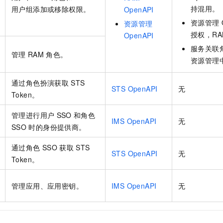
一个 AI 助手
即刻拥有 DeepSeek-R1 满血版
超强辅助，Bol
持混用。
用户组添加或移除权限。
OpenAPI
在企业官网、通讯软件中为客户提供 AI 客服
多种方案随心选，轻松解锁专属 DeepSeek
资源管理
资源管理
授权，RAM
OpenAPI
服务关联
管理
RAM
角色。
资源管理
通过角色扮演获取
STS
STS OpenAPI
无
Token。
管理进行用户
SSO
和角色
IMS OpenAPI
无
SSO
时的身份提供商。
通过角色
SSO
获取
STS
STS OpenAPI
无
Token。
管理应用、应用密钥。
IMS OpenAPI
无