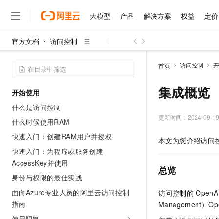
大模型
产品
解决方案
权益
定价
官方文档
访问控制
大模型
产品
解决方案
权益
定价
云市场
伙伴
服务
了解阿里云
精选产品
精选解决方案
普惠上云
产品定价
精选商城
成为销售伙伴
售前咨询
为什么选择阿里云
千问AI平台
访问控制
开
首页
了解云产品的定价详情
大模型服务平台百炼
睿译宝，AI翻译排版一
普惠上云 官方力荐
分销伙伴
在线服务
网站建设
什么是云计算
大
大模型服务与应用平台
上传文档即自动完成翻译和
云服务器38元/年起，超
集成概览
开始使用
咨询伙伴
多端小程序
技术领先
云上成本管理
售后服务
千问大模型
GLM-5.2：长任务时代
官方推荐返现计划
大模型
什么是访问控制
大模型
精选产品
精选解决方案
Salesforce 国际版订阅
稳定可靠
管理和优化成本
多元化、高性能、安全可靠
推荐新用户得奖励，单订单
更新时间：
2024-09-19
销售伙伴合作计划
什么时候使用RAM
自助服务
友盟天域
安全合规
人工智能与机器学习
AI
文本生成
无影云电脑
Hermes Agent，打造
云工开物
快速入门：创建RAM用户并授权
本文为您介绍访问
无影生态合作计划
在线服务
观测云
分析师报告
随时随地安全接入的云上超
自主进化，持久记忆，越用
高校专属算力普惠，学生认
计算
互联网应用开发
快速入门：为程序或服务创建
Qwen3.8-Max
HOT
Salesforce On Alibaba C
工单服务
AccessKey并使用
智能体时代全能旗舰模型
Tuya 物联网平台阿里云
研究报告与白皮书
云解析DNS
快速拥有专属 OpenClaw
Consulting Partner 合
总览
大数据
容器
免费试用
短信专区
身份与权限的最佳实践
蓝凌 OA
Qwen3.7-Plus
AI 大模型销售与服务生
现代化应用
存储
天池大赛
面向Azure专业人员的阿里云访问控制
访问控制的
OpenA
能看、能想、能动手的多模
云原生大数据计算服务 Max
解决方案免费试用 新老
电子合同
指南
Management）Op
面向分析的企业级SaaS模
最高领取价值200元试用
安全
网络与CDN
AI 算法大赛
Qwen3-VL-Plus
畅捷通
使用限制