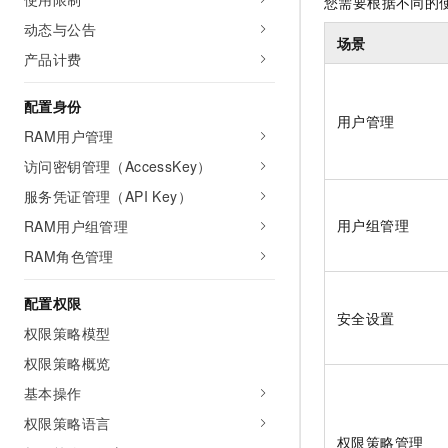
您需要根据不同的
AI 产品 免费试用
网络
安全
云开发大赛
动态与公告
Tableau 订阅
1亿+ 大模型 tokens 和 
场景
可观测
入门学习赛
产品计费
中间件
AI空中课堂在线直播课
140+云产品 免费试用
大模型服务
上云与迁云
产品新客免费试用，最长1
数据库
配置身份
生态解决方案
用户管理
千问AI平台-Token Plan
RAM用户管理
企业出海
大模型ACA认证体验
大数据计算
助力企业全员 AI 认知与能
访问密钥管理（AccessKey）
行业生态解决方案
政企业务
媒体服务
千问AI平台-模型体验
服务凭证管理（API Key）
开发者生态解决方案
在线体验全尺寸、多种模态
用户组管理
RAM用户组管理
企业服务与云通信
AI 开发和 AI 应用解决
Happy 系列大模型
RAM角色管理
域名与网站
配置权限
终端用户计算
安全设置
权限策略模型
Serverless
大模型解决方案
权限策略概览
开发工具
基本操作
快速部署 Dify，高效搭建 
权限策略语言
迁移与运维管理
权限策略管理