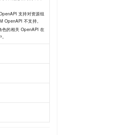
t.diy 一步搞定创意建站
构建大模型应用的安全防护体系
通过自然语言交互简化开发流程,全栈开发支持
通过阿里云安全产品对 AI 应用进行安全防护
OpenAPI
支持对资源组
 OpenAPI
不支持。
角色的相关
OpenAPI
在
中。