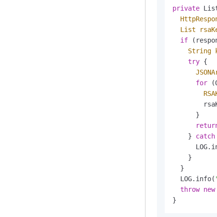
private
 Lis
HttpRespo
List
rsaK
if
 (respo
String
try
 {

JSONA
for
 (
RSA
        rsa
      }

retur
    } 
catch
      LOG.i
    }

  }

  LOG.info(
throw
new
}          