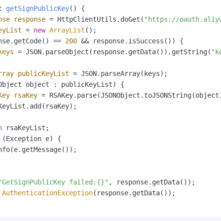
t 
getSignPublicKey
()
 {

nse
response
=
 HttpClientUtils.doGet(
"https://oauth.aliy
eyList
=
new
ArrayList
();

nse.getCode() == 
200
 && response.isSuccess()) {

keys
=
 JSON.parseObject(response.getData()).getString(
"k
rray
publicKeyList
=
 JSON.parseArray(keys);

Object object : publicKeyList) {

Key
rsaKey
=
 RSAKey.parse(JSONObject.toJSONString(object)
KeyList.add(rsaKey);

n
 rsaKeyList;

 (Exception e) {

nfo(e.getMessage());

"GetSignPublicKey failed:{}"
, response.getData());

AuthenticationException
(response.getData());

          