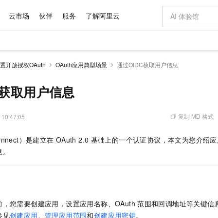
云市场
伙伴
服务
了解阿里云
AI 特惠
数据与 API
成为产品伙伴
企业增值服务
最佳实践
价格计算器
AI 场景体
基础软件
产品伙伴合
阿里云认证
市场活动
配置报价
大模型
置开放授权OAuth
OAuth应用典型场景
通过OIDC获取用户信息
自助选配和估算价格
步到位
域名与网站
智启 AI 普惠权益
产品生态集成认证中心
企业支持计划
云上春晚
Qwen Audio：打造专属 AI 语音助手
千问官方 MaaS 平台，为开发者和 Agent 而生，新用户赠送 1 亿 + tokens 额度
云服务器 EC
一句话生成原生
AI Coding
阿里云Maa
2026 阿里云
为企业打
数据集
Windows
大模型认证
模型
NEW
NEW
格式还原
值低价云产品抢先购
提供智能易用的域名与建站服务
至高享 1亿+免费 tokens，加速 Al 应用落地
Qwen-Audio-3.0-Realtime 端到端实时语音角色扮演
安全可靠、弹
输入一句话想法,
智能编程，一键
C获取用户信息
产品生态伙伴
专家技术服务
云上奥运之旅
弹性计算合作
阿里云中企出
手机三要素
宝塔 Linux
全部认证
价格优势
开源旗舰模型
对象存储 OSS
即刻拥有 DeepSeek-V4-Pro
阿里云 OPC 创新助力计划
云数据库 RD
一键部署幻兽
AI 电商营销
产品生态伙伴工作台
企业增值服务台
云栖战略参考
云存储合作计
云栖大会
身份实名认证
CentOS
训练营
推动算力普惠，释放技术红利
的大模型服务
最高返9万
真正可用的 1M 上下文,一次完成代码全链路开发
轻松解锁专属 DeepSeek-V4-Pro
至高百万元 Token 补贴，加速一人公司成长
稳定、安全、高性价比、高性能的云存储服务
一键购买专属
从图文生成到
复制 MD 格式
 10:47:05
云上的中国
数据库合作计
活动全景
短信
Docker
图片和
自进化智能体
人工智能平台 PAI
5 分钟轻松部署专属 QwenPaw
Token Plan 模型订阅计划
Qoder
高效搭建 AI
AI 广告创作
企业成长
大模型
NEW
HOT
信息公告
Connect）是建立在
OAuth 2.0
基础上的一个认证协议，本文为您介绍应
看见新力量
云网络合作计
OCR 文字识别
JAVA
级电脑
越聪明
证享300元代金券
一站式AI开发、训练和推理服务
Qwen3.8-Max 首发尝鲜，限时加量 10 倍，夜间低至2折
从聊天伙伴进化为能主动干活的本地数字员工
面向真实软件
图文、视频一
Kimi-K3
HappyHors
息。
NEW
魔搭 Mode
loud
服务实践
官网公告
Kimi 最新旗舰模型，长程编程与推理利器
让文字生成流
金融模力时刻
Salesforce O
版
发票查验
全能环境
Qoder CN
Claude Code + GStack 打造工程团队
千问办公，限时限量积分加倍
云原生数据库 P
低代码高效构
AI 建站
NEW
作计划
计划
创新中心
魔搭 ModelSc
健康状态
让AI从“聊天伙伴”进化为能干活的“数字员工”
覆盖公网/内网、递归/权威、移动APP等全场景解析服务
安装技能 GStack，拥有专属 AI 工程团队
你的AI工作搭子，覆盖日常办公高频场景
基于千问大模型等，支持代码智能生成、研发智能问答
0 代码专业建
客户案例
天气预报查询
操作系统
Deepseek-v4-pro
HappyHors
态合作计划
态智能体模型
旗舰 MoE 大模型，百万上下文与顶尖推理能力
图生视频，流
Compute
同享
容器服务 Kubernetes 版 ACK
万小智 AI 建站低至 15元/月
云防火墙
AI 短剧/漫剧
快递物流查询
WordPress
成为服务伙
高校合作
，您需要创建应用，设置应用名称、OAuth
范围和回调地址等关键信
式云数据仓库
点，立即开启云上创新
提供一站式管理容器应用的 K8s 服务
送.CN域名，送备案服务码
云原生的云上
AI助力短剧
GLM-5.2
Wan2.7-T
参见
创建应用
、
管理应用范围
和
创建应用密钥
。
Ubuntu