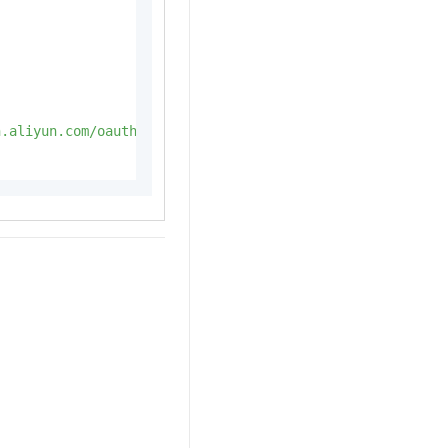
n.aliyun.com/oauth2/v1/auth"