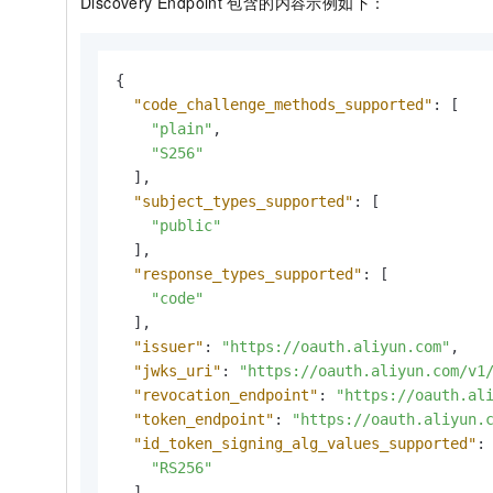
Discovery Endpoint
包含的内容示例如下：
一个 AI 助手
即刻拥有 DeepSeek-R1 满血版
超强辅助，Bol
在企业官网、通讯软件中为客户提供 AI 客服
多种方案随心选，轻松解锁专属 DeepSeek
{
"code_challenge_methods_supported"
:
[
"plain"
,
"S256"
]
,
"subject_types_supported"
:
[
"public"
]
,
"response_types_supported"
:
[
"code"
]
,
"issuer"
:
"https://oauth.aliyun.com"
,
"jwks_uri"
:
"https://oauth.aliyun.com/v1
"revocation_endpoint"
:
"https://oauth.al
"token_endpoint"
:
"https://oauth.aliyun.
"id_token_signing_alg_values_supported"
:
"RS256"
]
,