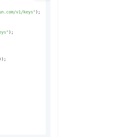
un.com/v1/keys"
);

eys"
);

);
