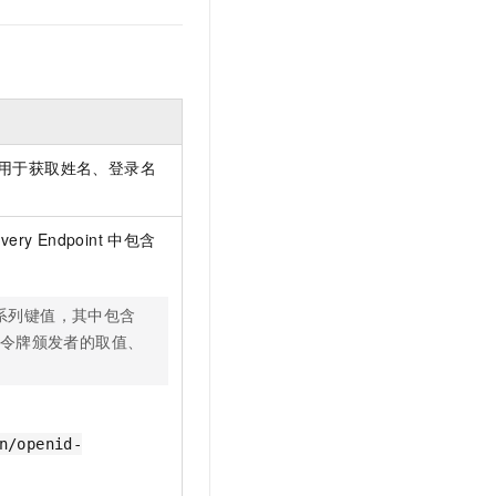
文戏情感细腻自然，动作戏激烈拳拳到肉，实现更强表演能力
支持中英文自由切换，具备更强的噪声鲁棒性
云聚AI 严选权益
SSL 证书
，一键激活高效办公新体验
精选AI产品，从模型到应用全链提效
堡垒机
AI 用量加速计划
应用
防火墙
、识别商机，让客服更高效、服务更出色。
新老同享，达量后返
千问办公
主机安全
NEW
用于获取姓名、登录名
的智能体编程平台
一站式AI生产力平台
AI 应用及服务市场
伶鹊
企业级人与Agent协作平台，接入和调度多个数字员工
智能客服平台，对话机器人、对话分析、智能外呼
y Endpoint
中包含
AI 应用
大模型服务平台百炼 - 全妙
大模型
应用创作平台
多模态内容创作工具，已接入 DeepSeek
系列键值，其中包含
自然语言处理
令牌颁发者的取值、
数据标注
机器学习
息提取
与 AI 智能体进行实时音视频通话
n/openid-
从文本、图片、视频中提取结构化的属性信息
构建支持视频理解的 AI 音视频实时通话应用