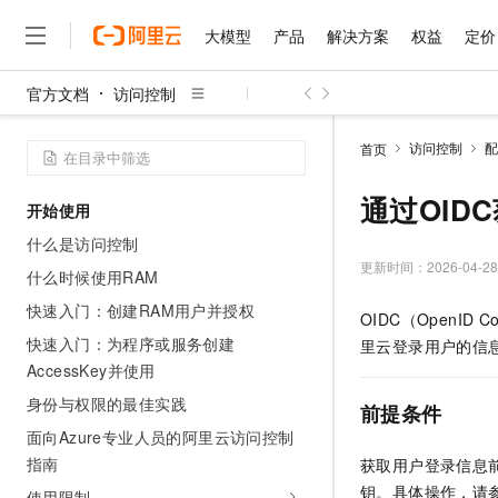
大模型
产品
解决方案
权益
定价
官方文档
访问控制
大模型
产品
解决方案
权益
定价
云市场
伙伴
服务
了解阿里云
精选产品
精选解决方案
普惠上云
产品定价
精选商城
成为销售伙伴
售前咨询
为什么选择阿里云
千问AI平台
访问控制
配
首页
了解云产品的定价详情
大模型服务平台百炼
睿译宝，AI翻译排版一
普惠上云 官方力荐
分销伙伴
在线服务
网站建设
什么是云计算
大
大模型服务与应用平台
上传文档即自动完成翻译和
云服务器38元/年起，超
通过OID
开始使用
咨询伙伴
多端小程序
技术领先
云上成本管理
售后服务
千问大模型
GLM-5.2：长任务时代
官方推荐返现计划
大模型
什么是访问控制
大模型
精选产品
精选解决方案
Salesforce 国际版订阅
稳定可靠
管理和优化成本
多元化、高性能、安全可靠
推荐新用户得奖励，单订单
更新时间：
2026-04-28
销售伙伴合作计划
什么时候使用RAM
自助服务
友盟天域
安全合规
人工智能与机器学习
AI
文本生成
无影云电脑
Hermes Agent，打造
云工开物
快速入门：创建RAM用户并授权
OIDC（OpenID 
无影生态合作计划
在线服务
观测云
分析师报告
随时随地安全接入的云上超
自主进化，持久记忆，越用
高校专属算力普惠，学生认
计算
互联网应用开发
快速入门：为程序或服务创建
Qwen3.8-Max
里云登录用户的信
HOT
Salesforce On Alibaba C
工单服务
AccessKey并使用
智能体时代全能旗舰模型
Tuya 物联网平台阿里云
研究报告与白皮书
云解析DNS
快速拥有专属 OpenClaw
Consulting Partner 合
大数据
容器
免费试用
短信专区
身份与权限的最佳实践
前提条件
蓝凌 OA
Qwen3.7-Plus
AI 大模型销售与服务生
现代化应用
存储
天池大赛
面向Azure专业人员的阿里云访问控制
能看、能想、能动手的多模
云原生大数据计算服务 Max
解决方案免费试用 新老
电子合同
指南
获取用户登录信息前
面向分析的企业级SaaS模
最高领取价值200元试用
安全
网络与CDN
AI 算法大赛
Qwen3-VL-Plus
钥。具体操作，请
畅捷通
使用限制