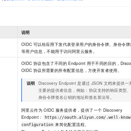
服务生态伙伴
视觉 Coding、空间感知、多模态思考等全面升级
1M上下文，专为长程任务能力而生
云工开物
企业应用
Night Plan 支持 Qwen 3.8-Max
AI 办公
NEW
Red Hat
30+ 款产品免费体验
夜间 5 折，Qwen/Meoo/TokenPlan 客户专享
AI智能应用
科研合作
ERP
堂（旗舰版）
SUSE
智能客服
AI 应用构建
大模型原生
CRM
2个月
自动承接线索
说明
建站小程序
Qoder
大模型服务平台百炼-应用模版
OA 办公系统
HOT
NEW
OIDC
可以给应用下发代表登录用户的身份令牌。身份令牌
面向真实软件
个人版上线、团队版降价；千问3.8-Max首发发尝鲜
丰富多元化的应用模版和解决方案
力提升
财税管理
模板建站
等用户信息，不能用于访问阿里云服务。
万有无界
大模型服务平台百炼-智能体
400电话
定制建站
的模型效果
灵活可视化地构建企业级 Agent
OIDC
协议包含了不同的
Endpoint
用于不同的目的，Discover
方案
广告营销
模板小程序
OIDC
协议所需要的所有配置信息，方便开发者使用。
秒悟
人工智能平台 PAI
定制小程序
云端极速 AI 
新一代 AI 视频生成模型，深度适配广告营销等场景
AI Native 的算法工程平台，一站式完成建模、训练、推理服务部署
说明
Discovery Endpoint
是通过
JSON
文档来提供一
主要的提供者信息，例如：协议支持的响应类型、
APP 开发
身份令牌签名公钥的地址和签名算法等。
建站系统
阿里云作为
OIDC
服务提供者，提供了一个
Discovery
AI 应用
10分钟微调：让0.6B模型媲美235B模型
多模态数据信
Endpoint：
https://oauth.aliyun.com/.well-know
依托云原生高可用架构,实现Dify私有化部署
用1%尺寸在特定领域达到大模型90%以上效果
来简化配置流程。
configuration