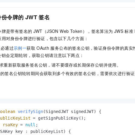
身份令牌的
JWT
签名
令牌是带有签名的
JWT（JSON Web Token），签名算法为
JWS
标准
应用对身份令牌进行验证，包含以下几个方面：
务必通过
示例一
获取
OAuth
服务公布的签名公钥，验证身份令牌的真实
公钥会定期轮转，获取公钥请注意以下两点：
求重新获取服务签名公钥，请不要缓存或长期保存公钥并使用。
务的签名公钥轮转期间会获取到多个有效的签名公钥，需要依次进行验证
：
boolean
verifySign
(SignedJWT signedJWT)
 {

publicKeyList
=
 getSignPublicKey();

y
rsaKey
=
null
;

SAKey key : publicKeyList) {
