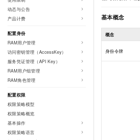
AI 产品 免费试用
网络
安全
云开发大赛
动态与公告
Tableau 订阅
1亿+ 大模型 tokens 和 
基本概念
可观测
入门学习赛
产品计费
中间件
AI空中课堂在线直播课
140+云产品 免费试用
大模型服务
上云与迁云
产品新客免费试用，最长1
数据库
配置身份
概念
生态解决方案
千问AI平台-Token Plan
RAM用户管理
企业出海
大模型ACA认证体验
大数据计算
助力企业全员 AI 认知与能
身份令牌
访问密钥管理（AccessKey）
行业生态解决方案
政企业务
媒体服务
千问AI平台-模型体验
服务凭证管理（API Key）
开发者生态解决方案
在线体验全尺寸、多种模态
RAM用户组管理
企业服务与云通信
AI 开发和 AI 应用解决
Happy 系列大模型
RAM角色管理
域名与网站
配置权限
终端用户计算
权限策略模型
Serverless
大模型解决方案
权限策略概览
开发工具
基本操作
快速部署 Dify，高效搭建 
权限策略语言
迁移与运维管理