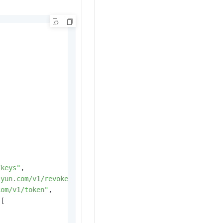
t.diy 一步搞定创意建站
构建大模型应用的安全防护体系
通过自然语言交互简化开发流程,全栈开发支持
通过阿里云安全产品对 AI 应用进行安全防护
/keys"
,
iyun.com/v1/revoke"
,
com/v1/token"
,
[