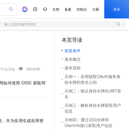
文档
备案
控制台
注册
登录
输入文档关键字查找
验
作计划
器
AI 活动
专业服务
服务伙伴合作计划
开发者社区
加入我们
服务平台百炼
阿里云 OPC 创新助力计划
本页导读
（1）
一站式生成采购清单，支持单品或批量购买
S
可编辑精美 PPT 文稿
S产品伙伴计划（繁花）
峰会
造的大模型服务与应用开发平台
轻量应用服务器
Agency Agents：拥有专属领域专家
AI 生产力先锋
Al MaaS 服务伙伴赋能合作
域名
博文
Careers
至高可申请百万元
前提条件
性可伸缩的云计算服务
 轻松生成专业的 PPT
开启高性价比 AI 编程新体验
先锋实践拓展 AI 生产力的边界
快速构建应用程序和网站，即刻迈出上云第一步
多领域专家智能体,一键组建 AI 虚拟交付团队
Token 补贴，五大权
计划
海大会
伙伴信用分合作计划
商标
问答
社会招聘
基本概念
益加速 OPC 成功
S
帕鲁游戏服务器
数字证书管理服务（原SSL证书）
HappyHorse 打造一站式影视创作平台
飞天发布时刻
HOT
划
备案
电子书
校园招聘
基本流程
联机服务器，轻松开启游戏
视频创作，一键激活电商全链路生产力
全托管，含MySQL、PostgreSQL、SQL Server、MariaDB多引擎
实现全站HTTPS，呈现可信的WEB访问
所见，即是所愿
可视化编排打通从文字构思到成片全链路闭环
我的收藏
产品详情
更多支持
划
公司注册
镜像站
示例一：应用获取OAuth服务身
视频生成
语音识别与合成
 智能体与工作流应用
短信服务
漫剧工坊：一站式动画创作平台
AI 实训营
份令牌的签名公钥
用如何使用
OIDC
获取阿
合作伙伴培训与认证
划
上云迁移
的智能体编程平台
站生成，高效打造优质广告素材
通过阿里云百炼高效搭建AI应用,助力高效开发
快速生产连贯的高质量长漫剧
从基础到进阶，Agent 创客手把手教你
国内短信简单易用，安全可靠，秒级触达，全球覆盖200+国家和地区。
e-1.1-T2V
Qwen3-TTS-Flash
示例二：验证身份令牌的JWT签
lScope
我要反馈
查询合作伙伴
畅细腻的高质量视频
离线语音合成大模型，多语言方言自适应，低延迟高稳定
n Alibaba Cloud ISV 合作
代维服务
名
olarDB
建企业门户网站
大数据开发治理平台 DataWorks
10 分钟搭建微信、支付宝小程序
创新加速
ope
登录合作伙伴管理后台
我要建议
站，无忧落地极速上线
以可视化方式快速构建移动和 PC 门户网站
100%兼容MySQL、PostgreSQL，兼容Oracle，支持集中和分布式
高效部署网站，快速应用到小程序
Data Agent 驱动的一站式 Data+AI 开发治理平台
示例三：解析身份令牌获取用户
e-1.1-I2V
Cosyvoice-V3-Flash
信息
安全
畅自然，细节丰富
高表现力语音合成大模型，语音克隆听感自然
我要投诉
上云场景组合购
伴
示例四：通过访问令牌和
息，并为应用生成应用密
边界网络安全防护产品
漫剧创作，剧本、分镜、视频高效生成
覆盖90%+业务场景，专享组合折扣价
2V
VPN
Fun-ASR
UserInfo接口获取用户信息