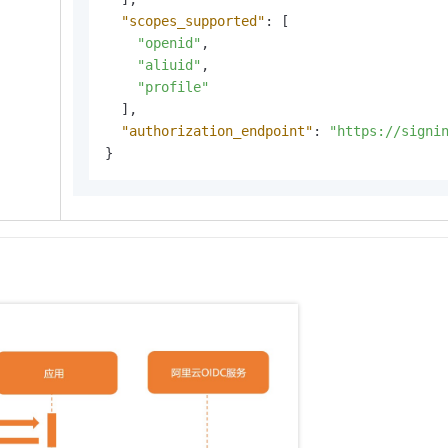
"scopes_supported"
:
[
"openid"
,
"aliuid"
,
"profile"
]
,
"authorization_endpoint"
:
"https://signi
}