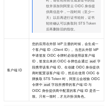
时，请在轮转前生成新证书的指
纹并添加到阿里云
OIDC
身份提
供商信息中，一段时间（至少一
天）以后再进行证书轮转，证书
轮转确认可以换取到
STS Token
后再删除旧的指纹。
您的应用在外部
IdP
注册的时候，会生成一
个客户端
ID（Client ID）。当您从外部
IdP
申请签发
OIDC
令牌时必须使用该客户端
ID，签发出来的
OIDC
令牌也会通过
字
aud
段携带该客户端
ID。在创建
OIDC
身份提供
客户端
ID
商时配置该客户端
ID，然后在使用
OIDC
令
牌换取
STS Token
时，阿里云会校验
OIDC
令牌中
字段所携带的客户端
ID
与
aud
OIDC
身份提供商中配置的客户端
ID
是否一
致。只有一致时，才允许扮演角色。