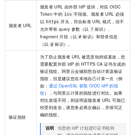
颁发者
URL
由外部
IdP
提供，对应
OIDC
Token
中的
字段值。颁发者
URL
必须
iss
以
开头，符合标准
URL
格式，但不
https
颁发者
URL
允许带有
query
参数（以
标识）、
?
fragment
片段（以
标识）和登录信息
#
（以
标识）。
@
为了防止颁发者
URL
被恶意劫持或篡改，您
需要配置外部
IdP
的
HTTPS CA
证书生成的
验证指纹。阿里云会辅助您自动计算该验证
指纹，但是建议您在本地自己计算一次（例
如：
通过
OpenSSL
获取
OIDC IdP
的指
纹
），与阿里云计算的指纹进行对比。如果
对比发现不同，则说明该颁发者
URL
可能已
经受到攻击，请您务必再次确认，并填写正
确的指纹。
验证指纹
说明
当您的
IdP
计划进行证书轮转