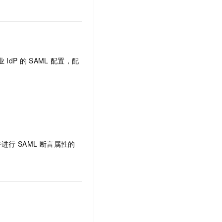
业
IdP
的
SAML
配置，配
并进行
SAML
断言属性的