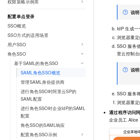
权限策略示例库
10 分钟在聊天系统中增加
专有云
说明
配置单点登录
SSO概览
IdP
生成一
SSO方式的适用场景
浏览器重定
用户SSO
SSO
服务
里云控制台
角色SSO
基于SAML的角色SSO
说明
SAML角色SSO概览
管理SAML身份提供商
进行角色SSO时阿里云SP的
SSO
服务
SAML配置
浏览器重定
进行角色SSO时企业IdP的SAML
通过程序访问
配置
企业员工
Alice
角色SSO的SAML响应
配置角色SSO示例