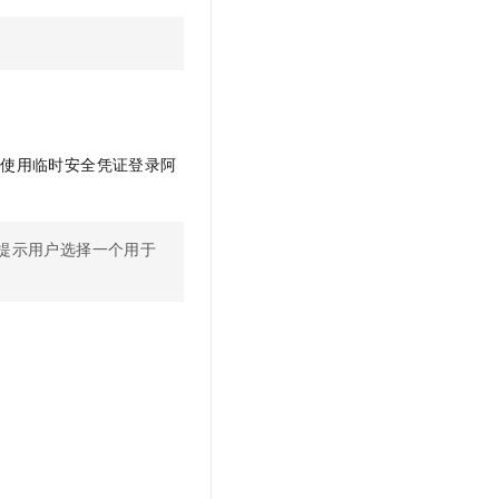
t.diy 一步搞定创意建站
构建大模型应用的安全防护体系
通过自然语言交互简化开发流程,全栈开发支持
通过阿里云安全产品对 AI 应用进行安全防护
以使用临时安全凭证登录阿
提示用户选择一个用于