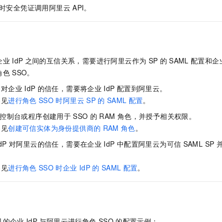
时安全凭证调用阿里云
API。
企业
IdP
之间的互信关系，需要进行阿里云作为
SP
的
SAML
配置和企
角色
SSO。
云对企业
IdP
的信任，需要将企业
IdP
配置到阿里云。
参见
进行角色
SSO
时阿里云
SP
的
SAML
配置
。
控制台或程序创建用于
SSO
的
RAM
角色，并授予相关权限。
参见
创建可信实体为身份提供商的
RAM
角色
。
dP
对阿里云的信任，需要在企业
IdP
中配置阿里云为可信
SAML SP
参见
进行角色
SSO
时企业
IdP
的
SAML
配置
。
见的企业
IdP
与阿里云进行角色
SSO
的配置示例：