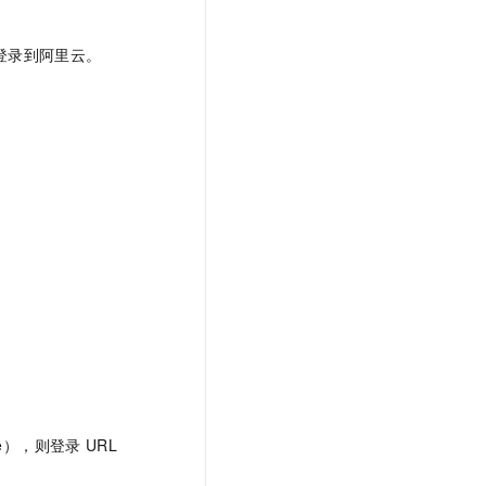
文戏情感细腻自然，动作戏激烈拳拳到肉，实现更强表演能力
支持中英文自由切换，具备更强的噪声鲁棒性
云聚AI 严选权益
SSL 证书
，一键激活高效办公新体验
精选AI产品，从模型到应用全链提效
登录到阿里云。
堡垒机
AI 用量加速计划
应用
防火墙
、识别商机，让客服更高效、服务更出色。
新老同享，达量后返
千问办公
主机安全
NEW
的智能体编程平台
一站式AI生产力平台
AI 应用及服务市场
伶鹊
企业级人与Agent协作平台，接入和调度多个数字员工
智能客服平台，对话机器人、对话分析、智能外呼
AI 应用
大模型服务平台百炼 - 全妙
大模型
应用创作平台
多模态内容创作工具，已接入 DeepSeek
自然语言处理
数据标注
机器学习
息提取
与 AI 智能体进行实时音视频通话
rvice），则登录
URL
从文本、图片、视频中提取结构化的属性信息
构建支持视频理解的 AI 音视频实时通话应用