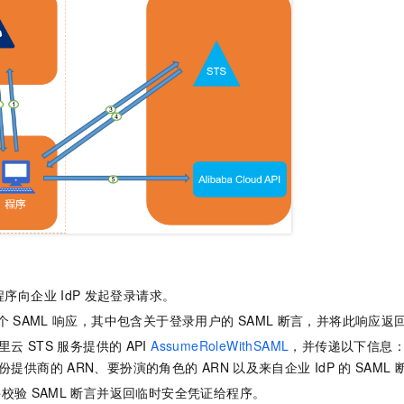
程序向企业
IdP
发起登录请求。
个
SAML
响应，其中包含关于登录用户的
SAML
断言，并将此响应返
里云
STS
服务提供的
API
AssumeRoleWithSAML
，并传递以下信息
份提供商的
ARN、要扮演的角色的
ARN
以及来自企业
IdP
的
SAML
将校验
SAML
断言并返回临时安全凭证给程序。