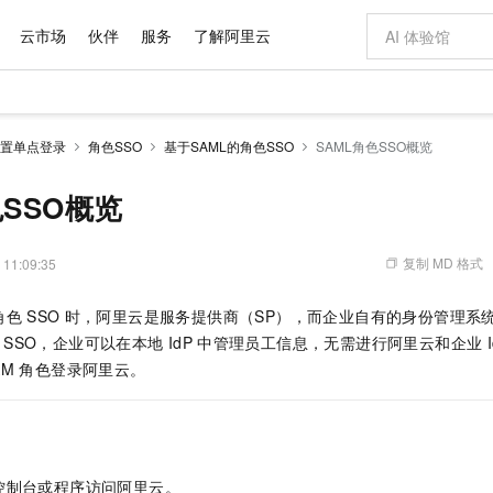
云市场
伙伴
服务
了解阿里云
AI 特惠
数据与 API
成为产品伙伴
企业增值服务
最佳实践
价格计算器
AI 场景体
基础软件
产品伙伴合
阿里云认证
市场活动
配置报价
大模型
置单点登录
角色SSO
基于SAML的角色SSO
SAML角色SSO概览
自助选配和估算价格
步到位
域名与网站
智启 AI 普惠权益
产品生态集成认证中心
企业支持计划
云上春晚
Qwen Audio：打造专属 AI 语音助手
千问官方 MaaS 平台，为开发者和 Agent 而生，新用户赠送 1 亿 + tokens 额度
云服务器 EC
一句话生成原生
AI Coding
阿里云Maa
2026 阿里云
为企业打
数据集
Windows
大模型认证
模型
NEW
NEW
格式还原
值低价云产品抢先购
提供智能易用的域名与建站服务
至高享 1亿+免费 tokens，加速 Al 应用落地
Qwen-Audio-3.0-Realtime 端到端实时语音角色扮演
安全可靠、弹
输入一句话想法,
智能编程，一键
色SSO概览
产品生态伙伴
专家技术服务
云上奥运之旅
弹性计算合作
阿里云中企出
手机三要素
宝塔 Linux
全部认证
价格优势
开源旗舰模型
对象存储 OSS
即刻拥有 DeepSeek-V4-Pro
阿里云 OPC 创新助力计划
云数据库 RD
一键部署幻兽
AI 电商营销
产品生态伙伴工作台
企业增值服务台
云栖战略参考
云存储合作计
云栖大会
身份实名认证
CentOS
训练营
推动算力普惠，释放技术红利
的大模型服务
最高返9万
真正可用的 1M 上下文,一次完成代码全链路开发
轻松解锁专属 DeepSeek-V4-Pro
至高百万元 Token 补贴，加速一人公司成长
稳定、安全、高性价比、高性能的云存储服务
一键购买专属
从图文生成到
复制 MD 格式
 11:09:35
云上的中国
数据库合作计
活动全景
短信
Docker
图片和
自进化智能体
人工智能平台 PAI
5 分钟轻松部署专属 QwenPaw
Token Plan 模型订阅计划
Qoder
高效搭建 AI
AI 广告创作
企业成长
大模型
NEW
HOT
信息公告
角色
SSO
时，阿里云是服务提供商（SP），而企业自有的身份管理系
看见新力量
云网络合作计
OCR 文字识别
JAVA
级电脑
越聪明
证享300元代金券
一站式AI开发、训练和推理服务
Qwen3.8-Max 首发尝鲜，限时加量 10 倍，夜间低至2折
从聊天伙伴进化为能主动干活的本地数字员工
面向真实软件
图文、视频一
Kimi-K3
HappyHors
SSO，企业可以在本地
IdP
中管理员工信息，无需进行阿里云和企业
NEW
魔搭 Mode
loud
服务实践
官网公告
Kimi 最新旗舰模型，长程编程与推理利器
让文字生成流
金融模力时刻
Salesforce O
版
AM
角色登录阿里云。
发票查验
全能环境
Qoder CN
Claude Code + GStack 打造工程团队
千问办公，限时限量积分加倍
云原生数据库 P
低代码高效构
AI 建站
NEW
作计划
计划
创新中心
魔搭 ModelSc
健康状态
让AI从“聊天伙伴”进化为能干活的“数字员工”
覆盖公网/内网、递归/权威、移动APP等全场景解析服务
安装技能 GStack，拥有专属 AI 工程团队
你的AI工作搭子，覆盖日常办公高频场景
基于千问大模型等，支持代码智能生成、研发智能问答
0 代码专业建
客户案例
天气预报查询
操作系统
Deepseek-v4-pro
HappyHors
态合作计划
态智能体模型
旗舰 MoE 大模型，百万上下文与顶尖推理能力
图生视频，流
Compute
同享
容器服务 Kubernetes 版 ACK
万小智 AI 建站低至 15元/月
云防火墙
AI 短剧/漫剧
快递物流查询
WordPress
成为服务伙
高校合作
式云数据仓库
点，立即开启云上创新
提供一站式管理容器应用的 K8s 服务
送.CN域名，送备案服务码
云原生的云上
AI助力短剧
GLM-5.2
Wan2.7-T
控制台或程序访问阿里云。
Ubuntu