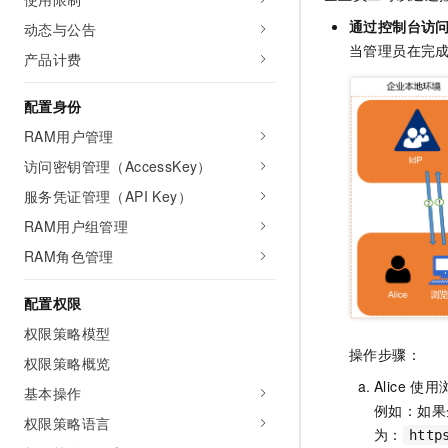
AI 产品 免费试用
网络
安全
云开发大赛
通过控制台访
动态与公告
Tableau 订阅
1亿+ 大模型 tokens 和 
当管理员在完
可观测
入门学习赛
产品计费
中间件
AI空中课堂在线直播课
140+云产品 免费试用
大模型服务
上云与迁云
产品新客免费试用，最长1
数据库
配置身份
生态解决方案
千问AI平台-Token Plan
RAM用户管理
企业出海
大模型ACA认证体验
大数据计算
助力企业全员 AI 认知与能
访问密钥管理（AccessKey）
行业生态解决方案
政企业务
媒体服务
千问AI平台-模型体验
服务凭证管理（API Key）
开发者生态解决方案
在线体验全尺寸、多种模态
RAM用户组管理
企业服务与云通信
AI 开发和 AI 应用解决
Happy 系列大模型
RAM角色管理
域名与网站
配置权限
终端用户计算
权限策略模型
Serverless
大模型解决方案
操作步骤：
权限策略概览
Alice
使用
开发工具
基本操作
快速部署 Dify，高效搭建 
例如：如果
权限策略语言
迁移与运维管理
为：
http