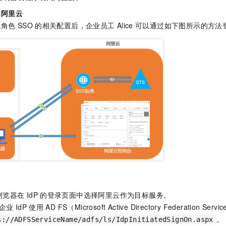
服务生态伙伴
视觉 Coding、空间感知、多模态思考等全面升级
1M上下文，专为长程任务能力而生
云工开物
企业应用
Night Plan 支持 Qwen 3.8-Max
AI 办公
NEW
问阿里云
Red Hat
30+ 款产品免费体验
夜间 5 折，Qwen/Meoo/TokenPlan 客户专享
AI智能应用
科研合作
成角色
SSO
的相关配置后，企业员工
Alice
可以通过如下图所示的方法
ERP
堂（旗舰版）
SUSE
智能客服
AI 应用构建
大模型原生
CRM
2个月
自动承接线索
建站小程序
Qoder
大模型服务平台百炼-应用模版
OA 办公系统
HOT
NEW
面向真实软件
个人版上线、团队版降价；千问3.8-Max首发发尝鲜
丰富多元化的应用模版和解决方案
力提升
财税管理
模板建站
万有无界
大模型服务平台百炼-智能体
400电话
定制建站
的模型效果
灵活可视化地构建企业级 Agent
方案
广告营销
模板小程序
秒悟
人工智能平台 PAI
定制小程序
云端极速 AI 
新一代 AI 视频生成模型，深度适配广告营销等场景
AI Native 的算法工程平台，一站式完成建模、训练、推理服务部署
APP 开发
建站系统
浏览器在
IdP
的登录页面中选择阿里云作为目标服务。
AI 应用
10分钟微调：让0.6B模型媲美235B模型
多模态数据信
企业
IdP
使用
AD FS（Microsoft Active Directory Federation Se
依托云原生高可用架构,实现Dify私有化部署
用1%尺寸在特定领域达到大模型90%以上效果
。
s://ADFSServiceName/adfs/ls/IdpInitiatedSignOn.aspx