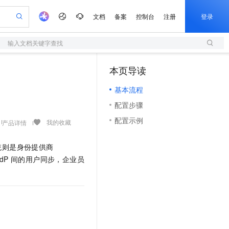
文档
备案
控制台
注册
登录
输入文档关键字查找
验
作计划
器
AI 活动
专业服务
服务伙伴合作计划
开发者社区
加入我们
服务平台百炼
阿里云 OPC 创新助力计划
本页导读
（1）
一站式生成采购清单，支持单品或批量购买
S
可编辑精美 PPT 文稿
S产品伙伴计划（繁花）
峰会
造的大模型服务与应用开发平台
轻量应用服务器
Agency Agents：拥有专属领域专家
AI 生产力先锋
Al MaaS 服务伙伴赋能合作
域名
博文
Careers
至高可申请百万元
基本流程
性可伸缩的云计算服务
 轻松生成专业的 PPT
开启高性价比 AI 编程新体验
先锋实践拓展 AI 生产力的边界
快速构建应用程序和网站，即刻迈出上云第一步
多领域专家智能体,一键组建 AI 虚拟交付团队
Token 补贴，五大权
计划
海大会
伙伴信用分合作计划
商标
问答
社会招聘
配置步骤
益加速 OPC 成功
S
帕鲁游戏服务器
数字证书管理服务（原SSL证书）
HappyHorse 打造一站式影视创作平台
飞天发布时刻
HOT
划
备案
电子书
校园招聘
配置示例
联机服务器，轻松开启游戏
视频创作，一键激活电商全链路生产力
全托管，含MySQL、PostgreSQL、SQL Server、MariaDB多引擎
实现全站HTTPS，呈现可信的WEB访问
所见，即是所愿
可视化编排打通从文字构思到成片全链路闭环
我的收藏
产品详情
更多支持
划
公司注册
镜像站
视频生成
语音识别与合成
 智能体与工作流应用
短信服务
漫剧工坊：一站式动画创作平台
AI 实训营
统则是身份提供商
合作伙伴培训与认证
划
上云迁移
的智能体编程平台
站生成，高效打造优质广告素材
通过阿里云百炼高效搭建AI应用,助力高效开发
快速生产连贯的高质量长漫剧
从基础到进阶，Agent 创客手把手教你
国内短信简单易用，安全可靠，秒级触达，全球覆盖200+国家和地区。
e-1.1-T2V
Qwen3-TTS-Flash
IdP
间的用户同步，企业员
lScope
我要反馈
查询合作伙伴
畅细腻的高质量视频
离线语音合成大模型，多语言方言自适应，低延迟高稳定
n Alibaba Cloud ISV 合作
代维服务
olarDB
建企业门户网站
大数据开发治理平台 DataWorks
10 分钟搭建微信、支付宝小程序
创新加速
ope
登录合作伙伴管理后台
我要建议
站，无忧落地极速上线
以可视化方式快速构建移动和 PC 门户网站
100%兼容MySQL、PostgreSQL，兼容Oracle，支持集中和分布式
高效部署网站，快速应用到小程序
Data Agent 驱动的一站式 Data+AI 开发治理平台
e-1.1-I2V
Cosyvoice-V3-Flash
安全
畅自然，细节丰富
高表现力语音合成大模型，语音克隆听感自然
我要投诉
上云场景组合购
伴
边界网络安全防护产品
漫剧创作，剧本、分镜、视频高效生成
覆盖90%+业务场景，专享组合折扣价
2V
VPN
Fun-ASR