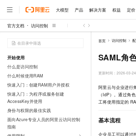
大模型
产品
解决方案
权益
定价
官方文档
访问控制
大模型
产品
解决方案
权益
定价
云市场
伙伴
服务
了解阿里云
精选产品
精选解决方案
普惠上云
产品定价
精选商城
成为销售伙伴
售前咨询
为什么选择阿里云
千问AI平台
访问控制
配
首页
了解云产品的定价详情
大模型服务平台百炼
睿译宝，AI翻译排版一
普惠上云 官方力荐
分销伙伴
在线服务
网站建设
什么是云计算
大
大模型服务与应用平台
上传文档即自动完成翻译和
云服务器38元/年起，超
SAML角
开始使用
咨询伙伴
多端小程序
技术领先
云上成本管理
售后服务
千问大模型
GLM-5.2：长任务时代
官方推荐返现计划
大模型
什么是访问控制
大模型
精选产品
精选解决方案
Salesforce 国际版订阅
稳定可靠
管理和优化成本
多元化、高性能、安全可靠
推荐新用户得奖励，单订单
更新时间：
2026-03-24
销售伙伴合作计划
什么时候使用RAM
自助服务
友盟天域
安全合规
人工智能与机器学习
AI
文本生成
无影云电脑
Hermes Agent，打造
云工开物
快速入门：创建RAM用户并授权
阿里云与企业进行
无影生态合作计划
在线服务
观测云
分析师报告
随时随地安全接入的云上超
自主进化，持久记忆，越用
高校专属算力普惠，学生认
计算
互联网应用开发
快速入门：为程序或服务创建
Qwen3.8-Max
（IdP）。通过角色
HOT
Salesforce On Alibaba C
工单服务
AccessKey并使用
智能体时代全能旗舰模型
Tuya 物联网平台阿里云
研究报告与白皮书
工将使用指定的
R
云解析DNS
快速拥有专属 OpenClaw
Consulting Partner 合
大数据
容器
免费试用
短信专区
身份与权限的最佳实践
蓝凌 OA
Qwen3.7-Plus
AI 大模型销售与服务生
现代化应用
存储
天池大赛
面向Azure专业人员的阿里云访问控制
基本流程
能看、能想、能动手的多模
云原生大数据计算服务 Max
解决方案免费试用 新老
电子合同
指南
面向分析的企业级SaaS模
最高领取价值200元试用
安全
网络与CDN
AI 算法大赛
Qwen3-VL-Plus
企业员工可以通过
畅捷通
使用限制