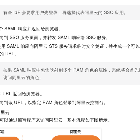
一个 AI 助手
即刻拥有 DeepSeek-R1 满血版
超强辅助，Bol
在企业官网、通讯软件中为客户提供 AI 客服
多种方案随心选，轻松解锁专属 DeepSeek
有些
IdP
会要求用户先登录，再选择代表阿里云的
SSO
应用。
个
SAML
响应并返回给浏览器。
向到
SSO
服务页面，并转发
SAML
响应给
SSO
服务。
使用
SAML
响应向阿里云
STS
服务请求临时安全凭证，并生成一个可
的
URL。
如果
SAML
响应中包含映射到多个
RAM
角色的属性，系统将会首先
访问阿里云的角色。
将
URL
返回给浏览器。
向到该
URL，以指定
RAM
角色登录到阿里云控制台。
阿里云
可以通过编写程序来访问阿里云，基本流程如下图所示。