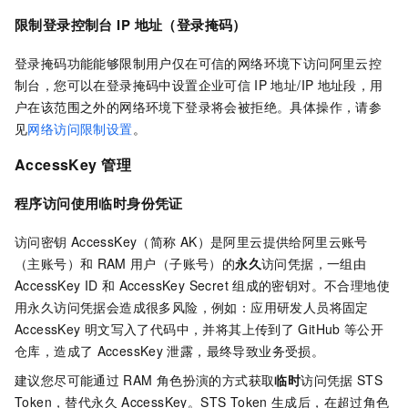
限制登录控制台
IP
地址（登录掩码）
登录掩码功能能够限制用户仅在可信的网络环境下访问阿里云控
制台，您可以在登录掩码中设置企业可信
IP
地址/IP
地址段，用
户在该范围之外的网络环境下登录将会被拒绝。具体操作，请参
见
网络访问限制设置
。
AccessKey
管理
程序访问使用临时身份凭证
访问密钥
AccessKey（简称
AK）是阿里云提供给阿里云账号
（主账号）和
RAM
用户（子账号）的
永久
访问凭据，一组由
AccessKey ID
和
AccessKey Secret
组成的密钥对。不合理地使
用永久访问凭据会造成很多风险，例如：应用研发人员将固定
AccessKey
明文写入了代码中，并将其上传到了
GitHub
等公开
仓库，造成了
AccessKey
泄露，最终导致业务受损。
建议您尽可能通过
RAM
角色扮演的方式获取
临时
访问凭据
STS
Token，替代永久
AccessKey。STS Token
生成后，在超过角色