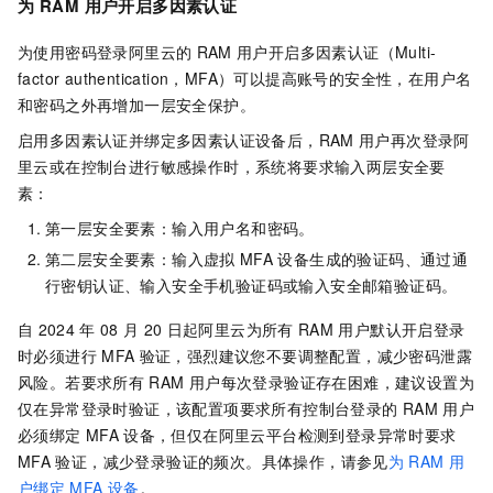
为
RAM
用户开启多因素认证
为使用密码登录阿里云的
RAM
用户开启多因素认证（Multi-
factor authentication，MFA）可以提高账号的安全性，在用户名
和密码之外再增加一层安全保护。
启用多因素认证并绑定多因素认证设备后，RAM
用户再次登录阿
里云或在控制台进行敏感操作时，系统将要求输入两层安全要
素：
第一层安全要素：输入用户名和密码。
第二层安全要素：输入虚拟
MFA
设备生成的验证码、通过通
行密钥认证、输入安全手机验证码或输入安全邮箱验证码。
自
2024
年
08
月
20
日
起阿里云为所有
RAM
用户默认开启登录
时必须进行
MFA
验证，强烈建议您不要调整配置，减少密码泄露
风险。若要求所有
RAM
用户每次登录验证存在困难，建议设置为
仅在异常登录时验证，该配置项要求所有控制台登录的
RAM
用户
必须绑定
MFA
设备，但仅在阿里云平台检测到登录异常时要求
MFA
验证，减少登录验证的频次。具体操作，请参见
为
RAM
用
户绑定
MFA
设备
。