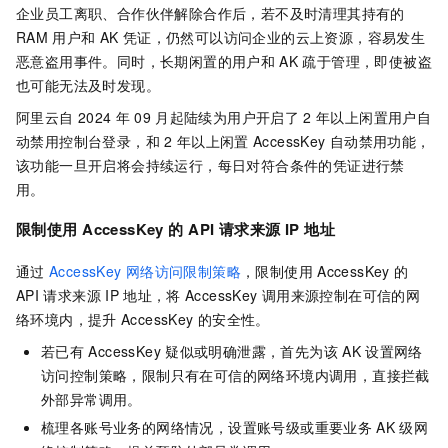
企业员工离职、合作伙伴解除合作后，若不及时清理其持有的
RAM
用户和
AK
凭证，仍然可以访问企业的云上资源，容易发生
恶意盗用事件。同时，长期闲置的用户和
AK
疏于管理，即使被盗
也可能无法及时发现。
阿里云自
2024
年
09
月起陆续为用户开启了
2
年以上闲置用户自
动禁用控制台登录，和
2
年以上闲置
AccessKey
自动禁用功能，
该功能一旦开启将会持续运行，每日对符合条件的凭证进行禁
用。
限制使用
AccessKey
的
API
请求来源
IP
地址
通过
AccessKey
网络访问限制策略
，限制使用
AccessKey
的
API
请求来源
IP
地址，将
AccessKey
调用来源控制在可信的网
络环境内，提升
AccessKey
的安全性。
若已有
AccessKey
疑似或明确泄露，首先为该
AK
设置网络
访问控制策略，限制只有在可信的网络环境内调用，直接拦截
外部异常调用。
梳理各账号业务的网络情况，设置账号级或重要业务
AK
级网