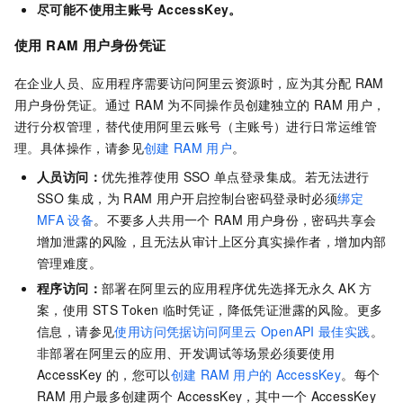
尽可能不使用主账号
AccessKey。
使用
RAM
用户身份凭证
在企业人员、应用程序需要访问阿里云资源时，应为其分配
RAM
用户身份凭证。通过
RAM
为不同操作员创建独立的
RAM
用户，
进行分权管理，替代使用阿里云账号（主账号）进行日常运维管
理。具体操作，请参见
创建
RAM
用户
。
人员访问：
优先推荐使用
SSO
单点登录集成。若无法进行
SSO
集成，为
RAM
用户开启控制台密码登录时必须
绑定
MFA
设备
。不要多人共用一个
RAM
用户身份，密码共享会
增加泄露的风险，且无法从审计上区分真实操作者，增加内部
管理难度。
程序访问：
部署在阿里云的应用程序优先选择无永久
AK
方
案，使用
STS Token
临时凭证，降低凭证泄露的风险。更多
信息，请参见
使用访问凭据访问阿里云
OpenAPI
最佳实践
。
非部署在阿里云的应用、开发调试等场景必须要使用
AccessKey
的，您可以
创建
RAM
用户的
AccessKey
。每个
RAM
用户最多创建两个
AccessKey，其中一个
AccessKey