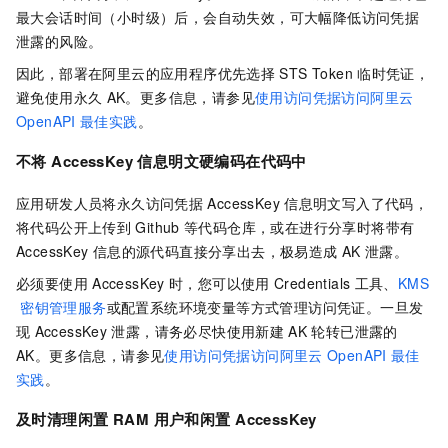
最大会话时间（小时级）后，会自动失效，可大幅降低访问凭据
泄露的风险。
因此，部署在阿里云的应用程序优先选择
STS Token
临时凭证，
避免使用永久
AK。更多信息，请参见
使用访问凭据访问阿里云
OpenAPI
最佳实践
。
不将
AccessKey
信息明文硬编码在代码中
应用研发人员将永久访问凭据
AccessKey
信息明文写入了代码，
将代码公开上传到
Github
等代码仓库，或在进行分享时将带有
AccessKey
信息的源代码直接分享出去，极易造成
AK
泄露。
必须要使用
AccessKey
时，您可以使用
Credentials
工具、
KMS
密钥管理服务
或配置系统环境变量等方式管理访问凭证。一旦发
现
AccessKey
泄露，请务必尽快使用新建
AK
轮转已泄露的
AK。更多信息，请参见
使用访问凭据访问阿里云
OpenAPI
最佳
实践
。
及时清理闲置
RAM
用户和闲置
AccessKey