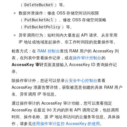
（
"oss:PutBucketAcl"
）等。
,
DeleteBucket
"oss:PutBucketPolicy"
数据外泄操作：修改
OSS
存储空间访问权限
]
,
（
）、修改
OSS
存储空间策略
PutBucketAcl
"Resource"
:
"*"
（
）等。
PutBucketPolicy
}
,
异常调用行为：短时间内大量发起
API
请求、从非常用
{
IP
地址或地域发起操作、非工作时间段的批量操作等。
"Effect"
:
"Deny"
,
"Action"
:
[
检查方式：在
RAM
控制台
查找
RAM
用户的
AccessKey
列
"log:DeleteLogStore"
,
表，在列表中查看操作记录，或在
操作审计控制台
的
"log:DeleteProject"
,
AccessKey 审计
页面直接输入
AccessKey ID
查询操作记
"log:PutProjectPolicy"
,
录。
"log:DeleteProjectPolicy"
]
,
除操作审计外，您还可以登录
云安全中心控制台
查看
"Resource"
:
"*"
AccessKey
泄露告警详情，获取被恶意创建的具体
RAM
用户
}
,
名、异常调用
IP
等信息。
{
通过操作审计的
AccessKey
审计功能，您可以查看指定
"Effect"
:
"Deny"
,
AccessKey
在最近
90
天内的所有
API
调用记录，包括调用
"Action"
:
[
时间、操作名称、源
IP
地址和访问的云服务等信息。具体操
"dysms:CreateProductNew"
,
"dysms:CreateSmsTemplateNew"
,
作，请参见
使用操作审计监控
AccessKey
的使用
。