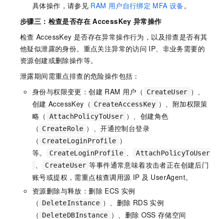
"ecs:DeleteInstances"
,
具体操作，请参见
RAM
用户自行绑定
MFA
设备
。
"ecs:DeregisterManagedInstance"
,
步骤三：检查是否存在
AccessKey
异常操作
"ecs:ReleaseDedicatedHost"
]
,
检查
AccessKey
是否存在异常操作行为，以及排查是否有其
"Resource"
:
"*"
他疑似泄露的身份。重点关注异常的访问
IP、非业务需要的
}
,
资源创建或删除操作等。
{
泄露期间需重点排查的危险操作包括：
"Effect"
:
"Deny"
,
"Action"
:
[
身份与权限变更：创建
RAM
用户（
）、
CreateUser
"rds:DeleteAccount"
,
创建
AccessKey（
）、附加权限策
CreateAccessKey
"rds:DeleteDatabase"
,
略（
）、创建角色
AttachPolicyToUser
"rds:DeleteDBInstance"
,
（
）、开通控制台登录
CreateRole
"rds:DestroyDBInstance"
（
）
]
,
CreateLoginProfile
"Resource"
:
"*"
等。
、
CreateLoginProfile
AttachPolicyToUser
}
,
、
等事件通常意味着攻击者正在创建后门
CreateUser
{
账号或提权，需重点核查调用源
IP
及
UserAgent。
"Effect"
:
"Deny"
,
资源删除与释放：删除
ECS
实例
"Action"
:
[
（
）、删除
RDS
实例
DeleteInstance
"oss:DeleteBucket"
,
（
）、删除
OSS
存储空间
DeleteDBInstance
"oss:DeleteObject"
,