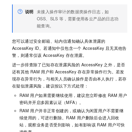
"dysms:AddSmsTemplate"
,
"dysms:SendSms"
,
说明
未接入操作审计的数据类操作日志，如
"dysms:SendBatchSms"
OSS、SLS
等，需要使用各云产品的日志功
]
,
能查询。
"Resource"
:
"*"
}
您可以通过安全邮箱、站内信通知确认具体泄露的
]
}
AccessKey ID。若通知中仅包含一个
AccessKey
且无其他告
警，则通常仅该
AccessKey
存在泄露。
进一步排查除了已知存在泄露风险的
AccessKey
之外，是否
还有其他
RAM
用户和
AccessKey
存在异常操作行为。若发
现存在异常行为，与相关人员确认操作是否由本人执行，若存
在疑似泄露风险，建议按以下方式处理：
RAM
用户如果需要继续使用，建议您立即修改
RAM
用户
密码并开启多因素认证（MFA）。
RAM
用户并非正常创建的，或确认为闲置用户不需要继
续使用的，可进行删除。RAM
用户删除后会进入回收
站，观察业务是否受到影响，如有影响该
RAM
用户可快
速恢复。