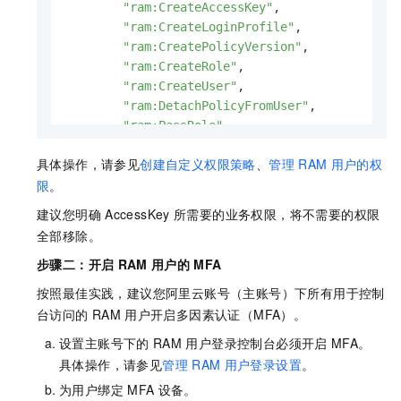
"ram:CreateAccessKey"
,
"ram:CreateLoginProfile"
,
"ram:CreatePolicyVersion"
,
"ram:CreateRole"
,
"ram:CreateUser"
,
"ram:DetachPolicyFromUser"
,
"ram:PassRole"
,
"ram:SetDefaultPolicyVersion"
,
具体操作，请参见
创建自定义权限策略
、
管理
RAM
用户的权
"ram:UpdateAccessKey"
,
限
。
"ram:SetPasswordPolicy"
,
"ram:UpdateRole"
,
建议您明确
AccessKey
所需要的业务权限，将不需要的权限
"ram:UpdateLoginProfile"
,
全部移除。
"ram:UpdateUser"
步骤二：开启
RAM
用户的
MFA
]
,
"Resource"
:
"*"
按照最佳实践，建议您阿里云账号（主账号）下所有用于控制
}
,
台访问的
RAM
用户开启多因素认证（MFA）。
{
设置主账号下的
RAM
用户登录控制台必须开启
MFA。
"Effect"
:
"Deny"
,
"Action"
:
[
具体操作，请参见
管理
RAM
用户登录设置
。
"ecs:DeleteInstance"
,
为用户绑定
MFA
设备。