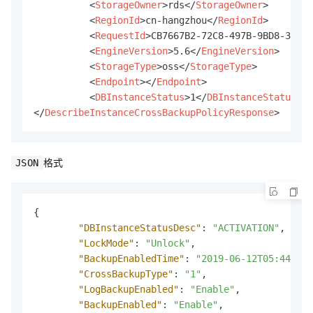
<
StorageOwner
>
rds
</
StorageOwner
>
<
RegionId
>
cn-hangzhou
</
RegionId
>
<
RequestId
>
CB7667B2-72C8-497B-9BD8-3B343
<
EngineVersion
>
5.6
</
EngineVersion
>
<
StorageType
>
oss
</
StorageType
>
<
Endpoint
>
</
Endpoint
>
<
DBInstanceStatus
>
1
</
DBInstanceStatus
>
</
DescribeInstanceCrossBackupPolicyResponse
>
格式
JSON
{
"DBInstanceStatusDesc"
:
"ACTIVATION"
,
"LockMode"
:
"Unlock"
,
"BackupEnabledTime"
:
"2019-06-12T05:44:21Z
"CrossBackupType"
:
"1"
,
"LogBackupEnabled"
:
"Enable"
,
"BackupEnabled"
:
"Enable"
,