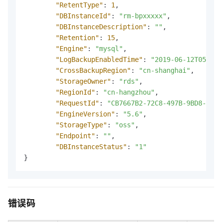
"RetentType"
:
1
,
"DBInstanceId"
:
"rm-bpxxxxx"
,
"DBInstanceDescription"
:
""
,
"Retention"
:
15
,
"Engine"
:
"mysql"
,
"LogBackupEnabledTime"
:
"2019-06-12T05:44:
"CrossBackupRegion"
:
"cn-shanghai"
,
"StorageOwner"
:
"rds"
,
"RegionId"
:
"cn-hangzhou"
,
"RequestId"
:
"CB7667B2-72C8-497B-9BD8-3B34
"EngineVersion"
:
"5.6"
,
"StorageType"
:
"oss"
,
"Endpoint"
:
""
,
"DBInstanceStatus"
:
"1"
}
错误码