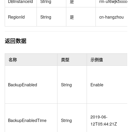
DBInstanceId
String
是
rm-uf6wjk5xxxxx
RegionId
String
是
cn-hangzhou
返回数据
名称
类型
示例值
BackupEnabled
String
Enable
2019-06-
BackupEnabledTime
String
12T05:44:21Z