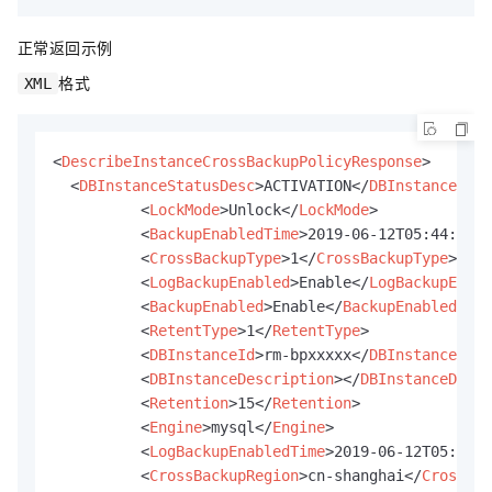
正常返回示例
格式
XML
<
DescribeInstanceCrossBackupPolicyResponse
>
<
DBInstanceStatusDesc
>
ACTIVATION
</
DBInstanceStat
<
LockMode
>
Unlock
</
LockMode
>
<
BackupEnabledTime
>
2019-06-12T05:44:21Z
<
<
CrossBackupType
>
1
</
CrossBackupType
>
<
LogBackupEnabled
>
Enable
</
LogBackupEnabl
<
BackupEnabled
>
Enable
</
BackupEnabled
>
<
RetentType
>
1
</
RetentType
>
<
DBInstanceId
>
rm-bpxxxxx
</
DBInstanceId
>
<
DBInstanceDescription
>
</
DBInstanceDescr
<
Retention
>
15
</
Retention
>
<
Engine
>
mysql
</
Engine
>
<
LogBackupEnabledTime
>
2019-06-12T05:44:2
<
CrossBackupRegion
>
cn-shanghai
</
CrossBac