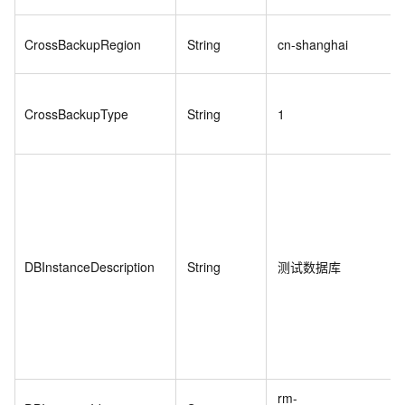
CrossBackupRegion
String
cn-shanghai
CrossBackupType
String
1
DBInstanceDescription
String
测试数据库
rm-