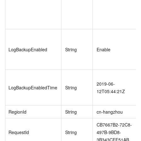
LogBackupEnabled
String
Enable
2019-06-
LogBackupEnabledTime
String
12T05:44:21Z
RegionId
String
cn-hangzhou
CB7667B2-72C8-
RequestId
String
497B-9BD8-
3B343CEF51AB