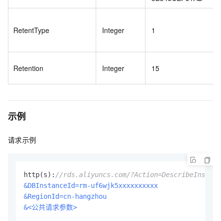
RetentType
Integer
1
Retention
Integer
15
示例
请求示例
http(s):
//rds.aliyuncs.com/?Action=DescribeInstanc
&DBInstanceId=rm-uf6wjk5xxxxxxxxxx
&RegionId=cn-hangzhou
&<公共请求参数>