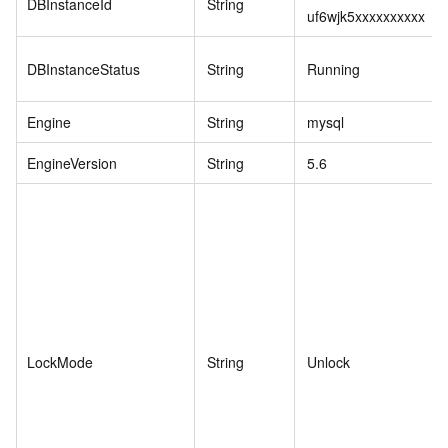
DBInstanceId
String
uf6wjk5xxxxxxxxxx
DBInstanceStatus
String
Running
Engine
String
mysql
EngineVersion
String
5.6
LockMode
String
Unlock