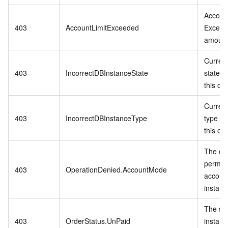
Accoun
403
AccountLimitExceeded
Exceed
amount
Curren
403
IncorrectDBInstanceState
state d
this op
Curren
403
IncorrectDBInstanceType
type do
this op
The ope
permitt
403
OperationDenied.AccountMode
accoun
instanc
The spe
403
OrderStatus.UnPaid
instanc