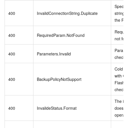
Specifi
400
InvalidConnectionString.Duplicate
string a
the RD
Require
400
RequiredParam.NotFound
not fou
Paramet
400
Parameters.Invalid
check 
Cold D
with C
400
BackupPolicyNotSupport
Flash 
check B
The ins
400
InvalideStatus.Format
does no
operati