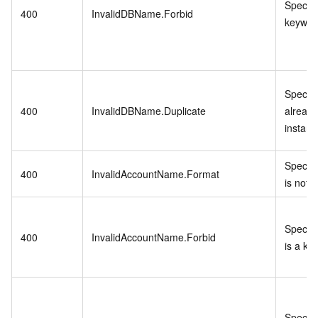
Specifi
400
InvalidDBName.Forbid
keywor
Specif
400
InvalidDBName.Duplicate
already
instanc
Specif
400
InvalidAccountName.Format
is not v
Specif
400
InvalidAccountName.Forbid
is a ke
Specifi