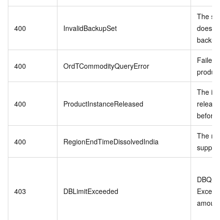
The sp
400
InvalidBackupSet
does no
backup 
Failed 
400
OrdTCommodityQueryError
product
The in
400
ProductInstanceReleased
release
before 
The reg
400
RegionEndTimeDissolvedIndia
suppor
DBQuot
403
DBLimitExceeded
Exceed
amount