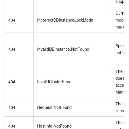
support
Current
404
IncorrectDBInstanceLockMode
mode d
this op
Specifi
404
InvalidDBInstance.NotFound
not exi
The cur
does no
404
InvalidClusterKms
access
Manage
The re
404
Request.NotFound
is not a
The spe
404
HostInfo.NotFound