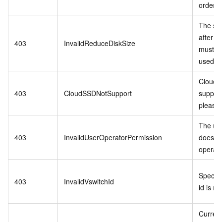
order.
The sto
after t
403
InvalidReduceDiskSize
must be
used a
Cloud 
403
CloudSSDNotSupport
support
please 
The us
403
InvalidUserOperatorPermission
does no
operati
Specifi
403
InvalidVswitchId
id is no
Curren