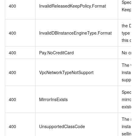
Specif
400
InvalidReleasedKeepPolicy.Format
Keep Po
the DB 
400
InvalidDBInstanceEngineType.Format
type do
this op
400
Pay.NoCreditCard
No cred
The vp
400
VpcNetworkTypeNotSupport
instanc
support
Specifi
400
MirrorInsExists
mirror 
existed
The sp
400
UnsupportedClassCode
instanc
selling.