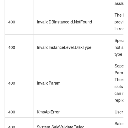
assista
The DB
400
InvalidDBInstanceId.NotFound
provide
in reco
Specifi
400
InvalidInstanceLevel.DiskType
not sup
type
Sepcifi
Paramet
There ar
400
InvalidParam
slots in
can not
replica.
400
KmsApiError
User se
Sales 
400
System.SaleValidateFailed