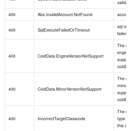
validat
400
Abs.InvalidAccount.NotFound
account
sql co
400
SqlExecuteFailedOrTimeout
failed 
The cur
engine 
400
ColdData.EngineVersionNotSupport
suppor
coldDa
The cur
minor v
400
ColdData.MinorVersionNotSupport
suppor
coldDa
The cur
400
IncorrectTargetClasscode
type do
this op