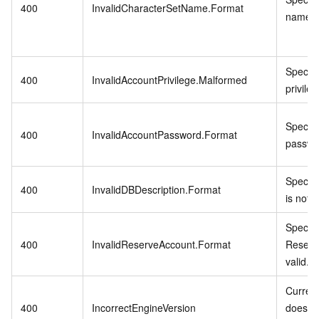
400
InvalidCharacterSetName.Format
name is
Specifi
400
InvalidAccountPrivilege.Malformed
privileg
Specifi
400
InvalidAccountPassword.Format
passwor
Specifi
400
InvalidDBDescription.Format
is not v
Specifi
400
InvalidReserveAccount.Format
Reserv
valid.
Current
400
IncorrectEngineVersion
does no