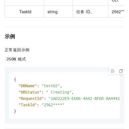
TaskId
string
任务 ID。
2562****
示例
正常返回示例
格式
JSON
{
"DBName"
:
"test02"
,
"DBStatus"
:
" Creating"
,
"RequestId"
:
"1AD222E9-E606-4A42-BF6D-8A4442913C
"TaskId"
:
"2562****"
}