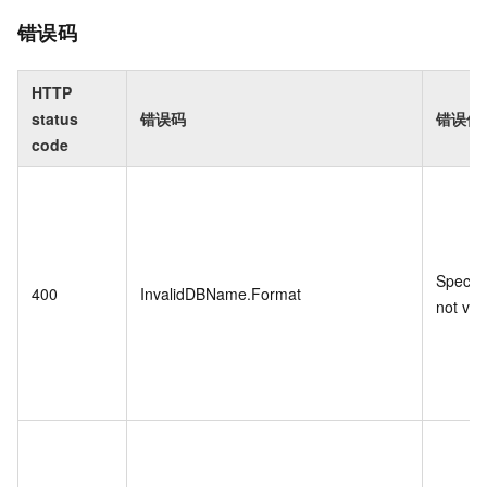
错误码
HTTP
status
错误码
错误信
code
Specif
400
InvalidDBName.Format
not vali