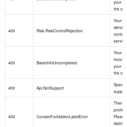
your in
the ope
Your ac
abnorm
400
Risk.RiskControlRejection
contac
service 
Your in
incomp
400
BasicInfoUncompleted
your in
the ope
Specifi
400
Api.NotSupport
suppor
There i
prohibi
400
ContainForbiddenLabelError
Please 
distribu