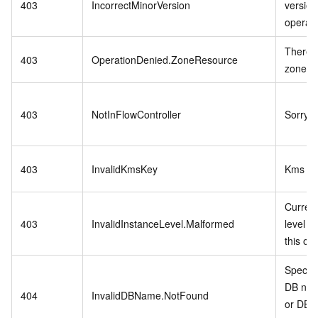
403
IncorrectMinorVersion
version
operati
There i
403
OperationDenied.ZoneResource
zone fo
403
NotInFlowController
Sorry,n
403
InvalidKmsKey
Kms key
Curren
403
InvalidInstanceLevel.Malformed
level d
this op
Specifi
DB nam
404
InvalidDBName.NotFound
or DB s