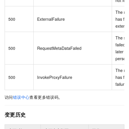
not fou
The re
500
ExternalFailure
has fai
externa
The ser
failed.
500
RequestMetaDataFailed
later o
personn
The re
500
InvokeProxyFailure
has fai
failure 
访问
错误中心
查看更多错误码。
变更历史