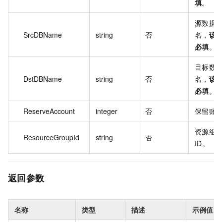
填
。
源数据
SrcDBName
string
否
名，
该
必填
。
目标数
DstDBName
string
否
名，
该
必填
。
ReserveAccount
integer
否
保留账
资源组
ResourceGroupId
string
否
ID。
返回参数
名称
类型
描述
示例值