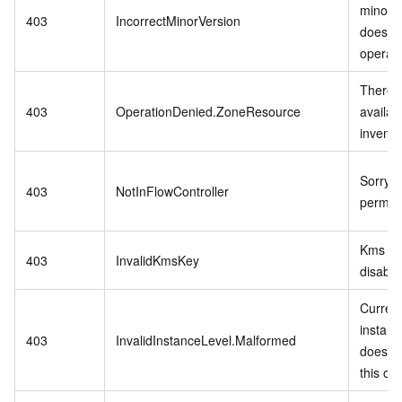
minor v
403
IncorrectMinorVersion
does no
operati
There i
403
OperationDenied.ZoneResource
availab
invento
Sorry,n
403
NotInFlowController
permiss
Kms ke
403
InvalidKmsKey
disable
Curren
instanc
403
InvalidInstanceLevel.Malformed
does no
this op