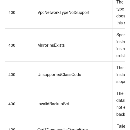
The vp
type in
400
VpcNetworkTypeNotSupport
does no
this op
Specif
instanc
400
MirrorInsExists
ins alr
existed
The sp
400
UnsupportedClassCode
instanc
stops se
The spe
databa
400
InvalidBackupSet
not exis
backup 
Failed 
400
OrdTCommodityQueryError