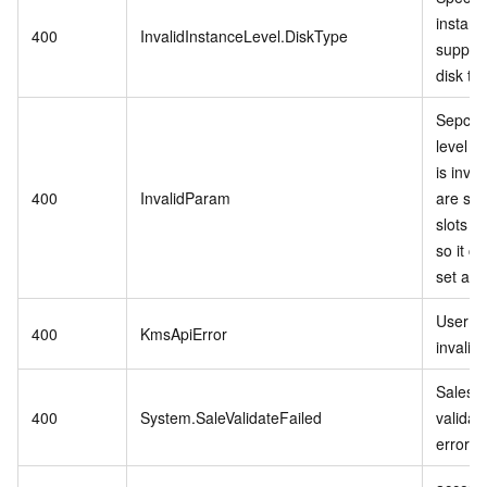
instanc
400
InvalidInstanceLevel.DiskType
support
disk ty
Sepcifi
level P
is inva
400
InvalidParam
are stil
slots in
so it c
set as r
User se
400
KmsApiError
invalid.
Sales 
400
System.SaleValidateFailed
validat
error.