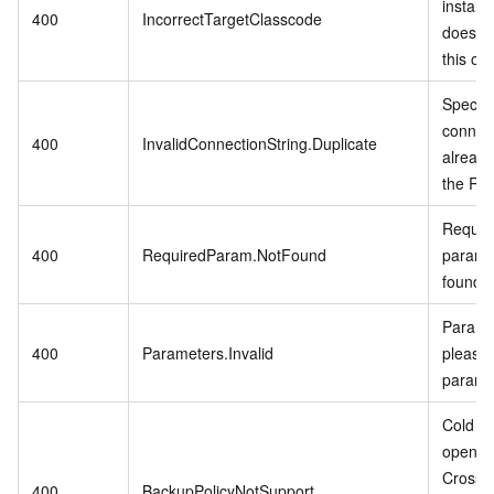
instanc
400
IncorrectTargetClasscode
does no
this op
Specifi
connect
400
InvalidConnectionString.Duplicate
already
the RD
Require
400
RequiredParam.NotFound
param i
found.
Paramet
400
Parameters.Invalid
please 
parame
Cold Da
open w
CrossB
400
BackupPolicyNotSupport