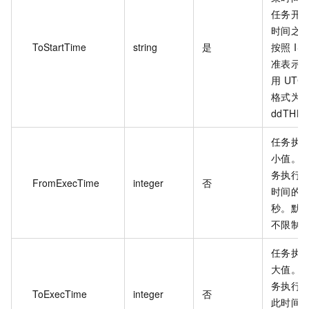
任务开
时间之
ToStartTime
string
是
按照 IS
准表示
用 UTC
格式为 y
ddTHH
任务执
小值。
务执行
FromExecTime
integer
否
时间的
秒。默认
不限制
任务执
大值。
务执行
ToExecTime
integer
否
此时间