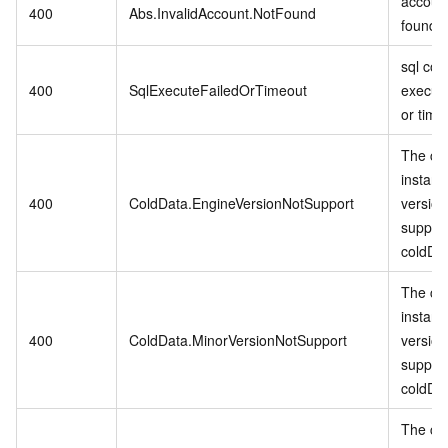
account
400
Abs.InvalidAccount.NotFound
found.
sql co
400
SqlExecuteFailedOrTimeout
executi
or time
The cu
instanc
400
ColdData.EngineVersionNotSupport
version
suppor
coldDa
The cu
instanc
400
ColdData.MinorVersionNotSupport
version
suppor
coldDa
The cu