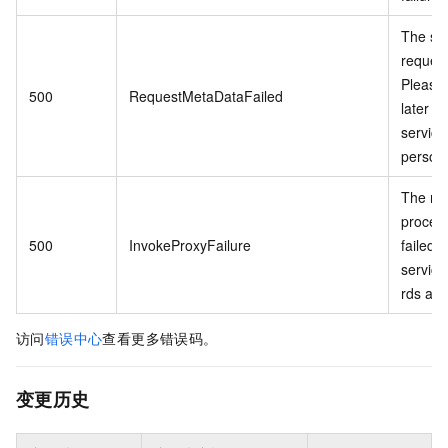
The se
request
Please 
500
RequestMetaDataFailed
later o
service
personn
The re
proces
500
InvokeProxyFailure
failed 
service 
rds api.
访问
错误中心
查看更多错误码。
变更历史