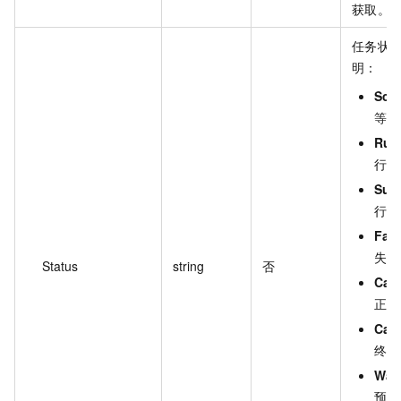
获取。
任务状
明：
Sch
等待
Run
行中
Suc
行成
Fail
失败
Status
string
否
Canc
正在
Can
终止
Wait
预设