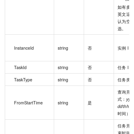
如有多
英文逗
认为空
选。
InstanceId
string
否
实例 ID
TaskId
string
否
任务 ID
TaskType
string
否
任务类
查询开
式：
yyy
FromStartTime
string
是
dd
t
hh:
时间）
任务开
束时间