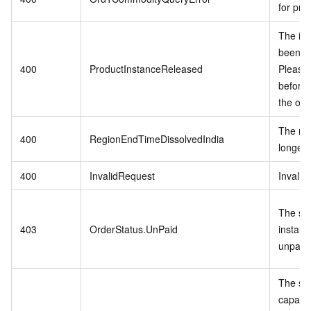
for pro
The in
been r
400
ProductInstanceReleased
Please
before 
the ord
The reg
400
RegionEndTimeDissolvedIndia
longer 
400
InvalidRequest
Invalid
The spe
403
OrderStatus.UnPaid
instanc
unpaid 
The st
capacit