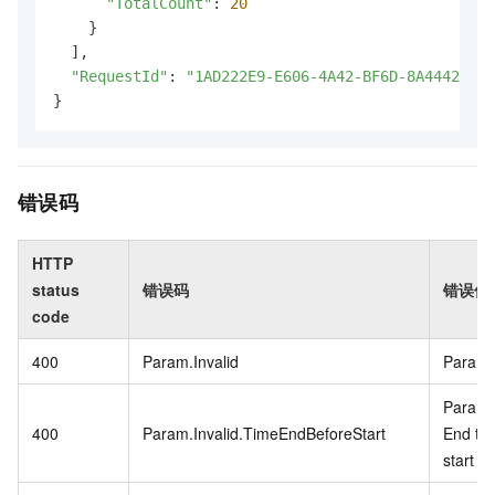
"TotalCount"
: 
20
    }

  ],

"RequestId"
: 
"1AD222E9-E606-4A42-BF6D-8A4442913C
}
错误码
HTTP
status
错误码
错误信
code
400
Param.Invalid
Param i
Param i
400
Param.Invalid.TimeEndBeforeStart
End ti
start t