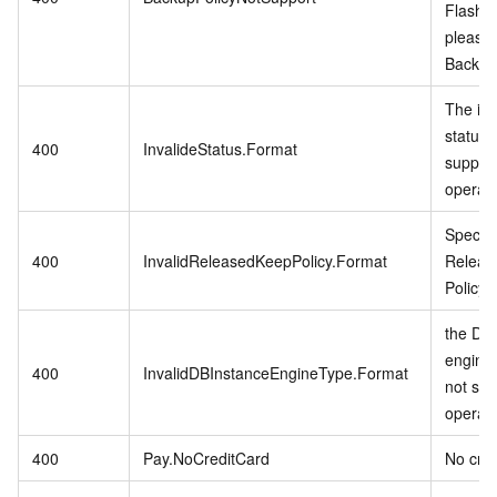
Flash 
please
Backup 
The in
status 
400
InvalideStatus.Format
support
operati
Specifi
400
InvalidReleasedKeepPolicy.Format
Releas
Policy i
the DB 
engine
400
InvalidDBInstanceEngineType.Format
not sup
operati
400
Pay.NoCreditCard
No cred