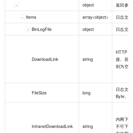
object
返回参数
Items
array<object>
日志文件
BinLogFile
object
日志文件
HTTP
DownloadLink
string
接。若当
则为空串
日志文件
FileSize
long
Byte。
内网下载
IntranetDownloadLink
string
不可下载