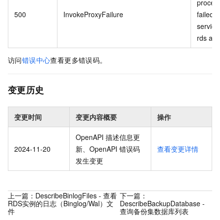
proces
500
InvokeProxyFailure
failed 
service 
rds api.
访问
错误中心
查看更多错误码。
变更历史
变更时间
变更内容概要
操作
OpenAPI 描述信息更
2024-11-20
新、OpenAPI 错误码
查看变更详情
发生变更
上一篇：
DescribeBinlogFiles - 查看
下一篇：
RDS实例的日志（Binglog/Wal）文
DescribeBackupDatabase -
件
查询备份集数据库列表