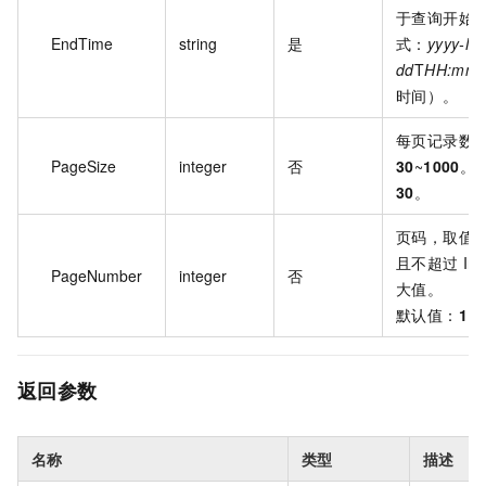
于查询开始
EndTime
string
是
式：
yyyy-M
dd
T
HH:mm
时间）。
每页记录数
PageSize
integer
否
30
~
1000
。
30
。
页码，取值：
且不超过 Int
PageNumber
integer
否
大值。
默认值：
1
。
返回参数
名称
类型
描述