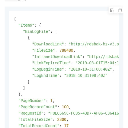
{

"Items"
: {

"BinLogFile"
: [

      {

"DownloadLink"
: 
"http://rdsbak-hz-v3.oss-c
"FileSize"
: 
788480
,

"IntranetDownloadLink"
: 
"http://rdsbak-hz-
"LinkExpiredTime"
: 
"2019-03-01T15:04:13Z"
,

"LogBeginTime"
: 
"2018-10-31T08:40Z"
,

"LogEndTime"
: 
"2018-10-31T08:40Z"
      }

    ]

  },

"PageNumber"
: 
1
,

"PageRecordCount"
: 
100
,

"RequestId"
: 
"F8EC669C-FC85-43D7-AF06-C3641626B3
"TotalFileSize"
: 
2300
,

"TotalRecordCount"
: 
17