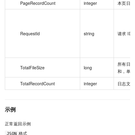
PageRecordCount
integer
本页日志
RequestId
string
请求 ID
所有日志
TotalFileSize
long
和，单位：
TotalRecordCount
integer
日志文件
示例
正常返回示例
格式
JSON