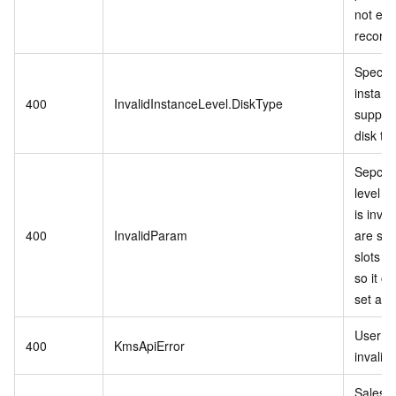
not exis
records
Specifi
instanc
400
InvalidInstanceLevel.DiskType
support
disk ty
Sepcifi
level P
is inva
400
InvalidParam
are stil
slots in
so it c
set as r
User se
400
KmsApiError
invalid.
Sales 