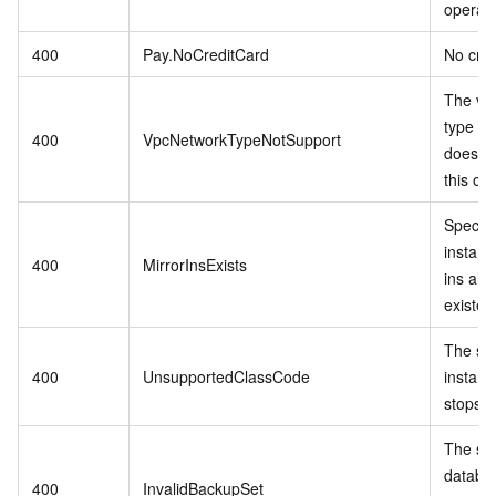
operati
400
Pay.NoCreditCard
No cred
The vp
type in
400
VpcNetworkTypeNotSupport
does no
this op
Specif
instanc
400
MirrorInsExists
ins alr
existed
The sp
400
UnsupportedClassCode
instanc
stops se
The spe
databa
400
InvalidBackupSet