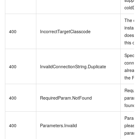
coldDa
The cu
instanc
400
IncorrectTargetClasscode
does no
this op
Specifi
connect
400
InvalidConnectionString.Duplicate
already
the RD
Require
400
RequiredParam.NotFound
param i
found.
Paramet
400
Parameters.Invalid
please 
parame