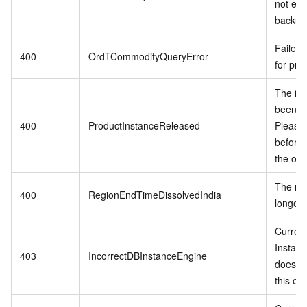
not exis
backup 
Failed 
400
OrdTCommodityQueryError
for pro
The in
been r
400
ProductInstanceReleased
Please
before 
the ord
The reg
400
RegionEndTimeDissolvedIndia
longer 
Curren
Instan
403
IncorrectDBInstanceEngine
does no
this op