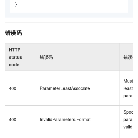
}
错误码
HTTP
status
错误码
错误信
code
Must in
400
ParameterLeastAssociate
least o
parame
Specifi
400
InvalidParameters.Format
paramet
valid.