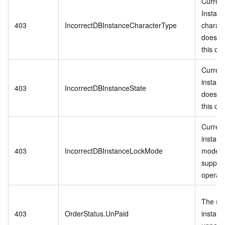
Curren
Instan
403
IncorrectDBInstanceCharacterType
charac
does no
this op
Curren
instanc
403
IncorrectDBInstanceState
does no
this op
Curren
instanc
403
IncorrectDBInstanceLockMode
mode d
support
operati
The spe
403
OrderStatus.UnPaid
instanc