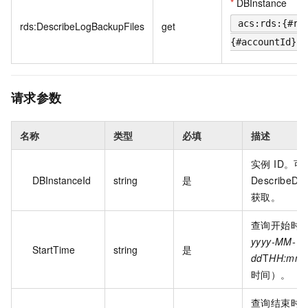
*
DBInstance
acs:rds:{#re
rds:DescribeLogBackupFiles
get
{#accountId}:d
请求参数
名称
类型
必填
描述
实例 ID。可
DBInstanceId
string
是
DescribeDB
获取。
查询开始时
yyyy-MM-
StartTime
string
是
dd
T
HH:mm
时间）。
查询结束时