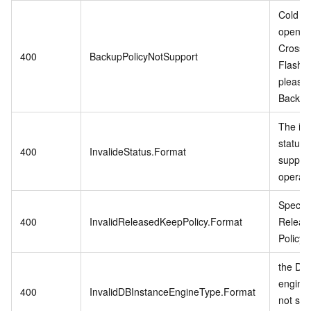
Cold Da
open w
CrossB
400
BackupPolicyNotSupport
Flash 
please
Backup 
The in
status 
400
InvalideStatus.Format
support
operati
Specifi
400
InvalidReleasedKeepPolicy.Format
Releas
Policy i
the DB 
engine
400
InvalidDBInstanceEngineType.Format
not sup