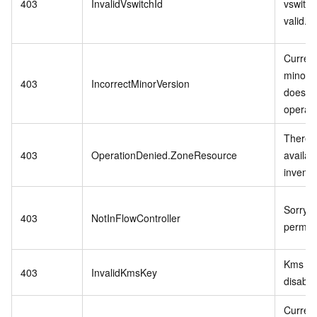
403
InvalidVswitchId
vswitch 
valid.
Curren
minor v
403
IncorrectMinorVersion
does no
operati
There i
403
OperationDenied.ZoneResource
availab
invento
Sorry,n
403
NotInFlowController
permiss
Kms ke
403
InvalidKmsKey
disable
Curren