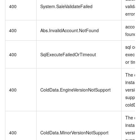
400
System.SaleValidateFailed
validat
error.
account
400
Abs.InvalidAccount.NotFound
found.
sql co
400
SqlExecuteFailedOrTimeout
executi
or time
The cu
instanc
400
ColdData.EngineVersionNotSupport
version
suppor
coldDa
The cu
instanc
400
ColdData.MinorVersionNotSupport
version
suppor