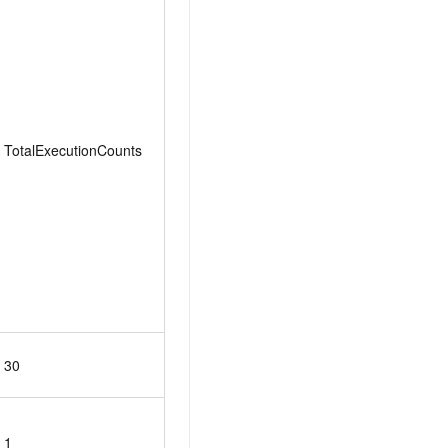
TotalExecutionCounts
30
1