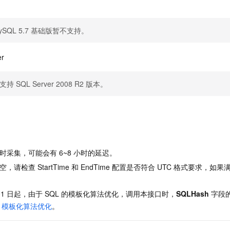
服务生态伙伴
视觉 Coding、空间感知、多模态思考等全面升级
1M上下文，专为长程任务能力而生
云工开物
企业应用
Night Plan 支持 Qwen 3.8-Max
AI 办公
NEW
Red Hat
30+ 款产品免费体验
夜间 5 折，Qwen/Meoo/TokenPlan 客户专享
AI智能应用
科研合作
ERP
ySQL 5.7 基础版暂不支持。
堂（旗舰版）
SUSE
智能客服
AI 应用构建
大模型原生
CRM
2个月
自动承接线索
er
建站小程序
Qoder
大模型服务平台百炼-应用模版
OA 办公系统
HOT
NEW
面向真实软件
个人版上线、团队版降价；千问3.8-Max首发发尝鲜
丰富多元化的应用模版和解决方案
支持 SQL Server 2008 R2 版本。
力提升
财税管理
模板建站
万有无界
大模型服务平台百炼-智能体
400电话
定制建站
的模型效果
灵活可视化地构建企业级 Agent
方案
广告营销
模板小程序
秒悟
人工智能平台 PAI
定制小程序
云端极速 AI 
新一代 AI 视频生成模型，深度适配广告营销等场景
AI Native 的算法工程平台，一站式完成建模、训练、推理服务部署
时采集，可能会有 6~8 小时的延迟。
APP 开发
，请检查 StartTime 和 EndTime 配置是否符合 UTC 格式要求，
建站系统
 月 01 日起，由于 SQL 的模板化算法优化，调用本接口时，
SQLHash
字段
AI 应用
10分钟微调：让0.6B模型媲美235B模型
多模态数据信
L 模板化算法优化
。
依托云原生高可用架构,实现Dify私有化部署
用1%尺寸在特定领域达到大模型90%以上效果