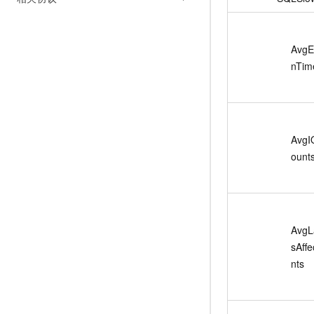
AvgE
nTim
AvgI
ount
AvgL
sAff
nts