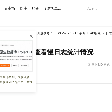
云市场
伙伴
服务
了解阿里云
AI 特惠
数据与 API
成为产品伙伴
企业增值服务
最佳实践
价格计算器
AI 场景体
基础软件
产品伙伴合
阿里云认证
市场活动
配置报价
大模型
RDS MariaDB数据库
开发参考
RDS MariaDB API参考
API目录
日志
自助选配和估算价格
ogs - 查看慢日志统计情况
步到位
域名与网站
智启 AI 普惠权益
产品生态集成认证中心
企业支持计划
云上春晚
Qwen Audio：打造专属 AI 语音助手
千问官方 MaaS 平台，为开发者和 Agent 而生，新用户赠送 1 亿 + tokens 额度
云服务器 EC
一句话生成原生
AI Coding
阿里云Maa
2026 阿里云
为企业打
数据集
Windows
大模型认证
模型
NEW
NEW
格式还原
值低价云产品抢先购
提供智能易用的域名与建站服务
至高享 1亿+免费 tokens，加速 Al 应用落地
Qwen-Audio-3.0-Realtime 端到端实时语音角色扮演
安全可靠、弹
输入一句话想法,
智能编程，一键
产品生态伙伴
专家技术服务
云上奥运之旅
弹性计算合作
阿里云中企出
手机三要素
宝塔 Linux
全部认证
beSlowLogs - 查看慢日志统计情况
价格优势
开源旗舰模型
对象存储 OSS
即刻拥有 DeepSeek-V4-Pro
阿里云 OPC 创新助力计划
云数据库 RD
一键部署幻兽
AI 电商营销
产品生态伙伴工作台
企业增值服务台
云栖战略参考
云存储合作计
云栖大会
身份实名认证
CentOS
训练营
推动算力普惠，释放技术红利
的大模型服务
最高返9万
真正可用的 1M 上下文,一次完成代码全链路开发
轻松解锁专属 DeepSeek-V4-Pro
至高百万元 Token 补贴，加速一人公司成长
稳定、安全、高性价比、高性能的云存储服务
一键购买专属
从图文生成到
复制 MD 格式
 00:47:00
云上的中国
数据库合作计
活动全景
短信
Docker
图片和
自进化智能体
人工智能平台 PAI
5 分钟轻松部署专属 QwenPaw
Token Plan 模型订阅计划
Qoder
高效搭建 AI
AI 广告创作
企业成长
大模型
NEW
HOT
信息公告
看见新力量
云网络合作计
OCR 文字识别
JAVA
级电脑
越聪明
证享300元代金券
一站式AI开发、训练和推理服务
Qwen3.8-Max 首发尝鲜，限时加量 10 倍，夜间低至2折
从聊天伙伴进化为能主动干活的本地数字员工
面向真实软件
图文、视频一
日志统计情况。
的全部系列、模块或功
Kimi-K3
HappyHors
NEW
魔搭 Mode
loud
服务实践
官网公告
区块回到产品主页，帮助
Kimi 最新旗舰模型，长程编程与推理利器
让文字生成流
金融模力时刻
Salesforce O
版
发票查验
全能环境
Qoder CN
Claude Code + GStack 打造工程团队
千问办公，限时限量积分加倍
云原生数据库 P
低代码高效构
AI 建站
NEW
作计划
计划
创新中心
魔搭 ModelSc
健康状态
让AI从“聊天伙伴”进化为能干活的“数字员工”
覆盖公网/内网、递归/权威、移动APP等全场景解析服务
安装技能 GStack，拥有专属 AI 工程团队
你的AI工作搭子，覆盖日常办公高频场景
基于千问大模型等，支持代码智能生成、研发智能问答
0 代码专业建
客户案例
天气预报查询
操作系统
Deepseek-v4-pro
HappyHors
态合作计划
态智能体模型
旗舰 MoE 大模型，百万上下文与顶尖推理能力
图生视频，流
Compute
同享
容器服务 Kubernetes 版 ACK
万小智 AI 建站低至 15元/月
云防火墙
AI 短剧/漫剧
快递物流查询
WordPress
成为服务伙
高校合作
式云数据仓库
点，立即开启云上创新
提供一站式管理容器应用的 K8s 服务
送.CN域名，送备案服务码
云原生的云上
AI助力短剧
GLM-5.2
Wan2.7-T
Ubuntu