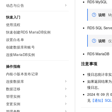
RDS MySQL
AI 产品 免费试用
网络
动态与公告
安全
云开发大赛
Tableau 订阅
1亿+ 大模型 tokens 和 
可观测
入门学习赛
说明
M
中间件
AI空中课堂在线直播课
快速入门
140+云产品 免费试用
大模型服务
使用流程
上云与迁云
产品新客免费试用，最长1
数据库
RDS SQL Serv
生态解决方案
快速创建RDS MariaDB实例
千问AI平台-Token Plan
企业出海
大模型ACA认证体验
大数据计算
设置白名单
说明
仅
助力企业全员 AI 认知与能
行业生态解决方案
政企业务
媒体服务
创建数据库和账号
千问AI平台-模型体验
开发者生态解决方案
RDS MariaDB
在线体验全尺寸、多种模态
连接MariaDB实例
企业服务与云通信
AI 开发和 AI 应用解决
注意事项
Happy 系列大模型
操作指南
域名与网站
内核小版本发布记录
慢日志统计非实
终端用户计算
如果返回结果为空
连接数据库
Serverless
慢日志。
大模型解决方案
数据迁移
2024 年 09
管理实例
开发工具
快速部署 Dify，高效搭建 
见
【通知】SQ
变更实例
迁移与运维管理
管理参数