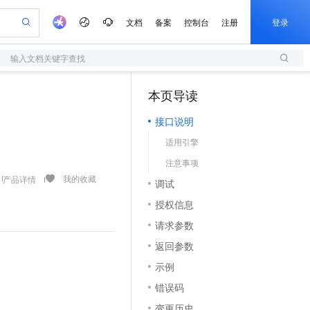
文档
备案
控制台
注册
登录
输入文档关键字查找
验
作计划
器
AI 活动
专业服务
服务伙伴合作计划
开发者社区
加入我们
服务平台百炼
阿里云 OPC 创新助力计划
本页导读
（1）
一站式生成采购清单，支持单品或批量购买
S
可编辑精美 PPT 文稿
S产品伙伴计划（繁花）
峰会
造的大模型服务与应用开发平台
轻量应用服务器
Agency Agents：拥有专属领域专家
AI 生产力先锋
Al MaaS 服务伙伴赋能合作
域名
博文
Careers
至高可申请百万元
接口说明
性可伸缩的云计算服务
 轻松生成专业的 PPT
开启高性价比 AI 编程新体验
先锋实践拓展 AI 生产力的边界
快速构建应用程序和网站，即刻迈出上云第一步
多领域专家智能体,一键组建 AI 虚拟交付团队
Token 补贴，五大权
计划
海大会
伙伴信用分合作计划
商标
问答
社会招聘
适用引擎
益加速 OPC 成功
S
帕鲁游戏服务器
数字证书管理服务（原SSL证书）
HappyHorse 打造一站式影视创作平台
飞天发布时刻
HOT
划
备案
电子书
校园招聘
注意事项
联机服务器，轻松开启游戏
视频创作，一键激活电商全链路生产力
全托管，含MySQL、PostgreSQL、SQL Server、MariaDB多引擎
实现全站HTTPS，呈现可信的WEB访问
所见，即是所愿
可视化编排打通从文字构思到成片全链路闭环
更多支持
我的收藏
产品详情
划
公司注册
镜像站
调试
视频生成
语音识别与合成
 智能体与工作流应用
短信服务
漫剧工坊：一站式动画创作平台
AI 实训营
合作伙伴培训与认证
授权信息
划
上云迁移
的智能体编程平台
站生成，高效打造优质广告素材
通过阿里云百炼高效搭建AI应用,助力高效开发
快速生产连贯的高质量长漫剧
从基础到进阶，Agent 创客手把手教你
国内短信简单易用，安全可靠，秒级触达，全球覆盖200+国家和地区。
e-1.1-T2V
Qwen3-TTS-Flash
lScope
我要反馈
查询合作伙伴
请求参数
畅细腻的高质量视频
离线语音合成大模型，多语言方言自适应，低延迟高稳定
n Alibaba Cloud ISV 合作
代维服务
olarDB
建企业门户网站
大数据开发治理平台 DataWorks
10 分钟搭建微信、支付宝小程序
返回参数
创新加速
ope
登录合作伙伴管理后台
我要建议
站，无忧落地极速上线
以可视化方式快速构建移动和 PC 门户网站
100%兼容MySQL、PostgreSQL，兼容Oracle，支持集中和分布式
高效部署网站，快速应用到小程序
Data Agent 驱动的一站式 Data+AI 开发治理平台
e-1.1-I2V
Cosyvoice-V3-Flash
示例
安全
畅自然，细节丰富
高表现力语音合成大模型，语音克隆听感自然
我要投诉
上云场景组合购
伴
错误码
边界网络安全防护产品
漫剧创作，剧本、分镜、视频高效生成
覆盖90%+业务场景，专享组合折扣价
2V
VPN
Fun-ASR
变更历史