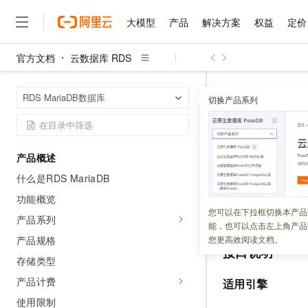
大模型
产品
解决方案
权益
定价
官方文档
云数据库 RDS
大模型
产品
解决方案
权益
定价
云市场
伙伴
服务
了解阿里云
精选产品
精选解决方案
普惠上云
产品定价
精选商城
成为销售伙伴
售前咨询
为什么选择阿里云
千问AI平台
云数据库 RDS
首页
RDS MariaDB数据库
了解云产品的定价详情
切换产品系列
DescribeSlowL
大模型服务平台百炼
睿译宝，AI翻译排版一
普惠上云 官方力荐
分销伙伴
在线服务
网站建设
什么是云计算
大
大模型服务与应用平台
上传文档即自动完成翻译和
云服务器38元/年起，超
咨询伙伴
多端小程序
技术领先
Descri
云上成本管理
售后服务
千问大模型
GLM-5.2：长任务时代
官方推荐返现计划
大模型
大模型
精选产品
精选解决方案
Salesforce 国际版订阅
稳定可靠
产品概述
管理和优化成本
多元化、高性能、安全可靠
推荐新用户得奖励，单订单
销售伙伴合作计划
自助服务
什么是RDS MariaDB
更新时间：
2026-04-16
友盟天域
安全合规
人工智能与机器学习
AI
文本生成
无影云电脑
Hermes Agent，打造
云工开物
无影生态合作计划
在线服务
功能概览
观测云
分析师报告
随时随地安全接入的云上超
自主进化，持久记忆，越用
高校专属算力普惠，学生认
计算
互联网应用开发
该接口用于查询慢
您可以在下拉框切换本产品
Qwen3.8-Max
HOT
产品系列
Salesforce On Alibaba C
工单服务
能，也可以点击左上角产品
智能体时代全能旗舰模型
Tuya 物联网平台阿里云
研究报告与白皮书
云解析DNS
快速拥有专属 OpenClaw
Consulting Partner 合
大数据
容器
产品规格
您更高效阅读文档。
免费试用
短信专区
接口说明
蓝凌 OA
Qwen3.7-Plus
存储类型
AI 大模型销售与服务生
现代化应用
存储
天池大赛
能看、能想、能动手的多模
云原生大数据计算服务 Max
解决方案免费试用 新老
电子合同
产品计费
适用引擎
面向分析的企业级SaaS模
最高领取价值200元试用
安全
网络与CDN
AI 算法大赛
Qwen3-VL-Plus
使用限制
畅捷通