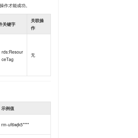
操作才能成功。
关联操
件关键字
作
rds:Resour
无
ceTag
示例值
rm-uf6wjk5****