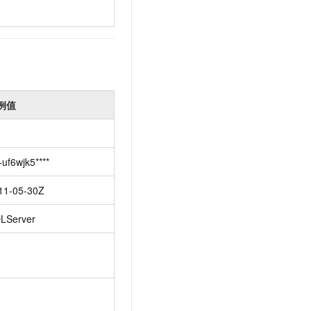
例值
-uf6wjk5****
11-05-30Z
LServer