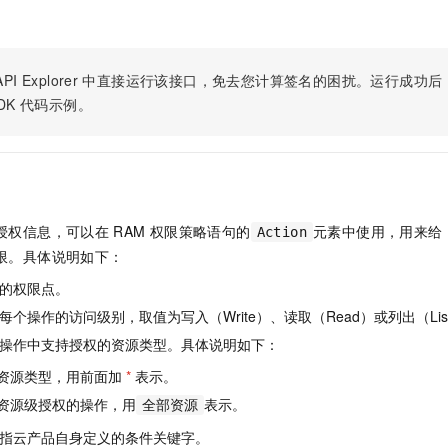
一个 AI 助手
即刻拥有 DeepSeek-R1 满血版
超强辅助，Bol
在企业官网、通讯软件中为客户提供 AI 客服
多种方案随心选，轻松解锁专属 DeepSeek
PI Explorer
中直接运行该接口，免去您计算签名的困扰。运行成功后，OpenA
DK
代码示例。
授权信息，可以在
RAM
权限策略语句的
元素中使用，用来给
Action
限。具体说明如下：
的权限点。
个操作的访问级别，取值为写入（Write）、读取（Read）或列出（Lis
操作中支持授权的资源类型。具体说明如下：
资源类型，用前面加
*
表示。
资源级授权的操作，用
表示。
全部资源
指云产品自身定义的条件关键字。