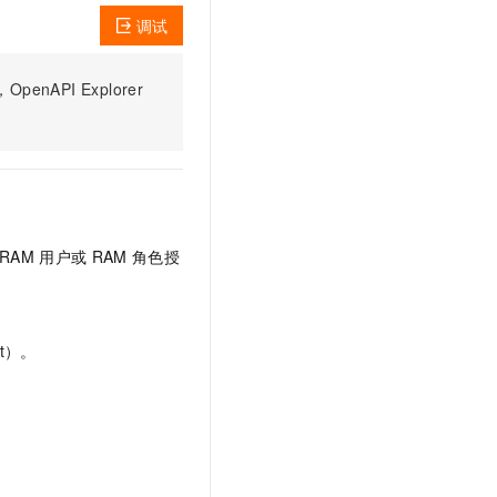
t.diy 一步搞定创意建站
构建大模型应用的安全防护体系
调试
通过自然语言交互简化开发流程,全栈开发支持
通过阿里云安全产品对 AI 应用进行安全防护
PI Explorer
RAM
用户或
RAM
角色授
t）。