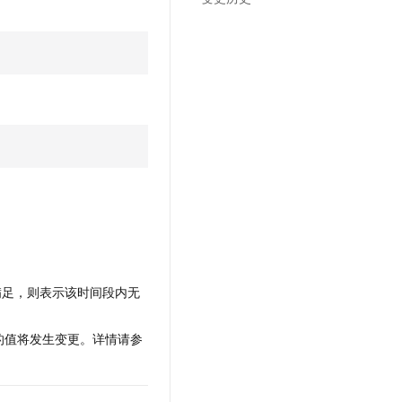
文戏情感细腻自然，动作戏激烈拳拳到肉，实现更强表演能力
支持中英文自由切换，具备更强的噪声鲁棒性
云聚AI 严选权益
SSL 证书
，一键激活高效办公新体验
精选AI产品，从模型到应用全链提效
堡垒机
AI 用量加速计划
应用
防火墙
、识别商机，让客服更高效、服务更出色。
新老同享，达量后返
千问办公
主机安全
NEW
的智能体编程平台
一站式AI生产力平台
AI 应用及服务市场
伶鹊
企业级人与Agent协作平台，接入和调度多个数字员工
智能客服平台，对话机器人、对话分析、智能外呼
AI 应用
大模型服务平台百炼 - 全妙
大模型
应用创作平台
多模态内容创作工具，已接入 DeepSeek
自然语言处理
如果满足，则表示该时间段内无
数据标注
机器学习
的值将发生变更。详情请参
息提取
与 AI 智能体进行实时音视频通话
从文本、图片、视频中提取结构化的属性信息
构建支持视频理解的 AI 音视频实时通话应用