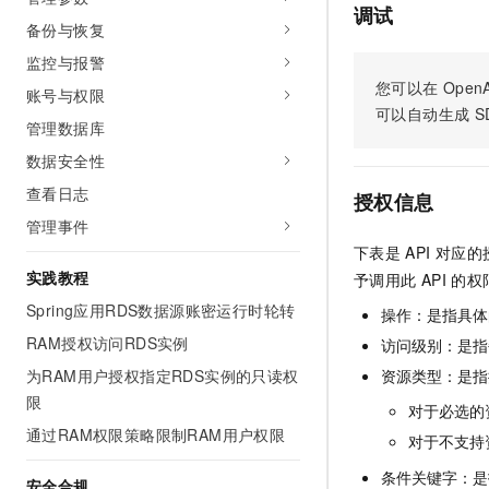
调试
10 分钟在聊天系统中增加
专有云
备份与恢复
监控与报警
您可以在
OpenA
账号与权限
可以自动生成
S
管理数据库
数据安全性
查看日志
授权信息
管理事件
下表是
API
对应的
实践教程
予调用此
API
的权
Spring应用RDS数据源账密运行时轮转
操作：是指具体
RAM授权访问RDS实例
访问级别：是指每
资源类型：是指
为RAM用户授权指定RDS实例的只读权
限
对于必选的
通过RAM权限策略限制RAM用户权限
对于不支持
条件关键字：是
安全合规