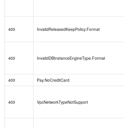
400
InvalidReleasedKeepPolicy.Format
400
InvalidDBInstanceEngineType.Format
400
Pay.NoCreditCard
400
VpcNetworkTypeNotSupport