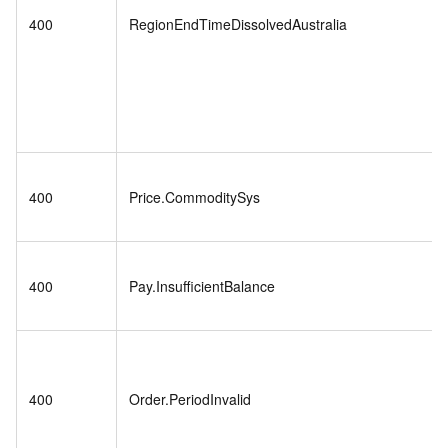
400
RegionEndTimeDissolvedAustralia
400
Price.CommoditySys
400
Pay.InsufficientBalance
400
Order.PeriodInvalid