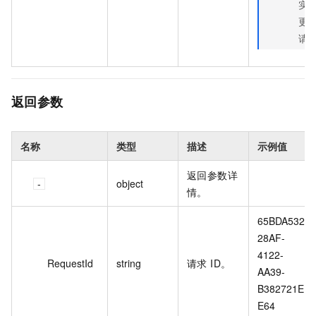
实
更
请
返回参数
名称
类型
描述
示例值
返回参数详
object
情。
65BDA532-
28AF-
4122-
RequestId
string
请求 ID。
AA39-
B382721EE
E64