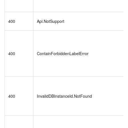
400
Api.NotSupport
400
ContainForbiddenLabelError
400
InvalidDBInstanceId.NotFound