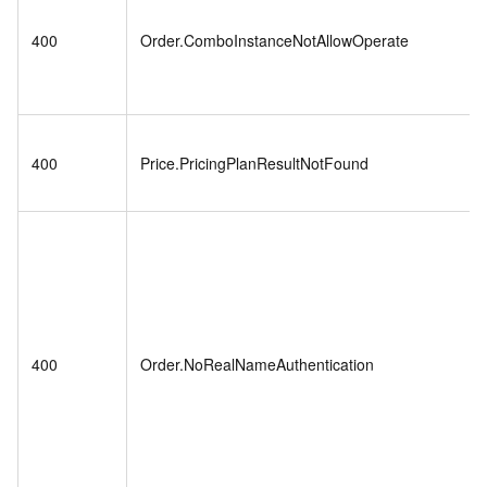
400
Order.ComboInstanceNotAllowOperate
400
Price.PricingPlanResultNotFound
400
Order.NoRealNameAuthentication