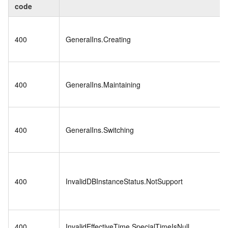
code
400
GeneralIns.Creating
400
GeneralIns.Maintaining
400
GeneralIns.Switching
400
InvalidDBInstanceStatus.NotSupport
400
InvalidEffectiveTime.SpecialTimeIsNull