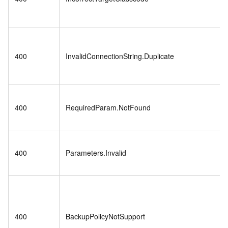
400
InvalidConnectionString.Duplicate
400
RequiredParam.NotFound
400
Parameters.Invalid
400
BackupPolicyNotSupport