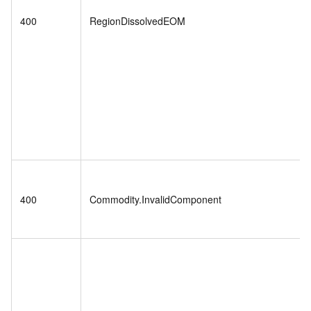
400
RegionDissolvedEOM
400
Commodity.InvalidComponent