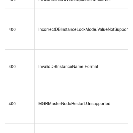
400
IncorrectDBInstanceLockMode.ValueNotSupporte
400
InvalidDBInstanceName.Format
400
MGRMasterNodeRestart.Unsupported