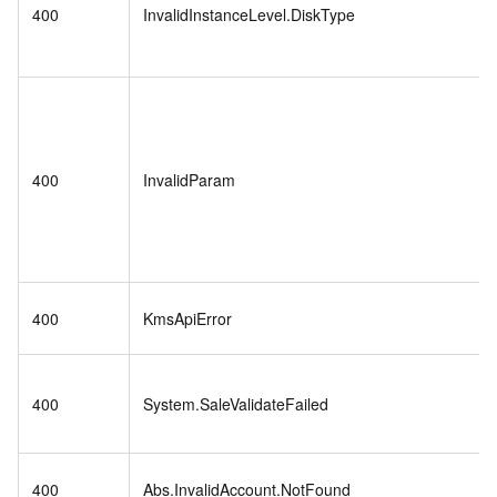
400
InvalidInstanceLevel.DiskType
400
InvalidParam
400
KmsApiError
400
System.SaleValidateFailed
400
Abs.InvalidAccount.NotFound