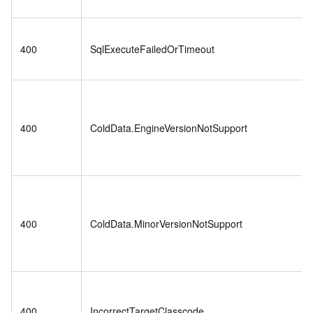
400
SqlExecuteFailedOrTimeout
400
ColdData.EngineVersionNotSupport
400
ColdData.MinorVersionNotSupport
400
IncorrectTargetClasscode