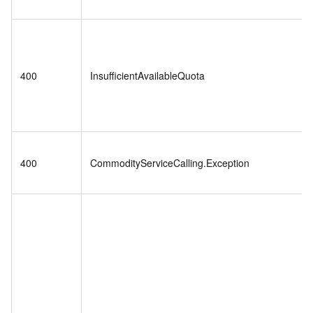
400
InsufficientAvailableQuota
400
CommodityServiceCalling.Exception