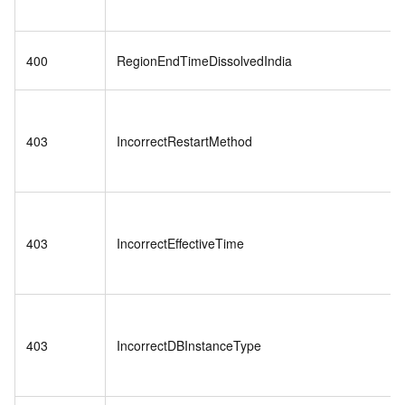
400
RegionEndTimeDissolvedIndia
403
IncorrectRestartMethod
403
IncorrectEffectiveTime
403
IncorrectDBInstanceType