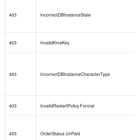
403
IncorrectDBInstanceState
403
InvalidKmsKey
403
IncorrectDBInstanceCharacterType
403
InvalidRestartPolicy.Format
403
OrderStatus.UnPaid