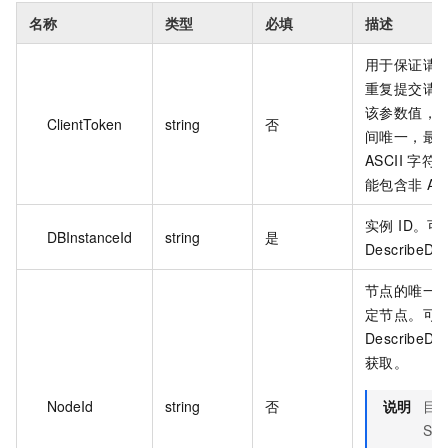
名称
类型
必填
描述
用于保证请
重复提交请
该参数值，
ClientToken
string
否
间唯一，最大
ASCII 字
能包含非 AS
实例 ID。可
DBInstanceId
string
是
DescribeD
节点的唯一
定节点。可
DescribeDB
获取。
NodeId
string
否
说明
目前
Se