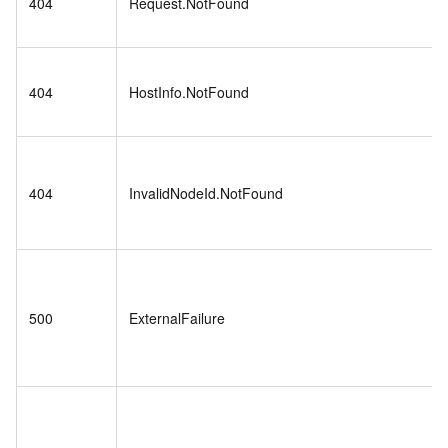
404
Request.NotFound
404
HostInfo.NotFound
404
InvalidNodeId.NotFound
500
ExternalFailure