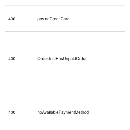
400
pay.noCreditCard
400
Order.InstHasUnpaidOrder
400
noAvailablePaymentMethod