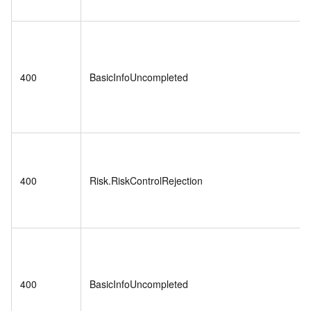
400
BasicInfoUncompleted
400
Risk.RiskControlRejection
400
BasicInfoUncompleted