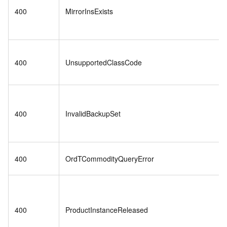
400
MirrorInsExists
400
UnsupportedClassCode
400
InvalidBackupSet
400
OrdTCommodityQueryError
400
ProductInstanceReleased