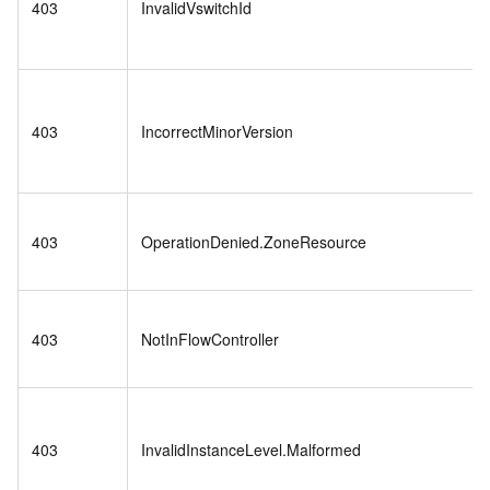
403
InvalidVswitchId
403
IncorrectMinorVersion
403
OperationDenied.ZoneResource
403
NotInFlowController
403
InvalidInstanceLevel.Malformed