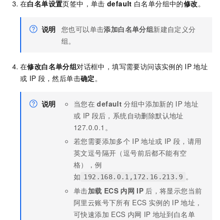
在
白名单设置
页签中，单击
default
白名单分组中的
修改
。
说明
您也可以单击
添加白名单分组
新建自定义分
组。
在
修改白名单分组
对话框中，填写需要访问该实例的
IP
地址
或
IP
段，然后单击
确定
。
说明
当您在
default
分组中添加新的
IP
地址
或
IP
段后，系统自动删除默认地址
127.0.0.1。
若您需要添加多个
IP
地址或
IP
段，请用
英文逗号隔开（逗号前后都不能有空
格），例
如
。
192.168.0.1,172.16.213.9
单击
加载
ECS
内网
IP
后，将显示您当前
阿里云账号下所有
ECS
实例的
IP
地址，
可快速添加
ECS
内网
IP
地址到白名单