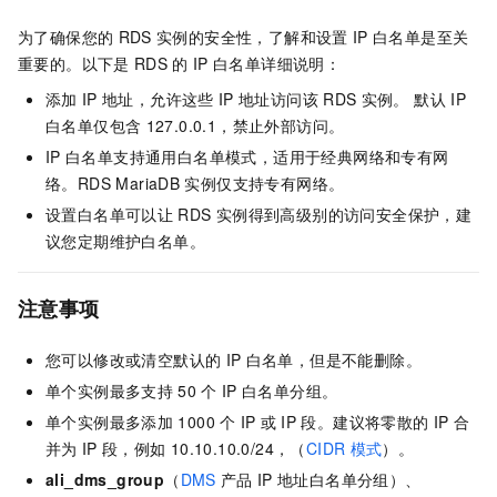
为了确保您的
RDS
实例的安全性，了解和设置
IP
白名单是至关
重要的。以下是
RDS
的
IP
白名单详细说明：
添加
IP
地址，允许这些
IP
地址访问该
RDS
实例。 默认
IP
白名单仅包含
127.0.0.1，禁止外部访问。
IP
白名单支持通用白名单模式，适用于经典网络和专有网
络。RDS MariaDB
实例仅支持专有网络。
设置白名单可以让
RDS
实例得到高级别的访问安全保护，建
议您定期维护白名单。
注意事项
您可以修改或清空默认的
IP
白名单，但是不能删除。
单个实例最多支持
50
个
IP
白名单分组。
单个实例最多添加
1000
个
IP
或
IP
段。建议将零散的
IP
合
并为
IP
段，例如
10.10.10.0/24，（
CIDR
模式
）。
ali_dms_group
（
DMS
产品
IP
地址白名单分组）、