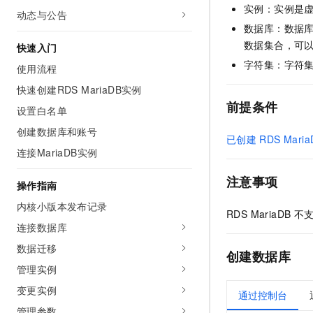
实例：实例是
AI 产品 免费试用
网络
动态与公告
安全
云开发大赛
Tableau 订阅
1亿+ 大模型 tokens 和 
数据库：数据
可观测
入门学习赛
中间件
数据集合，可
AI空中课堂在线直播课
快速入门
140+云产品 免费试用
大模型服务
字符集：字符
使用流程
上云与迁云
产品新客免费试用，最长1
数据库
生态解决方案
快速创建RDS MariaDB实例
千问AI平台-Token Plan
企业出海
大模型ACA认证体验
大数据计算
前提条件
设置白名单
助力企业全员 AI 认知与能
行业生态解决方案
政企业务
媒体服务
创建数据库和账号
千问AI平台-模型体验
已创建
RDS Maria
开发者生态解决方案
在线体验全尺寸、多种模态
连接MariaDB实例
企业服务与云通信
AI 开发和 AI 应用解决
Happy 系列大模型
注意事项
操作指南
域名与网站
内核小版本发布记录
RDS MariaDB
不
终端用户计算
连接数据库
Serverless
大模型解决方案
数据迁移
创建数据库
管理实例
开发工具
快速部署 Dify，高效搭建 
变更实例
通过控制台
迁移与运维管理
管理参数