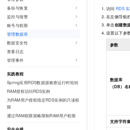
10 分钟在聊天系统中增加
专有云
备份与恢复
访问
RDS
实
监控与报警
在左侧导航
单击
创建数
账号与权限
设置以下参
管理数据库
数据安全性
参数
查看日志
管理事件
实践教程
数据库
Spring应用RDS数据源账密运行时轮转
（DB）名
RAM授权访问RDS实例
为RAM用户授权指定RDS实例的只读权
限
通过RAM权限策略限制RAM用户权限
支持字符
安全合规