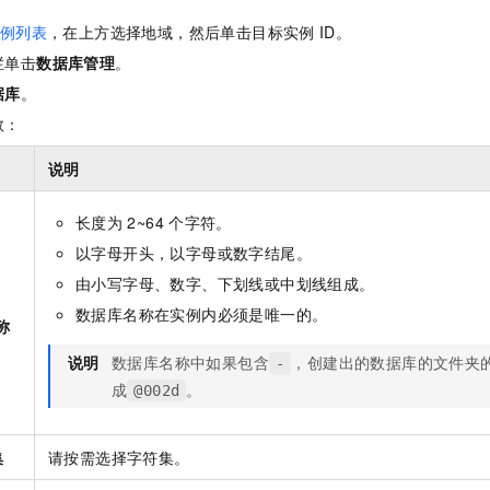
一个 AI 助手
即刻拥有 DeepSeek-R1 满血版
超强辅助，Bol
例列表
，在上方选择地域，然后单击目标实例
ID。
在企业官网、通讯软件中为客户提供 AI 客服
多种方案随心选，轻松解锁专属 DeepSeek
栏单击
数据库管理
。
据库
。
数：
说明
长度为
2~64
个字符。
以字母开头，以字母或数字结尾。
由小写字母、数字、下划线或中划线组成。
数据库名称在实例内必须是唯一的。
称
说明
数据库名称中如果包含
，创建出的数据库的文件夹
-
成
。
@002d
集
请按需选择字符集。