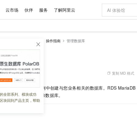
云市场
伙伴
服务
了解阿里云
AI 特惠
数据与 API
成为产品伙伴
企业增值服务
最佳实践
价格计算器
AI 场景体
基础软件
产品伙伴合
阿里云认证
市场活动
配置报价
大模型
RDS MariaDB数据库
操作指南
管理数据库
自助选配和估算价格
新方式
域名与网站
睿译宝，AI翻译排版一步到位
智启 AI 普惠权益
产品生态集成认证中心
企业支持计划
云上春晚
千问官方 MaaS 平台，为开发者和 Agent 而生，新用户赠送 1 亿 + tokens 额度
云服务器 EC
Qwen Aud
AI Coding
阿里云Maa
2026 阿里云
为企业打
数据集
Windows
大模型认证
模型
NEW
NEW
交付可用成果
值低价云产品抢先购
提供智能易用的域名与建站服务
上传文档即自动完成翻译和格式还原
至高享 1亿+免费 tokens，加速 Al 应用落地
安全可靠、弹
智能编程，一键
库
产品生态伙伴
专家技术服务
云上奥运之旅
弹性计算合作
阿里云中企出
手机三要素
宝塔 Linux
全部认证
价格优势
有专属领域专家
对象存储 OSS
GLM-5.2：长任务时代开源旗舰模型
阿里云 OPC 创新助力计划
云数据库 RD
即刻拥有 DeepS
AI 电商营销
产品生态伙伴工作台
企业增值服务台
云栖战略参考
云存储合作计
云栖大会
身份实名认证
CentOS
训练营
推动算力普惠，释放技术红利
的大模型服务
最高返9万
多领域专家智能体,一键组建 AI 虚拟交付团队
至高百万元 Token 补贴，加速一人公司成长
稳定、安全、高性价比、高性能的云存储服务
真正可用的 1M 上下文,一次完成代码全链路开发
轻松解锁专属 Dee
从图文生成到
复制 MD 格式
 07:17:03
云上的中国
数据库合作计
活动全景
短信
Docker
图片和
站式影视创作平台
人工智能平台 PAI
Hermes Agent，打造自进化智能体
Token Plan 模型订阅计划
Qoder
5 分钟轻松部署
AI 广告创作
企业成长
大模型
NEW
信息公告
B
实例后，您需要在实例中创建与您业务相关的数据库。RDS MariaDB
看见新力量
云网络合作计
OCR 文字识别
JAVA
级电脑
证享300元代金券
可视化编排打通从文字构思到成片全链路闭环
一站式AI开发、训练和推理服务
自主进化，持久记忆，越用越聪明
Qwen3.8-Max 首发尝鲜，限时加量 10 倍，夜间低至2折
面向真实软件
图文、视频一
的全部系列、模块或功
Kimi-K3
HappyHors
数据库，包括创建、删除数据库。
NEW
魔搭 Mode
loud
服务实践
官网公告
区块回到产品主页，帮助
Kimi 最新旗舰模型，长程编程与推理利器
让文字生成流
金融模力时刻
Salesforce O
版
发票查验
全能环境
Qoder CN
Claude Code + GStack 打造工程团队
千问办公，限时限量积分加倍
云原生数据库 P
低代码高效构
AI 建站
NEW
作计划
计划
创新中心
魔搭 ModelSc
健康状态
让AI从“聊天伙伴”进化为能干活的“数字员工”
覆盖公网/内网、递归/权威、移动APP等全场景解析服务
安装技能 GStack，拥有专属 AI 工程团队
你的AI工作搭子，覆盖日常办公高频场景
基于千问大模型等，支持代码智能生成、研发智能问答
0 代码专业建
客户案例
天气预报查询
操作系统
Deepseek-v4-pro
HappyHors
态合作计划
态智能体模型
旗舰 MoE 大模型，百万上下文与顶尖推理能力
图生视频，流
Compute
同享
容器服务 Kubernetes 版 ACK
万小智 AI 建站低至 15元/月
云防火墙
AI 短剧/漫剧
快递物流查询
WordPress
成为服务伙
高校合作
式云数据仓库
点，立即开启云上创新
提供一站式管理容器应用的 K8s 服务
送.CN域名，送备案服务码
云原生的云上
AI助力短剧
GLM-5.2
Wan2.7-T
Ubuntu