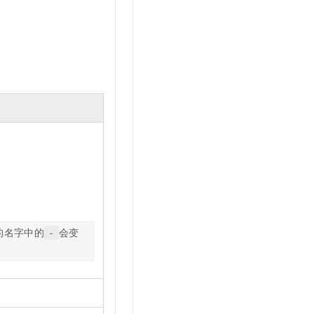
t.diy 一步搞定创意建站
构建大模型应用的安全防护体系
通过自然语言交互简化开发流程,全栈开发支持
通过阿里云安全产品对 AI 应用进行安全防护
的名字中的
会变
-