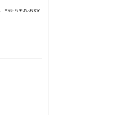
文戏情感细腻自然，动作戏激烈拳拳到肉，实现更强表演能力
支持中英文自由切换，具备更强的噪声鲁棒性
云聚AI 严选权益
SSL 证书
，一键激活高效办公新体验
精选AI产品，从模型到应用全链提效
度、与应用程序彼此独立的
堡垒机
AI 用量加速计划
应用
防火墙
、识别商机，让客服更高效、服务更出色。
新老同享，达量后返
千问办公
主机安全
NEW
的智能体编程平台
一站式AI生产力平台
AI 应用及服务市场
伶鹊
企业级人与Agent协作平台，接入和调度多个数字员工
智能客服平台，对话机器人、对话分析、智能外呼
AI 应用
大模型服务平台百炼 - 全妙
大模型
应用创作平台
多模态内容创作工具，已接入 DeepSeek
自然语言处理
数据标注
机器学习
息提取
与 AI 智能体进行实时音视频通话
从文本、图片、视频中提取结构化的属性信息
构建支持视频理解的 AI 音视频实时通话应用