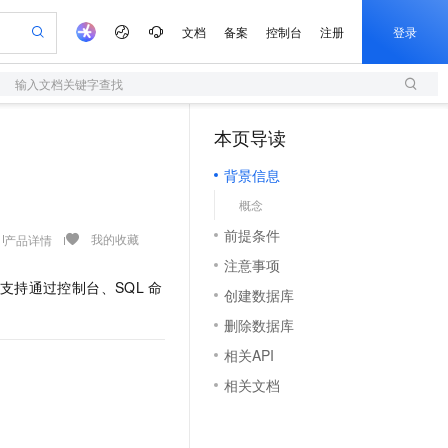
文档
备案
控制台
注册
登录
输入文档关键字查找
验
作计划
器
AI 活动
专业服务
服务伙伴合作计划
开发者社区
加入我们
服务平台百炼
阿里云 OPC 创新助力计划
本页导读
（1）
一站式生成采购清单，支持单品或批量购买
S
io：打造专属 AI 语音助手
S产品伙伴计划（繁花）
峰会
造的大模型服务与应用开发平台
轻量应用服务器
一句话生成原生可编辑精美 PPT 文稿
AI 生产力先锋
Al MaaS 服务伙伴赋能合作
域名
博文
Careers
至高可申请百万元
背景信息
性可伸缩的云计算服务
开启高性价比 AI 编程新体验
Qwen-Audio-3.0-Realtime 端到端实时语音角色扮演
输入一句话想法, 轻松生成专业的 PPT
先锋实践拓展 AI 生产力的边界
快速构建应用程序和网站，即刻迈出上云第一步
Token 补贴，五大权
计划
海大会
伙伴信用分合作计划
商标
问答
社会招聘
概念
益加速 OPC 成功
S
eek-V4-Pro
数字证书管理服务（原SSL证书）
一键部署幻兽帕鲁游戏服务器
飞天发布时刻
HOT
划
备案
电子书
校园招聘
前提条件
pSeek-V4-Pro
视频创作，一键激活电商全链路生产力
全托管，含MySQL、PostgreSQL、SQL Server、MariaDB多引擎
实现全站HTTPS，呈现可信的WEB访问
一键购买专属联机服务器，轻松开启游戏
所见，即是所愿
我的收藏
产品详情
更多支持
划
公司注册
镜像站
注意事项
视频生成
语音识别与合成
专属 QwenPaw
短信服务
漫剧工坊：一站式动画创作平台
AI 实训营
HOT
支持通过控制台、SQL
命
合作伙伴培训与认证
创建数据库
划
上云迁移
的智能体编程平台
站生成，高效打造优质广告素材
从聊天伙伴进化为能主动干活的本地数字员工
快速生产连贯的高质量长漫剧
从基础到进阶，Agent 创客手把手教你
国内短信简单易用，安全可靠，秒级触达，全球覆盖200+国家和地区。
e-1.1-T2V
Qwen3-TTS-Flash
lScope
我要反馈
查询合作伙伴
删除数据库
畅细腻的高质量视频
离线语音合成大模型，多语言方言自适应，低延迟高稳定
n Alibaba Cloud ISV 合作
代维服务
olarDB
建企业门户网站
大数据开发治理平台 DataWorks
10 分钟搭建微信、支付宝小程序
相关API
创新加速
ope
登录合作伙伴管理后台
我要建议
站，无忧落地极速上线
以可视化方式快速构建移动和 PC 门户网站
100%兼容MySQL、PostgreSQL，兼容Oracle，支持集中和分布式
高效部署网站，快速应用到小程序
Data Agent 驱动的一站式 Data+AI 开发治理平台
e-1.1-I2V
Cosyvoice-V3-Flash
相关文档
安全
畅自然，细节丰富
高表现力语音合成大模型，语音克隆听感自然
我要投诉
上云场景组合购
伴
边界网络安全防护产品
漫剧创作，剧本、分镜、视频高效生成
覆盖90%+业务场景，专享组合折扣价
2V
VPN
Fun-ASR