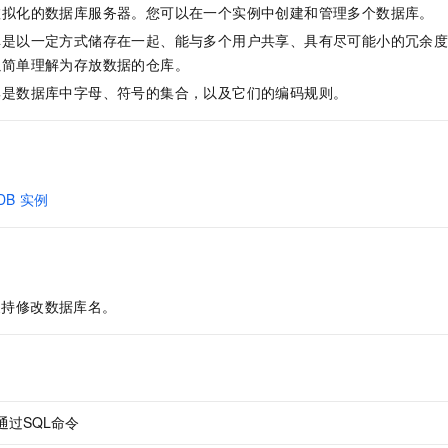
服务生态伙伴
视觉 Coding、空间感知、多模态思考等全面升级
1M上下文，专为长程任务能力而生
云工开物
虚拟化的数据库服务器。您可以在一个实例中创建和管理多个数据库。
企业应用
Night Plan 支持 Qwen 3.8-Max
AI 办公
NEW
Red Hat
30+ 款产品免费体验
夜间 5 折，Qwen/Meoo/TokenPlan 客户专享
AI智能应用
库是以一定方式储存在一起、能与多个用户共享、具有尽可能小的冗余
科研合作
ERP
以简单理解为存放数据的仓库。
堂（旗舰版）
SUSE
智能客服
AI 应用构建
大模型原生
集是数据库中字母、符号的集合，以及它们的编码规则。
CRM
2个月
自动承接线索
建站小程序
Qoder
大模型服务平台百炼-应用模版
OA 办公系统
HOT
NEW
面向真实软件
个人版上线、团队版降价；千问3.8-Max首发发尝鲜
丰富多元化的应用模版和解决方案
力提升
财税管理
模板建站
万有无界
大模型服务平台百炼-智能体
DB
实例
400电话
定制建站
的模型效果
灵活可视化地构建企业级 Agent
方案
广告营销
模板小程序
秒悟
人工智能平台 PAI
定制小程序
云端极速 AI 
新一代 AI 视频生成模型，深度适配广告营销等场景
AI Native 的算法工程平台，一站式完成建模、训练、推理服务部署
支持修改数据库名。
APP 开发
建站系统
AI 应用
10分钟微调：让0.6B模型媲美235B模型
多模态数据信
依托云原生高可用架构,实现Dify私有化部署
用1%尺寸在特定领域达到大模型90%以上效果
通过SQL命令