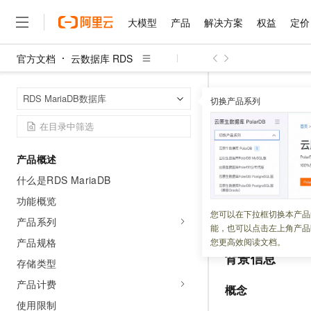
大模型
产品
解决方案
权益
定价
官方文档
云数据库 RDS
大模型
产品
解决方案
权益
定价
云市场
伙伴
服务
了解阿里云
精选产品
精选解决方案
普惠上云
产品定价
精选商城
成为销售伙伴
售前咨询
为什么选择阿里云
千问AI平台
云数据库 RDS
首页
RDS MariaDB数据库
了解云产品的定价详情
切换产品系列
大模型服务平台百炼
千问办公，解锁你的工作
普惠上云 官方力荐
分销伙伴
在线服务
网站建设
什么是云计算
大
大模型服务与应用平台
企业级Agent产品，直接
云服务器38元/年起，超
管理数据
咨询伙伴
多端小程序
技术领先
云上成本管理
售后服务
千问大模型
Agency Agents：拥
官方推荐返现计划
大模型
大模型
精选产品
精选解决方案
Salesforce 国际版订阅
稳定可靠
产品概述
管理和优化成本
多元化、高性能、安全可靠
推荐新用户得奖励，单订单
更新时间：
2025-07-07
销售伙伴合作计划
自助服务
什么是RDS MariaDB
友盟天域
安全合规
人工智能与机器学习
AI
文本生成
无影云电脑
HappyHorse 打造一
云工开物
创建
RDS MariaD
无影生态合作计划
在线服务
功能概览
观测云
分析师报告
随时随地安全接入的云上超
高校专属算力普惠，学生认
计算
互联网应用开发
您可以在下拉框切换本产品
Qwen3.8-Max
令、API
接口管理
HOT
产品系列
Salesforce On Alibaba C
工单服务
能，也可以点击左上角产品
智能体时代全能旗舰模型
Tuya 物联网平台阿里云
研究报告与白皮书
云解析DNS
快速拥有专属 OpenClaw
Consulting Partner 合
大数据
容器
产品规格
您更高效阅读文档。
免费试用
短信专区
背景信息
蓝凌 OA
Qwen3.7-Plus
存储类型
AI 大模型销售与服务生
现代化应用
存储
天池大赛
能看、能想、能动手的多模
云原生大数据计算服务 Max
解决方案免费试用 新老
电子合同
产品计费
概念
面向分析的企业级SaaS模
最高领取价值200元试用
安全
网络与CDN
AI 算法大赛
Qwen3-VL-Plus
使用限制
畅捷通