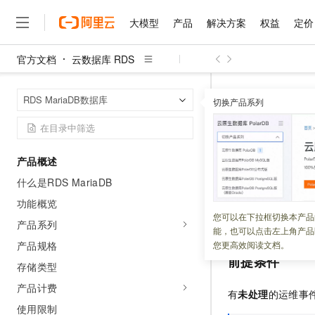
大模型
产品
解决方案
权益
定价
官方文档
云数据库 RDS
大模型
产品
解决方案
权益
定价
云市场
伙伴
服务
了解阿里云
精选产品
精选解决方案
普惠上云
产品定价
精选商城
成为销售伙伴
售前咨询
为什么选择阿里云
千问AI平台
云数据库 RDS
首页
RDS MariaDB数据库
了解云产品的定价详情
切换产品系列
大模型服务平台百炼
千问办公，解锁你的工作
普惠上云 官方力荐
分销伙伴
在线服务
网站建设
什么是云计算
大
大模型服务与应用平台
企业级Agent产品，直接
云服务器38元/年起，超
计划内事
咨询伙伴
多端小程序
技术领先
云上成本管理
售后服务
千问大模型
Agency Agents：拥
官方推荐返现计划
大模型
大模型
精选产品
精选解决方案
Salesforce 国际版订阅
稳定可靠
产品概述
管理和优化成本
多元化、高性能、安全可靠
推荐新用户得奖励，单订单
更新时间：
2025-07-01
销售伙伴合作计划
自助服务
什么是RDS MariaDB
友盟天域
安全合规
人工智能与机器学习
AI
文本生成
无影云电脑
HappyHorse 打造一
云工开物
RDS
运维事件（如
无影生态合作计划
在线服务
功能概览
观测云
分析师报告
随时随地安全接入的云上超
高校专属算力普惠，学生认
计算
互联网应用开发
您可以在下拉框切换本产品
Qwen3.8-Max
看具体的事件类型
HOT
产品系列
Salesforce On Alibaba C
工单服务
能，也可以点击左上角产品
智能体时代全能旗舰模型
Tuya 物联网平台阿里云
研究报告与白皮书
云解析DNS
快速拥有专属 OpenClaw
Consulting Partner 合
大数据
容器
产品规格
您更高效阅读文档。
免费试用
短信专区
前提条件
蓝凌 OA
Qwen3.7-Plus
存储类型
AI 大模型销售与服务生
现代化应用
存储
天池大赛
能看、能想、能动手的多模
云原生大数据计算服务 Max
解决方案免费试用 新老
电子合同
产品计费
有
未处理
的运维事
面向分析的企业级SaaS模
最高领取价值200元试用
安全
网络与CDN
AI 算法大赛
Qwen3-VL-Plus
使用限制
畅捷通