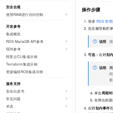
安全合规
操作步骤
使用RAM进行访问控制
登录
RDS
管理
开发参考
在左侧导航栏
集成概览
RDS MariaDB API参考
说明
强
SDK参考
可选：
在
计划
阿里云CLI集成示例
Terraform集成示例
说明
周
资源编排ROS集成示例
间
新
服务支持
安全白皮书
单击
周期时
常见问题
在弹出的面
术语
在
计划内事件