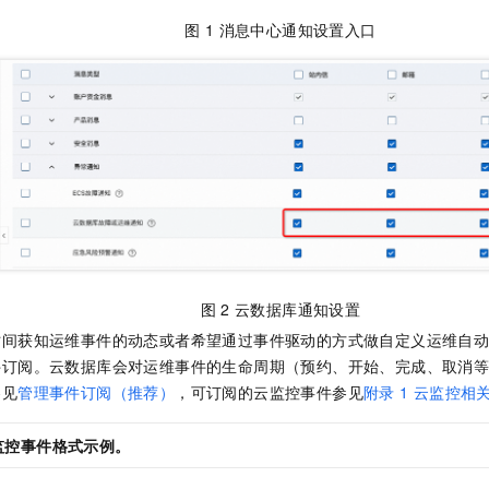
一个 AI 助手
即刻拥有 DeepSeek-R1 满血版
超强辅助，Bol
图
1 消息中心通知设置入口
在企业官网、通讯软件中为客户提供 AI 客服
多种方案随心选，轻松解锁专属 DeepSeek
图
2 云数据库通知设置
时间获知运维事件的动态或者希望通过事件驱动的方式做自定义运维自
件订阅。云数据库会对运维事件的生命周期（预约、开始、完成、取消
参见
管理事件订阅（推荐）
，可订阅的云监控事件参见
附录
1 云监控相
监控事件格式示例。