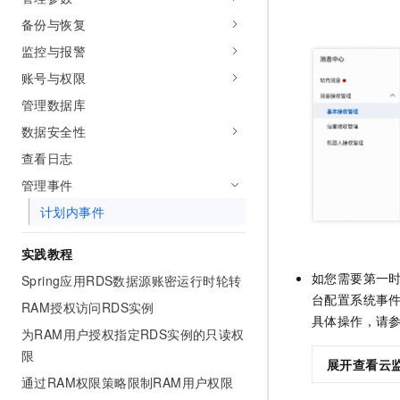
10 分钟在聊天系统中增加
专有云
备份与恢复
监控与报警
账号与权限
管理数据库
数据安全性
查看日志
管理事件
计划内事件
实践教程
如您需要第一
Spring应用RDS数据源账密运行时轮转
台配置系统事
RAM授权访问RDS实例
具体操作，请
为RAM用户授权指定RDS实例的只读权
限
展开查看云
通过RAM权限策略限制RAM用户权限