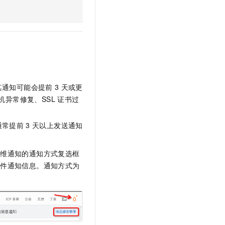
文戏情感细腻自然，动作戏激烈拳拳到肉，实现更强表演能力
支持中英文自由切换，具备更强的噪声鲁棒性
云聚AI 严选权益
SSL 证书
，一键激活高效办公新体验
精选AI产品，从模型到应用全链提效
堡垒机
AI 用量加速计划
应用
防火墙
、识别商机，让客服更高效、服务更出色。
新老同享，达量后返
千问办公
主机安全
NEW
的智能体编程平台
一站式AI生产力平台
其通知可能会提前
3
天或更
AI 应用及服务市场
伶鹊
异常修复、SSL
证书过
企业级人与Agent协作平台，接入和调度多个数字员工
智能客服平台，对话机器人、对话分析、智能外呼
AI 应用
通常提前
3
天以上发送通知
大模型服务平台百炼 - 全妙
大模型
应用创作平台
多模态内容创作工具，已接入 DeepSeek
自然语言处理
运维通知的通知方式复选框
事件通知信息。
通知方式为
数据标注
机器学习
息提取
与 AI 智能体进行实时音视频通话
从文本、图片、视频中提取结构化的属性信息
构建支持视频理解的 AI 音视频实时通话应用