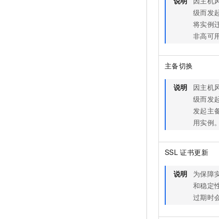
说明
因主机
级而发
将实例
非高可
主备切换
说明
因主机
级而发
发起主
用实例
SSL
证书更新
说明
为保障
和稳定
过期时