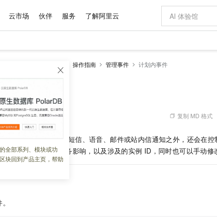
云市场
伙伴
服务
了解阿里云
AI 特惠
数据与 API
成为产品伙伴
企业增值服务
最佳实践
价格计算器
AI 场景体
基础软件
产品伙伴合
阿里云认证
市场活动
配置报价
大模型
RDS MariaDB数据库
操作指南
管理事件
计划内事件
自助选配和估算价格
新方式
域名与网站
睿译宝，AI翻译排版一步到位
智启 AI 普惠权益
产品生态集成认证中心
企业支持计划
云上春晚
千问官方 MaaS 平台，为开发者和 Agent 而生，新用户赠送 1 亿 + tokens 额度
云服务器 EC
Qwen Aud
AI Coding
阿里云Maa
2026 阿里云
为企业打
数据集
Windows
大模型认证
模型
NEW
NEW
交付可用成果
值低价云产品抢先购
提供智能易用的域名与建站服务
上传文档即自动完成翻译和格式还原
至高享 1亿+免费 tokens，加速 Al 应用落地
安全可靠、弹
智能编程，一键
件
产品生态伙伴
专家技术服务
云上奥运之旅
弹性计算合作
阿里云中企出
手机三要素
宝塔 Linux
全部认证
价格优势
有专属领域专家
对象存储 OSS
GLM-5.2：长任务时代开源旗舰模型
阿里云 OPC 创新助力计划
云数据库 RD
即刻拥有 DeepS
AI 电商营销
产品生态伙伴工作台
企业增值服务台
云栖战略参考
云存储合作计
云栖大会
身份实名认证
CentOS
训练营
推动算力普惠，释放技术红利
的大模型服务
最高返9万
多领域专家智能体,一键组建 AI 虚拟交付团队
至高百万元 Token 补贴，加速一人公司成长
稳定、安全、高性价比、高性能的云存储服务
真正可用的 1M 上下文,一次完成代码全链路开发
轻松解锁专属 Dee
从图文生成到
复制 MD 格式
 03:22:35
云上的中国
数据库合作计
活动全景
短信
Docker
图片和
站式影视创作平台
人工智能平台 PAI
Hermes Agent，打造自进化智能体
Token Plan 模型订阅计划
Qoder
5 分钟轻松部署
AI 广告创作
企业成长
大模型
NEW
信息公告
实例迁移、等）除了在
短信、
语音、邮件或站内信通知之外，还会在控
看见新力量
云网络合作计
OCR 文字识别
JAVA
级电脑
证享300元代金券
可视化编排打通从文字构思到成片全链路闭环
一站式AI开发、训练和推理服务
自主进化，持久记忆，越用越聪明
Qwen3.8-Max 首发尝鲜，限时加量 10 倍，夜间低至2折
面向真实软件
图文、视频一
的全部系列、模块或功
Kimi-K3
HappyHors
、地域、事件原因和业务影响，以及涉及的实例
ID，同时也可以手动
NEW
魔搭 Mode
loud
服务实践
官网公告
区块回到产品主页，帮助
Kimi 最新旗舰模型，长程编程与推理利器
让文字生成流
金融模力时刻
Salesforce O
版
发票查验
全能环境
Qoder CN
Claude Code + GStack 打造工程团队
千问办公，限时限量积分加倍
云原生数据库 P
低代码高效构
AI 建站
NEW
作计划
计划
创新中心
魔搭 ModelSc
健康状态
让AI从“聊天伙伴”进化为能干活的“数字员工”
覆盖公网/内网、递归/权威、移动APP等全场景解析服务
安装技能 GStack，拥有专属 AI 工程团队
你的AI工作搭子，覆盖日常办公高频场景
基于千问大模型等，支持代码智能生成、研发智能问答
0 代码专业建
客户案例
天气预报查询
操作系统
Deepseek-v4-pro
HappyHors
态合作计划
态智能体模型
旗舰 MoE 大模型，百万上下文与顶尖推理能力
图生视频，流
Compute
同享
容器服务 Kubernetes 版 ACK
万小智 AI 建站低至 15元/月
云防火墙
AI 短剧/漫剧
快递物流查询
WordPress
成为服务伙
高校合作
件。
式云数据仓库
点，立即开启云上创新
提供一站式管理容器应用的 K8s 服务
送.CN域名，送备案服务码
云原生的云上
AI助力短剧
GLM-5.2
Wan2.7-T
Ubuntu