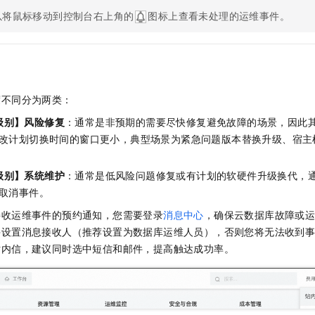
服务生态伙伴
视觉 Coding、空间感知、多模态思考等全面升级
1M上下文，专为长程任务能力而生
云工开物
企业应用
Night Plan 支持 Qwen 3.8-Max
AI 办公
NEW
以将鼠标移动到控制台右上角的
图标上查看未处理的运维事件。
Red Hat
30+ 款产品免费体验
夜间 5 折，Qwen/Meoo/TokenPlan 客户专享
AI智能应用
科研合作
ERP
堂（旗舰版）
SUSE
智能客服
AI 应用构建
大模型原生
CRM
2个月
自动承接线索
建站小程序
Qoder
大模型服务平台百炼-应用模版
OA 办公系统
HOT
NEW
度不同分为两类：
面向真实软件
个人版上线、团队版降价；千问3.8-Max首发发尝鲜
丰富多元化的应用模版和解决方案
力提升
财税管理
模板建站
级别】风险修复
：通常是非预期的需要尽快修复避免故障的场景，因此
万有无界
大模型服务平台百炼-智能体
改计划切换时间的窗口更小，典型场景为紧急问题版本替换升级、宿主机
400电话
定制建站
的模型效果
灵活可视化地构建企业级 Agent
方案
广告营销
模板小程序
级别】系统维护
：通常是低风险问题修复或有计划的软硬件升级换代，
秒悟
人工智能平台 PAI
取消事件。
定制小程序
云端极速 AI 
新一代 AI 视频生成模型，深度适配广告营销等场景
AI Native 的算法工程平台，一站式完成建模、训练、推理服务部署
接收运维事件的预约通知，您需要登录
消息中心
，确保云数据库故障或
APP 开发
并设置消息接收人（推荐设置为数据库运维人员），否则您将无法收到
建站系统
站内信，建议同时选中短信和邮件，提高触达成功率。
AI 应用
10分钟微调：让0.6B模型媲美235B模型
多模态数据信
依托云原生高可用架构,实现Dify私有化部署
用1%尺寸在特定领域达到大模型90%以上效果