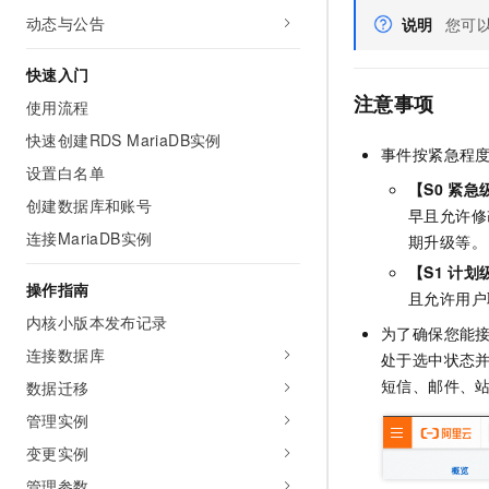
AI 产品 免费试用
网络
动态与公告
安全
云开发大赛
说明
您可
Tableau 订阅
1亿+ 大模型 tokens 和 
可观测
入门学习赛
中间件
AI空中课堂在线直播课
快速入门
140+云产品 免费试用
大模型服务
注意事项
使用流程
上云与迁云
产品新客免费试用，最长1
数据库
生态解决方案
快速创建RDS MariaDB实例
千问AI平台-Token Plan
企业出海
大模型ACA认证体验
事件按紧急程
大数据计算
设置白名单
助力企业全员 AI 认知与能
行业生态解决方案
【S0
紧急
政企业务
媒体服务
创建数据库和账号
千问AI平台-模型体验
早且允许修
开发者生态解决方案
在线体验全尺寸、多种模态
连接MariaDB实例
期升级等。
企业服务与云通信
AI 开发和 AI 应用解决
【S1
计划
Happy 系列大模型
操作指南
域名与网站
且允许用户
内核小版本发布记录
为了确保您能
终端用户计算
连接数据库
处于选中状态
Serverless
大模型解决方案
短信、邮件、
数据迁移
管理实例
开发工具
快速部署 Dify，高效搭建 
变更实例
迁移与运维管理
管理参数