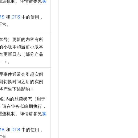
重连机制。详情请参见
实
MS
和
DTS
中的使用，
正常。
本号）更新的内容有所
的小版本和当前小版本
本更新日志（部分产品
）：。
理事件通常会引起实例
划切换时间之后的实例
将产生下述影响：
秒以内的只读状态（用于
，请在业务低峰期执行，
重连机制。详情请参见
实
MS
和
DTS
中的使用，
正常。