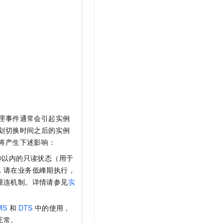
理事件通常会引起实例
划切换时间之后的实例
将产生下述影响：
秒以内的只读状态（用于
，请在业务低峰期执行，
重连机制。详情请参见
实
MS
和
DTS
中的使用，
正常。