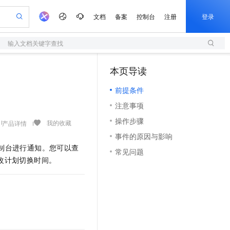
文档
备案
控制台
注册
登录
输入文档关键字查找
验
作计划
器
AI 活动
专业服务
服务伙伴合作计划
开发者社区
加入我们
服务平台百炼
阿里云 OPC 创新助力计划
本页导读
（1）
一站式生成采购清单，支持单品或批量购买
S
io：打造专属 AI 语音助手
S产品伙伴计划（繁花）
峰会
造的大模型服务与应用开发平台
轻量应用服务器
一句话生成原生可编辑精美 PPT 文稿
AI 生产力先锋
Al MaaS 服务伙伴赋能合作
域名
博文
Careers
至高可申请百万元
前提条件
性可伸缩的云计算服务
开启高性价比 AI 编程新体验
Qwen-Audio-3.0-Realtime 端到端实时语音角色扮演
输入一句话想法, 轻松生成专业的 PPT
先锋实践拓展 AI 生产力的边界
快速构建应用程序和网站，即刻迈出上云第一步
Token 补贴，五大权
计划
海大会
伙伴信用分合作计划
商标
问答
社会招聘
注意事项
益加速 OPC 成功
S
eek-V4-Pro
数字证书管理服务（原SSL证书）
一键部署幻兽帕鲁游戏服务器
飞天发布时刻
HOT
划
备案
电子书
校园招聘
操作步骤
pSeek-V4-Pro
视频创作，一键激活电商全链路生产力
全托管，含MySQL、PostgreSQL、SQL Server、MariaDB多引擎
实现全站HTTPS，呈现可信的WEB访问
一键购买专属联机服务器，轻松开启游戏
所见，即是所愿
我的收藏
产品详情
更多支持
划
公司注册
镜像站
事件的原因与影响
视频生成
语音识别与合成
专属 QwenPaw
短信服务
漫剧工坊：一站式动画创作平台
AI 实训营
HOT
制台进行通知。您可以查
合作伙伴培训与认证
常见问题
划
上云迁移
的智能体编程平台
站生成，高效打造优质广告素材
从聊天伙伴进化为能主动干活的本地数字员工
快速生产连贯的高质量长漫剧
从基础到进阶，Agent 创客手把手教你
国内短信简单易用，安全可靠，秒级触达，全球覆盖200+国家和地区。
e-1.1-T2V
Qwen3-TTS-Flash
修改计划切换时间。
lScope
我要反馈
查询合作伙伴
畅细腻的高质量视频
离线语音合成大模型，多语言方言自适应，低延迟高稳定
n Alibaba Cloud ISV 合作
代维服务
olarDB
建企业门户网站
大数据开发治理平台 DataWorks
10 分钟搭建微信、支付宝小程序
创新加速
ope
登录合作伙伴管理后台
我要建议
站，无忧落地极速上线
以可视化方式快速构建移动和 PC 门户网站
100%兼容MySQL、PostgreSQL，兼容Oracle，支持集中和分布式
高效部署网站，快速应用到小程序
Data Agent 驱动的一站式 Data+AI 开发治理平台
e-1.1-I2V
Cosyvoice-V3-Flash
安全
畅自然，细节丰富
高表现力语音合成大模型，语音克隆听感自然
我要投诉
上云场景组合购
伴
边界网络安全防护产品
漫剧创作，剧本、分镜、视频高效生成
覆盖90%+业务场景，专享组合折扣价
2V
VPN
Fun-ASR