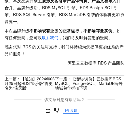
级。本次品牌升级
主要涉及各引擎产品详情页、产品文档等入口
合并
。品牌升级后，RDS MySQL
引擎、RDS PostgreSQL
引
擎、RDS SQL Server
引擎、RDS MariaDB
引擎的体验将更加协
调统一。
本次品牌升级
不影响现有业务的正常运行，不影响存量实例
。如
有任何疑问，您可以
联系我们
，我们将及时解答您的疑问。
感谢您对
RDS
的关注与支持，我们将持续为您提供更加优秀的产
品和服务！
阿里云云数据库
RDS
产品团队
上一篇：
【通知】2024年06
下一篇：
【活动/调价】云数据库RDS
月25日起RDS“经济版”将更
MySQL、PostgreSQL、MariaDB海外
名为“倚天版”
地域包年折扣下调
该文章对您有帮助吗？
反馈