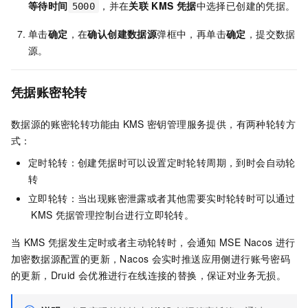
等待时间
，并在
关联
KMS
凭据
中选择已创建的凭据。
5000
单击
确定
，在
确认创建数据源
弹框中，再单击
确定
，提交数据
源。
凭据账密轮转
数据源的账密轮转功能由
KMS
密钥管理服务提供，有两种轮转方
式：
定时轮转：创建凭据时可以设置定时轮转周期，到时会自动轮
转
立即轮转：当出现账密泄露或者其他需要实时轮转时可以通过
KMS
凭据管理控制台进行立即轮转。
当
KMS
凭据发生定时或者主动轮转时，会通知
MSE Nacos
进行
加密数据源配置的更新，Nacos
会实时推送应用侧进行账号密码
的更新，Druid
会优雅进行在线连接的替换，保证对业务无损。