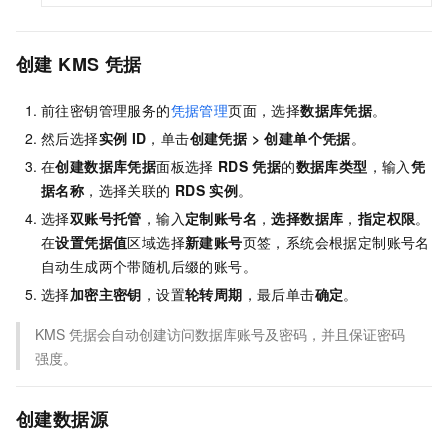
创建
KMS
凭据
前往密钥管理服务的
凭据管理
页面，选择
数据库凭据
。
然后选择
实例
ID
，单击
创建凭据
>
创建单个凭据
。
在
创建数据库凭据
面板选择
RDS
凭据
的
数据库类型
，输入
凭
据名称
，选择关联的
RDS
实例
。
选择
双账号托管
，输入
定制账号名
，
选择数据库
，
指定权限
。
在
设置凭据值
区域选择
新建账号
页签，系统会根据定制账号名
自动生成两个带随机后缀的账号。
选择
加密主密钥
，设置
轮转周期
，最后单击
确定
。
KMS
凭据会自动创建访问数据库账号及密码，并且保证密码
强度。
创建数据源