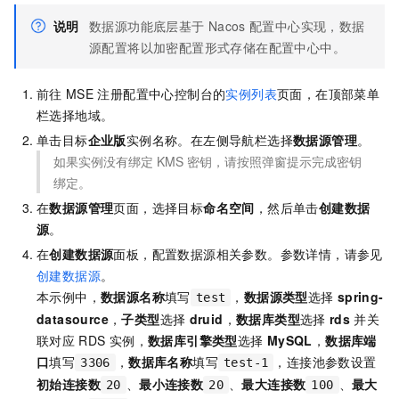
说明
数据源功能底层基于
Nacos
配置中心实现，数据
源配置将以加密配置形式存储在配置中心中。
前往
MSE
注册配置中心控制台的
实例列表
页面，在顶部菜单
栏选择地域。
单击目标
企业版
实例名称。在左侧导航栏选择
数据源管理
。
如果实例没有绑定
KMS
密钥，请按照弹窗提示完成密钥
绑定。
在
数据源管理
页面，选择目标
命名空间
，然后单击
创建数据
源
。
在
创建数据源
面板，配置数据源相关参数。参数详情，请参见
创建数据源
。
本示例中，
数据源名称
填写
，
数据源类型
选择
spring-
test
datasource
，
子类型
选择
druid
，
数据库类型
选择
rds
并关
联对应
RDS
实例，
数据库引擎类型
选择
MySQL
，
数据库端
口
填写
，
数据库名称
填写
，连接池参数设置
3306
test-1
初始连接数
、
最小连接数
、
最大连接数
、
最大
20
20
100