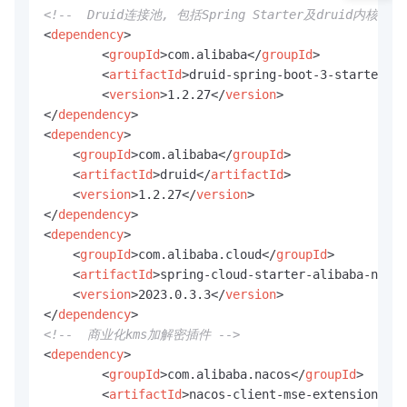
<!--  Druid连接池, 包括Spring Starter及druid内核版本
<
dependency
>
<
groupId
>
com.alibaba
</
groupId
>
<
artifactId
>
druid-spring-boot-3-starter
</
a
<
version
>
1.2.27
</
version
>
</
dependency
>
<
dependency
>
<
groupId
>
com.alibaba
</
groupId
>
<
artifactId
>
druid
</
artifactId
>
<
version
>
1.2.27
</
version
>
</
dependency
>
<
dependency
>
<
groupId
>
com.alibaba.cloud
</
groupId
>
<
artifactId
>
spring-cloud-starter-alibaba-nacos
<
version
>
2023.0.3.3
</
version
>
</
dependency
>
<!--  商业化kms加解密插件 -->
<
dependency
>
<
groupId
>
com.alibaba.nacos
</
groupId
>
<
artifactId
>
nacos-client-mse-extension
</
ar