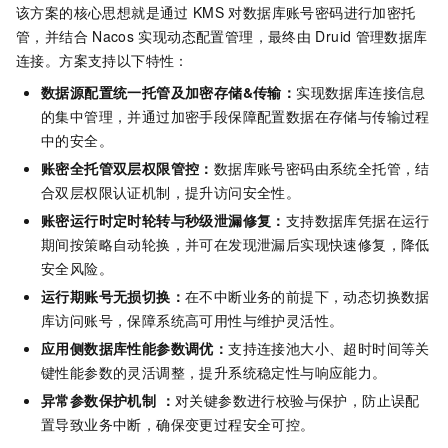
该方案的核心思想就是通过
KMS
对数据库账号密码进行加密托
管，并结合
Nacos
实现动态配置管理，最终由
Druid
管理数据库
连接。方案支持以下特性：
数据源配置统一托管及加密存储&传输：
实现数据库连接信息
的集中管理，并通过加密手段保障配置数据在存储与传输过程
中的安全。
账密全托管双层权限管控：
数据库账号密码由系统全托管，结
合双层权限认证机制，提升访问安全性。
账密运行时定时轮转与秒级泄漏修复：
支持数据库凭据在运行
期间按策略自动轮换，并可在发现泄漏后实现快速修复，降低
安全风险。
运行期账号无损切换：
在不中断业务的前提下，动态切换数据
库访问账号，保障系统高可用性与维护灵活性。
应用侧数据库性能参数调优：
支持连接池大小、超时时间等关
键性能参数的灵活调整，提升系统稳定性与响应能力。
异常参数保护机制 ：
对关键参数进行校验与保护，防止误配
置导致业务中断，确保变更过程安全可控。