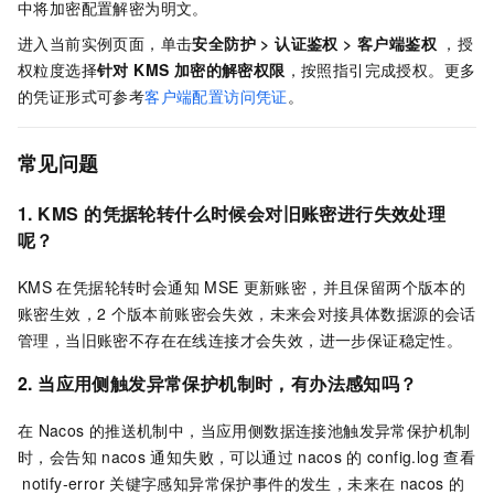
中将加密配置解密为明文。
进入当前实例页面，单击
安全防护
>
认证鉴权
>
客户端鉴权
，授
权粒度选择
针对 KMS 加密的解密权限
，按照指引完成授权。更多
的凭证形式可参考
客户端配置访问凭证
。
常见问题
1. KMS
的凭据轮转什么时候会对旧账密进行失效处理
呢？
KMS
在凭据轮转时会通知
MSE
更新账密，并且保留两个版本的
账密生效，2
个版本前账密会失效，未来会对接具体数据源的会话
管理，当旧账密不存在在线连接才会失效，进一步保证稳定性。
2. 当应用侧触发异常保护机制时，有办法感知吗？
在
Nacos
的推送机制中，当应用侧数据连接池触发异常保护机制
时，会告知
nacos
通知失败，可以通过
nacos
的
config.log
查看
notify-error
关键字感知异常保护事件的发生，未来在
nacos
的