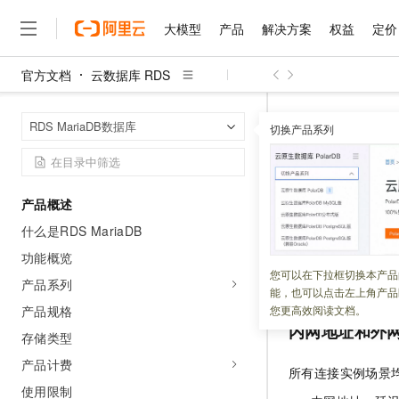
大模型
产品
解决方案
权益
定价
官方文档
云数据库 RDS
大模型
产品
解决方案
权益
定价
云市场
伙伴
服务
了解阿里云
精选产品
精选解决方案
普惠上云
产品定价
精选商城
成为销售伙伴
售前咨询
为什么选择阿里云
千问AI平台
云数据库 RDS
首页
RDS MariaDB数据库
了解云产品的定价详情
切换产品系列
大模型服务平台百炼
千问办公，解锁你的工作
普惠上云 官方力荐
分销伙伴
在线服务
网站建设
什么是云计算
大
大模型服务与应用平台
企业级Agent产品，直接
云服务器38元/年起，超
查看或修
咨询伙伴
多端小程序
技术领先
云上成本管理
售后服务
千问大模型
Agency Agents：拥
官方推荐返现计划
大模型
大模型
精选产品
精选解决方案
Salesforce 国际版订阅
稳定可靠
产品概述
管理和优化成本
多元化、高性能、安全可靠
推荐新用户得奖励，单订单
更新时间：
2025-02-19
销售伙伴合作计划
自助服务
什么是RDS MariaDB
友盟天域
安全合规
人工智能与机器学习
AI
文本生成
无影云电脑
HappyHorse 打造一
云工开物
在连接
RDS
实例
无影生态合作计划
在线服务
功能概览
观测云
分析师报告
随时随地安全接入的云上超
高校专属算力普惠，学生认
计算
互联网应用开发
您可以在下拉框切换本产品
Qwen3.8-Max
外网地址和端口，
HOT
产品系列
Salesforce On Alibaba C
工单服务
能，也可以点击左上角产品
智能体时代全能旗舰模型
Tuya 物联网平台阿里云
研究报告与白皮书
云解析DNS
快速拥有专属 OpenClaw
Consulting Partner 合
大数据
容器
产品规格
您更高效阅读文档。
免费试用
短信专区
内网地址和外
蓝凌 OA
Qwen3.7-Plus
存储类型
AI 大模型销售与服务生
现代化应用
存储
天池大赛
能看、能想、能动手的多模
云原生大数据计算服务 Max
解决方案免费试用 新老
电子合同
产品计费
所有连接实例场景
面向分析的企业级SaaS模
最高领取价值200元试用
安全
网络与CDN
AI 算法大赛
Qwen3-VL-Plus
使用限制
畅捷通