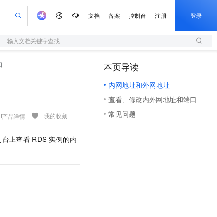
文档
备案
控制台
注册
登录
输入文档关键字查找
验
作计划
器
AI 活动
专业服务
服务伙伴合作计划
开发者社区
加入我们
服务平台百炼
阿里云 OPC 创新助力计划
口
本页导读
（1）
一站式生成采购清单，支持单品或批量购买
S
io：打造专属 AI 语音助手
S产品伙伴计划（繁花）
峰会
造的大模型服务与应用开发平台
轻量应用服务器
一句话生成原生可编辑精美 PPT 文稿
AI 生产力先锋
Al MaaS 服务伙伴赋能合作
域名
博文
Careers
至高可申请百万元
内网地址和外网地址
性可伸缩的云计算服务
开启高性价比 AI 编程新体验
Qwen-Audio-3.0-Realtime 端到端实时语音角色扮演
输入一句话想法, 轻松生成专业的 PPT
先锋实践拓展 AI 生产力的边界
快速构建应用程序和网站，即刻迈出上云第一步
Token 补贴，五大权
计划
海大会
伙伴信用分合作计划
商标
问答
社会招聘
查看、修改内外网地址和端口
益加速 OPC 成功
S
eek-V4-Pro
数字证书管理服务（原SSL证书）
一键部署幻兽帕鲁游戏服务器
飞天发布时刻
HOT
划
备案
电子书
校园招聘
常见问题
pSeek-V4-Pro
视频创作，一键激活电商全链路生产力
全托管，含MySQL、PostgreSQL、SQL Server、MariaDB多引擎
实现全站HTTPS，呈现可信的WEB访问
一键购买专属联机服务器，轻松开启游戏
所见，即是所愿
我的收藏
产品详情
更多支持
划
公司注册
镜像站
视频生成
语音识别与合成
专属 QwenPaw
短信服务
漫剧工坊：一站式动画创作平台
AI 实训营
HOT
制台上查看
RDS
实例的内
合作伙伴培训与认证
划
上云迁移
的智能体编程平台
站生成，高效打造优质广告素材
从聊天伙伴进化为能主动干活的本地数字员工
快速生产连贯的高质量长漫剧
从基础到进阶，Agent 创客手把手教你
国内短信简单易用，安全可靠，秒级触达，全球覆盖200+国家和地区。
e-1.1-T2V
Qwen3-TTS-Flash
lScope
我要反馈
查询合作伙伴
畅细腻的高质量视频
离线语音合成大模型，多语言方言自适应，低延迟高稳定
n Alibaba Cloud ISV 合作
代维服务
olarDB
建企业门户网站
大数据开发治理平台 DataWorks
10 分钟搭建微信、支付宝小程序
创新加速
ope
登录合作伙伴管理后台
我要建议
站，无忧落地极速上线
以可视化方式快速构建移动和 PC 门户网站
100%兼容MySQL、PostgreSQL，兼容Oracle，支持集中和分布式
高效部署网站，快速应用到小程序
Data Agent 驱动的一站式 Data+AI 开发治理平台
e-1.1-I2V
Cosyvoice-V3-Flash
安全
畅自然，细节丰富
高表现力语音合成大模型，语音克隆听感自然
我要投诉
上云场景组合购
伴
边界网络安全防护产品
漫剧创作，剧本、分镜、视频高效生成
覆盖90%+业务场景，专享组合折扣价
2V
VPN
Fun-ASR