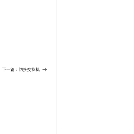
t.diy 一步搞定创意建站
构建大模型应用的安全防护体系
通过自然语言交互简化开发流程,全栈开发支持
通过阿里云安全产品对 AI 应用进行安全防护
下一篇：
切换交换机