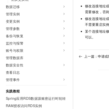
10 分钟在聊天系统中增加
专有云
修改连接地址
数据迁移
需要修改，否
管理实例
修改连接地址
变更实例
不需要重启实
管理参数
某个连接地址
备份与恢复
可以。
监控与报警
账号与权限
上一篇：
申请或
管理数据库
数据安全性
查看日志
管理事件
实践教程
Spring应用RDS数据源账密运行时轮转
RAM授权访问RDS实例