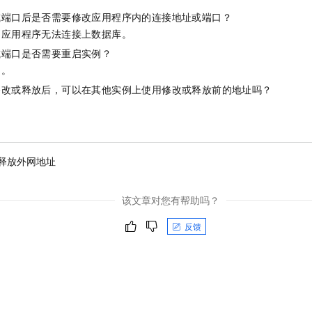
一个 AI 助手
即刻拥有 DeepSeek-R1 满血版
超强辅助，Bol
或端口后是否需要修改应用程序内的连接地址或端口？
在企业官网、通讯软件中为客户提供 AI 客服
多种方案随心选，轻松解锁专属 DeepSeek
则应用程序无法连接上数据库。
或端口是否需要重启实例？
例。
修改或释放后，可以在其他实例上使用修改或释放前的地址吗？
释放外网地址
该文章对您有帮助吗？
反馈