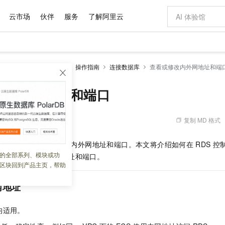
云市场
伙伴
服务
了解阿里云
AI 特惠
数据与 API
成为产品伙伴
企业增值服务
最佳实践
价格计算器
AI 场景体
基础软件
产品伙伴合
阿里云认证
市场活动
配置报价
大模型
RDS MariaDB数据库
操作指南
连接数据库
查看或修改内外网地址和端
自助选配和估算价格
新方式
域名与网站
睿译宝，AI翻译排版一步到位
智启 AI 普惠权益
产品生态集成认证中心
企业支持计划
云上春晚
千问官方 MaaS 平台，为开发者和 Agent 而生，新用户赠送 1 亿 + tokens 额度
云服务器 EC
Qwen Aud
AI Coding
阿里云Maa
2026 阿里云
为企业打
数据集
Windows
大模型认证
模型
NEW
NEW
交付可用成果
值低价云产品抢先购
提供智能易用的域名与建站服务
上传文档即自动完成翻译和格式还原
至高享 1亿+免费 tokens，加速 Al 应用落地
安全可靠、弹
智能编程，一键
改内外网地址和端口
产品生态伙伴
专家技术服务
云上奥运之旅
弹性计算合作
阿里云中企出
手机三要素
宝塔 Linux
全部认证
价格优势
有专属领域专家
对象存储 OSS
GLM-5.2：长任务时代开源旗舰模型
阿里云 OPC 创新助力计划
云数据库 RD
即刻拥有 DeepS
AI 电商营销
产品生态伙伴工作台
企业增值服务台
云栖战略参考
云存储合作计
云栖大会
身份实名认证
CentOS
训练营
推动算力普惠，释放技术红利
的大模型服务
最高返9万
多领域专家智能体,一键组建 AI 虚拟交付团队
至高百万元 Token 补贴，加速一人公司成长
稳定、安全、高性价比、高性能的云存储服务
真正可用的 1M 上下文,一次完成代码全链路开发
轻松解锁专属 Dee
从图文生成到
复制 MD 格式
 07:15:31
云上的中国
数据库合作计
活动全景
短信
Docker
图片和
站式影视创作平台
人工智能平台 PAI
Hermes Agent，打造自进化智能体
Token Plan 模型订阅计划
Qoder
5 分钟轻松部署
AI 广告创作
企业成长
大模型
NEW
信息公告
时，您需要填写
RDS
的内外网地址和端口。本文将介绍如何在
RDS
控
看见新力量
云网络合作计
OCR 文字识别
JAVA
级电脑
证享300元代金券
可视化编排打通从文字构思到成片全链路闭环
一站式AI开发、训练和推理服务
自主进化，持久记忆，越用越聪明
Qwen3.8-Max 首发尝鲜，限时加量 10 倍，夜间低至2折
面向真实软件
图文、视频一
的全部系列、模块或功
Kimi-K3
HappyHors
以及如何修改内外网地址和端口。
NEW
魔搭 Mode
loud
服务实践
官网公告
区块回到产品主页，帮助
Kimi 最新旗舰模型，长程编程与推理利器
让文字生成流
金融模力时刻
Salesforce O
版
发票查验
全能环境
Qoder CN
Claude Code + GStack 打造工程团队
千问办公，限时限量积分加倍
云原生数据库 P
低代码高效构
AI 建站
NEW
作计划
计划
创新中心
魔搭 ModelSc
健康状态
让AI从“聊天伙伴”进化为能干活的“数字员工”
覆盖公网/内网、递归/权威、移动APP等全场景解析服务
安装技能 GStack，拥有专属 AI 工程团队
你的AI工作搭子，覆盖日常办公高频场景
基于千问大模型等，支持代码智能生成、研发智能问答
0 代码专业建
网地址
客户案例
天气预报查询
操作系统
Deepseek-v4-pro
HappyHors
态合作计划
态智能体模型
旗舰 MoE 大模型，百万上下文与顶尖推理能力
图生视频，流
Compute
同享
容器服务 Kubernetes 版 ACK
万小智 AI 建站低至 15元/月
云防火墙
AI 短剧/漫剧
快递物流查询
WordPress
成为服务伙
高校合作
均适用。
式云数据仓库
点，立即开启云上创新
提供一站式管理容器应用的 K8s 服务
送.CN域名，送备案服务码
云原生的云上
AI助力短剧
GLM-5.2
Wan2.7-T
Ubuntu