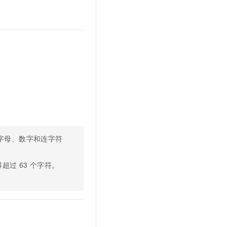
文戏情感细腻自然，动作戏激烈拳拳到肉，实现更强表演能力
支持中英文自由切换，具备更强的噪声鲁棒性
云聚AI 严选权益
SSL 证书
，一键激活高效办公新体验
精选AI产品，从模型到应用全链提效
堡垒机
AI 用量加速计划
应用
防火墙
、识别商机，让客服更高效、服务更出色。
新老同享，达量后返
千问办公
主机安全
NEW
的智能体编程平台
一站式AI生产力平台
AI 应用及服务市场
伶鹊
企业级人与Agent协作平台，接入和调度多个数字员工
智能客服平台，对话机器人、对话分析、智能外呼
AI 应用
大模型服务平台百炼 - 全妙
大模型
字母、数字和连字符
应用创作平台
多模态内容创作工具，已接入 DeepSeek
自然语言处理
得超过
63
个字符。
数据标注
机器学习
息提取
与 AI 智能体进行实时音视频通话
从文本、图片、视频中提取结构化的属性信息
构建支持视频理解的 AI 音视频实时通话应用