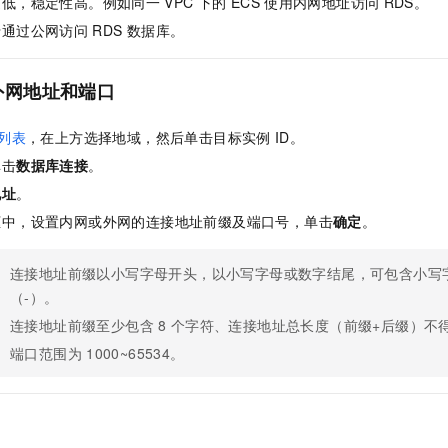
迟低，稳定性高。例如同一
VPC
下的
ECS
使用内网地址访问
RDS。
服务生态伙伴
视觉 Coding、空间感知、多模态思考等全面升级
1M上下文，专为长程任务能力而生
云工开物
企业应用
Night Plan 支持 Qwen 3.8-Max
AI 办公
NEW
于通过公网访问
RDS
数据库。
Red Hat
30+ 款产品免费体验
夜间 5 折，Qwen/Meoo/TokenPlan 客户专享
AI智能应用
科研合作
ERP
堂（旗舰版）
SUSE
智能客服
AI 应用构建
大模型原生
外网地址和端口
CRM
2个月
自动承接线索
建站小程序
Qoder
大模型服务平台百炼-应用模版
OA 办公系统
HOT
NEW
列表
，在上方选择地域，然后单击目标实例
ID。
面向真实软件
个人版上线、团队版降价；千问3.8-Max首发发尝鲜
丰富多元化的应用模版和解决方案
力提升
单击
数据库连接
。
财税管理
模板建站
万有无界
大模型服务平台百炼-智能体
地址
。
400电话
定制建站
的模型效果
灵活可视化地构建企业级 Agent
框中，设置内网或外网的连接地址前缀及端口号，单击
确定
。
方案
广告营销
模板小程序
秒悟
人工智能平台 PAI
连接地址前缀以小写字母开头，以小写字母或数字结尾，可包含小写
定制小程序
云端极速 AI 
新一代 AI 视频生成模型，深度适配广告营销等场景
AI Native 的算法工程平台，一站式完成建模、训练、推理服务部署
（-）。
APP 开发
连接地址前缀至少包含
8
个字符、连接地址总长度（前缀+后缀）不
建站系统
端口范围为
1000~65534。
AI 应用
10分钟微调：让0.6B模型媲美235B模型
多模态数据信
依托云原生高可用架构,实现Dify私有化部署
用1%尺寸在特定领域达到大模型90%以上效果