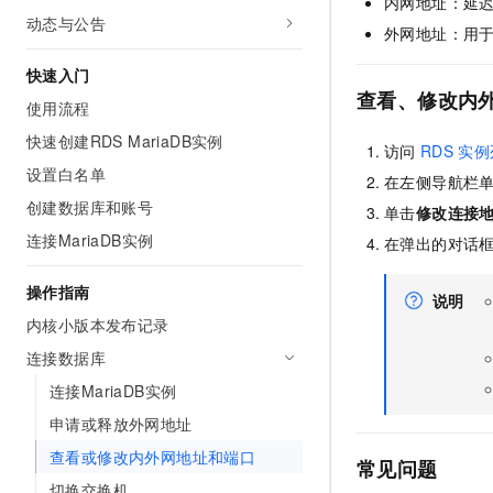
内网地址：延
AI 产品 免费试用
网络
动态与公告
安全
云开发大赛
外网地址：用
Tableau 订阅
1亿+ 大模型 tokens 和 
可观测
入门学习赛
中间件
AI空中课堂在线直播课
快速入门
140+云产品 免费试用
大模型服务
查看、修改内
使用流程
上云与迁云
产品新客免费试用，最长1
数据库
生态解决方案
快速创建RDS MariaDB实例
千问AI平台-Token Plan
访问
RDS
实例
企业出海
大模型ACA认证体验
大数据计算
设置白名单
助力企业全员 AI 认知与能
在左侧导航栏
行业生态解决方案
政企业务
媒体服务
创建数据库和账号
千问AI平台-模型体验
单击
修改连接
开发者生态解决方案
在线体验全尺寸、多种模态
连接MariaDB实例
在弹出的对话
企业服务与云通信
AI 开发和 AI 应用解决
Happy 系列大模型
操作指南
域名与网站
说明
内核小版本发布记录
终端用户计算
连接数据库
Serverless
大模型解决方案
连接MariaDB实例
申请或释放外网地址
开发工具
快速部署 Dify，高效搭建 
查看或修改内外网地址和端口
常见问题
迁移与运维管理
切换交换机