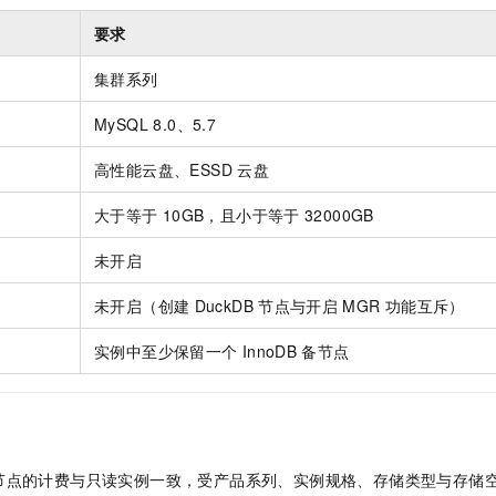
服务生态伙伴
视觉 Coding、空间感知、多模态思考等全面升级
1M上下文，专为长程任务能力而生
云工开物
企业应用
Night Plan 支持 Qwen 3.8-Max
AI 办公
NEW
要求
Red Hat
30+ 款产品免费体验
夜间 5 折，Qwen/Meoo/TokenPlan 客户专享
AI智能应用
科研合作
ERP
堂（旗舰版）
SUSE
集群系列
智能客服
AI 应用构建
大模型原生
CRM
2个月
自动承接线索
MySQL 8.0、5.7
建站小程序
Qoder
大模型服务平台百炼-应用模版
OA 办公系统
HOT
NEW
面向真实软件
个人版上线、团队版降价；千问3.8-Max首发发尝鲜
丰富多元化的应用模版和解决方案
高性能云盘、ESSD
云盘
力提升
财税管理
模板建站
万有无界
大模型服务平台百炼-智能体
大于等于
10GB，且小于等于
32000GB
400电话
定制建站
的模型效果
灵活可视化地构建企业级 Agent
未开启
方案
广告营销
模板小程序
秒悟
人工智能平台 PAI
定制小程序
云端极速 AI 
未开启（创建
DuckDB
节点与开启
MGR
功能互斥）
新一代 AI 视频生成模型，深度适配广告营销等场景
AI Native 的算法工程平台，一站式完成建模、训练、推理服务部署
APP 开发
实例中至少保留一个
InnoDB
备节点
建站系统
AI 应用
10分钟微调：让0.6B模型媲美235B模型
多模态数据信
依托云原生高可用架构,实现Dify私有化部署
用1%尺寸在特定领域达到大模型90%以上效果
节点的计费与只读实例一致，受产品系列、实例规格、存储类型与存储