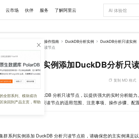
云市场
伙伴
服务
了解阿里云
AI 特惠
数据与 API
成为产品伙伴
企业增值服务
最佳实践
价格计算器
AI 场景体
基础软件
产品伙伴合
阿里云认证
市场活动
配置报价
大模型
RDS MySQL数据库
操作指南
DuckDB分析实例
DuckDB分析只读实例
自助选配和估算价格
群系列实例添加DuckDB分析只读节点
智启 AI 普惠权益
产品生态集成认证中心
企业支持计划
云上春晚
千问官方 MaaS 平台，为开发者和 Agent 而生，新用户赠送 1 亿 + tokens 额度
AI Coding
阿里云Maa
2026 阿里云
为企业打
数据集
Windows
大模型认证
值低价云产品抢先购
至高享 1亿+免费 tokens，加速 Al 应用落地
智能编程，一键
产品生态伙伴
专家技术服务
云上奥运之旅
弹性计算合作
阿里云中企出
手机三要素
宝塔 Linux
全部认证
ySQL集群系列实例添加DuckDB分析只
价格优势
阿里云 OPC 创新助力计划
AI 电商营销
产品生态伙伴工作台
企业增值服务台
云栖战略参考
云存储合作计
云栖大会
身份实名认证
CentOS
训练营
推动算力普惠，释放技术红利
最高返9万
至高百万元 Token 补贴，加速一人公司成长
从图文生成到
复制 MD 格式
 03:09:11
云上的中国
数据库合作计
活动全景
短信
Docker
图片和
Token Plan 模型订阅计划
AI 广告创作
企业成长
NEW
信息公告
看见新力量
云网络合作计
OCR 文字识别
JAVA
证享300元代金券
Qwen3.8-Max 首发尝鲜，限时加量 10 倍，夜间低至2折
图文、视频一
系列实例支持添加
DuckDB
分析只读节点，以提供强大的实时分析能力
的全部系列、模块或功
Kimi-K3
HappyHors
NEW
魔搭 Mode
loud
服务实践
官网公告
区块回到产品主页，帮助
实例添加
DuckDB
分析只读节点的适用范围、注意事项、操作步骤、配
Kimi 最新旗舰模型，长程编程与推理利器
让文字生成流
金融模力时刻
Salesforce O
版
发票查验
全能环境
千问办公，限时限量积分加倍
AI 建站
NEW
作计划
计划
创新中心
魔搭 ModelSc
健康状态
你的AI工作搭子，覆盖日常办公高频场景
0 代码专业建
客户案例
天气预报查询
操作系统
Deepseek-v4-pro
HappyHors
态合作计划
态智能体模型
旗舰 MoE 大模型，百万上下文与顶尖推理能力
图生视频，流
同享
万小智 AI 建站低至 15元/月
AI 短剧/漫剧
快递物流查询
WordPress
成为服务伙
高校合作
点，立即开启云上创新
送.CN域名，送备案服务码
AI助力短剧
GLM-5.2
Wan2.7-T
集群系列实例添加
DuckDB
分析只读节点前，请确保您的主实例满足以
Ubuntu