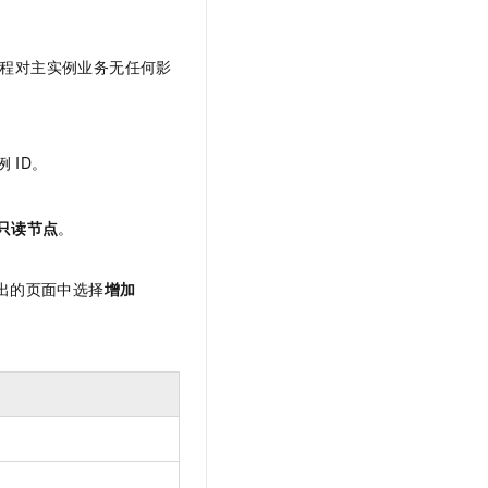
程对主实例业务无任何影
例
ID。
只读节点
。
出的页面中选择
增加