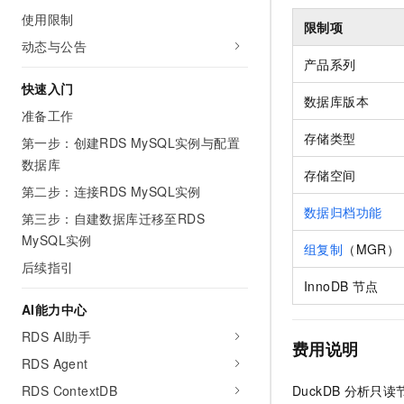
AI 产品 免费试用
网络
使用限制
安全
云开发大赛
限制项
Tableau 订阅
1亿+ 大模型 tokens 和 
动态与公告
可观测
入门学习赛
中间件
AI空中课堂在线直播课
产品系列
140+云产品 免费试用
大模型服务
快速入门
上云与迁云
产品新客免费试用，最长1
数据库
数据库版本
生态解决方案
准备工作
千问AI平台-Token Plan
企业出海
大模型ACA认证体验
大数据计算
存储类型
第一步：创建RDS MySQL实例与配置
助力企业全员 AI 认知与能
行业生态解决方案
政企业务
数据库
媒体服务
千问AI平台-模型体验
存储空间
开发者生态解决方案
第二步：连接RDS MySQL实例
在线体验全尺寸、多种模态
企业服务与云通信
数据归档功能
AI 开发和 AI 应用解决
第三步：自建数据库迁移至RDS
Happy 系列大模型
MySQL实例
域名与网站
组复制
（MGR）
后续指引
终端用户计算
InnoDB
节点
AI能力中心
Serverless
大模型解决方案
RDS AI助手
费用说明
开发工具
快速部署 Dify，高效搭建 
RDS Agent
迁移与运维管理
RDS ContextDB
DuckDB
分析只读