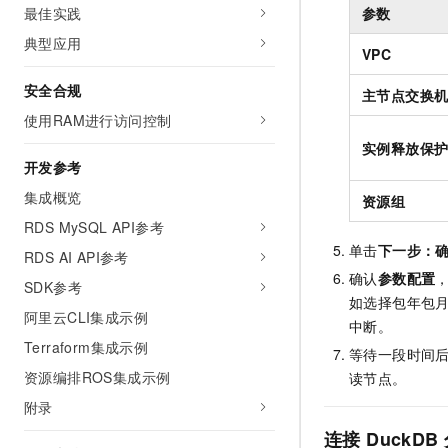
参数
最佳实践
典型应用
VPC
安全合规
主节点交换
使用RAM进行访问控制
实例释放保
开发参考
集成概览
资源组
RDS MySQL API参考
单击
下一步：
RDS AI API参考
确认
参数配置
SDK参考
如选择包年包
阿里云CLI集成示例
中断。
Terraform集成示例
等待一段时间
资源编排ROS集成示例
读节点。
附录
连接
DuckDB