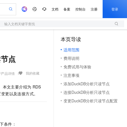
文档
备案
控制台
注册
登录
输入文档关键字查找
验
作计划
器
AI 活动
专业服务
服务伙伴合作计划
开发者社区
加入我们
服务平台百炼
本页导读
（1）
一站式生成采购清单，支持单品或批量购买
S产品伙伴计划（繁花）
峰会
造的大模型服务与应用开发平台
AI 生产力先锋
Al MaaS 服务伙伴赋能合作
域名
博文
Careers
适用范围
开启高性价比 AI 编程新体验
先锋实践拓展 AI 生产力的边界
计划
海大会
伙伴信用分合作计划
商标
问答
社会招聘
读节点
费用说明
飞天发布时刻
划
备案
电子书
校园招聘
免费试用与体验
视频创作，一键激活电商全链路生产力
所见，即是所愿
更多支持
我的收藏
产品详情
划
公司注册
镜像站
注意事项
视频生成
语音识别与合成
AI 实训营
合作伙伴培训与认证
添加DuckDB分析只读节点
划
上云迁移
站生成，高效打造优质广告素材
从基础到进阶，Agent 创客手把手教你
。本文主要介绍为
RDS
e-1.1-T2V
Qwen3-TTS-Flash
lScope
我要反馈
查询合作伙伴
连接DuckDB分析只读节点
置变更以及连接方式。
畅细腻的高质量视频
离线语音合成大模型，多语言方言自适应，低延迟高稳定
n Alibaba Cloud ISV 合作
代维服务
变更DuckDB分析只读节点配置
创新加速
ope
登录合作伙伴管理后台
我要建议
站，无忧落地极速上线
e-1.1-I2V
Cosyvoice-V3-Flash
安全
畅自然，细节丰富
高表现力语音合成大模型，语音克隆听感自然
我要投诉
上云场景组合购
伴
漫剧创作，剧本、分镜、视频高效生成
覆盖90%+业务场景，专享组合折扣价
2V
VPN
Fun-ASR
下条件：