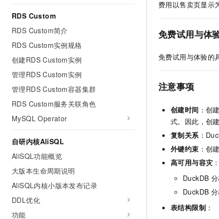
费用以售卖页显示
10 分钟在聊天系统中增加
专有云
RDS Custom
RDS Custom简介
免费试用与体
RDS Custom实例规格
免费试用与体验的
创建RDS Custom实例
管理RDS Custom实例
注意事项
管理RDS Custom容器集群
RDS Custom服务关联角色
创建时间
：创
MySQL Operator
式。因此，创
复制关系
：Duc
自研内核AliSQL
外键约束
：创
AliSQL功能概览
高可用与容灾
大版本生命周期说明
DuckDB
分
AliSQL内核小版本发布记录
DuckDB
分
DDL优化
表结构限制
：
功能