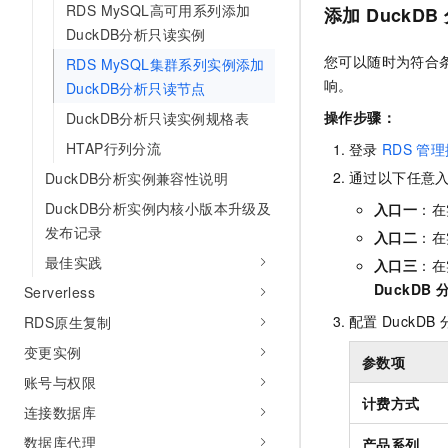
RDS MySQL高可用系列添加
添加
DuckDB
DuckDB分析只读实例
您可以随时为符合
RDS MySQL集群系列实例添加
响。
DuckDB分析只读节点
操作步骤：
DuckDB分析只读实例规格表
HTAP行列分流
登录
RDS
管理
通过以下任意
DuckDB分析实例兼容性说明
DuckDB分析实例内核小版本升级及
入口一
：在
发布记录
入口二
：在
最佳实践
入口三
：在
DuckDB
Serverless
配置
DuckDB
RDS原生复制
变更实例
参数项
账号与权限
计费方式
连接数据库
数据库代理
产品系列