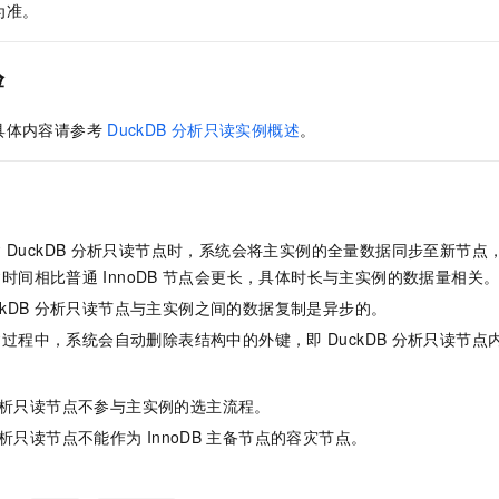
为准。
一个 AI 助手
即刻拥有 DeepSeek-R1 满血版
超强辅助，Bol
在企业官网、通讯软件中为客户提供 AI 客服
多种方案随心选，轻松解锁专属 DeepSeek
验
具体内容请参考
DuckDB
分析只读实例概述
。
建
DuckDB
分析只读节点时，系统会将主实例的全量数据同步至新节点
建时间相比普通
InnoDB
节点会更长，具体时长与主实例的数据量相关
kDB
分析只读节点与主实例之间的数据复制是异步的。
建过程中，系统会自动删除表结构中的外键，即
DuckDB
分析只读节点
：
析只读节点不参与主实例的选主流程。
析只读节点不能作为
InnoDB
主备节点的容灾节点。