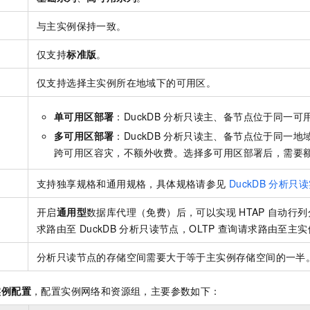
与主实例保持一致。
仅支持
标准版
。
区
仅支持选择主实例所在地域下的可用区。
单可用区部署
：DuckDB
分析只读主、备节点位于同一可
多可用区部署
：DuckDB
分析只读主、备节点位于同一地
跨可用区容灾，不额外收费。选择多可用区部署后，需要
支持独享规格
和通用规格
，具体规格请参见
DuckDB
分析只读
开启
通用型
数据库代理（免费）后，可以实现
HTAP
自动行列
求路由至
DuckDB
分析只读节点，OLTP
查询请求路由至主实
分析只读节点的存储空间需要大于等于主实例存储空间的一半
实例配置
，配置实例网络和资源组，主要参数如下：