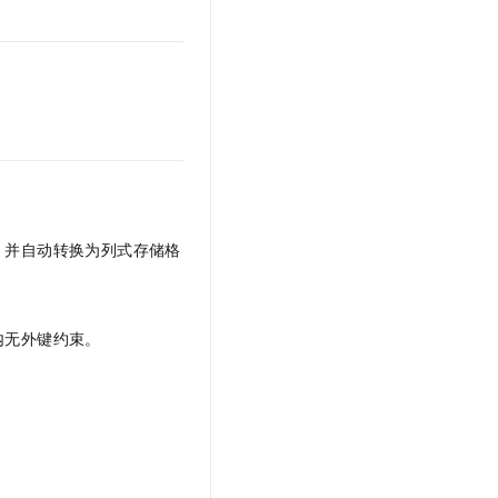
t.diy 一步搞定创意建站
构建大模型应用的安全防护体系
通过自然语言交互简化开发流程,全栈开发支持
通过阿里云安全产品对 AI 应用进行安全防护
，并自动转换为列式存储格
。
内无外键约束。