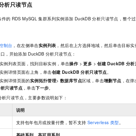
分析只读节点
条件的
RDS MySQL
集群系列实例添加
DuckDB
分析只读节点，整个过
控制台
，在左侧单击
实例列表
，然后在上方选择地域，然后单击目标实
入口，开始添加
DuckDB
分析只读节点：
实例列表页面，找到目标实例，单击
操作
>
更多
>
创建
DuckDB
分析
实例详情页面右上角，单击
创建
DuckDB
分析只读节点
。
实例详情页面的
实例拓扑管理
>
数据库节点
区域，单击
增删节点
，在弹
分析只读节点
，单击
下一步
。
分析只读节点，主要参数说明如下：
说明
支持包年包月或按量付费，暂不支持
Serverless
类型
。
基础系列
、
高可用系列
。