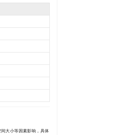
文戏情感细腻自然，动作戏激烈拳拳到肉，实现更强表演能力
支持中英文自由切换，具备更强的噪声鲁棒性
云聚AI 严选权益
SSL 证书
，一键激活高效办公新体验
精选AI产品，从模型到应用全链提效
堡垒机
AI 用量加速计划
应用
防火墙
、识别商机，让客服更高效、服务更出色。
新老同享，达量后返
千问办公
主机安全
NEW
的智能体编程平台
一站式AI生产力平台
AI 应用及服务市场
伶鹊
企业级人与Agent协作平台，接入和调度多个数字员工
智能客服平台，对话机器人、对话分析、智能外呼
AI 应用
大模型服务平台百炼 - 全妙
大模型
应用创作平台
多模态内容创作工具，已接入 DeepSeek
自然语言处理
数据标注
机器学习
息提取
与 AI 智能体进行实时音视频通话
从文本、图片、视频中提取结构化的属性信息
构建支持视频理解的 AI 音视频实时通话应用
空间大小等因素影响，具体