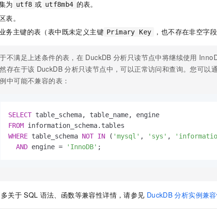
集为
或
的表。
utf8
utf8mb4
区表。
业务主键的表（表中既未定义主键
，也不存在非空字
Primary Key
于不满足上述条件的表，在
DuckDB
分析只读节点中将继续使用
Inno
然存在于该
DuckDB
分析只读节点中，可以正常访问和查询。您可以
例中可能不兼容的表：
SELECT
FROM
WHERE
 table_schema 
NOT
IN
 (
'mysql'
, 
'sys'
, 
'informati
AND
 engine 
=
'InnoDB'
;
更多关于
SQL
语法、函数等兼容性详情，请参见
DuckDB
分析实例兼容