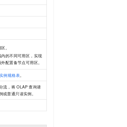
用区。
域内的不同可用区，实现
额外配置备节点可用区。
实例规格表
。
分流，将
OLAP
查询请
例或普通只读实例。
。