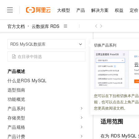
大模型
产品
解决方案
权益
定价
官方文档
云数据库 RDS
大模型
产品
解决方案
权益
定价
云市场
伙伴
服务
了解阿里云
精选产品
精选解决方案
普惠上云
产品定价
精选商城
成为销售伙伴
售前咨询
为什么选择阿里云
千问AI平台
云数据库 RDS
首页
RDS MySQL数据库
了解云产品的定价详情
切换产品系列
RDS MySQL集
普惠上云 官方力荐
分销伙伴
在线服务
网站建设
什么是云计算
云服务器38元/年起，超
咨询伙伴
多端小程序
技术领先
RDS M
云上成本管理
售后服务
官方推荐返现计划
大模型
精选产品
精选解决方案
Salesforce 国际版订阅
稳定可靠
产品概述
管理和优化成本
推荐新用户得奖励，单订单
销售伙伴合作计划
自助服务
什么是RDS MySQL
更新时间：
2026-04-25
友盟天域
安全合规
人工智能与机器学习
AI
文本生成
云工开物
无影生态合作计划
在线服务
选型指南
观测云
分析师报告
高校专属算力普惠，学生认
计算
互联网应用开发
RDS MySQL
集群
您可以在下拉框切换本产品
Qwen3.8-Max
HOT
功能概览
Salesforce On Alibaba C
工单服务
能，也可以点击左上角产品
MySQL
集群系列
智能体时代全能旗舰模型
Tuya 物联网平台阿里云
研究报告与白皮书
Consulting Partner 合
大数据
容器
产品系列
您更高效阅读文档。
免费试用
短信专区
蓝凌 OA
Qwen3.7-Plus
存储类型
AI 大模型销售与服务生
现代化应用
存储
适用范围
天池大赛
能看、能想、能动手的多模
解决方案免费试用 新老
电子合同
产品规格
最高领取价值200元试用
安全
网络与CDN
AI 算法大赛
Qwen3-VL-Plus
在为
RDS MySQL
产品计费
畅捷通