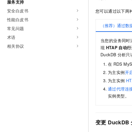
服务支持
安全白皮书
您可以通过以下两
性能白皮书
（推荐）通过数
常见问题
术语
当您的业务同时
相关协议
现
HTAP
自动行
DuckDB
分析只
在
RDS My
为主实例
开
为主实例
HT
通过代理连
实例类型。
变更
DuckDB