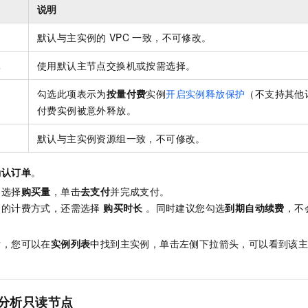
说明
默认与主实例的
VPC
一致，不可修改。
机
使用默认主节点交换机或按需选择。
勾选此项表示为
按量付费
实例
开启实例释放保护
（不支持其他
护
付费实例被意外释放。
默认与主实例资源组一致，不可修改。
确认订单
。
，选择
购买量
，单击
去支付
并完成支付。
月的计费方式，还需选择
购买时长
。同时建议您勾选
到期自动续费
，不
后，您可以在
实例列表
中找到主实例，单击左侧下拉箭头，可以看到该
分析只读节点