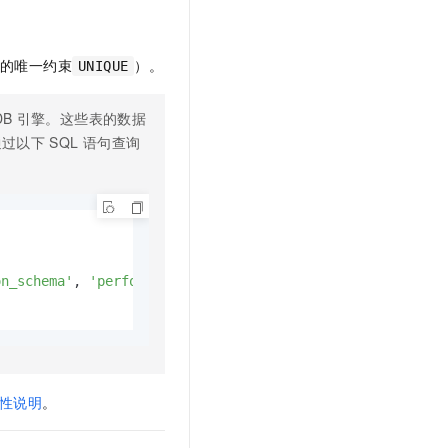
段的唯一约束
）。
UNIQUE
DB
引擎。这些表的数据
通过以下
SQL
语句查询
on_schema'
, 
'performance_schema'
) 

性说明
。