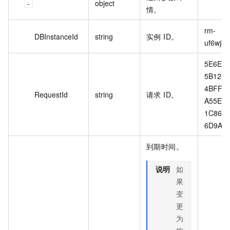
object
情。
rm-
DBInstanceId
string
实例 ID。
uf6wjk5*
5E6E09
5B12-
4BFF-
RequestId
string
请求 ID。
A55E-
1C86E
6D9A
到期时间。
说明
如
果
变
更
为