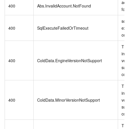
acco
400
Abs.InvalidAccount.NotFound
fou
sql
400
SqlExecuteFailedOrTimeout
exec
or t
The
ins
400
ColdData.EngineVersionNotSupport
vers
sup
col
The
ins
400
ColdData.MinorVersionNotSupport
vers
sup
col
The