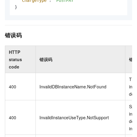
"ChargeType"
:
"POSTPAY"
}
错误码
HTTP
status
错误码
错
code
The
400
InvalidDBInstanceName.NotFound
ins
does
Spec
ins
400
InvalidInstanceUseType.NotSupport
doe
in 