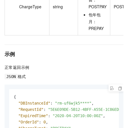
ChargeType
string
POSTPAY
POSTP
包年包
月：
PREPAY
示例
正常返回示例
格式
JSON
{
"DBInstanceId"
:
"rm-uf6wjk5****"
,
"RequestId"
:
"5E6E09DE-5B12-4BFF-A55E-1C86EDE06D
"ExpiredTime"
:
"2020-04-20T10:00:00Z"
,
"OrderId"
:
0
,