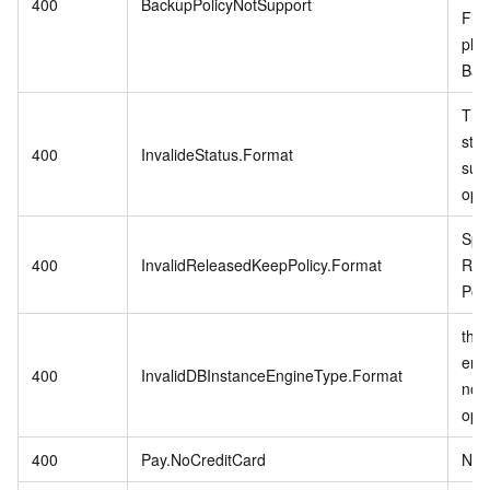
400
BackupPolicyNotSupport
Fla
ple
Back
The
stat
400
InvalideStatus.Format
supp
oper
Spec
400
InvalidReleasedKeepPolicy.Format
Rel
Poli
the
eng
400
InvalidDBInstanceEngineType.Format
not 
oper
400
Pay.NoCreditCard
No c