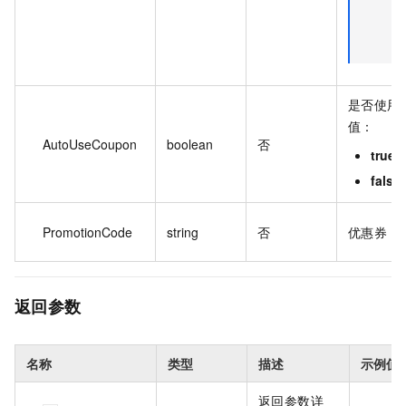
是否使用
值：
AutoUseCoupon
boolean
否
true
false
PromotionCode
string
否
优惠券 co
返回参数
名称
类型
描述
示例值
返回参数详