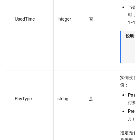
当参
时，U
UsedTime
integer
否
1~11
说明
实例变更
值：
Postp
PayType
string
是
付费
Prepa
月）
指定预付
月类型。