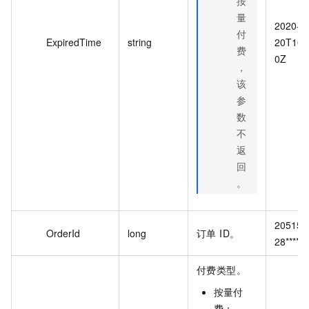
按
量
2020-0
付
ExpiredTime
string
20T10:
费
0Z
，
该
参
数
不
返
回
。
205157
OrderId
long
订单 ID。
28****
付费类型。
按量付
费：