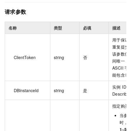
请求参数
名称
类型
必填
描述
用于保证
重复提交
该参数值
ClientToken
string
否
间唯一，最
ASCII
能包含非 A
实例 ID
DBInstanceId
string
是
Describ
指定购买
当参
时，U
1~5
。