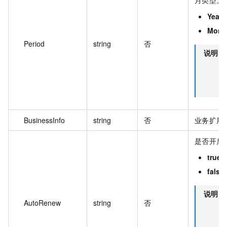
Year
Mont
Period
string
否
说明
BusinessInfo
string
否
业务扩展
是否开启
true
false
说明
AutoRenew
string
否