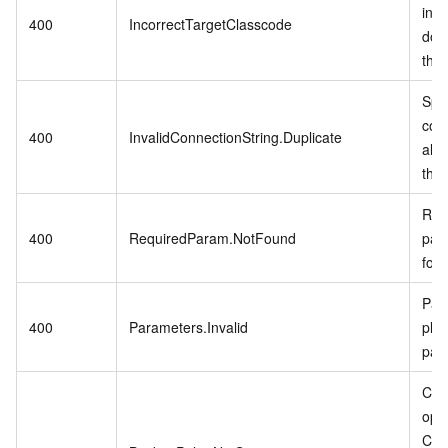
inst
400
IncorrectTargetClasscode
doe
this
Spec
conn
400
InvalidConnectionString.Duplicate
alre
the
Req
400
RequiredParam.NotFound
par
fou
Par
400
Parameters.Invalid
ple
par
Col
ope
Cro