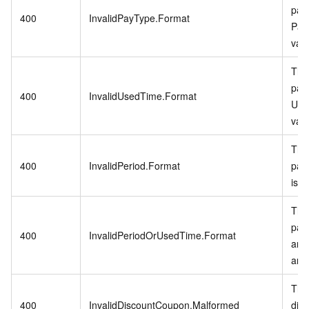
par
400
InvalidPayType.Format
Pay
vali
The
par
400
InvalidUsedTime.Format
Use
vali
The
400
InvalidPeriod.Format
par
is n
The
par
400
InvalidPeriodOrUsedTime.Format
and
are 
The
400
InvalidDiscountCoupon.Malformed
dis