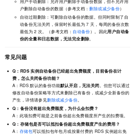
用户手动删除：允许用户删除手动备份数据，但不允许用
户删除自动备份的数据（参考文档：
删除或减少备份
）
自动过期删除：可删除自动备份的数据。但同时限制了自
动备份无法关闭，保留时长最低为
7
天，每周的备份次数
最低为
2
次。（参考文档：
自动备份
）。因此
用户自动备
份的全量和日志数据，无法完全删除
。
常见问题
Q：RDS
实例自动备份已经超出免费额度，目前备份在计
费，怎么关闭备份功能？
A：RDS
默认的备份功能
默认开启，无法关闭
。但您可以通过
修改自动备份策略等方式来删除已有备份，或减少全新备份的
产生，详情请参见
删除或减少备份
。
Q：备份没有超出免费额度，为什么会扣费？
A：此项扣费可能是之前备份超出免费额度所产生的扣费项。
Q：存储包是否可以抵扣备份超出免费额度产生的费用？
A：
存储包
可以抵扣包年包月或按量付费的
RDS
实例超出免