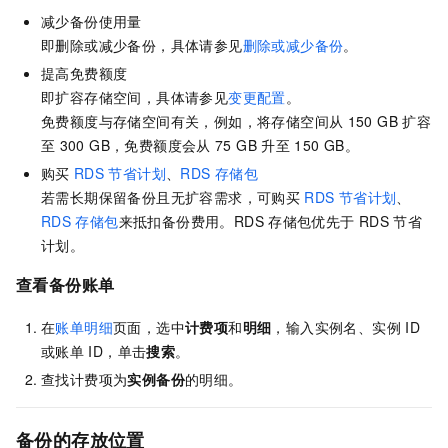
减少备份使用量
即删除或减少备份，具体请参见
删除或减少备份
。
提高免费额度
即扩容存储空间，具体请参见
变更配置
。
免费额度与存储空间有关，例如，将存储空间从
150 GB
扩容
至
300 GB，免费额度会从
75 GB
升至
150 GB。
购买
RDS
节省计划
、
RDS
存储包
若需长期保留备份且无扩容需求，可购买
RDS
节省计划
、
RDS
存储包
来抵扣备份费用。
RDS
存储包优先于
RDS
节省
计划。
查看备份账单
在
账单明细
页面，选中
计费项
和
明细
，输入实例名、实例
ID
或账单
ID，单击
搜索
。
查找计费项为
实例备份
的明细。
备份的存放位置