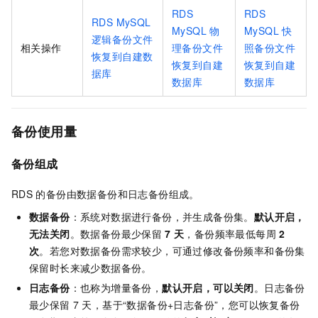
RDS
RDS
RDS MySQL
MySQL
物
MySQL
快
逻辑备份文件
相关操作
理备份文件
照备份文件
恢复到自建数
恢复到自建
恢复到自建
据库
数据库
数据库
备份使用量
备份组成
RDS
的备份由数据备份和日志备份组成。
数据备份
：系统对数据进行备份，并生成备份集。
默认开启，
无法关闭
。数据备份最少保留
7
天
，备份频率最低每周
2
次
。若您对数据备份需求较少，可通过修改备份频率和备份集
保留时长来减少数据备份。
日志备份
：也称为增量备份，
默认开启，可以关闭
。日志备份
最少保留
7
天，基于“数据备份+日志备份”，您可以恢复备份