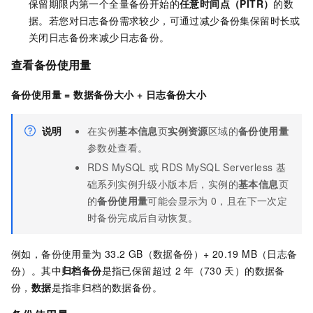
保留期限内第一个全量备份开始的
任意时间点（PITR）
的数
据。若您对日志备份需求较少，可通过减少备份集保留时长或
关闭日志备份来减少日志备份。
查看备份使用量
备份使用量 = 数据备份大小 + 日志备份大小
说明
在实例
基本信息
页
实例资源
区域的
备份使用量
参数处查看。
RDS MySQL
或
RDS MySQL Serverless
基
础系列实例升级小版本后，实例的
基本信息
页
的
备份使用量
可能会显示为
0，且在下一次定
时备份完成后自动恢复。
例如，备份使用量为
33.2 GB（数据备份）+ 20.19 MB（日志备
份）。其中
归档备份
是指已保留超过
2
年（730
天）的数据备
份，
数据
是指非归档的数据备份。