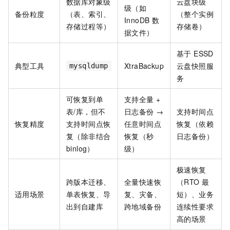
数据库对象级
云盘块级
级（如
备份粒度
（表、索引、
（整个实例
InnoDB 数
存储过程等）
存储卷）
据文件）
基于 ESSD
典型工具
XtraBackup
云盘快照服
mysqldump
务
可恢复到单
支持全量 +
表/库，但不
日志备份 →
支持时间点
恢复精度
支持时间点恢
任意时间点
恢复（依赖
复（除非结合
恢复（秒
日志备份）
binlog）
级）
极速恢复
跨版本迁移、
全量快速恢
（RTO 最
适用场景
单表恢复、导
复、灾备、
短）、业务
出到自建库
跨地域备份
连续性要求
高的场景