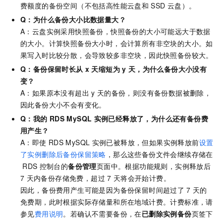
费额度的备份空间（不包括高性能云盘和
SSD
云盘）。
Q：为什么备份大小比数据量大？
A：云盘实例采用快照备份，快照备份的大小可能远大于数据
的大小。计算快照备份大小时，会计算所有非空块的大小。如
果写入时比较分散，会导致较多非空块，因此快照备份较大。
Q：备份保留时长从
x
天缩短为
y
天，为什么备份大小没有
变？
A：如果原本没有超出
y
天的备份，则没有备份数据被删除，
因此备份大小不会有变化。
Q：我的
RDS MySQL
实例已经释放了，为什么还有备份费
用产生？
A：即使
RDS MySQL
实例已被释放，但如果实例释放前
设置
了实例删除后备份保留策略
，那么这些备份文件会继续存储在
RDS
控制台的
备份管理
页面中。根据功能规则，实例释放后
7
天内备份存储免费，超过
7
天将会开始计费。
因此，备份费用产生可能是因为备份保留时间超过了
7
天的
免费期，此时根据实际存储量和所在地域计费。计费标准，请
参见
费用说明
。若确认不需要备份，在
已删除实例备份
页签下