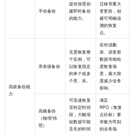
提供按需创
迁移等重大
手动备份
建即时备份
变更前，创
的能力。
建可明确追
溯的恢复
点。
应对误删
无需恢复整
表、误更新
个实例，可
数据等细粒
库表级备份
以恢复指定
度恢复场
的单个或多
景，最大限
个库、表。
度减少业务
高级备份能
影响。
力
可迅速恢复
满足
至特定时间
RPO（恢复
高频备份
段，大幅缩
点目标）要
（物理/快
短数据可能
求极为苛刻
照）
丢失的时间
的业务场