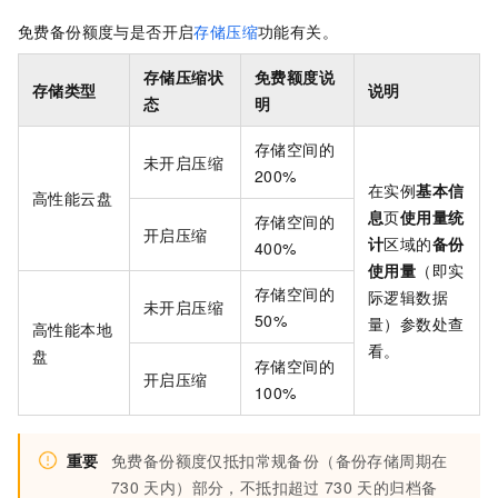
免费备份额度与是否开启
存储压缩
功能有关。
存储压缩状
免费额度说
存储类型
说明
态
明
存储空间的
未开启压缩
200%
在实例
基本信
高性能云盘
息
页
使用量统
存储空间的
开启压缩
计
区域的
备份
400%
使用量
（即实
存储空间的
际逻辑数据
未开启压缩
50%
量）参数处查
高性能本地
看。
盘
存储空间的
开启压缩
100%
重要
免费备份额度仅抵扣常规备份（备份存储周期在
730
天内）部分，不抵扣超过
730
天的归档备