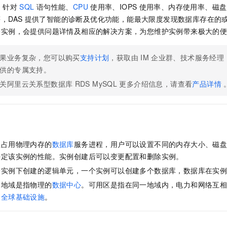
一个 AI 助手
即刻拥有 DeepSeek-R1 满血版
超强辅助，Bol
：针对
SQL
语句性能、
CPU
使用率、IOPS
使用率、内存使用率、磁盘
在企业官网、通讯软件中为客户提供 AI 客服
多种方案随心选，轻松解锁专属 DeepSeek
，DAS
提供了智能的诊断及优化功能，能最大限度发现数据库存在的或
个实例，会提供问题详情及相应的解决方案，为您维护实例带来极大的
果业务复杂，您可以购买
支持计划
，获取由
IM
企业群、技术服务经理
供的专属支持。
关阿里云关系型数据库
RDS MySQL
更多介绍信息，请查看
产品详情
立占用物理内存的
数据库
服务进程，用户可以设置不同的内存大小、磁
决定该实例的性能。实例创建后可以变更配置和删除实例。
个实例下创建的逻辑单元，一个实例可以创建多个数据库，数据库在实
：地域是指物理的
数据中心
。可用区是指在同一地域内，电力和网络互
云全球基础设施
。