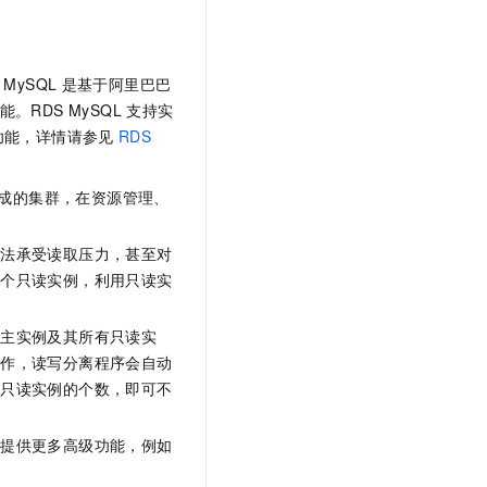
文戏情感细腻自然，动作戏激烈拳拳到肉，实现更强表演能力
支持中英文自由切换，具备更强的噪声鲁棒性
云聚AI 严选权益
SSL 证书
，一键激活高效办公新体验
精选AI产品，从模型到应用全链提效
堡垒机
MySQL
是基于阿里巴巴
AI 用量加速计划
应用
防火墙
、识别商机，让客服更高效、服务更出色。
新老同享，达量后返
RDS MySQL
支持实
功能，详情请参见
RDS
千问办公
主机安全
NEW
的智能体编程平台
一站式AI生产力平台
成的集群，在资源管理、
AI 应用及服务市场
伶鹊
企业级人与Agent协作平台，接入和调度多个数字员工
智能客服平台，对话机器人、对话分析、智能外呼
AI 应用
无法承受读取压力，甚至对
大模型服务平台百炼 - 全妙
多个只读实例，利用只读实
大模型
应用创作平台
多模态内容创作工具，已接入 DeepSeek
自然语言处理
动主实例及其所有只读实
操作，读写分离程序会自动
数据标注
加只读实例的个数，即可不
机器学习
息提取
与 AI 智能体进行实时音视频通话
，提供更多高级功能，例如
从文本、图片、视频中提取结构化的属性信息
构建支持视频理解的 AI 音视频实时通话应用