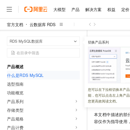
大模型
产品
解决方案
权益
定价
官方文档
云数据库 RDS
大模型
产品
解决方案
权益
定价
云市场
伙伴
服务
了解阿里云
精选产品
精选解决方案
普惠上云
产品定价
精选商城
成为销售伙伴
售前咨询
为什么选择阿里云
千问AI平台
云数据库 RDS
首页
RDS MySQL数据库
了解云产品的定价详情
切换产品系列
大模型服务平台百炼
睿译宝，AI翻译排版一
普惠上云 官方力荐
分销伙伴
在线服务
网站建设
什么是云计算
大
大模型服务与应用平台
上传文档即自动完成翻译和
云服务器38元/年起，超
什么是RDS
咨询伙伴
多端小程序
技术领先
云上成本管理
售后服务
千问大模型
GLM-5.2：长任务时代
官方推荐返现计划
大模型
大模型
精选产品
精选解决方案
Salesforce 国际版订阅
稳定可靠
产品概述
管理和优化成本
多元化、高性能、安全可靠
推荐新用户得奖励，单订单
更新时间：
2025-08-22
销售伙伴合作计划
自助服务
什么是RDS MySQL
友盟天域
安全合规
人工智能与机器学习
AI
文本生成
无影云电脑
Hermes Agent，打造
云工开物
本文简单介绍
RDS
无影生态合作计划
在线服务
选型指南
观测云
分析师报告
随时随地安全接入的云上超
自主进化，持久记忆，越用
高校专属算力普惠，学生认
计算
互联网应用开发
您可以在下拉框切换本产品
Qwen3.8-Max
HOT
功能概览
Salesforce On Alibaba C
工单服务
能，也可以点击左上角产品
智能体时代全能旗舰模型
Tuya 物联网平台阿里云
研究报告与白皮书
云解析DNS
快速拥有专属 OpenClaw
Consulting Partner 合
声明
大数据
容器
产品系列
您更高效阅读文档。
免费试用
短信专区
蓝凌 OA
Qwen3.7-Plus
存储类型
AI 大模型销售与服务生
现代化应用
存储
天池大赛
本文档中描述的部
能看、能想、能动手的多模
云原生大数据计算服务 Max
解决方案免费试用 新老
电子合同
产品规格
容仅作为指导使用
面向分析的企业级SaaS模
最高领取价值200元试用
安全
网络与CDN
AI 算法大赛
Qwen3-VL-Plus
产品计费
畅捷通