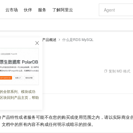
云市场
伙伴
服务
了解阿里云
AI 特惠
数据与 API
成为产品伙伴
企业增值服务
最佳实践
价格计算器
AI 场景体
基础软件
产品伙伴合
阿里云认证
市场活动
配置报价
大模型
RDS MySQL数据库
产品概述
什么是RDS MySQL
自助选配和估算价格
步到位
域名与网站
智启 AI 普惠权益
产品生态集成认证中心
企业支持计划
云上春晚
Qwen Audio：打造专属 AI 语音助手
千问官方 MaaS 平台，为开发者和 Agent 而生，新用户赠送 1 亿 + tokens 额度
云服务器 EC
一句话生成原生
AI Coding
阿里云Maa
2026 阿里云
为企业打
数据集
Windows
大模型认证
模型
NEW
NEW
格式还原
值低价云产品抢先购
提供智能易用的域名与建站服务
至高享 1亿+免费 tokens，加速 Al 应用落地
Qwen-Audio-3.0-Realtime 端到端实时语音角色扮演
安全可靠、弹
输入一句话想法,
智能编程，一键
 MySQL
产品生态伙伴
专家技术服务
云上奥运之旅
弹性计算合作
阿里云中企出
手机三要素
宝塔 Linux
全部认证
价格优势
开源旗舰模型
对象存储 OSS
即刻拥有 DeepSeek-V4-Pro
阿里云 OPC 创新助力计划
云数据库 RD
一键部署幻兽
AI 电商营销
产品生态伙伴工作台
企业增值服务台
云栖战略参考
云存储合作计
云栖大会
身份实名认证
CentOS
训练营
推动算力普惠，释放技术红利
的大模型服务
最高返9万
真正可用的 1M 上下文,一次完成代码全链路开发
轻松解锁专属 DeepSeek-V4-Pro
至高百万元 Token 补贴，加速一人公司成长
稳定、安全、高性价比、高性能的云存储服务
一键购买专属
从图文生成到
复制 MD 格式
 06:40:43
云上的中国
数据库合作计
活动全景
短信
Docker
图片和
自进化智能体
人工智能平台 PAI
5 分钟轻松部署专属 QwenPaw
Token Plan 模型订阅计划
Qoder
高效搭建 AI
AI 广告创作
企业成长
大模型
NEW
HOT
信息公告
 MySQL
及相关概念。
看见新力量
云网络合作计
OCR 文字识别
JAVA
级电脑
越聪明
证享300元代金券
一站式AI开发、训练和推理服务
Qwen3.8-Max 首发尝鲜，限时加量 10 倍，夜间低至2折
从聊天伙伴进化为能主动干活的本地数字员工
面向真实软件
图文、视频一
的全部系列、模块或功
Kimi-K3
HappyHors
NEW
魔搭 Mode
loud
服务实践
官网公告
区块回到产品主页，帮助
Kimi 最新旗舰模型，长程编程与推理利器
让文字生成流
金融模力时刻
Salesforce O
版
发票查验
全能环境
Qoder CN
Claude Code + GStack 打造工程团队
千问办公，限时限量积分加倍
云原生数据库 P
低代码高效构
AI 建站
NEW
作计划
计划
创新中心
魔搭 ModelSc
健康状态
让AI从“聊天伙伴”进化为能干活的“数字员工”
覆盖公网/内网、递归/权威、移动APP等全场景解析服务
安装技能 GStack，拥有专属 AI 工程团队
你的AI工作搭子，覆盖日常办公高频场景
基于千问大模型等，支持代码智能生成、研发智能问答
0 代码专业建
客户案例
天气预报查询
操作系统
Deepseek-v4-pro
HappyHors
态合作计划
分产品特性或者服务可能不在您的购买或使用范围之内，请以实际商业
态智能体模型
旗舰 MoE 大模型，百万上下文与顶尖推理能力
图生视频，流
Compute
同享
容器服务 Kubernetes 版 ACK
万小智 AI 建站低至 15元/月
云防火墙
AI 短剧/漫剧
快递物流查询
WordPress
成为服务伙
高校合作
，文档中的所有内容不构成任何明示或暗示的担保。
式云数据仓库
点，立即开启云上创新
提供一站式管理容器应用的 K8s 服务
送.CN域名，送备案服务码
云原生的云上
AI助力短剧
GLM-5.2
Wan2.7-T
Ubuntu