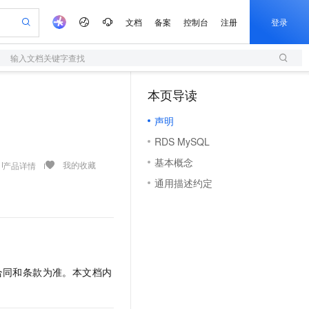
文档
备案
控制台
注册
登录
输入文档关键字查找
验
作计划
器
AI 活动
专业服务
服务伙伴合作计划
开发者社区
加入我们
服务平台百炼
阿里云 OPC 创新助力计划
本页导读
（1）
一站式生成采购清单，支持单品或批量购买
S
可编辑精美 PPT 文稿
S产品伙伴计划（繁花）
峰会
造的大模型服务与应用开发平台
轻量应用服务器
Agency Agents：拥有专属领域专家
AI 生产力先锋
Al MaaS 服务伙伴赋能合作
域名
博文
Careers
至高可申请百万元
声明
性可伸缩的云计算服务
 轻松生成专业的 PPT
开启高性价比 AI 编程新体验
先锋实践拓展 AI 生产力的边界
快速构建应用程序和网站，即刻迈出上云第一步
多领域专家智能体,一键组建 AI 虚拟交付团队
Token 补贴，五大权
计划
海大会
伙伴信用分合作计划
商标
问答
社会招聘
RDS MySQL
益加速 OPC 成功
S
帕鲁游戏服务器
数字证书管理服务（原SSL证书）
HappyHorse 打造一站式影视创作平台
飞天发布时刻
HOT
划
备案
电子书
校园招聘
基本概念
联机服务器，轻松开启游戏
视频创作，一键激活电商全链路生产力
全托管，含MySQL、PostgreSQL、SQL Server、MariaDB多引擎
实现全站HTTPS，呈现可信的WEB访问
所见，即是所愿
可视化编排打通从文字构思到成片全链路闭环
我的收藏
产品详情
更多支持
划
公司注册
镜像站
通用描述约定
视频生成
语音识别与合成
 智能体与工作流应用
短信服务
漫剧工坊：一站式动画创作平台
AI 实训营
合作伙伴培训与认证
划
上云迁移
的智能体编程平台
站生成，高效打造优质广告素材
通过阿里云百炼高效搭建AI应用,助力高效开发
快速生产连贯的高质量长漫剧
从基础到进阶，Agent 创客手把手教你
国内短信简单易用，安全可靠，秒级触达，全球覆盖200+国家和地区。
e-1.1-T2V
Qwen3-TTS-Flash
lScope
我要反馈
查询合作伙伴
畅细腻的高质量视频
离线语音合成大模型，多语言方言自适应，低延迟高稳定
n Alibaba Cloud ISV 合作
代维服务
olarDB
建企业门户网站
大数据开发治理平台 DataWorks
10 分钟搭建微信、支付宝小程序
创新加速
ope
登录合作伙伴管理后台
我要建议
站，无忧落地极速上线
以可视化方式快速构建移动和 PC 门户网站
100%兼容MySQL、PostgreSQL，兼容Oracle，支持集中和分布式
高效部署网站，快速应用到小程序
Data Agent 驱动的一站式 Data+AI 开发治理平台
e-1.1-I2V
Cosyvoice-V3-Flash
安全
合同和条款为准。本文档内
畅自然，细节丰富
高表现力语音合成大模型，语音克隆听感自然
我要投诉
上云场景组合购
伴
边界网络安全防护产品
漫剧创作，剧本、分镜、视频高效生成
覆盖90%+业务场景，专享组合折扣价
2V
VPN
Fun-ASR