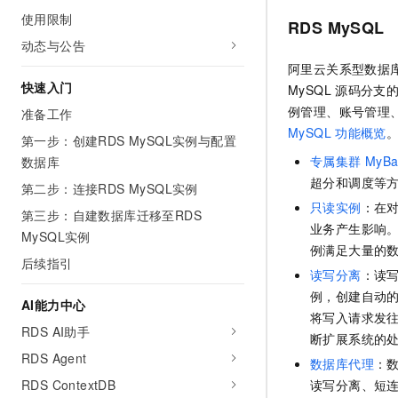
AI 产品 免费试用
网络
使用限制
安全
云开发大赛
RDS MySQL
Tableau 订阅
1亿+ 大模型 tokens 和 
动态与公告
可观测
入门学习赛
中间件
AI空中课堂在线直播课
阿里云关系型数据
140+云产品 免费试用
大模型服务
快速入门
上云与迁云
产品新客免费试用，最长1
MySQL
源码分支的
数据库
生态解决方案
例管理、账号管理
准备工作
千问AI平台-Token Plan
企业出海
大模型ACA认证体验
大数据计算
MySQL
功能概览
第一步：创建RDS MySQL实例与配置
助力企业全员 AI 认知与能
行业生态解决方案
政企业务
专属集群
MyBa
数据库
媒体服务
千问AI平台-模型体验
开发者生态解决方案
超分和调度等
第二步：连接RDS MySQL实例
在线体验全尺寸、多种模态
企业服务与云通信
只读实例
：在
AI 开发和 AI 应用解决
第三步：自建数据库迁移至RDS
Happy 系列大模型
业务产生影响
MySQL实例
域名与网站
例满足大量的
后续指引
终端用户计算
读写分离
：读
例，创建自动
AI能力中心
Serverless
大模型解决方案
将写入请求发
RDS AI助手
断扩展系统的
开发工具
快速部署 Dify，高效搭建 
RDS Agent
数据库代理
：
迁移与运维管理
RDS ContextDB
读写分离、短