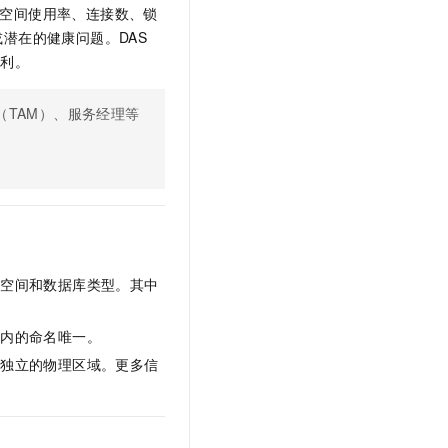
t.diy 一步搞定创意建站
构建大模型应用的安全防护体系
空间使用率、连接数、锁
通过自然语言交互简化开发流程,全栈开发支持
通过阿里云安全产品对 AI 应用进行安全防护
潜在的健康问题。DAS
便利。
（TAM）、服务经理等
。
盘空间和数据库类型。其中
例内的命名唯一。
相独立的物理区域。更多信