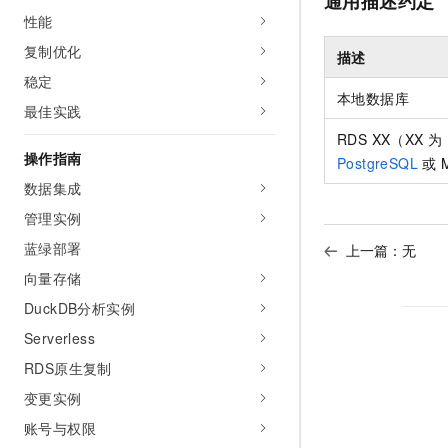
通用描述约定
性能
复制优化
描述
稳定
本地数据库
最佳实践
RDS XX（XX 为
操作指南
PostgreSQL
或
数据集成
管理实例
蓝绿部署
上一篇：无
向量存储
DuckDB分析实例
Serverless
RDS原生复制
变更实例
账号与权限