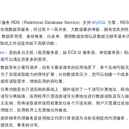
服务生态伙伴
视觉 Coding、空间感知、多模态思考等全面升级
1M上下文，专为长程任务能力而生
云工开物
企业应用
Night Plan 支持 Qwen 3.8-Max
AI 办公
NEW
Red Hat
30+ 款产品免费体验
夜间 5 折，Qwen/Meoo/TokenPlan 客户专享
AI智能应用
科研合作
ERP
堂（旗舰版）
SUSE
库服务
RDS（Relational Database Service）支持
MySQL
引擎，RDS 
智能客服
AI 应用构建
大模型原生
CRM
2个月
自动承接线索
在线数据库服务，经过双十一高并发、大数据量的考验，拥有优良的性能。
建站小程序
、数据库管理、备份恢复、白名单、透明数据加密以及数据迁移等基本
Qoder
大模型服务平台百炼-应用模版
OA 办公系统
HOT
NEW
。除此之外还提供如下高级功能：
面向真实软件
个人版上线、团队版降价；千问3.8-Max首发发尝鲜
丰富多元化的应用模版和解决方案
力提升
财税管理
模板建站
se
：是由多台主机（底层服务器，如
ECS I2
服务器、神龙服务器）组
万有无界
大模型服务平台百炼-智能体
400电话
定制建站
方面可以满足您更多的需求。
的模型效果
灵活可视化地构建企业级 Agent
对数据库有少量写请求，但有大量读请求的应用场景下，单个实例可能
方案
广告营销
模板小程序
秒悟
人工智能平台 PAI
。为了实现读取能力的弹性扩展，分担数据库压力，您可以创建一个或
定制小程序
云端极速 AI 
新一代 AI 视频生成模型，深度适配广告营销等场景
AI Native 的算法工程平台，一站式完成建模、训练、推理服务部署
数据库读取需求，增加应用的吞吐量。
写分离功能是在只读实例的基础上，额外提供了一个读写分离地址，联
APP 开发
的读写分离链路。应用程序只需连接读写分离地址进行数据读取及写入
建站系统
往主实例，而将读取请求按照权重发往各个只读实例。用户只需通过添
处理能力，应用程序上无需做任何修改。
AI 应用
10分钟微调：让0.6B模型媲美235B模型
多模态数据信
数据库独享代理服务是使用独立代理计算资源为当前实例提供代理服务
依托云原生高可用架构,实现Dify私有化部署
用1%尺寸在特定领域达到大模型90%以上效果
连接优化、事务拆分等。