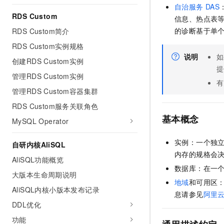
10 分钟在聊天系统中增加
自治服务
DAS
专有云
RDS Custom
信息、热点表等
的诊断基于单
RDS Custom简介
RDS Custom实例规格
说明
如
创建RDS Custom实例
提
管理RDS Custom实例
有
管理RDS Custom容器集群
RDS Custom服务关联角色
基本概念
MySQL Operator
实例：一个独
自研内核AliSQL
内存的规格会
AliSQL功能概览
数据库：在一
大版本生命周期说明
地域
和可用区
AliSQL内核小版本发布记录
息请参见
阿里
DDL优化
功能