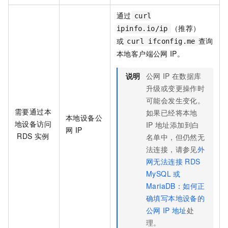
通过
curl
（推荐）
ipinfo.io/ip
或
查询
curl ifconfig.me
本地客户端公网
IP。
说明
公网
IP
在数据库
升级或变更操作时
可能会发生变化。
需要通过本
如果已经将本地
本地设备公
地设备访问
IP
地址添加到白
网
IP
RDS
实例
名单中，但仍然无
法连接，请参见
外
网无法连接
RDS
MySQL
或
MariaDB：如何正
确填写本地设备的
公网
IP
地址
处
理。