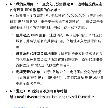
Q：我的应用侧
IP
一直变化，没有固定
IP，这种情况我应该
如何设置
RDS
数据库的白名单？
A：如果用户没有固定
IP，无法设置
（表示允许
0.0.0.0/0
所有
IP
访问
RDS，出于安全考虑不推荐设置），建议基于身
份验证而非
IP
的访问控制。例如，使用如下方式：
使用动态
DNS
服务
：通过动态
DNS
获取动态
IP
对应的
域名，并将该域名或其解析出的
IP
地址加入数据库白名
单。
设置反向代理或负载均衡器
：所有用户侧应用请求通过反
向代理服务器或负载均衡器转发到数据库，仅将代理服务
器的固定
IP
地址加入数据库白名单。
定期更新白名单
：对于
IP
地址在一定范围内变化的情况
（如家庭宽带
IP
由
ISP
分配），定期获取这些
IP
地址并
更新至白名单中。
Q：
通过
RDS
控制台添加白名单时报
错
？
InvalidSecurityIPListLength.Malformed