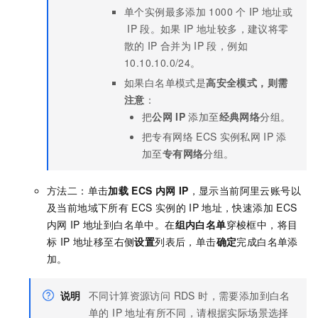
单个实例最多添加
1000
个
IP
地址或
IP
段。如果
IP
地址较多，建议将零
散的
IP
合并为
IP
段，例如
10.10.10.0/24。
如果白名单模式是
高安全模式，则需
注意
：
把
公网
IP
添加至
经典网络
分组。
把专有网络
ECS
实例私网
IP
添
加至
专有网络
分组。
方法二：单击
加载
ECS
内网
IP
，显示当前阿里云账号以
及当前地域下所有
ECS
实例的
IP
地址，快速添加
ECS
内网
IP
地址到白名单中。在
组内白名单
穿梭框中，将目
标 IP 地址移至右侧
设置
列表后，单击
确定
完成白名单添
加。
说明
不同计算资源访问 RDS 时，需要添加到白名
单的 IP 地址有所不同，请根据实际场景选择