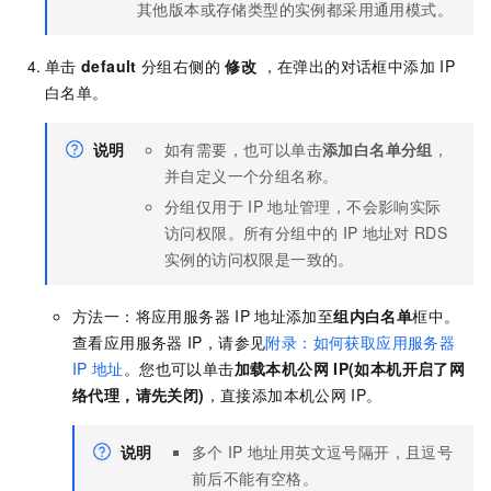
其他版本或存储类型的实例都采用通用模式。
单击
default
分组右侧的
修改
，在弹出的对话框中添加
IP
白名单。
说明
如有需要，也可以单击
添加白名单分组
，
并自定义一个分组名称。
分组仅用于
IP
地址管理，不会影响实际
访问权限。所有分组中的
IP
地址对
RDS
实例的访问权限是一致的。
方法一：将应用服务器
IP
地址添加至
组内白名单
框中。
查看应用服务器
IP，请参见
附录：如何获取应用服务器
IP
地址
。您也可以单击
加载本机公网
IP(如本机开启了网
络代理，请先关闭)
，直接添加本机公网
IP。
说明
多个
IP
地址用英文逗号隔开，且逗号
前后不能有空格。