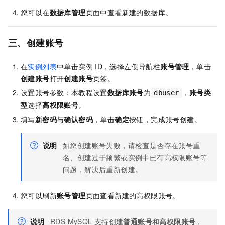
您可以在
数据库管理
页面中查看新建的数据库。
三、创建账号
在
实例列表
中单击实例
ID，选择左侧导航栏
账号管理
，单击
创建账号
打开
创建账号
页签。
设置账号参数：本教程设置
数据库账号
为
，
账号类
dbuser
型
选择
高权限账号
。
填写
新密码
与
确认密码
，单击
确定
按钮，完成账号创建。
说明
如您创建账号失败，请检查是否存在账号重
名、创建过于频繁或实例中已有高权限账号等
问题，解决后重新创建。
您可以刷新
账号管理
页面查看新建的高权限账号。
说明
RDS MySQL
支持创建
普通账号
和
高权限账号
，