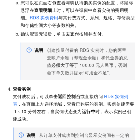
您可以在页面右侧查看与确认待购买实例的配置，将鼠标
悬浮在
查看明细
上时，可以在弹窗中查看实例的费用明
细。
RDS
实例费用
与其付费方式、系列、规格、存储类型
和存储空间大小等参数相关。
确认配置无误后，单击
去支付
按钮并支付。
说明
创建按量付费的
RDS
实例时，您的阿里
云账户余额（即现金余额）和代金券的总
值
必须大于等于
100.00
元人民币，否则
会下单失败并提示“可用金不足”。
查看实例
支付成功后，可以单击
返回控制台
或直接访问
RDS
实例列
表
，在页面上方选择地域，查看已购买的实例。实例创建需要
1～10
分钟左右，当实例状态变为
运行中
时，表示实例已创
建成功。
说明
从订单支付成功到控制台显示实例间有一定的