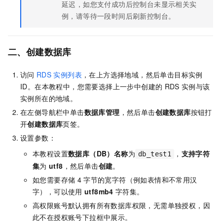
延迟，如您支付成功后控制台未显示相关实
例，请等待一段时间后刷新控制台。
二、创建数据库
访问
RDS
实例列表
，在上方选择地域，然后单击目标实例
ID。在本教程中，您需要选择上一步中创建的
RDS
实例与该
实例所在的地域。
在左侧导航栏中单击
数据库管理
，然后单击
创建数据库
按钮打
开
创建数据库
页签。
设置参数：
本教程设置
数据库（DB）名称
为
，
支持字符
db_test1
集
为
utf8
，然后单击
创建
。
如您需要存储
4
字节的宽字符（例如表情和不常用汉
字），可以使用
utf8mb4
字符集。
高权限账号默认拥有所有数据库权限，无需单独授权，因
此不在授权账号下拉框中展示。