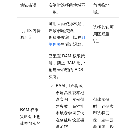
地域错误
实例时选择的地域不
角切换地
一致。
域。
可用区内资源不足，
选择其它可
可用区内资
导致创建失败。
用区后重
源不足
创建失败您可以在
订
试。
单列表
里看到退款。
已配置
RAM
权限策
略，禁止
RAM
用户
创建未加密的
RDS
实例。
RAM
用户尝试
创建高性能本地
盘实例，实例创
创建实例
建失败（高性能
时，存储类
RAM
权限
本地盘实例无法
型选择云
策略禁止创
在创建时设置磁
盘，选中云
建未加密的
盘加密）。
盘加密并设