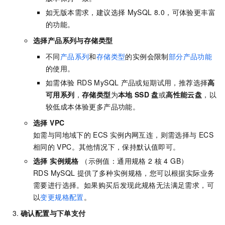
如无版本需求，建议选择
MySQL 8.0，可体验更丰富
的功能。
选择
产品系列
与
存储类型
不同
产品系列
和
存储类型
的实例会限制
部分产品功能
的使用。
如需体验
RDS MySQL
产品或短期试用，推荐选择
高
可用系列
，
存储类型
为
本地
SSD
盘
或
高性能云盘
，以
较低成本体验更多产品功能。
选择
VPC
如需与同地域下的
ECS
实例内网互连，则需选择与
ECS
相同的
VPC。其他情况下，保持默认值即可。
选择
实例规格
（示例值：通用规格 2
核
4 GB）
RDS MySQL
提供了多种实例规格，您可以根据实际业务
需要进行选择。如果购买后发现此规格无法满足需求，可
以
变更规格配置
。
确认配置与下单支付