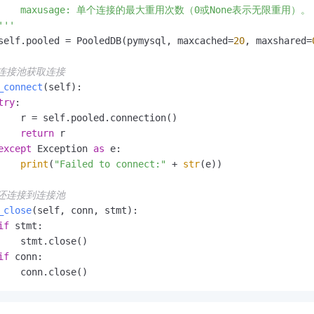
      maxusage: 单个连接的最大重用次数（0或None表示无限重用）。

'''
self.pooled = PooledDB(pymysql, maxcached=
20
, maxshared=
从连接池获取连接
_connect
(
self
):

try
:

    r = self.pooled.connection()

return
 r

except
 Exception 
as
 e:

print
(
"Failed to connect:"
 + 
str
(e))

归还连接到连接池
_close
(
self, conn, stmt
):

if
 stmt:

    stmt.close()

if
 conn:

    conn.close()