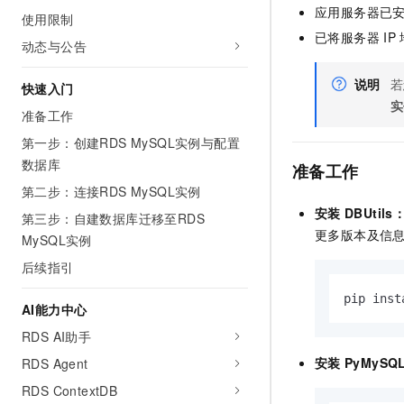
应用服务器已
AI 产品 免费试用
网络
使用限制
安全
云开发大赛
Tableau 订阅
1亿+ 大模型 tokens 和 
已将服务器
IP
动态与公告
可观测
入门学习赛
中间件
AI空中课堂在线直播课
140+云产品 免费试用
大模型服务
说明
若
快速入门
上云与迁云
产品新客免费试用，最长1
数据库
实
生态解决方案
准备工作
千问AI平台-Token Plan
企业出海
大模型ACA认证体验
大数据计算
第一步：创建RDS MySQL实例与配置
助力企业全员 AI 认知与能
行业生态解决方案
政企业务
数据库
媒体服务
准备工作
千问AI平台-模型体验
开发者生态解决方案
第二步：连接RDS MySQL实例
在线体验全尺寸、多种模态
企业服务与云通信
安装
DBUtils
AI 开发和 AI 应用解决
第三步：自建数据库迁移至RDS
Happy 系列大模型
更多版本及信
MySQL实例
域名与网站
后续指引
终端用户计算
pip inst
AI能力中心
Serverless
大模型解决方案
RDS AI助手
开发工具
快速部署 Dify，高效搭建 
安装
PyMySQ
RDS Agent
迁移与运维管理
RDS ContextDB