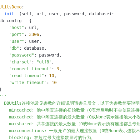
UtilsDemo
:

__init__
(
self, url, user, password, database
):

db_config = {

"host"
: url,

"port"
: 
3306
,

"user"
: user,

"db"
: database,

"password"
: password,

"charset"
: 
"utf8"
,

"connect_timeout"
: 
3
,

"read_timeout"
: 
10
,

"write_timeout"
: 
10


'''

     DBUtils连接池常见参数的详细说明请参见后文，以下为参数简要说明
      mincached: 池中闲置连接的初始数量（0表示启动时不会创建连接
      maxcached: 池中闲置连接的最大数量（0或None表示连接池大小
      maxshared: 共享连接的最大数量（0或None表示所有连接都是专
      maxconnections: 一般允许的最大连接数量（0或None表示连接
      blocking: 在超过最大连接数量时的行为。
