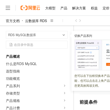
大模型
产品
解决方案
权益
定价
官方文档
云数据库 RDS
大模型
产品
解决方案
权益
定价
云市场
伙伴
服务
了解阿里云
精选产品
精选解决方案
普惠上云
产品定价
精选商城
成为销售伙伴
售前咨询
为什么选择阿里云
千问AI平台
云数据库 RDS
首页
RDS MySQL数据库
了解云产品的定价详情
切换产品系列
使用Python连接池D
大模型服务平台百炼
千问办公，解锁你的工作
普惠上云 官方力荐
分销伙伴
在线服务
网站建设
什么是云计算
大
大模型服务与应用平台
企业级Agent产品，直接
云服务器38元/年起，超
咨询伙伴
多端小程序
技术领先
使用Pyth
云上成本管理
售后服务
千问大模型
Agency Agents：拥
官方推荐返现计划
大模型
大模型
精选产品
精选解决方案
Salesforce 国际版订阅
稳定可靠
产品概述
管理和优化成本
多元化、高性能、安全可靠
推荐新用户得奖励，单订单
销售伙伴合作计划
自助服务
什么是RDS MySQL
更新时间：
2024-10-16
友盟天域
安全合规
人工智能与机器学习
AI
文本生成
无影云电脑
HappyHorse 打造一
云工开物
无影生态合作计划
在线服务
选型指南
观测云
分析师报告
随时随地安全接入的云上超
高校专属算力普惠，学生认
计算
互联网应用开发
如果您的应用侧主
您可以在下拉框切换本产品
Qwen3.8-Max
HOT
功能概览
Salesforce On Alibaba C
工单服务
能，也可以点击左上角产品
数据库的连接数限
智能体时代全能旗舰模型
Tuya 物联网平台阿里云
研究报告与白皮书
云解析DNS
快速拥有专属 OpenClaw
Consulting Partner 合
大数据
容器
产品系列
您更高效阅读文档。
开销。
免费试用
短信专区
蓝凌 OA
Qwen3.7-Plus
存储类型
AI 大模型销售与服务生
现代化应用
存储
天池大赛
能看、能想、能动手的多模
云原生大数据计算服务 Max
解决方案免费试用 新老
电子合同
产品规格
前提条件
面向分析的企业级SaaS模
最高领取价值200元试用
安全
网络与CDN
AI 算法大赛
Qwen3-VL-Plus
产品计费
畅捷通