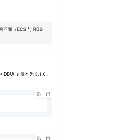
文戏情感细腻自然，动作戏激烈拳拳到肉，实现更强表演能力
支持中英文自由切换，具备更强的噪声鲁棒性
云聚AI 严选权益
SSL 证书
，一键激活高效办公新体验
精选AI产品，从模型到应用全链提效
堡垒机
AI 用量加速计划
应用
网互通（
ECS
与
RDS
防火墙
、识别商机，让客服更高效、服务更出色。
新老同享，达量后返
千问办公
主机安全
NEW
的智能体编程平台
一站式AI生产力平台
AI 应用及服务市场
伶鹊
企业级人与Agent协作平台，接入和调度多个数字员工
智能客服平台，对话机器人、对话分析、智能外呼
AI 应用
中
DBUtils
版本为
3.1.0，
大模型服务平台百炼 - 全妙
大模型
应用创作平台
多模态内容创作工具，已接入 DeepSeek
自然语言处理
数据标注
机器学习
息提取
与 AI 智能体进行实时音视频通话
从文本、图片、视频中提取结构化的属性信息
构建支持视频理解的 AI 音视频实时通话应用