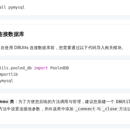
一个 AI 助手
即刻拥有 DeepSeek-R1 满血版
超强辅助，Bol
all pymysql
在企业官网、通讯软件中为客户提供 AI 客服
多种方案随心选，轻松解锁专属 DeepSeek
连接数据库
：
在使用
DBUtils
连接数据库前，您需要通过以下代码导入相关模块。
tils.pooled_db 
import
ymysql
类
：为了方便您后续的方法调用与管理，建议您新建一个
Demo
DBUti
方法中设置连接池参数，并向该类中添加
与
方法
_connect
_close