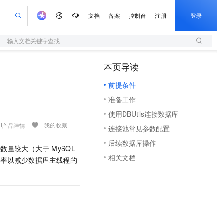
文档
备案
控制台
注册
登录
输入文档关键字查找
验
作计划
器
AI 活动
专业服务
服务伙伴合作计划
开发者社区
加入我们
服务平台百炼
阿里云 OPC 创新助力计划
本页导读
（1）
一站式生成采购清单，支持单品或批量购买
S
io：打造专属 AI 语音助手
S产品伙伴计划（繁花）
峰会
造的大模型服务与应用开发平台
轻量应用服务器
一句话生成原生可编辑精美 PPT 文稿
AI 生产力先锋
Al MaaS 服务伙伴赋能合作
域名
博文
Careers
至高可申请百万元
前提条件
性可伸缩的云计算服务
开启高性价比 AI 编程新体验
Qwen-Audio-3.0-Realtime 端到端实时语音角色扮演
输入一句话想法, 轻松生成专业的 PPT
先锋实践拓展 AI 生产力的边界
快速构建应用程序和网站，即刻迈出上云第一步
Token 补贴，五大权
计划
海大会
伙伴信用分合作计划
商标
问答
社会招聘
准备工作
益加速 OPC 成功
S
eek-V4-Pro
数字证书管理服务（原SSL证书）
一键部署幻兽帕鲁游戏服务器
飞天发布时刻
HOT
划
备案
电子书
校园招聘
使用DBUtils连接数据库
pSeek-V4-Pro
视频创作，一键激活电商全链路生产力
全托管，含MySQL、PostgreSQL、SQL Server、MariaDB多引擎
实现全站HTTPS，呈现可信的WEB访问
一键购买专属联机服务器，轻松开启游戏
所见，即是所愿
更多支持
我的收藏
产品详情
划
公司注册
镜像站
连接池常见参数配置
视频生成
语音识别与合成
专属 QwenPaw
短信服务
漫剧工坊：一站式动画创作平台
AI 实训营
HOT
合作伙伴培训与认证
后续数据库操作
划
上云迁移
的智能体编程平台
站生成，高效打造优质广告素材
从聊天伙伴进化为能主动干活的本地数字员工
快速生产连贯的高质量长漫剧
从基础到进阶，Agent 创客手把手教你
国内短信简单易用，安全可靠，秒级触达，全球覆盖200+国家和地区。
接数量较大（大于
MySQL
e-1.1-T2V
Qwen3-TTS-Flash
lScope
我要反馈
查询合作伙伴
相关文档
频率以减少数据库主线程的
畅细腻的高质量视频
离线语音合成大模型，多语言方言自适应，低延迟高稳定
n Alibaba Cloud ISV 合作
代维服务
olarDB
建企业门户网站
大数据开发治理平台 DataWorks
10 分钟搭建微信、支付宝小程序
创新加速
ope
登录合作伙伴管理后台
我要建议
站，无忧落地极速上线
以可视化方式快速构建移动和 PC 门户网站
100%兼容MySQL、PostgreSQL，兼容Oracle，支持集中和分布式
高效部署网站，快速应用到小程序
Data Agent 驱动的一站式 Data+AI 开发治理平台
e-1.1-I2V
Cosyvoice-V3-Flash
安全
畅自然，细节丰富
高表现力语音合成大模型，语音克隆听感自然
我要投诉
上云场景组合购
伴
边界网络安全防护产品
漫剧创作，剧本、分镜、视频高效生成
覆盖90%+业务场景，专享组合折扣价
2V
VPN
Fun-ASR