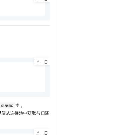
t.diy 一步搞定创意建站
构建大模型应用的安全防护体系
通过自然语言交互简化开发流程,全栈开发支持
通过阿里云安全产品对 AI 应用进行安全防护
类，
lsDemo
以便从连接池中获取与归还