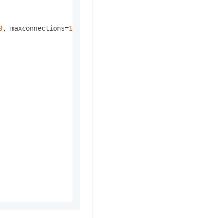
0
, maxconnections=
100
, maxusage=
20
, **db_config)
