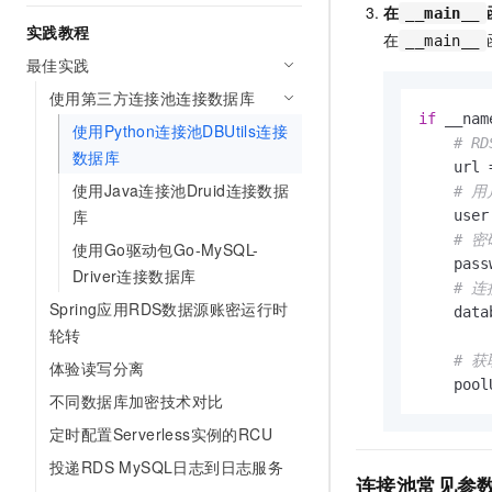
在
__main__
实践教程
在
__main__
最佳实践
使用第三方连接池连接数据库
if
 __nam
使用Python连接池DBUtils连接
# 
数据库
    url 
使用Java连接池Druid连接数据
# 
库
    user
# 
使用Go驱动包Go-MySQL-
    pass
Driver连接数据库
# 
Spring应用RDS数据源账密运行时
    data
轮转
# 
体验读写分离
    pool
不同数据库加密技术对比
定时配置Serverless实例的RCU
投递RDS MySQL日志到日志服务
连接池常见参