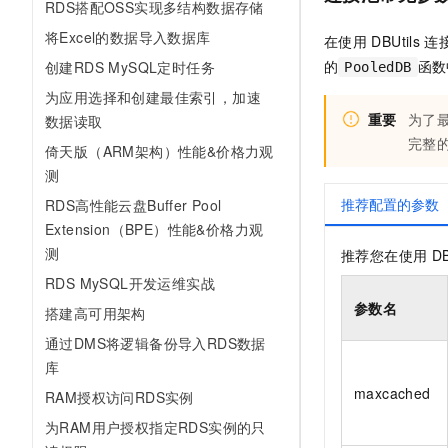
RDS搭配OSS实现多结构数据存储
将Excel的数据导入数据库
在使用
DBUtils
连
的
函数
创建RDS MySQL定时任务
PooledDB
为应用选择和创建最佳索引，加速
重要
为了
数据读取
完整
倚天版（ARM架构）性能&价格力观
测
推荐配置的参数
RDS高性能云盘Buffer Pool
Extension（BPE）性能&价格力观
测
推荐您在使用
DB
RDS MySQL开发运维实战
参数名
搭建高可用架构
通过DMS将逻辑备份导入RDS数据
库
maxcached
RAM授权访问RDS实例
为RAM用户授权指定RDS实例的只