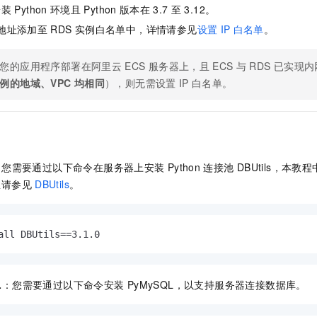
服务生态伙伴
视觉 Coding、空间感知、多模态思考等全面升级
1M上下文，专为长程任务能力而生
云工开物
企业应用
安装
Python
环境且
Python
版本在
3.7
至
3.12。
Night Plan 支持 Qwen 3.8-Max
AI 办公
NEW
Red Hat
30+ 款产品免费体验
夜间 5 折，Qwen/Meoo/TokenPlan 客户专享
AI智能应用
地址添加至
RDS
实例白名单中，详情请参见
设置
IP
白名单
。
科研合作
ERP
堂（旗舰版）
SUSE
智能客服
AI 应用构建
大模型原生
您的应用程序部署在阿里云
ECS
服务器上，且
ECS
与
RDS
已实现内
CRM
2个月
自动承接线索
例的地域、VPC
均相同
），则无需设置
IP
白名单。
建站小程序
Qoder
大模型服务平台百炼-应用模版
OA 办公系统
HOT
NEW
面向真实软件
个人版上线、团队版降价；千问3.8-Max首发发尝鲜
丰富多元化的应用模版和解决方案
力提升
财税管理
模板建站
万有无界
大模型服务平台百炼-智能体
400电话
定制建站
的模型效果
灵活可视化地构建企业级 Agent
：
您需要通过以下命令在服务器上安装
Python
连接池
DBUtils，本教程
方案
广告营销
模板小程序
秒悟
人工智能平台 PAI
息请参见
DBUtils
。
定制小程序
云端极速 AI 
新一代 AI 视频生成模型，深度适配广告营销等场景
AI Native 的算法工程平台，一站式完成建模、训练、推理服务部署
APP 开发
all DBUtils==3.1.0
建站系统
AI 应用
10分钟微调：让0.6B模型媲美235B模型
多模态数据信
L
：您需要通过以下命令安装
PyMySQL，以支持服务器连接数据库。
依托云原生高可用架构,实现Dify私有化部署
用1%尺寸在特定领域达到大模型90%以上效果