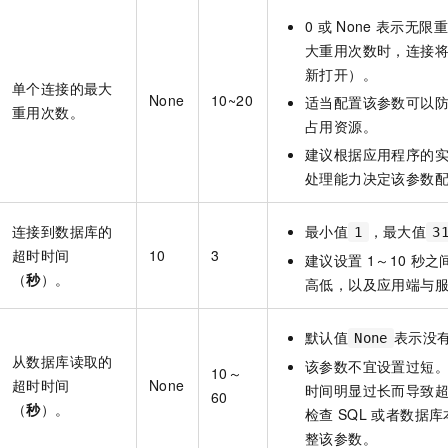
0
或
None
表示无限重
大重用次数时，连接
新打开）。
单个连接的最大
None
10~20
适当配置该参数可以
重用次数。
占用资源。
建议根据应用程序的
处理能力决定该参数
连接到数据库的
最小值
，最大值
1
3
超时时间
10
3
建议设置
1～10
秒之
（
秒
）。
高低，以及应用端与
默认值
表示没
None
从数据库读取的
该参数不宜设置过短
10～
超时时间
None
时间明显过长而导致
60
（
秒
）。
检查
SQL
或者数据库
整该参数。