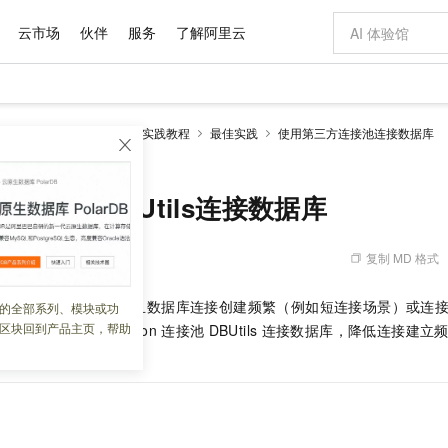
云市场
伙伴
服务
了解阿里云
AI 特惠
数据与 API
成为产品伙伴
企业增值服务
最佳实践
价格计算器
AI 场景体
基础软件
产品伙伴合
阿里云认证
市场活动
配置报价
大模型
RDS MySQL数据库
实践教程
最佳实践
使用第三方连接池连接数据库
自助选配和估算价格
BUtils连接数据库
新方式
域名与网站
睿译宝，AI翻译排版一步到位
智启 AI 普惠权益
产品生态集成认证中心
企业支持计划
云上春晚
千问官方 MaaS 平台，为开发者和 Agent 而生，新用户赠送 1 亿 + tokens 额度
云服务器 EC
Qwen Aud
AI Coding
阿里云Maa
2026 阿里云
为企业打
数据集
Windows
大模型认证
模型
NEW
NEW
交付可用成果
值低价云产品抢先购
提供智能易用的域名与建站服务
上传文档即自动完成翻译和格式还原
至高享 1亿+免费 tokens，加速 Al 应用落地
安全可靠、弹
智能编程，一键
产品生态伙伴
专家技术服务
云上奥运之旅
弹性计算合作
阿里云中企出
手机三要素
宝塔 Linux
全部认证
on连接池DBUtils连接数据库
价格优势
有专属领域专家
对象存储 OSS
GLM-5.2：长任务时代开源旗舰模型
阿里云 OPC 创新助力计划
云数据库 RD
即刻拥有 DeepS
AI 电商营销
产品生态伙伴工作台
企业增值服务台
云栖战略参考
云存储合作计
云栖大会
身份实名认证
CentOS
训练营
推动算力普惠，释放技术红利
的大模型服务
最高返9万
多领域专家智能体,一键组建 AI 虚拟交付团队
至高百万元 Token 补贴，加速一人公司成长
稳定、安全、高性价比、高性能的云存储服务
真正可用的 1M 上下文,一次完成代码全链路开发
轻松解锁专属 Dee
从图文生成到
复制 MD 格式
 03:33:59
云上的中国
数据库合作计
活动全景
短信
Docker
图片和
站式影视创作平台
人工智能平台 PAI
Hermes Agent，打造自进化智能体
Token Plan 模型订阅计划
Qoder
5 分钟轻松部署
AI 广告创作
企业成长
大模型
NEW
信息公告
看见新力量
云网络合作计
OCR 文字识别
JAVA
级电脑
证享300元代金券
可视化编排打通从文字构思到成片全链路闭环
一站式AI开发、训练和推理服务
自主进化，持久记忆，越用越聪明
Qwen3.8-Max 首发尝鲜，限时加量 10 倍，夜间低至2折
面向真实软件
图文、视频一
要使用
Python
语言，且数据库连接创建频繁（例如短连接场景）或连
的全部系列、模块或功
Kimi-K3
HappyHors
NEW
魔搭 Mode
loud
服务实践
官网公告
区块回到产品主页，帮助
制），您可以使用
Python
连接池
DBUtils
连接数据库，降低连接建立
Kimi 最新旗舰模型，长程编程与推理利器
让文字生成流
金融模力时刻
Salesforce O
版
发票查验
全能环境
Qoder CN
Claude Code + GStack 打造工程团队
千问办公，限时限量积分加倍
云原生数据库 P
低代码高效构
AI 建站
NEW
作计划
计划
创新中心
魔搭 ModelSc
健康状态
让AI从“聊天伙伴”进化为能干活的“数字员工”
覆盖公网/内网、递归/权威、移动APP等全场景解析服务
安装技能 GStack，拥有专属 AI 工程团队
你的AI工作搭子，覆盖日常办公高频场景
基于千问大模型等，支持代码智能生成、研发智能问答
0 代码专业建
客户案例
天气预报查询
操作系统
Deepseek-v4-pro
HappyHors
态合作计划
态智能体模型
旗舰 MoE 大模型，百万上下文与顶尖推理能力
图生视频，流
Compute
同享
容器服务 Kubernetes 版 ACK
万小智 AI 建站低至 15元/月
云防火墙
AI 短剧/漫剧
快递物流查询
WordPress
成为服务伙
高校合作
式云数据仓库
点，立即开启云上创新
提供一站式管理容器应用的 K8s 服务
送.CN域名，送备案服务码
云原生的云上
AI助力短剧
GLM-5.2
Wan2.7-T
Ubuntu