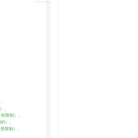
：

）。

没有限制）。

用的）。

不受限制）。
