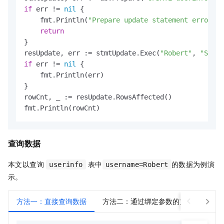
if
 err != 
nil
 {

    fmt.Println(
"Prepare update statement error:"
,
return
}

resUpdate, err := stmtUpdate.Exec(
"Robert"
, 
"Sales
if
 err != 
nil
 {

    fmt.Println(err)

}

rowCnt, _ := resUpdate.RowsAffected()

fmt.Println(rowCnt)
查询数据
本文以查询
表中
的数据为例演
userinfo
username=Robert
示。
方法一：直接查询数据
方法二：通过绑定参数的方式执行参数