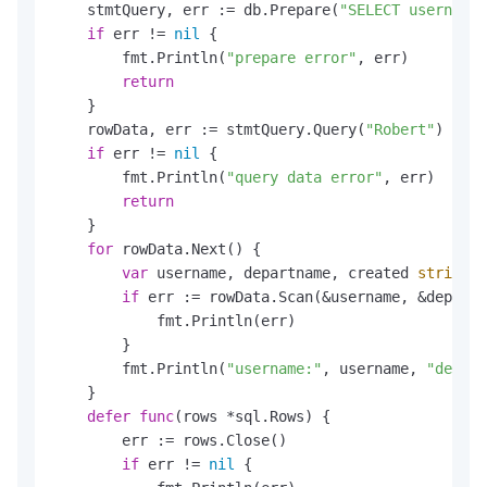
    stmtQuery, err := db.Prepare(
"SELECT username,
if
 err != 
nil
 {

        fmt.Println(
"prepare error"
, err)

return
    }

    rowData, err := stmtQuery.Query(
"Robert"
)

if
 err != 
nil
 {

        fmt.Println(
"query data error"
, err)

return
    }

for
 rowData.Next() {

var
 username, departname, created 
string
if
 err := rowData.Scan(&username, &departn
            fmt.Println(err)

        }

        fmt.Println(
"username:"
, username, 
"depart
    }

defer
func
(rows *sql.Rows)
 {

        err := rows.Close()

if
 err != 
nil
 {
