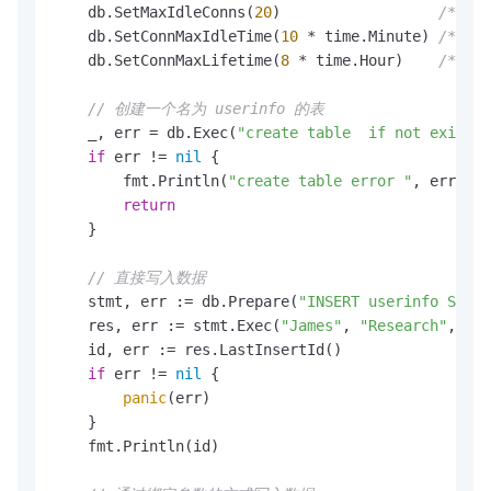
    db.SetMaxIdleConns(
20
)                  
/*设
    db.SetConnMaxIdleTime(
10
 * time.Minute) 
/*设
    db.SetConnMaxLifetime(
8
 * time.Hour)    
/*设
// 创建一个名为 userinfo 的表
    _, err = db.Exec(
"create table  if not exists 
if
 err != 
nil
 {

        fmt.Println(
"create table error "
, err)

return
    }

// 直接写入数据
    stmt, err := db.Prepare(
"INSERT userinfo SET u
    res, err := stmt.Exec(
"James"
, 
"Research"
, 
"20
    id, err := res.LastInsertId()

if
 err != 
nil
 {

panic
(err)

    }

    fmt.Println(id)
