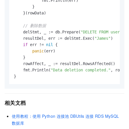
            fmt.Println(err)

        }

    }(rowData)

// 删除数据
    delStmt, _ := db.Prepare(
"DELETE FROM userinfo
    resultDel, err := delStmt.Exec(
"James"
)

if
 err != 
nil
 {

panic
(err)

    }

    rowAffect, _ := resultDel.RowsAffected()

    fmt.Println(
"Data deletion completed."
, rowAff
}
相关文档
使用教程：使用
Python
连接池
DBUtils
连接
RDS MySQL
数据库