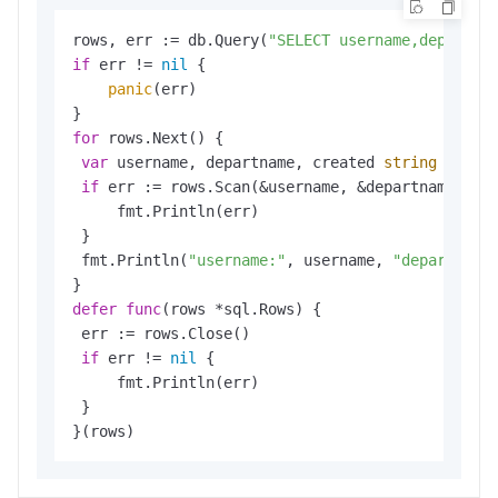
rows, err := db.Query(
"SELECT username,departna
if
 err != 
nil
 {

panic
(err)

for
 rows.Next() {

var
 username, departname, created 
string
if
 err := rows.Scan(&username, &departname, &c
     fmt.Println(err)

 }

 fmt.Println(
"username:"
, username, 
"departname
defer
func
(rows *sql.Rows)
 {

 err := rows.Close()

if
 err != 
nil
 {

     fmt.Println(err)

 }

}(rows)