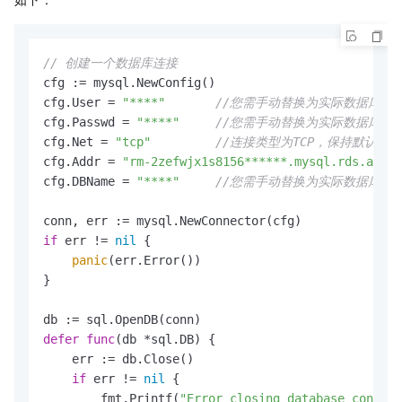
// 创建一个数据库连接
cfg := mysql.NewConfig()

cfg.User = 
"****"
//您需手动替换为实际数据库用
cfg.Passwd = 
"****"
//您需手动替换为实际数据库密
cfg.Net = 
"tcp"
//连接类型为TCP，保持默认，
cfg.Addr = 
"rm-2zefwjx1s8156******.mysql.rds.aliyu
cfg.DBName = 
"****"
//您需手动替换为实际数据库名
if
 err != 
nil
 {

panic
(err.Error())

}

defer
func
(db *sql.DB)
 {

    err := db.Close()

if
 err != 
nil
 {

        fmt.Printf(
"Error closing database connect