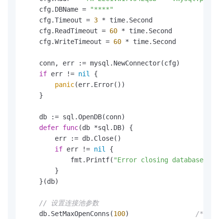
    cfg.DBName = 
"****"
    cfg.Timeout = 
3
 * time.Second                 
    cfg.ReadTimeout = 
60
 * time.Second            
    cfg.WriteTimeout = 
60
 * time.Second           
    conn, err := mysql.NewConnector(cfg)

if
 err != 
nil
 {

panic
(err.Error())

    }

    db := sql.OpenDB(conn)

defer
func
(db *sql.DB)
 {

        err := db.Close()

if
 err != 
nil
 {

            fmt.Printf(
"Error closing database con
        }

    }(db)

// 设置连接池参数
    db.SetMaxOpenConns(
100
)                 
/*设