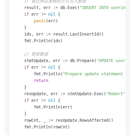
// 通过绑定参数的方式写入数据
    result, err := db.Exec(
"INSERT INTO userinfo (
if
 err != 
nil
 {

panic
(err)

    }

    ids, err := result.LastInsertId()

    fmt.Println(ids)

// 更新数据
    stmtUpdate, err := db.Prepare(
"UPDATE userinfo
if
 err != 
nil
 {

        fmt.Println(
"Prepare update statement erro
return
    }

    resUpdate, err := stmtUpdate.Exec(
"Robert"
, 
"S
if
 err != 
nil
 {

        fmt.Println(err)

    }

    rowCnt, _ := resUpdate.RowsAffected()

    fmt.Println(rowCnt)
