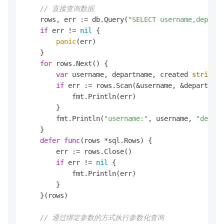
// 直接查询数据
    rows, err := db.Query(
"SELECT username,departn
if
 err != 
nil
 {

panic
(err)

    }

for
 rows.Next() {

var
 username, departname, created 
string
if
 err := rows.Scan(&username, &departname
            fmt.Println(err)

        }

        fmt.Println(
"username:"
, username, 
"depart
    }

defer
func
(rows *sql.Rows)
 {

        err := rows.Close()

if
 err != 
nil
 {

            fmt.Println(err)

        }

    }(rows)

// 通过绑定参数的方式执行参数化查询