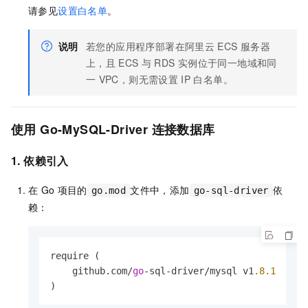
请参见
设置白名单
。
说明
若您的应用程序部署在阿里云
ECS
服务器
上，且
ECS
与
RDS
实例位于同一地域和同
一
VPC，则无需设置
IP
白名单。
使用
Go-MySQL-Driver
连接数据库
1. 依赖引入
在
Go
项目的
文件中，添加
依
go.mod
go-sql-driver
赖：
require (

    github.com/
go
-sql-driver/mysql v1
.8
.1
)