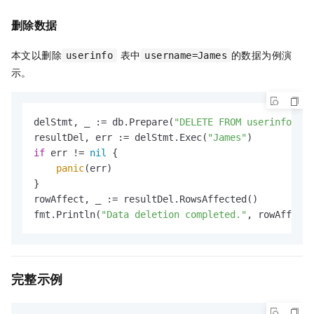
删除数据
本文以删除
表中
的数据为例演
userinfo
username=James
示。
delStmt, _ := db.Prepare(
"DELETE FROM userinfo WHE
resultDel, err := delStmt.Exec(
"James"
if
 err != 
nil
 {

panic
(err)

}

rowAffect, _ := resultDel.RowsAffected()

fmt.Println(
"Data deletion completed."
, rowAffect)
完整示例