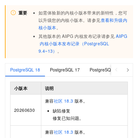
重要
如需体验新的内核小版本带来的新特性，您可
以升级您的内核小版本。请参见
查看和升级内
核小版本
。
其他版本的
AliPG
内核发布记录请参见
AliPG
内核小版本发布记录（PostgreSQL
9.4~13）
。
PostgreSQL 18
PostgreSQL 17
PostgreSQL 16
Pos
小版本
说明
兼容
社区
18.3
版本。
20260630
缺陷修复
修复已知问题。
兼容
社区
18.3
版本。