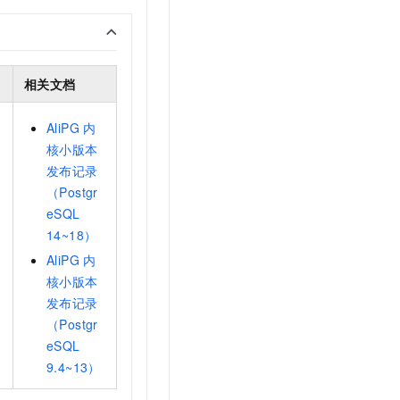
文戏情感细腻自然，动作戏激烈拳拳到肉，实现更强表演能力
支持中英文自由切换，具备更强的噪声鲁棒性
云聚AI 严选权益
SSL 证书
，一键激活高效办公新体验
精选AI产品，从模型到应用全链提效
堡垒机
AI 用量加速计划
应用
相关文档
防火墙
、识别商机，让客服更高效、服务更出色。
新老同享，达量后返
千问办公
主机安全
NEW
AliPG
内
的智能体编程平台
一站式AI生产力平台
核小版本
AI 应用及服务市场
发布记录
伶鹊
企业级人与Agent协作平台，接入和调度多个数字员工
智能客服平台，对话机器人、对话分析、智能外呼
（Postgr
AI 应用
eSQL
大模型服务平台百炼 - 全妙
14~18）
大模型
应用创作平台
多模态内容创作工具，已接入 DeepSeek
AliPG
内
自然语言处理
核小版本
数据标注
发布记录
（Postgr
机器学习
eSQL
息提取
与 AI 智能体进行实时音视频通话
9.4~13）
从文本、图片、视频中提取结构化的属性信息
构建支持视频理解的 AI 音视频实时通话应用