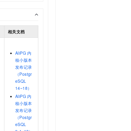
t.diy 一步搞定创意建站
构建大模型应用的安全防护体系
通过自然语言交互简化开发流程,全栈开发支持
通过阿里云安全产品对 AI 应用进行安全防护
相关文档
AliPG
内
核小版本
发布记录
（Postgr
eSQL
14~18）
AliPG
内
核小版本
发布记录
（Postgr
eSQL