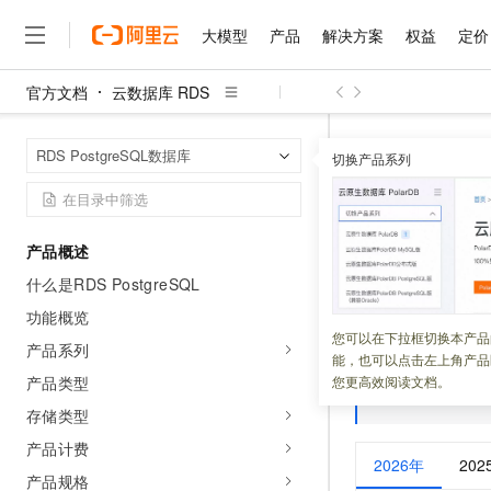
大模型
产品
解决方案
权益
定价
官方文档
云数据库 RDS
大模型
产品
解决方案
权益
定价
云市场
伙伴
服务
了解阿里云
精选产品
精选解决方案
普惠上云
产品定价
精选商城
成为销售伙伴
售前咨询
为什么选择阿里云
千问AI平台
云数据库 RDS
首页
RDS PostgreSQL数据库
了解云产品的定价详情
切换产品系列
大模型服务平台百炼
千问办公，解锁你的工作
普惠上云 官方力荐
分销伙伴
在线服务
网站建设
什么是云计算
大
大模型服务与应用平台
企业级Agent产品，直接
云服务器38元/年起，超
RDS Po
咨询伙伴
多端小程序
技术领先
云上成本管理
售后服务
千问大模型
Agency Agents：拥
官方推荐返现计划
大模型
大模型
精选产品
精选解决方案
Salesforce 国际版订阅
稳定可靠
产品概述
管理和优化成本
多元化、高性能、安全可靠
推荐新用户得奖励，单订单
更新时间：
2026-07-10
销售伙伴合作计划
自助服务
什么是RDS PostgreSQL
友盟天域
安全合规
人工智能与机器学习
AI
文本生成
无影云电脑
HappyHorse 打造一
云工开物
本文介绍了云数据
无影生态合作计划
在线服务
功能概览
观测云
分析师报告
随时随地安全接入的云上超
高校专属算力普惠，学生认
计算
互联网应用开发
您可以在下拉框切换本产品
Qwen3.8-Max
HOT
产品系列
Salesforce On Alibaba C
工单服务
能，也可以点击左上角产品
智能体时代全能旗舰模型
Tuya 物联网平台阿里云
研究报告与白皮书
说明
RDS 
云解析DNS
快速拥有专属 OpenClaw
Consulting Partner 合
大数据
容器
产品类型
您更高效阅读文档。
免费试用
短信专区
Notes
蓝凌 OA
Qwen3.7-Plus
存储类型
AI 大模型销售与服务生
现代化应用
存储
天池大赛
能看、能想、能动手的多模
云原生大数据计算服务 Max
解决方案免费试用 新老
电子合同
产品计费
2026年
202
面向分析的企业级SaaS模
最高领取价值200元试用
安全
网络与CDN
AI 算法大赛
Qwen3-VL-Plus
产品规格
畅捷通