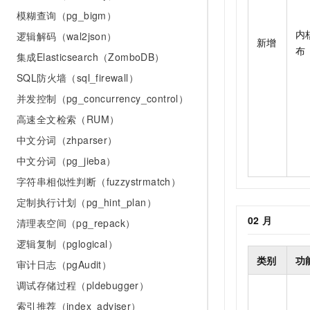
模糊查询（pg_bigm）
内
逻辑解码（wal2json）
新增
布
集成Elasticsearch（ZomboDB）
SQL防火墙（sql_firewall）
并发控制（pg_concurrency_control）
高速全文检索（RUM）
中文分词（zhparser）
中文分词（pg_jieba）
字符串相似性判断（fuzzystrmatch）
定制执行计划（pg_hint_plan）
02
月
清理表空间（pg_repack）
逻辑复制（pglogical）
类别
功
审计日志（pgAudit）
调试存储过程（pldebugger）
索引推荐（index_adviser）