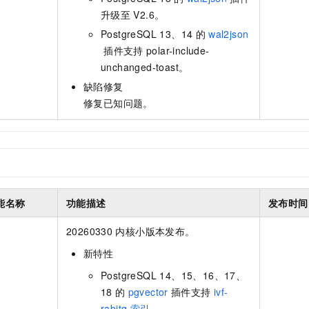
升级至
V2.6。
PostgreSQL 13、14
的
wal2json
插件支持
polar-include-
unchanged-toast。
缺陷修复
修复已知问题。
能名称
功能描述
发布时间
20260330
内核小版本发布。
新特性
PostgreSQL 14、15、16、17、
18
的
pgvector
插件支持
ivf-
rabitq
索引
。