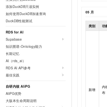
10 分钟在聊天系统中增加
专有云
添加DuckDB只读实例
05
月
如何使用DuckDB加速查询
DuckDB性能测试
类别
功
RDS for AI
Supabase
知识图谱-Ontology能力
长期记忆
AI（rds_ai）
RDS AI API参考
最佳实践
自研内核 AliPG
内
新增
布
AliPG优势
大版本生命周期说明