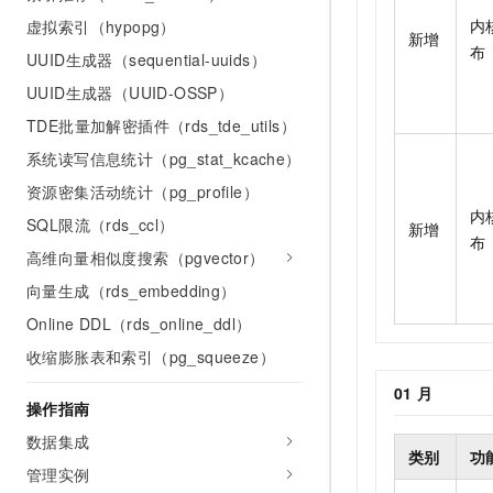
内
虚拟索引（hypopg）
新增
布
UUID生成器（sequential-uuids）
UUID生成器（UUID-OSSP）
TDE批量加解密插件（rds_tde_utils）
系统读写信息统计（pg_stat_kcache）
资源密集活动统计（pg_profile）
内
SQL限流（rds_ccl）
新增
布
高维向量相似度搜索（pgvector）
向量生成（rds_embedding）
Online DDL（rds_online_ddl）
收缩膨胀表和索引（pg_squeeze）
01
月
操作指南
数据集成
类别
功
管理实例