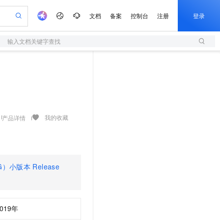
文档
备案
控制台
注册
登录
输入文档关键字查找
验
作计划
器
AI 活动
专业服务
服务伙伴合作计划
开发者社区
加入我们
服务平台百炼
阿里云 OPC 创新助力计划
一站式生成采购清单，支持单品或批量购买
S
io：打造专属 AI 语音助手
S产品伙伴计划（繁花）
峰会
造的大模型服务与应用开发平台
轻量应用服务器
一句话生成原生可编辑精美 PPT 文稿
AI 生产力先锋
Al MaaS 服务伙伴赋能合作
域名
博文
Careers
至高可申请百万元
性可伸缩的云计算服务
开启高性价比 AI 编程新体验
Qwen-Audio-3.0-Realtime 端到端实时语音角色扮演
输入一句话想法, 轻松生成专业的 PPT
先锋实践拓展 AI 生产力的边界
快速构建应用程序和网站，即刻迈出上云第一步
Token 补贴，五大权
计划
海大会
伙伴信用分合作计划
商标
问答
社会招聘
益加速 OPC 成功
S
eek-V4-Pro
数字证书管理服务（原SSL证书）
一键部署幻兽帕鲁游戏服务器
飞天发布时刻
HOT
划
备案
电子书
校园招聘
pSeek-V4-Pro
视频创作，一键激活电商全链路生产力
全托管，含MySQL、PostgreSQL、SQL Server、MariaDB多引擎
实现全站HTTPS，呈现可信的WEB访问
一键购买专属联机服务器，轻松开启游戏
所见，即是所愿
我的收藏
产品详情
更多支持
划
公司注册
镜像站
视频生成
语音识别与合成
专属 QwenPaw
短信服务
漫剧工坊：一站式动画创作平台
AI 实训营
HOT
合作伙伴培训与认证
划
上云迁移
的智能体编程平台
站生成，高效打造优质广告素材
从聊天伙伴进化为能主动干活的本地数字员工
快速生产连贯的高质量长漫剧
从基础到进阶，Agent 创客手把手教你
国内短信简单易用，安全可靠，秒级触达，全球覆盖200+国家和地区。
e-1.1-T2V
Qwen3-TTS-Flash
lScope
我要反馈
查询合作伙伴
畅细腻的高质量视频
离线语音合成大模型，多语言方言自适应，低延迟高稳定
n Alibaba Cloud ISV 合作
代维服务
PG）小版本
Release
olarDB
建企业门户网站
大数据开发治理平台 DataWorks
10 分钟搭建微信、支付宝小程序
创新加速
ope
登录合作伙伴管理后台
我要建议
站，无忧落地极速上线
以可视化方式快速构建移动和 PC 门户网站
100%兼容MySQL、PostgreSQL，兼容Oracle，支持集中和分布式
高效部署网站，快速应用到小程序
Data Agent 驱动的一站式 Data+AI 开发治理平台
e-1.1-I2V
Cosyvoice-V3-Flash
安全
畅自然，细节丰富
高表现力语音合成大模型，语音克隆听感自然
我要投诉
上云场景组合购
伴
2019年
边界网络安全防护产品
漫剧创作，剧本、分镜、视频高效生成
覆盖90%+业务场景，专享组合折扣价
2V
VPN
Fun-ASR