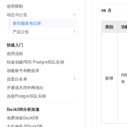
AI 产品 免费试用
网络
使用限制
安全
云开发大赛
Tableau 订阅
06
月
1亿+ 大模型 tokens 和 
动态与公告
可观测
入门学习赛
中间件
AI空中课堂在线直播课
140+云产品 免费试用
新功能发布记录
大模型服务
类别
功
上云与迁云
产品新客免费试用，最长1
数据库
产品公告
生态解决方案
千问AI平台-Token Plan
企业出海
大模型ACA认证体验
大数据计算
快速入门
助力企业全员 AI 认知与能
行业生态解决方案
政企业务
媒体服务
使用流程
千问AI平台-模型体验
开发者生态解决方案
在线体验全尺寸、多种模态
快速创建RDS PostgreSQL实例
企业服务与云通信
AI 开发和 AI 应用解决
创建账号和数据库
Happy 系列大模型
内
域名与网站
新增
设置白名单
布
终端用户计算
开通或关闭外网地址
连接PostgreSQL实例
Serverless
大模型解决方案
DuckDB分析加速
开发工具
快速部署 Dify，高效搭建 
免费体验DuckDB
迁移与运维管理
主实例开启DuckDB