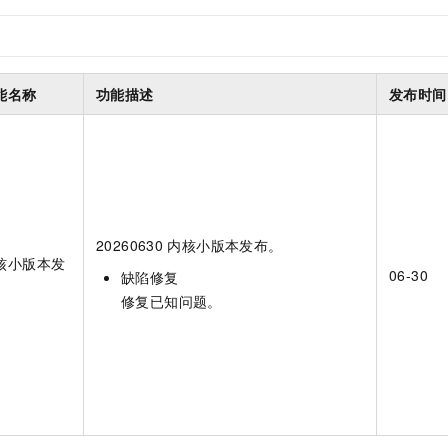
服务生态伙伴
视觉 Coding、空间感知、多模态思考等全面升级
1M上下文，专为长程任务能力而生
云工开物
企业应用
Night Plan 支持 Qwen 3.8-Max
AI 办公
NEW
Red Hat
30+ 款产品免费体验
夜间 5 折，Qwen/Meoo/TokenPlan 客户专享
AI智能应用
科研合作
ERP
堂（旗舰版）
SUSE
智能客服
AI 应用构建
大模型原生
能名称
功能描述
CRM
发布时间
2个月
自动承接线索
建站小程序
Qoder
大模型服务平台百炼-应用模版
OA 办公系统
HOT
NEW
面向真实软件
个人版上线、团队版降价；千问3.8-Max首发发尝鲜
丰富多元化的应用模版和解决方案
力提升
财税管理
模板建站
万有无界
大模型服务平台百炼-智能体
400电话
定制建站
的模型效果
灵活可视化地构建企业级 Agent
方案
广告营销
模板小程序
20260630
内核小版本发布。
秒悟
人工智能平台 PAI
核小版本发
定制小程序
06-30
云端极速 AI 
新一代 AI 视频生成模型，深度适配广告营销等场景
缺陷修复
AI Native 的算法工程平台，一站式完成建模、训练、推理服务部署
修复已知问题。
APP 开发
建站系统
AI 应用
10分钟微调：让0.6B模型媲美235B模型
多模态数据信
依托云原生高可用架构,实现Dify私有化部署
用1%尺寸在特定领域达到大模型90%以上效果