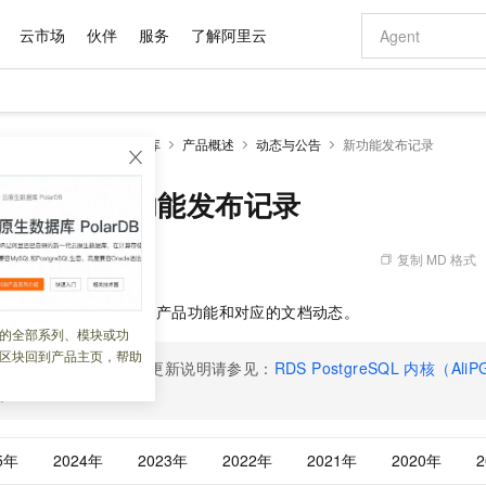
云市场
伙伴
服务
了解阿里云
AI 特惠
数据与 API
成为产品伙伴
企业增值服务
最佳实践
价格计算器
AI 场景体
基础软件
产品伙伴合
阿里云认证
市场活动
配置报价
大模型
RDS PostgreSQL数据库
产品概述
动态与公告
新功能发布记录
自助选配和估算价格
新方式
域名与网站
睿译宝，AI翻译排版一步到位
智启 AI 普惠权益
产品生态集成认证中心
企业支持计划
云上春晚
千问官方 MaaS 平台，为开发者和 Agent 而生，新用户赠送 1 亿 + tokens 额度
云服务器 EC
Qwen Aud
AI Coding
阿里云Maa
2026 阿里云
为企业打
数据集
Windows
大模型认证
模型
NEW
NEW
交付可用成果
值低价云产品抢先购
提供智能易用的域名与建站服务
上传文档即自动完成翻译和格式还原
至高享 1亿+免费 tokens，加速 Al 应用落地
安全可靠、弹
智能编程，一键
stgreSQL新功能发布记录
产品生态伙伴
专家技术服务
云上奥运之旅
弹性计算合作
阿里云中企出
手机三要素
宝塔 Linux
全部认证
价格优势
有专属领域专家
对象存储 OSS
GLM-5.2：长任务时代开源旗舰模型
阿里云 OPC 创新助力计划
云数据库 RD
即刻拥有 DeepS
AI 电商营销
产品生态伙伴工作台
企业增值服务台
云栖战略参考
云存储合作计
云栖大会
身份实名认证
CentOS
训练营
推动算力普惠，释放技术红利
的大模型服务
最高返9万
多领域专家智能体,一键组建 AI 虚拟交付团队
至高百万元 Token 补贴，加速一人公司成长
稳定、安全、高性价比、高性能的云存储服务
真正可用的 1M 上下文,一次完成代码全链路开发
轻松解锁专属 Dee
从图文生成到
复制 MD 格式
 05:54:42
云上的中国
数据库合作计
活动全景
短信
Docker
图片和
站式影视创作平台
人工智能平台 PAI
Hermes Agent，打造自进化智能体
Token Plan 模型订阅计划
Qoder
5 分钟轻松部署
AI 广告创作
企业成长
大模型
NEW
信息公告
库
RDS PostgreSQL
的产品功能和对应的文档动态。
看见新力量
云网络合作计
OCR 文字识别
JAVA
级电脑
证享300元代金券
可视化编排打通从文字构思到成片全链路闭环
一站式AI开发、训练和推理服务
自主进化，持久记忆，越用越聪明
Qwen3.8-Max 首发尝鲜，限时加量 10 倍，夜间低至2折
面向真实软件
图文、视频一
的全部系列、模块或功
Kimi-K3
HappyHors
NEW
魔搭 Mode
loud
服务实践
官网公告
区块回到产品主页，帮助
Kimi 最新旗舰模型，长程编程与推理利器
让文字生成流
金融模力时刻
Salesforce O
版
发票查验
全能环境
PostgreSQL
内核版本更新说明请参见：
RDS PostgreSQL
内核（Ali
Qoder CN
Claude Code + GStack 打造工程团队
千问办公，限时限量积分加倍
云原生数据库 P
低代码高效构
AI 建站
NEW
作计划
计划
创新中心
魔搭 ModelSc
健康状态
。
让AI从“聊天伙伴”进化为能干活的“数字员工”
覆盖公网/内网、递归/权威、移动APP等全场景解析服务
安装技能 GStack，拥有专属 AI 工程团队
你的AI工作搭子，覆盖日常办公高频场景
基于千问大模型等，支持代码智能生成、研发智能问答
0 代码专业建
客户案例
天气预报查询
操作系统
Deepseek-v4-pro
HappyHors
态合作计划
态智能体模型
旗舰 MoE 大模型，百万上下文与顶尖推理能力
图生视频，流
Compute
同享
容器服务 Kubernetes 版 ACK
万小智 AI 建站低至 15元/月
云防火墙
AI 短剧/漫剧
快递物流查询
WordPress
成为服务伙
高校合作
5年
2024年
2023年
2022年
2021年
2020年
式云数据仓库
点，立即开启云上创新
提供一站式管理容器应用的 K8s 服务
送.CN域名，送备案服务码
云原生的云上
AI助力短剧
GLM-5.2
Wan2.7-T
Ubuntu