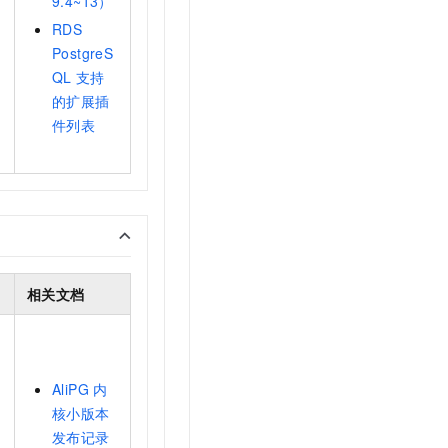
9.4~13）
RDS
PostgreS
QL
支持
的扩展插
件列表
相关文档
AliPG
内
核小版本
发布记录