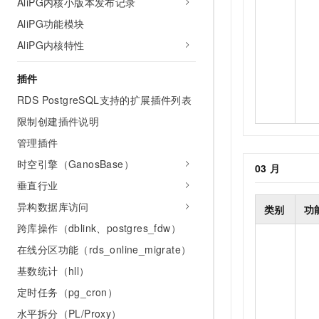
AliPG内核小版本发布记录
AliPG功能模块
AliPG内核特性
插件
RDS PostgreSQL支持的扩展插件列表
限制创建插件说明
管理插件
时空引擎（GanosBase）
03
月
垂直行业
异构数据库访问
类别
功
跨库操作（dblink、postgres_fdw）
在线分区功能（rds_online_migrate）
基数统计（hll）
定时任务（pg_cron）
水平拆分（PL/Proxy）