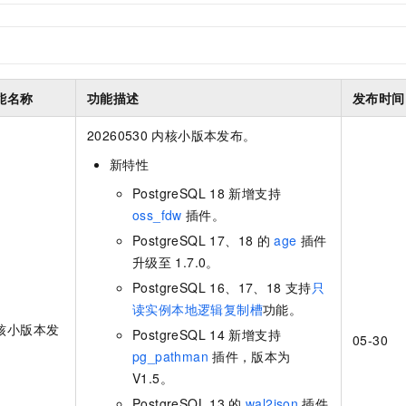
一个 AI 助手
即刻拥有 DeepSeek-R1 满血版
超强辅助，Bol
在企业官网、通讯软件中为客户提供 AI 客服
多种方案随心选，轻松解锁专属 DeepSeek
能名称
功能描述
发布时间
20260530
内核小版本发布。
新特性
PostgreSQL 18
新增支持
oss_fdw
插件。
PostgreSQL 17、18
的
age
插件
升级至
1.7.0。
PostgreSQL 16、17、18
支持
只
读实例本地逻辑复制槽
功能。
核小版本发
PostgreSQL 14
新增支持
05-30
pg_pathman
插件，版本为
V1.5。
PostgreSQL 13
的
wal2json
插件