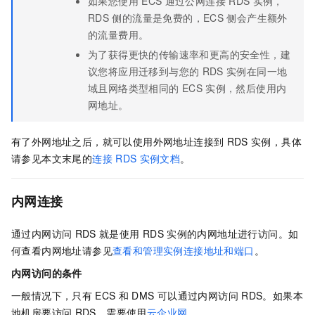
如果您使用
ECS
通过公网连接
RDS
实例，
RDS
侧的流量是免费的，ECS
侧会产生额外
的流量费用。
为了获得更快的传输速率和更高的安全性，建
议您将应用迁移到与您的
RDS
实例在同一地
域且网络类型相同的
ECS
实例，然后使用内
网地址。
有了外网地址之后，就可以使用外网地址连接到
RDS
实例，具体
请参见本文末尾的
连接
RDS
实例文档
。
内网连接
通过内网访问
RDS
就是使用
RDS
实例的内网地址进行访问。如
何查看内网地址请参见
查看和管理实例连接地址和端口
。
内网访问的条件
一般情况下，只有
ECS
和
DMS
可以通过内网访问
RDS。如果本
地机房要访问
RDS，需要使用
云企业网
。