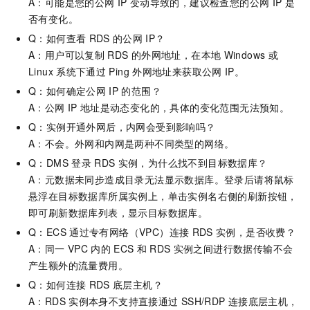
A：可能是您的公网
IP
变动导致的，建议检查您的公网
IP
是
否有变化。
Q：如何查看
RDS
的公网
IP？
A：用户可以复制
RDS
的外网地址，在本地
Windows
或
Linux
系统下通过
Ping
外网地址来获取公网
IP。
Q：如何确定公网
IP
的范围？
A：公网
IP
地址是动态变化的，具体的变化范围无法预知。
Q：实例开通外网后，内网会受到影响吗？
A：不会。外网和内网是两种不同类型的网络。
Q：DMS
登录
RDS
实例，为什么找不到目标数据库？
A：元数据未同步造成目录无法显示数据库。登录后请将鼠标
悬浮在目标数据库所属实例上，单击实例名右侧的刷新按钮，
即可刷新数据库列表，显示目标数据库。
Q：ECS
通过专有网络（VPC）连接
RDS
实例，是否收费？
A：同一
VPC
内的
ECS
和
RDS
实例之间进行数据传输不会
产生额外的流量费用。
Q：如何连接
RDS
底层主机？
A：RDS
实例本身不支持直接通过
SSH/RDP
连接底层主机，